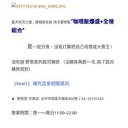
“
咖哩飯爆盛+全梭
當天吃完之後…幾個朋友說 改天要來點
組合”
是
一起分食，沒有打算把自己培育成大胃王 !
沒吃過 野島家的起司豬排 （沒關係再跑一次..為了起司
豬排就好)
(:heart:)
補充店家相關資訊:
★ 野島家 中美店:
台中市西區中美街450號 / 0
4 -23105565
營業時間：周一～周日11:00~22:00