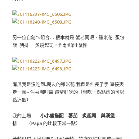
另一位自創ㄟ組合… 根本就是 蟹老闆吧，雞米花 蛋包
飯 豬排 炙燒起司，
炸南瓜帶出蟹腳
南瓜我是沒吃到..朋友的雞米花 我倒是伸長了手 直接夾
走一顆~ 沾著咖哩醬 還蠻好吃的（想吃一點點肉的可以
點這個）
我的上場
小小盛搭配 蕃茄 炙起司 與漢堡
排
（Papa 的比較正常一點）
蕃茄很甜,下回我要點兩份蕃茄 請店家幫我圍成一圈!!