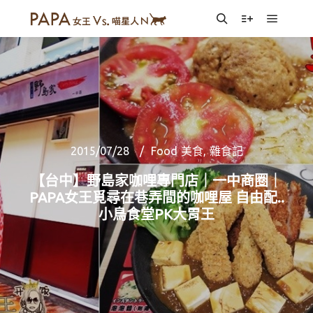
Main m
Search
More info
2015/07/28
Food 美食
,
雜食記
【台中】野島家咖哩專門店｜一中商圈｜
PAPA女王覓尋在巷弄間的咖哩屋 自由配..
小鳥食堂PK大胃王