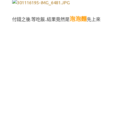
泡泡麵
付錢之後.等吃飯..結果竟然是
先上來