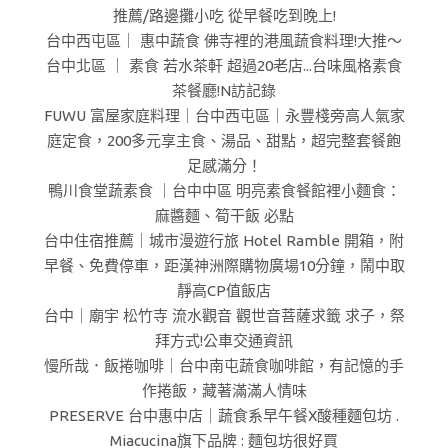
推薦/路邊攤小吃 從早餐吃到晚上!
台中西屯區｜ 惠中蔬食 佛寺裡的港風蔬食料理!大推～
台中北區 ｜ 素食 若水茶軒 超過20老店...台味風格素食
茶餐廳!N訪記錄
FUWU 富屋家庭料理｜台中西屯區｜永豐棧旁高人氣家
庭定食，200多元享主食、湯品、甜點，超完整套餐飽
足感滿分！
鴨川食堂蔬素食 ｜台中中區 明亮素食餐館裡小麵食：
麻醬麵、筍干飯 必點
台中住宿推薦｜城市漫遊行旅 Hotel Ramble 開箱，附
早餐、免費停車，距漢神洲際購物廣場10分鐘，鬧中取
靜高CP值飯店
台中｜廟宇 松竹寺 流水觀音 觀世音菩薩求籤 求子，祭
拜方式!公車交通資訊
慢所哉．飯捲咖啡｜台中南屯蔬食咖啡館，有記憶的手
作捲飯，藏著滿滿人情味
PRESERVE 台中惠中店｜蔬食系早午餐X酸種麵包坊 .
Miacucina旗下品牌 : 麵包坊很好買