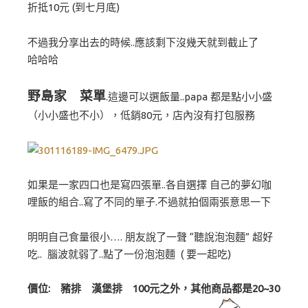
折抵10元 (到七月底)
不過我分享出去的時候..應該剩下沒幾天就到截止了
哈哈哈
野島家 菜單
.這邊可以選飯量..papa 都是點小小盛
（小小盛也不小），低銷80元，店內沒有打包服務
如果是一家四口也是寫四張單..各自選擇 自己的夢幻咖
哩飯的組合..寫了不同的單子.不過就拍個兩張意思一下
明明自己食量很小…. 朋友說了一聲 “聽說泡泡麵” 超好
吃.. 腦波就弱了..點了一份泡泡麵 ( 要一起吃)
價位: 豬排 漢堡排 100元之外，其他商品都是20~30