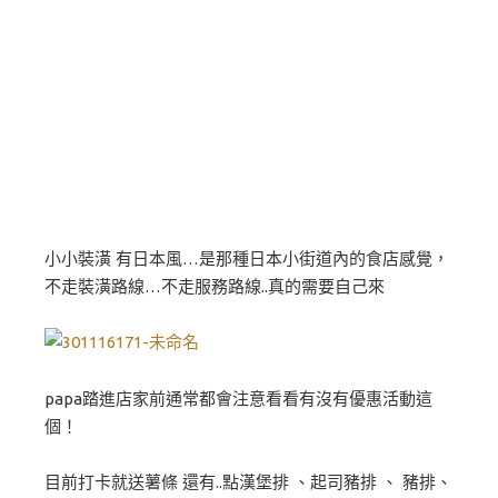
小小裝潢 有日本風…是那種日本小街道內的食店感覺，
不走裝潢路線…不走服務路線..真的需要自己來
papa踏進店家前通常都會注意看看有沒有優惠活動這
個！
目前打卡就送薯條 還有..點漢堡排 、起司豬排 、 豬排、