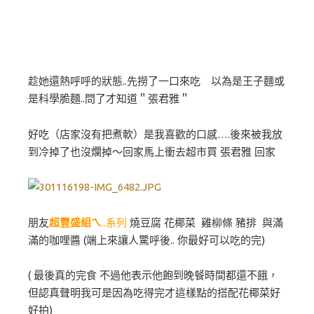
趁她還熱呼呼的狀態..先撈了一口來吃 以為是王子麵或
是科學脆麵..問了才知道＂張君雅＂
好吃（店家沒有把煮軟）是我喜歡的口感….後來被我放
到冷掉了也沒爛掉～回家馬上衝去超市買 張君雅 回家
朋友
超豐盛組ㄟ
..系列
燒豆腐 花椰菜 雞柳條 豬排 與滿
滿的咖哩醬 (端上來讓人驚呼後.. 你最好可以吃的完)
( 最後真的完食 不過他表示他飽到晚餐時間都還不餓，
但認真聲明我可是因為吃得完才這樣點的搭配花椰菜好
好拍)