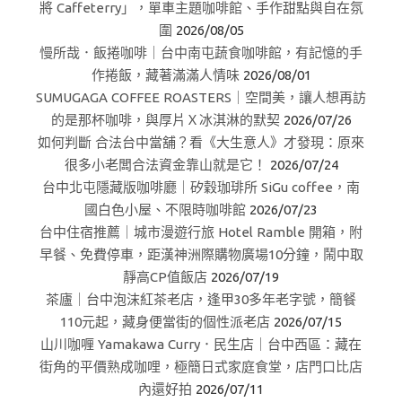
將 Caffeterry」，單車主題咖啡館、手作甜點與自在氛
圍
2026/08/05
慢所哉．飯捲咖啡｜台中南屯蔬食咖啡館，有記憶的手
作捲飯，藏著滿滿人情味
2026/08/01
SUMUGAGA COFFEE ROASTERS｜空間美，讓人想再訪
的是那杯咖啡，與厚片Ｘ冰淇淋的默契
2026/07/26
如何判斷 合法台中當舖？看《大生意人》才發現：原來
很多小老闆合法資金靠山就是它！
2026/07/24
台中北屯隱藏版咖啡廳｜矽穀珈琲所 SiGu coffee，南
國白色小屋、不限時咖啡館
2026/07/23
台中住宿推薦｜城市漫遊行旅 Hotel Ramble 開箱，附
早餐、免費停車，距漢神洲際購物廣場10分鐘，鬧中取
靜高CP值飯店
2026/07/19
茶廬｜台中泡沫紅茶老店，逢甲30多年老字號，簡餐
110元起，藏身便當街的個性派老店
2026/07/15
山川咖喱 Yamakawa Curry．民生店｜台中西區：藏在
街角的平價熟成咖哩，極簡日式家庭食堂，店門口比店
內還好拍
2026/07/11