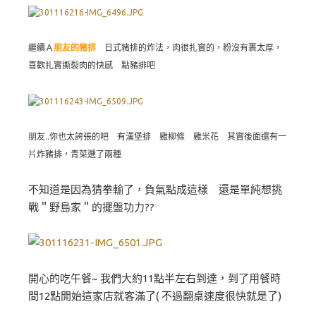
繼續Ａ
朋友的豬排
日式豬排的炸法，肉很扎實的，粉沒有裹太厚，
喜歡扎實撕裂肉的快感 點豬排吧
朋友..你也太誇張的吧 有漢堡排 雞柳條 雞米花 其實後面還有一
片炸豬排，青菜選了兩種
不知道是因為猜拳輸了，負氣點成這樣 還是單純想挑
戰＂野島家＂的擺盤功力??
開心的吃午餐~ 我們大約11點半左右到達，到了用餐時
間12點開始這家店就客滿了( 不過翻桌速度很快就是了)