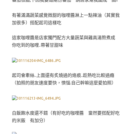
有著滿滿蔬菜感覺微甜的咖哩醬淋上一點辣油（其實我
加很多）搭配起司這樣吃
這家咖哩醬是店家獨門配方大量蔬菜與雞高湯熬煮成
你吃到的咖哩..帶著甘甜味
起司會牽絲..上面還有炙燒過的烙痕..趁熱吃比較過癮
（拍照的朋友速度要快，懊惱.自己幹嘛這麼愛拍照）
白飯飽水度還不錯（有好吃的咖哩醬 當然要搭配好吃
的米飯 有加分）