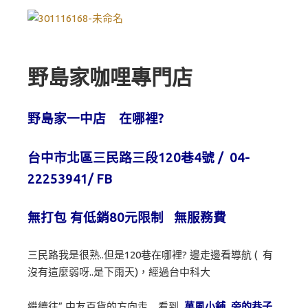
野島家咖哩專門店
野島家一中店 在哪裡?
台中市北區三民路三段120巷4號 / 04-
22253941/
FB
無打包 有低銷80元限制 無服務費
三民路我是很熟..但是120巷在哪裡? 邊走邊看導航 ( 有
沒有這麼弱呀..是下雨天)，經過台中科大
繼續往” 中友百貨的方向走…看到
菓風小舖 旁的巷子