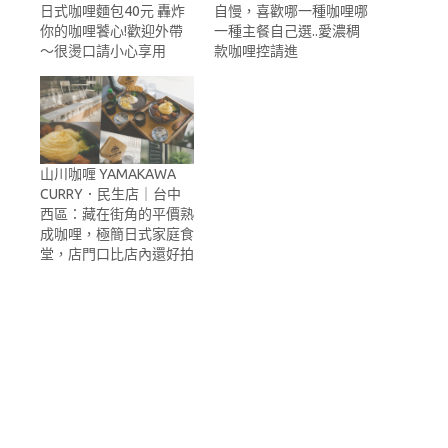
日式咖哩麵包40元 轟炸
自慢，喜歡哪一種咖哩哪
你的咖哩饕心!歡迎外帶
一種主餐自己選..愛濃稠
～很燙口請小心享用
款咖哩控請進
山川咖喱 YAMAKAWA
CURRY．民生店｜台中
西區：藏在街角的平價熟
成咖哩，極簡日式家庭食
堂，店門口比店內還好拍