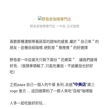
野島家咖哩專門店 一中街 日式咖哩
喜歡那種濃郁帶著蔬菜的甜味的感覺..屬於＂自己來＂的
朋友，這種自組咖哩..絕對是＂推推推＂的好選擇
野島家一中店當天只剩下兩份＂花椰菜＂ 讓我們搶得
好兇..（我猜拳猜輸了..只能吃蕃茄，不過蕃茄也好好
吃）
“中美店
之前papa 自己一個人的午餐 系列..去過
“
廣三
sogo 後方 ….這回總算約了一群人來吃”自組”咖哩飯
人多一起吃飯好好玩…