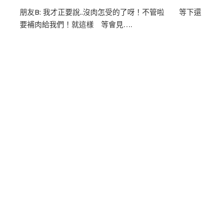
朋友B: 我才正要說..沒肉怎受的了呀！不管啦 等下還
要補肉給我們！就這樣 等會見….