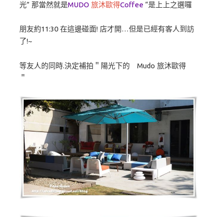
光” 那當然就是
MUDO
旅沐歐得
Coffee
“是上上之選囉
朋友約11:30 在這邊碰面! 店才開…但是已經有客人到訪
了!~
等友人的同時.決定補拍＂陽光下的 Mudo 旅沐歐得
＂