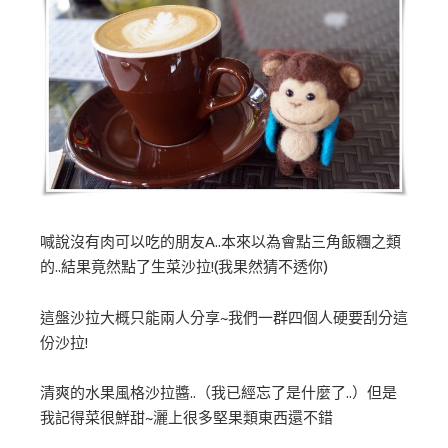
喊說沒有肉可以吃的朋友A..本來以為會點三角飯糰之類
的..結果竟然點了生菜沙拉!(我果然猜不透你)
這盤沙拉大概只能兩人分享~我們一群四個人硬要刮分這
份沙拉!
清爽的水果風格沙拉醬..（我已經忘了是什麼了..）但是
我記得菜很鮮甜~灑上很多堅果類東西還不錯