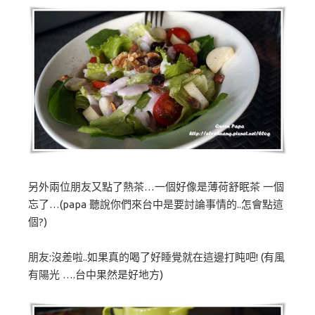
另外兩位朋友又點了熱茶…一個好像是薄荷舒眠茶 一個
忘了…(papa 聽說你們來台中是要討論事情的..怎會點這
個?)
朋友:沒差啦..如果真的喝了好睡覺就在這邊打盹吧! (有風
有陽光 ….台中果然是好地方)