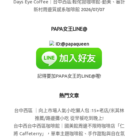
Days Eye Coffee｜台中西區:輕侘寂咖啡館-勤美、審計
新村周邊質感系咖啡館
2026/07/07
PAPA女王LINE@
ID:@papaqueen
記得要加PAPA女王的LINE@喔!
熱門文章
台中西區 ｜向上市場人氣小吃懶人包 :15+老店/米其林
推薦/路邊攤小吃 從早餐吃到晚上!
台中西台中西區咖啡館｜國美館周邊不限時咖啡店「仁
將 Caffeterry」，單車主題咖啡館、手作甜點與自在氛