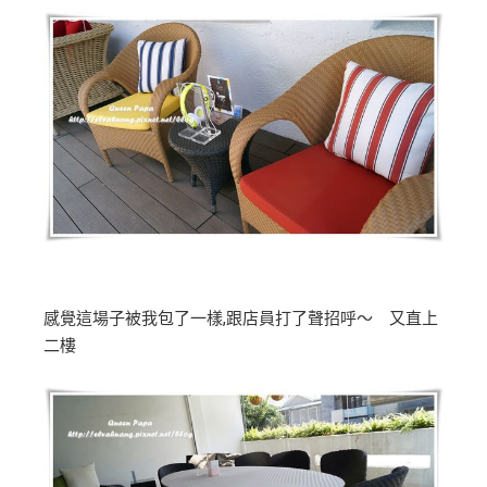
感覺這場子被我包了一樣,跟店員打了聲招呼～ 又直上
二樓