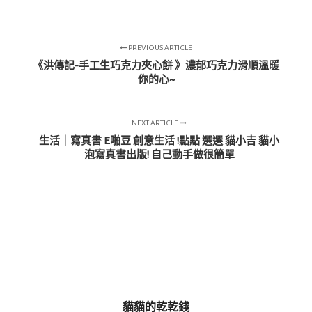
PREVIOUS ARTICLE
《洪傳記-手工生巧克力夾心餅 》濃郁巧克力滑順溫暖
你的心~
NEXT ARTICLE
生活｜寫真書 E啪豆 創意生活 !點點 選選 貓小吉 貓小
泡寫真書出版! 自己動手做很簡單
貓貓的乾乾錢