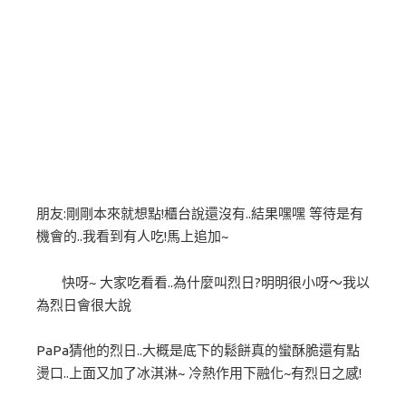
朋友:剛剛本來就想點!櫃台說還沒有..結果嘿嘿 等待是有
機會的..我看到有人吃!馬上追加~
快呀~ 大家吃看看..為什麼叫烈日?明明很小呀～我以
為烈日會很大說
PaPa猜他的烈日..大概是底下的鬆餅真的蠻酥脆還有點
燙口..上面又加了冰淇淋~ 冷熱作用下融化~有烈日之感!