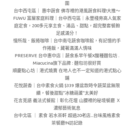
圍
台中西屯區｜ 惠中蔬食 佛寺裡的港風蔬食料理!大推～
FUWU 富屋家庭料理｜台中西屯區｜永豐棧旁高人氣家
庭定食，200多元享主食、湯品、甜點，超完整套餐飽
足感滿分！
慢所哉．飯捲咖啡｜台中南屯蔬食咖啡館，有記憶的手
作捲飯，藏著滿滿人情味
PRESERVE 台中惠中店｜蔬食系早午餐X酸種麵包坊 .
Miacucina旗下品牌 : 麵包坊很好買
順慶點心坊｜港式燒賣 在地人也不一定知道的港式點心
鋪
花悅蔬香｜台中素食火鍋 $339 爆盆款時令蔬菜盆無限
續，餐後甜點"冰糖葫蘆"太美好
花言覓語 義法式餐館｜彰化花壇 山腰裡的秘境餐廳 Ｘ
濃郁藝術氣息
台中北區 ｜ 素食 若水茶軒 超過20老店...台味風格素食
茶餐廳!N訪記錄