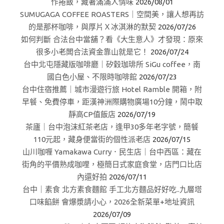
作捲飯，藏著滿滿人情味
2026/08/01
SUMUGAGA COFFEE ROASTERS｜空間美，讓人想再訪
的是那杯咖啡，與厚片Ｘ冰淇淋的默契
2026/07/26
如何判斷 合法台中當舖？看《大生意人》才發現：原來
很多小老闆合法資金靠山就是它！
2026/07/24
台中北屯隱藏版咖啡廳｜矽穀珈琲所 SiGu coffee，南
國白色小屋、不限時咖啡館
2026/07/23
台中住宿推薦｜城市漫遊行旅 Hotel Ramble 開箱，附
早餐、免費停車，距漢神洲際購物廣場10分鐘，鬧中取
靜高CP值飯店
2026/07/19
茶廬｜台中泡沫紅茶老店，逢甲30多年老字號，簡餐
110元起，藏身便當街的個性派老店
2026/07/15
山川咖喱 Yamakawa Curry．民生店｜台中西區：藏在
街角的平價熟成咖哩，極簡日式家庭食堂，店門口比店
內還好拍
2026/07/11
台中｜素食 北方素食麵館 手工北方麵品好好吃..九層塔
口味餡餅 會爆漿請小心，2026全新菜單+地址資訊
2026/07/09