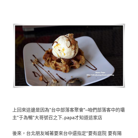
上回來這邊是因為”台中部落客聚會”–咱們部落客中的壩
主”于為暢”大哥號召之下..papa才知道這家店
後來，台北朋友喊著要來台中還指定”要有庭院 要有陽