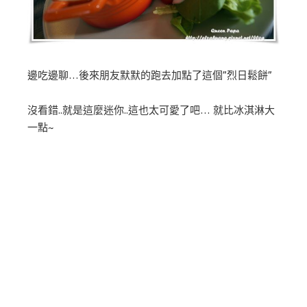
邊吃邊聊…後來朋友默默的跑去加點了這個”烈日鬆餅”
沒看錯..就是這麼迷你..這也太可愛了吧… 就比冰淇淋大
一點~