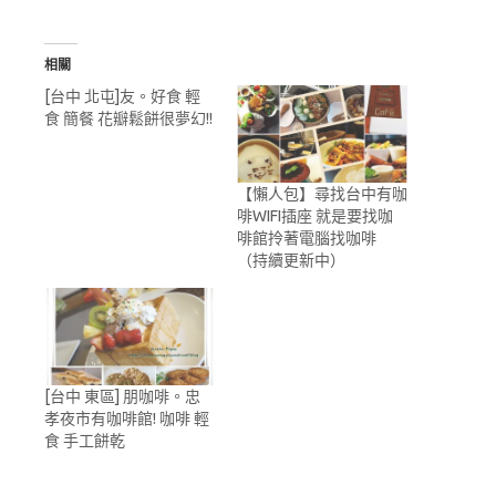
相關
[台中 北屯]友。好食 輕
食 簡餐 花瓣鬆餅很夢幻!!
【懶人包】尋找台中有咖
啡WIFI插座 就是要找咖
啡館拎著電腦找咖啡
（持續更新中）
[台中 東區] 朋咖啡。忠
孝夜市有咖啡館! 咖啡 輕
食 手工餅乾