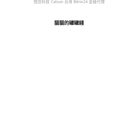
愷信科技 Catsun 台灣 Bitrix24 金級代理
貓貓的罐罐錢