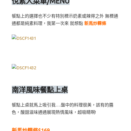
悅素人菜單/MENU
餐點上的選擇也不少有特別標示奶素或辣得之外 無標通
通都是純素料理，我第一次來 就想點
新馬炒粿條
南洋風味餐點上桌
餐點上桌就馬上吸引我….盤中的料理很美，該有的醬
色，酸甜滋味通通展現熱情風味，超吸睛啊!
新馬炒粿條$169