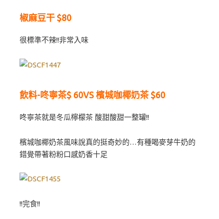
椒麻豆干 $80
很標準不辣!!非常入味
飲料-咚寧茶$ 60VS 檳城咖椰奶茶 $60
咚寧茶就是冬瓜檸檬茶 酸甜酸甜一整罐!!
檳城咖椰奶茶風味說真的挺奇妙的…有種喝麥芽牛奶的
錯覺帶著粉粉口感奶香十足
!!完食!!