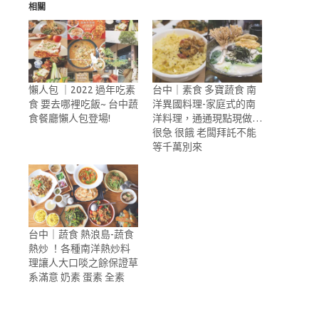
相關
懶人包 ｜2022 過年吃素
台中｜素食 多寶蔬食 南
食 要去哪裡吃飯~ 台中蔬
洋異國料理-家庭式的南
食餐廳懶人包登場!
洋料理，通通現點現做…
很急 很餓 老闆拜託不能
等千萬別來
台中｜蔬食 熱浪島-蔬食
熱炒 ！各種南洋熱炒料
理讓人大口啖之餘保證草
系滿意 奶素 蛋素 全素