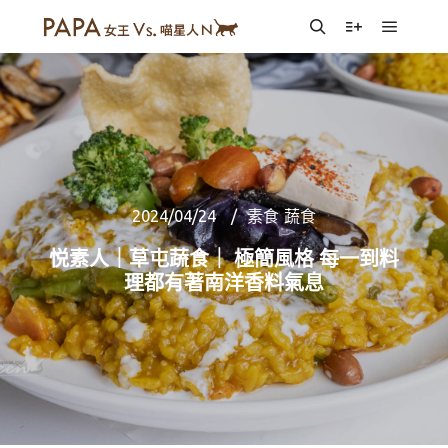
Main m
Search
More info
2024/04/24
素食 蔬食
悦素人｜草屯蔬食｜ 極簡風格 每一到料
理都有著南洋香料氣息