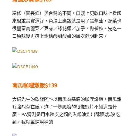
粿條（圓長條）與台灣的不同，口感上更軟口味上看起
來很重其實還好，色澤上應該就是用了黑醬油，配菜也
很豐富高麗菜／豆芽／綠花椰／茄子，微微辣，先吃一
口原味後再擠上金桔酸甜酸甜的層次鮮明起來。
南瓜咖哩燉飯$139
大貓先生的軟飯阿～以南瓜為基底的咖哩燉飯，南瓜甜
有強烈存在感，炸了一塊脆脆的很像蝦片不知道是什
麼，PA猜測是用水餃皮之類的入鍋油炸出酥脆感..沒吃
到，我就單純用猜的