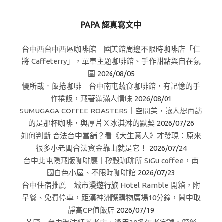
PAPA 認真寫文中
台中西台中西區咖啡館｜國美館周邊不限時咖啡店「仁
將 Caffeterry」，單車主題咖啡館、手作甜點與自在氛
圍
2026/08/05
慢所哉．飯捲咖啡｜台中南屯蔬食咖啡館，有記憶的手
作捲飯，藏著滿滿人情味
2026/08/01
SUMUGAGA COFFEE ROASTERS｜空間美，讓人想再訪
的是那杯咖啡，與厚片Ｘ冰淇淋的默契
2026/07/26
如何判斷 合法台中當舖？看《大生意人》才發現：原來
很多小老闆合法資金靠山就是它！
2026/07/24
台中北屯隱藏版咖啡廳｜矽穀珈琲所 SiGu coffee，南
國白色小屋、不限時咖啡館
2026/07/23
台中住宿推薦｜城市漫遊行旅 Hotel Ramble 開箱，附
早餐、免費停車，距漢神洲際購物廣場10分鐘，鬧中取
靜高CP值飯店
2026/07/19