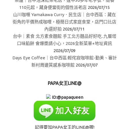
茶廬｜台中泡沫紅茶老店，逢甲30多年老字號，簡餐
110元起，藏身便當街的個性派老店
2026/07/15
山川咖喱 Yamakawa Curry．民生店｜台中西區：藏在
街角的平價熟成咖哩，極簡日式家庭食堂，店門口比店
內還好拍
2026/07/11
台中｜素食 北方素食麵館 手工北方麵品好好吃..九層塔
口味餡餅 會爆漿請小心，2026全新菜單+地址資訊
2026/07/09
Days Eye Coffee｜台中西區:輕侘寂咖啡館-勤美、審計
新村周邊質感系咖啡館
2026/07/07
PAPA女王LINE@
ID:@papaqueen
記得要加PAPA女王的LINE@喔!