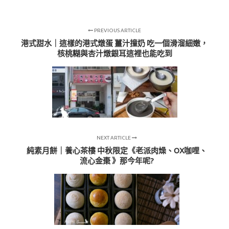
PREVIOUS ARTICLE
港式甜水｜這樣的港式燉蛋 薑汁撞奶 吃一個滑溜細嫩，
核桃糊與杏汁燉銀耳這裡也能吃到
NEXT ARTICLE
純素月餅｜養心茶樓 中秋限定《老派肉燥、OX咖哩、
流心金棗 》那今年呢?