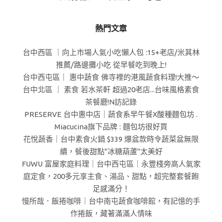
熱門文章
台中西區 ｜向上市場人氣小吃懶人包 :15+老店/米其林
推薦/路邊攤小吃 從早餐吃到晚上!
台中西屯區｜ 惠中蔬食 佛寺裡的港風蔬食料理!大推～
台中北區 ｜ 素食 若水茶軒 超過20老店...台味風格素食
茶餐廳!N訪記錄
PRESERVE 台中惠中店｜蔬食系早午餐X酸種麵包坊 .
Miacucina旗下品牌 : 麵包坊很好買
花悅蔬香｜台中素食火鍋 $339 爆盆款時令蔬菜盆無限
續，餐後甜點"冰糖葫蘆"太美好
FUWU 富屋家庭料理｜台中西屯區｜永豐棧旁高人氣家
庭定食，200多元享主食、湯品、甜點，超完整套餐飽
足感滿分！
慢所哉．飯捲咖啡｜台中南屯蔬食咖啡館，有記憶的手
作捲飯，藏著滿滿人情味