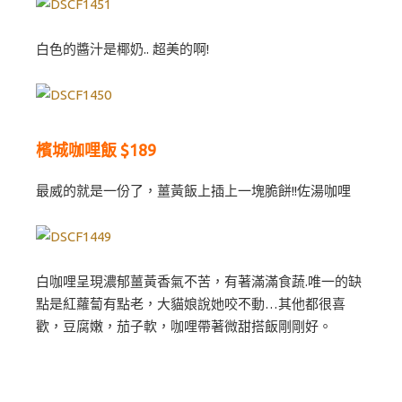
白色的醬汁是椰奶.. 超美的啊!
檳城咖哩飯 $189
最威的就是一份了，薑黃飯上插上一塊脆餅!!佐湯咖哩
白咖哩呈現濃郁薑黃香氣不苦，有著滿滿食蔬.唯一的缺
點是紅蘿蔔有點老，大貓娘說她咬不動…其他都很喜
歡，豆腐嫩，茄子軟，咖哩帶著微甜搭飯剛剛好。