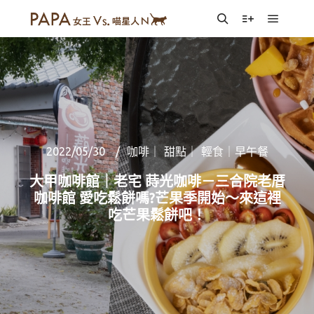
Main m
Search
More info
2022/05/30
咖啡｜ 甜點｜ 輕食｜早午餐
大甲咖啡館｜老宅 蒔光咖啡－三合院老厝
咖啡館 愛吃鬆餅嗎?芒果季開始～來這裡
吃芒果鬆餅吧！