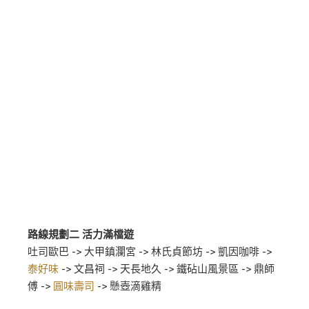
路線規劃二 活力滿檔遊
吐司歐巴 -> 大甲鎮瀾宮 -> 林氏貞節坊 -> 凱因咖啡 ->
泰好味
-> 文昌祠 -> 天長地久 -> 鐵砧山風景區 -> 鼎師
傅 ->
圓味壽司
-> 懸壺滴雞精