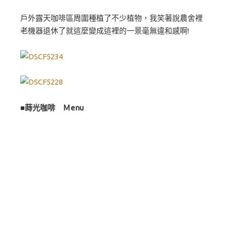
戶外露天咖啡區周圍種植了不少植物，我笑著說農舍裡
老機器退休了就這麼變成這裡的一景毫無違和感啊!
■蒔光咖啡 Ｍenu