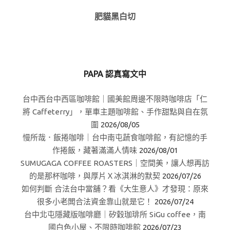
肥貓黑白切
PAPA 認真寫文中
台中西台中西區咖啡館｜國美館周邊不限時咖啡店「仁
將 Caffeterry」，單車主題咖啡館、手作甜點與自在氛
圍
2026/08/05
慢所哉．飯捲咖啡｜台中南屯蔬食咖啡館，有記憶的手
作捲飯，藏著滿滿人情味
2026/08/01
SUMUGAGA COFFEE ROASTERS｜空間美，讓人想再訪
的是那杯咖啡，與厚片Ｘ冰淇淋的默契
2026/07/26
如何判斷 合法台中當舖？看《大生意人》才發現：原來
很多小老闆合法資金靠山就是它！
2026/07/24
台中北屯隱藏版咖啡廳｜矽穀珈琲所 SiGu coffee，南
國白色小屋、不限時咖啡館
2026/07/23