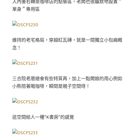
入內後右轉是咖啡店的點餐區，老闆也很幽默地設置＂
單身＂專用區
維持的老宅格局，穿越紅瓦磚，就是一間獨立小包廂概
念！
三合院老厝總會有些特質再，加上一點闆娘的用心例如
小熊陪著喝咖啡，瞬間是親子空間呀！
這空間給人一種”K書房”的感覺