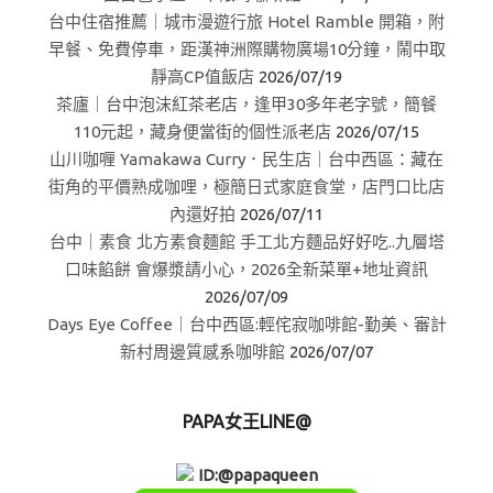
台中住宿推薦｜城市漫遊行旅 Hotel Ramble 開箱，附
早餐、免費停車，距漢神洲際購物廣場10分鐘，鬧中取
靜高CP值飯店
2026/07/19
茶廬｜台中泡沫紅茶老店，逢甲30多年老字號，簡餐
110元起，藏身便當街的個性派老店
2026/07/15
山川咖喱 Yamakawa Curry．民生店｜台中西區：藏在
街角的平價熟成咖哩，極簡日式家庭食堂，店門口比店
內還好拍
2026/07/11
台中｜素食 北方素食麵館 手工北方麵品好好吃..九層塔
口味餡餅 會爆漿請小心，2026全新菜單+地址資訊
2026/07/09
Days Eye Coffee｜台中西區:輕侘寂咖啡館-勤美、審計
新村周邊質感系咖啡館
2026/07/07
PAPA女王LINE@
ID:@papaqueen