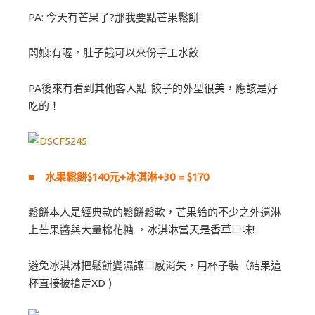
PA: 今天有芒果了?那我要點芒果鬆餅
闆娘:有喔，肚子餓可以來份手工水餃
PA後來有看到其他客人點..餃子的外型很美，應該是好
吃的！
■ 水果鬆餅$140元+冰淇淋+30 = $170
鬆餅本人是經典款的鬆餅鬆軟，芒果給的不少之外還淋
上芒果醬與大量棉花糖 ，冰淇淋當天是香草口味!
避免冰淇淋把鬆餅變濕讓口感消失，用杯子裝（結果這
杯直接被搶走XD )