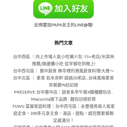
記得要加PAPA女王的LINE@喔!
熱門文章
台中西區 ｜向上市場人氣小吃懶人包 :15+老店/米其林
推薦/路邊攤小吃 從早餐吃到晚上!
台中西屯區｜ 惠中蔬食 佛寺裡的港風蔬食料理!大推～
台中北區 ｜ 素食 若水茶軒 超過20老店...台味風格素食
茶餐廳!N訪記錄
PRESERVE 台中惠中店｜蔬食系早午餐X酸種麵包坊 .
Miacucina旗下品牌 : 麵包坊很好買
FUWU 富屋家庭料理｜台中西屯區｜永豐棧旁高人氣家
庭定食，200多元享主食、湯品、甜點，超完整套餐飽
足感滿分！