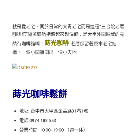
就是愛老宅，同於日常的文青老宅而是這種”三合院老厝
咖啡館”隨著導航指路越來越偏僻…是大甲外圍區域的竟
蒔光咖啡
然有咖啡館啊！
-老厝保留著原本老宅結
構，一個小圍籬圍出一個小天地!
蒔光咖啡鬆餅
地址: 台中市大甲區金華路31巷1號
電話:
0974 188 553
營業時間: 10:00–19:00 （週一休）