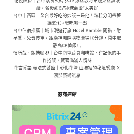
花悅蔬香｜台中素食火鍋 $339 爆盆款時令蔬菜盆無限
續，餐後甜點"冰糖葫蘆"太美好
台中｜西區 全台最好吃的炒飯－是他！粒粒分明帶著
鍋氣:13+想吃哪一盤
台中住宿推薦｜城市漫遊行旅 Hotel Ramble 開箱，附
早餐、免費停車，距漢神洲際購物廣場10分鐘，鬧中取
靜高CP值飯店
慢所哉．飯捲咖啡｜台中南屯蔬食咖啡館，有記憶的手
作捲飯，藏著滿滿人情味
花言覓語 義法式餐館｜彰化花壇 山腰裡的秘境餐廳 Ｘ
濃郁藝術氣息
廠商連結