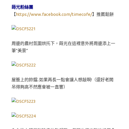
蒔光粉絲團
【
https://www.facebook.com/timecofe/
】推薦鬆餅
周邊的農村氛圍烘托下，蒔光在這裡意外將周邊添上一
筆”美景”
屋簷上的鈴鐺..如果再長一點會讓人想敲啊!（還好老闆
吊得夠高不然應會被一直響）