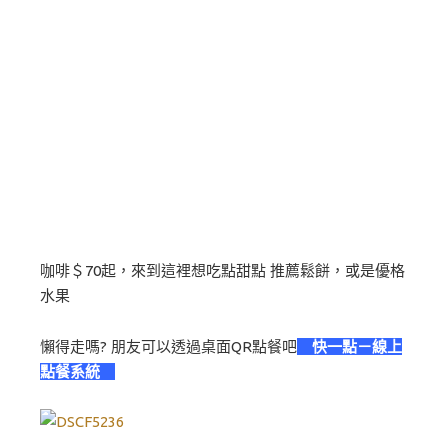
咖啡＄70起，來到這裡想吃點甜點 推薦鬆餅，或是優格
水果
懶得走嗎? 朋友可以透過桌面QR點餐吧
快一點－線上
點餐系統