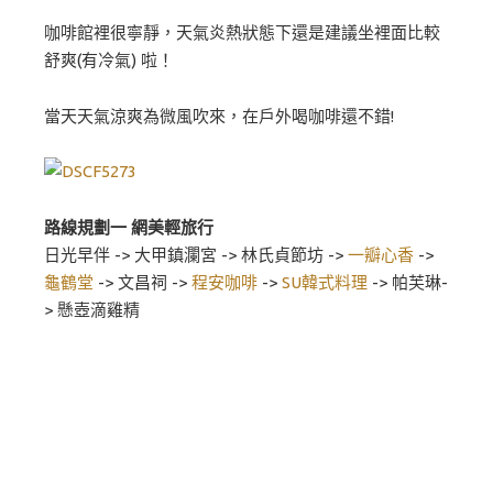
咖啡館裡很寧靜，天氣炎熱狀態下還是建議坐裡面比較
舒爽(有冷氣) 啦！
當天天氣涼爽為微風吹來，在戶外喝咖啡還不錯!
路線規劃一 網美輕旅行
日光早伴 -> 大甲鎮瀾宮 -> 林氏貞節坊 ->
一瓣心香
->
龜鶴堂
-> 文昌祠 ->
程安咖啡
->
SU韓式料理
-> 帕芙琳-
> 懸壺滴雞精