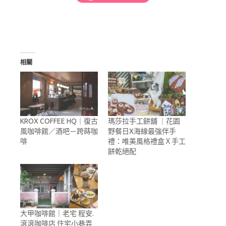
相關
KROX COFFEE HQ｜復古
瑪莎拉手工餅舖 ｜花園
風咖啡館／酒吧－跨蒔咖
野餐日X海線最強伴手
啡
禮：唯美風格禮盒Ｘ手工
餅乾絕配
大甲咖啡館｜老宅 程安.
滾滾咖啡店 住宅小巷弄