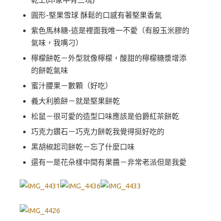
圓形-堅果雪球 酥鬆的口感有著堅果香氣
紫色馬林糖-這是裡面我唯一不愛（有股玉米膠的
氣味，我嘴刁）
檸檬餅乾－外型就像檸檬，酸甜的檸檬糖漿增添
的餅乾氣味
蜜汁腰果－數顆（好吃）
義大利脆餅－就是堅果餅乾
松鼠－很可愛的造型口味應該是伯爵紅茶餅乾
巧克力鑽石－巧克力餅乾我覺得挺好吃的
黑胡椒起司餅乾－忘了什麼口味
還有一是花朵樣中間有果醬－非常老派但是我愛