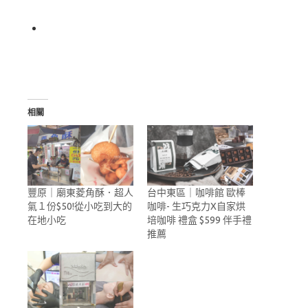
相關
豐原｜廟東菱角酥．超人
台中東區｜咖啡館 歐棒
氣１份$50!從小吃到大的
咖啡- 生巧克力X自家烘
在地小吃
培咖啡 禮盒 $599 伴手禮
推薦