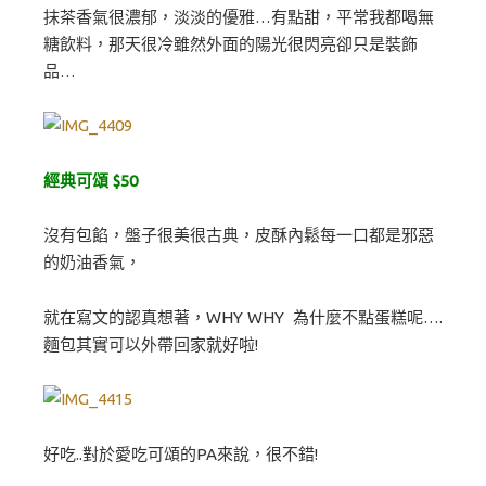
抹茶香氣很濃郁，淡淡的優雅…有點甜，平常我都喝無
糖飲料，那天很冷雖然外面的陽光很閃亮卻只是裝飾
品…
經典可頌 $50
沒有包餡，盤子很美很古典，皮酥內鬆每一口都是邪惡
的奶油香氣，
就在寫文的認真想著，WHY WHY 為什麼不點蛋糕呢….
麵包其實可以外帶回家就好啦!
好吃..對於愛吃可頌的PA來說，很不錯!