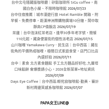
台中北屯隱藏版咖啡廳｜矽穀珈琲所 SiGu coffee，南
國白色小屋、不限時咖啡館
2026/07/23
台中住宿推薦｜城市漫遊行旅 Hotel Ramble 開箱，附
早餐、免費停車，距漢神洲際購物廣場10分鐘，鬧中取
靜高CP值飯店
2026/07/19
茶廬｜台中泡沫紅茶老店，逢甲30多年老字號，簡餐
110元起，藏身便當街的個性派老店
2026/07/15
山川咖喱 Yamakawa Curry．民生店｜台中西區：藏在
街角的平價熟成咖哩，極簡日式家庭食堂，店門口比店
內還好拍
2026/07/11
台中｜素食 北方素食麵館 手工北方麵品好好吃..九層塔
口味餡餅 會爆漿請小心，2026全新菜單+地址資訊
2026/07/09
Days Eye Coffee｜台中西區:輕侘寂咖啡館-勤美、審計
新村周邊質感系咖啡館
2026/07/07
PAPA女王LINE@