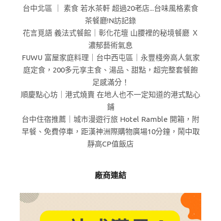
台中北區 ｜ 素食 若水茶軒 超過20老店...台味風格素食
茶餐廳!N訪記錄
花言覓語 義法式餐館｜彰化花壇 山腰裡的秘境餐廳 Ｘ
濃郁藝術氣息
FUWU 富屋家庭料理｜台中西屯區｜永豐棧旁高人氣家
庭定食，200多元享主食、湯品、甜點，超完整套餐飽
足感滿分！
順慶點心坊｜港式燒賣 在地人也不一定知道的港式點心
鋪
台中住宿推薦｜城市漫遊行旅 Hotel Ramble 開箱，附
早餐、免費停車，距漢神洲際購物廣場10分鐘，鬧中取
靜高CP值飯店
廠商連結