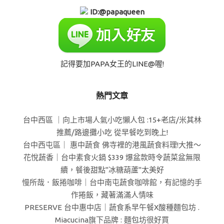
ID:@papaqueen
記得要加PAPA女王的LINE@喔!
熱門文章
台中西區 ｜向上市場人氣小吃懶人包 :15+老店/米其林
推薦/路邊攤小吃 從早餐吃到晚上!
台中西屯區｜ 惠中蔬食 佛寺裡的港風蔬食料理!大推～
花悅蔬香｜台中素食火鍋 $339 爆盆款時令蔬菜盆無限
續，餐後甜點"冰糖葫蘆"太美好
慢所哉．飯捲咖啡｜台中南屯蔬食咖啡館，有記憶的手
作捲飯，藏著滿滿人情味
PRESERVE 台中惠中店｜蔬食系早午餐X酸種麵包坊 .
Miacucina旗下品牌 : 麵包坊很好買