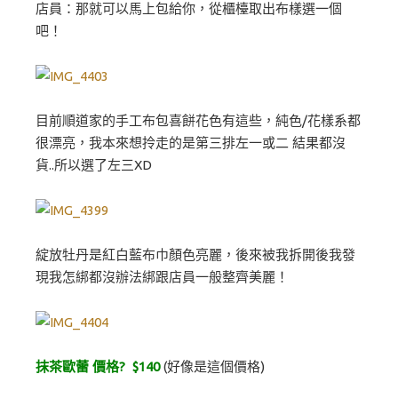
店員：那就可以馬上包給你，從櫃檯取出布樣選一個
吧！
目前順道家的手工布包喜餅花色有這些，純色/花樣系都
很漂亮，我本來想拎走的是第三排左一或二 結果都沒
貨..所以選了左三XD
綻放牡丹是紅白藍布巾顏色亮麗，後來被我拆開後我發
現我怎綁都沒辦法綁跟店員一般整齊美麗！
抹茶歐蕾 價格? $140
(好像是這個價格)