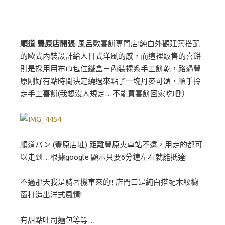
順道 豐原店開張
-風呂敷喜餅專門店!純白外觀建築搭配
的歐式內裝設計給人日式洋風的感，而這裡販售的喜餅
則是採用用布巾包住鐵盒－內裝裸系手工餅乾，路過豐
原剛好有點時間決定繞過來點了一塊丹麥可頌，順手拎
走手工喜餅(我想沒人規定…不能買喜餅回家吃吧!）
順道パン (豐原店址) 距離豐原火車站不遠，用走的都可
以走到…根據google 顯示只要6分鐘左右就能抵達!
不過那天我是騎著機車來的!! 店門口是純白搭配木紋櫥
窗打造出洋式風情!
有甜點吐司麵包等等…