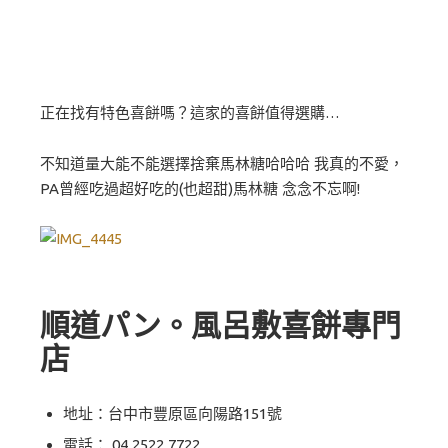
正在找有特色喜餅嗎？這家的喜餅值得選購…
不知道量大能不能選擇捨棄馬林糖哈哈哈 我真的不愛，
PA曾經吃過超好吃的(也超甜)馬林糖 念念不忘啊!
順道パン。風呂敷喜餅專門
店
地址：台中市豐原區向陽路151號
電話：
04 2522 7722