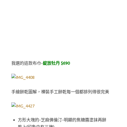
我選的這款布巾-
綻放牡丹 $690
手繪餅乾圖解，裸裝手工餅乾每一個都排列得很完美
方形大塊的-芝麻佛倫汀-明顯的焦糖醬塗抹再餅
乾上(印象中有三塊)