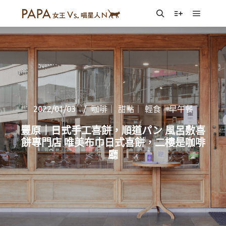
Main m
Search
More info
2022/01/03
咖啡｜ 甜點｜ 輕食｜早午餐
豐原｜日式手工喜餅，順道パン 風呂敷喜
餅專門店 唯美布巾日式喜餅，二樓是咖啡
廳