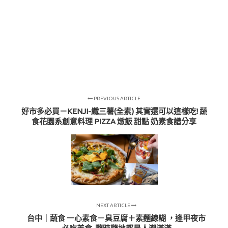
PREVIOUS ARTICLE
好市多必買－KENJI-纖三薯(全素) 其實還可以這樣吃! 蔬
食花園系創意料理 PIZZA 燉飯 甜點 奶素食譜分享
NEXT ARTICLE
台中｜蔬食 一心素食－臭豆腐＋素麵線糊 ，逢甲夜市