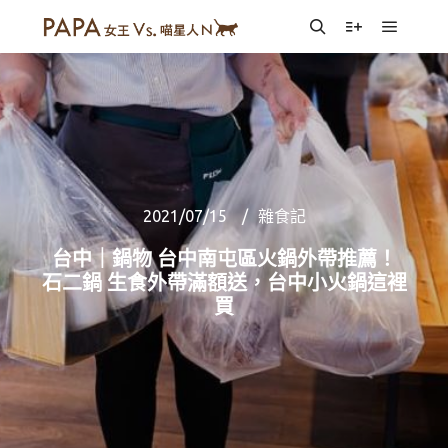
Main m
Search
More info
2021/07/15
雜食記
台中｜鍋物 台中南屯區火鍋外帶推薦！
石二鍋 生食外帶滿額送，台中小火鍋這裡
買