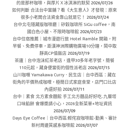
的是那杯咖啡，與厚片Ｘ冰淇淋的默契
2026/07/26
如何判斷 合法台中當舖？看《大生意人》才發現：原來
很多小老闆合法資金靠山就是它！
2026/07/24
台中北屯隱藏版咖啡廳｜矽穀珈琲所 SiGu coffee，南
國白色小屋、不限時咖啡館
2026/07/23
台中住宿推薦｜城市漫遊行旅 Hotel Ramble 開箱，附
早餐、免費停車，距漢神洲際購物廣場10分鐘，鬧中取
靜高CP值飯店
2026/07/19
茶廬｜台中泡沫紅茶老店，逢甲30多年老字號，簡餐
110元起，藏身便當街的個性派老店
2026/07/15
山川咖喱 Yamakawa Curry．民生店｜台中西區：藏在
街角的平價熟成咖哩，極簡日式家庭食堂，店門口比店
內還好拍
2026/07/11
台中｜素食 北方素食麵館 手工北方麵品好好吃..九層塔
口味餡餅 會爆漿請小心，2026全新菜單+地址資訊
2026/07/09
Days Eye Coffee｜台中西區:輕侘寂咖啡館-勤美、審計
新村周邊質感系咖啡館
2026/07/07