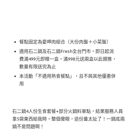
餐點固定為愛呷肉組合（大份肉盤＋小菜盤）
適用石二鍋及石二鍋Fresh全台門市，即日起消
費滿499元即贈一盒，滿998元送兩盒以此類推，
數量有限送完為止
本活動「不適用熟食餐點」，且不與其他優惠併
用
石二鍋4人份生食套餐+部分火鍋料單點，結果服務人員
拿5袋東西給我時，整個傻眼，這份量太扯了！一鍋底兩
鍋不是問題啊！