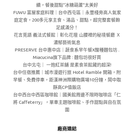
續，餐後甜點"冰糖葫蘆"太美好
FUWU 富屋家庭料理｜台中西屯區｜永豐棧旁高人氣家
庭定食，200多元享主食、湯品、甜點，超完整套餐飽
足感滿分！
花言覓語 義法式餐館｜彰化花壇 山腰裡的秘境餐廳 Ｘ
濃郁藝術氣息
PRESERVE 台中惠中店｜蔬食系早午餐X酸種麵包坊 .
Miacucina旗下品牌 : 麵包坊很好買
台中北屯｜ 一炮紅茶舖 是素食茶館藏的超深!
台中住宿推薦｜城市漫遊行旅 Hotel Ramble 開箱，附
早餐、免費停車，距漢神洲際購物廣場10分鐘，鬧中取
靜高CP值飯店
台中西台中西區咖啡館｜國美館周邊不限時咖啡店「仁
將 Caffeterry」，單車主題咖啡館、手作甜點與自在氛
圍
廠商連結