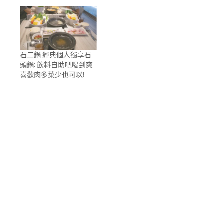
石二鍋 經典個人獨享石
頭鍋: 飲料自助吧喝到爽
喜歡肉多菜少也可以!