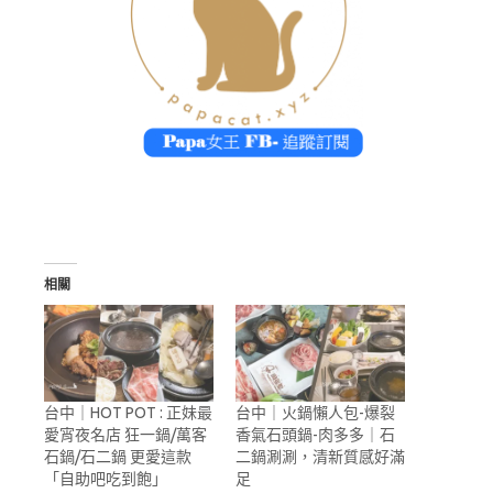
相關
台中｜HOT POT : 正妹最
台中｜火鍋懶人包-爆裂
愛宵夜名店 狂一鍋/萬客
香氣石頭鍋-肉多多｜石
石鍋/石二鍋 更愛這款
二鍋涮涮，清新質感好滿
「自助吧吃到飽」
足