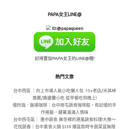
PAPA女王LINE@
ID:@papaqueen
記得要加PAPA女王的LINE@喔!
熱門文章
台中西區 ｜向上市場人氣小吃懶人包 :15+老店/米其林
推薦/路邊攤小吃 從早餐吃到晚上!
慢所哉．飯捲咖啡｜台中南屯蔬食咖啡館，有記憶的手
作捲飯，藏著滿滿人情味
台中西屯區｜ 惠中蔬食 佛寺裡的港風蔬食料理!大推～
花悅蔬香｜台中素食火鍋 $339 爆盆款時令蔬菜盆無限