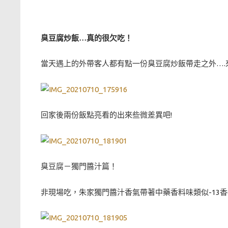
臭豆腐炒飯…真的很欠吃！
當天遇上的外帶客人都有點一份臭豆腐炒飯帶走之外….來
回家後兩份飯點亮看的出來些微差異吧!
臭豆腐－獨門醬汁篇！
非現場吃，朱家獨門醬汁香氣帶著中藥香料味類似-13香