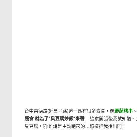
台中崇德路(近昌平路)這一區有很多素食，像
野蔬烤串
蔬食 就為了”臭豆腐炒飯”來著!
這家開張後我就知道，
臭豆腐，吼!雖說是主動跑來的…照樣把我拎出門！