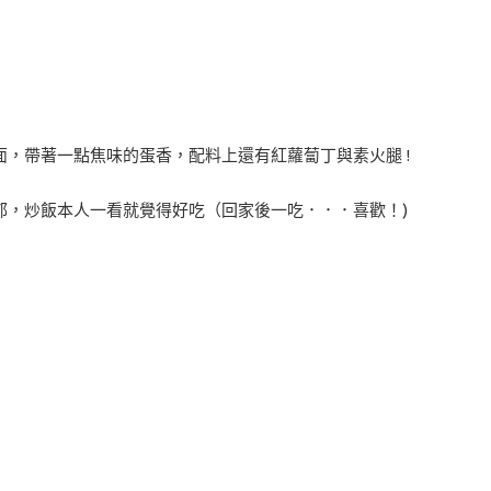
，帶著一點焦味的蛋香，配料上還有紅蘿蔔丁與素火腿 !
郁，炒飯本人一看就覺得好吃（回家後一吃．．．喜歡！)