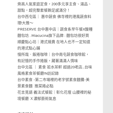
旁高人氣家庭定食，200多元享主食、湯品、
甜點，超完整套餐飽足感滿分！
台中西屯區｜ 惠中蔬食 佛寺裡的港風蔬食料
理!大推～
PRESERVE 台中惠中店｜蔬食系早午餐X酸種
麵包坊 . Miacucina旗下品牌 : 麵包坊很好買
順慶點心坊｜港式燒賣 在地人也不一定知道
的港式點心鋪
慢所哉．飯捲咖啡｜台中南屯蔬食咖啡館，
有記憶的手作捲飯，藏著滿滿人情味
台中北區 ｜ 素食 若水茶軒 超過20老店...台味
風格素食茶餐廳!N訪記錄
台中素食 -第二市場裡的老字號素食麵攤-美
景素食麵 推菜捲必點
花言覓語 義法式餐館｜彰化花壇 山腰裡的秘
境餐廳 Ｘ濃郁藝術氣息