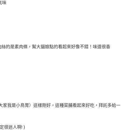
氣味
像肉絲的是素肉條，幫大貓娘點的看起來好像不錯！味道很香
醒大家我是小鳥胃）這樣剛好，這種菜脯看起來好吃，拜託多給一
很迷人啊! )