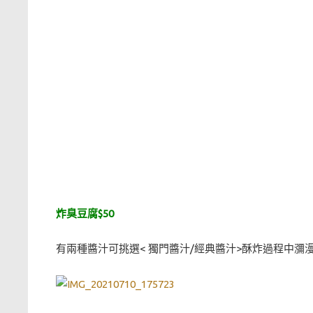
炸臭豆腐$50
有兩種醬汁可挑選< 獨門醬汁/經典醬汁>酥炸過程中瀰