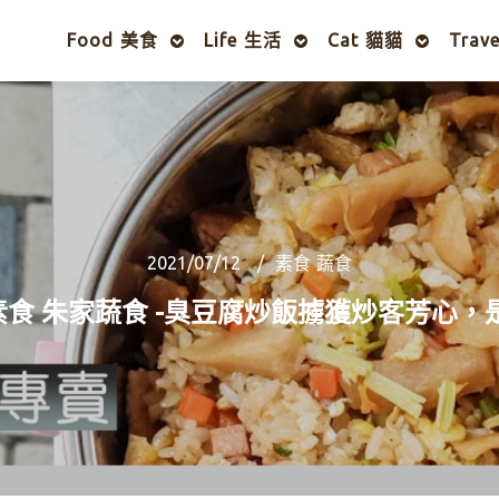
Food 美食
Life 生活
Cat 貓貓
Trav
2021/07/12
素食 蔬食
食 朱家蔬食 -臭豆腐炒飯擄獲炒客芳心，