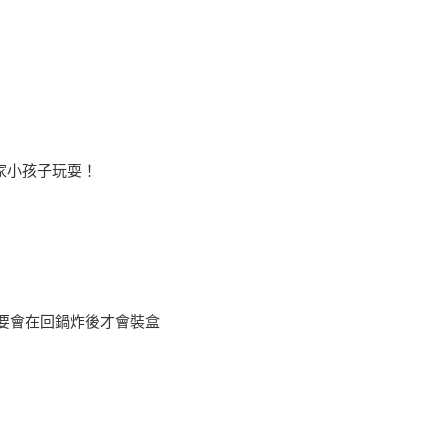
家小孩子玩耍！
要會在回鍋炸後才會裝盒