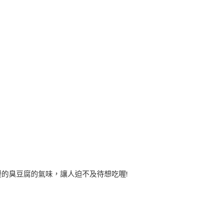
漫的臭豆腐的氣味，讓人迫不及待想吃喔!