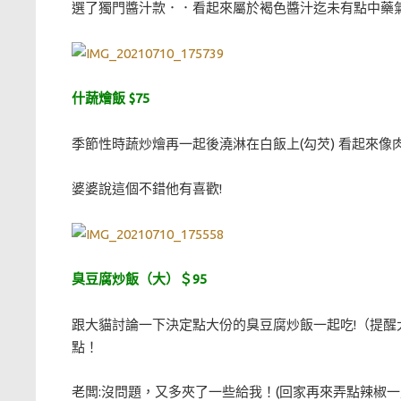
選了獨門醬汁款．．看起來屬於褐色醬汁迄未有點中藥
什蔬燴飯 $75
季節性時蔬炒燴再一起後澆淋在白飯上(勾芡) 看起來
婆婆說這個不錯他有喜歡!
臭豆腐炒飯（大）＄95
跟大貓討論一下決定點大份的臭豆腐炒飯一起吃!（提
點！
老闆:沒問題，又多夾了一些給我！(回家再來弄點辣椒一定