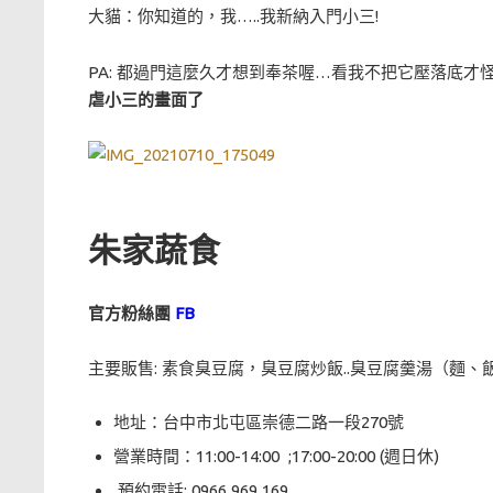
大貓：你知道的，我…..我新納入門小三!
PA: 都過門這麼久才想到奉茶喔…看我不把它壓落底才怪
虐小三的畫面了
朱家蔬食
官方粉絲團
FB
主要販售: 素食臭豆腐，臭豆腐炒飯..臭豆腐羹湯（麵、
地址：台中市北屯區崇德二路一段270號
營業時間：11:00-14:00 ;17:00-20:00 (週日休)
預約電話:
0966 969 169