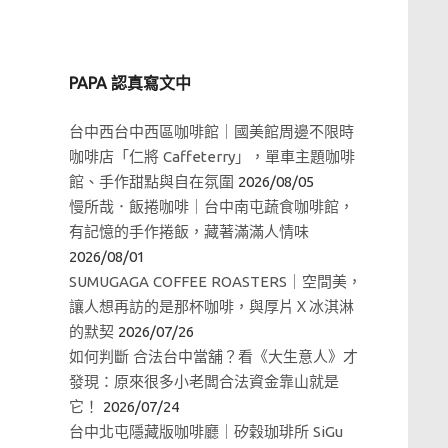
PAPA 認真寫文中
台中西台中西區咖啡館｜國美館周邊不限時
咖啡店「仁將 Caffeterry」，單車主題咖啡
館、手作甜點與自在氛圍
2026/08/05
慢所哉．飯捲咖啡｜台中南屯蔬食咖啡館，
有記憶的手作捲飯，藏著滿滿人情味
2026/08/01
SUMUGAGA COFFEE ROASTERS｜空間美，
讓人想再訪的是那杯咖啡，與厚片Ｘ冰淇淋
的默契
2026/07/26
如何判斷 合法台中當舖？看《大生意人》才
發現：原來很多小老闆合法資金靠山就是
它！
2026/07/24
台中北屯隱藏版咖啡廳｜矽穀珈琲所 SiGu