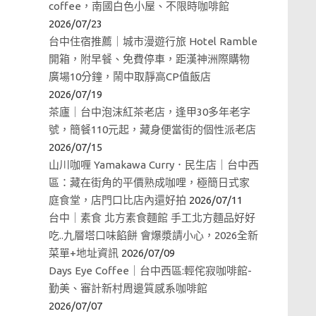
coffee，南國白色小屋、不限時咖啡館
2026/07/23
台中住宿推薦｜城市漫遊行旅 Hotel Ramble
開箱，附早餐、免費停車，距漢神洲際購物
廣場10分鐘，鬧中取靜高CP值飯店
2026/07/19
茶廬｜台中泡沫紅茶老店，逢甲30多年老字
號，簡餐110元起，藏身便當街的個性派老店
2026/07/15
山川咖喱 Yamakawa Curry．民生店｜台中西
區：藏在街角的平價熟成咖哩，極簡日式家
庭食堂，店門口比店內還好拍
2026/07/11
台中｜素食 北方素食麵館 手工北方麵品好好
吃..九層塔口味餡餅 會爆漿請小心，2026全新
菜單+地址資訊
2026/07/09
Days Eye Coffee｜台中西區:輕侘寂咖啡館-
勤美、審計新村周邊質感系咖啡館
2026/07/07