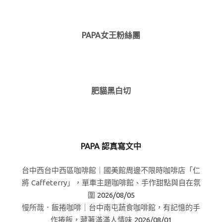
PAPA女王粉絲團
肥貓黑白切
PAPA 認真寫文中
台中西台中西區咖啡館｜國美館周邊不限時咖啡店「仁
將 Caffeterry」，單車主題咖啡館、手作甜點與自在氛
圍
2026/08/05
慢所哉．飯捲咖啡｜台中南屯蔬食咖啡館，有記憶的手
作捲飯，藏著滿滿人情味
2026/08/01