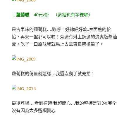
｜蘿蔔糕
40元/份 （這裡也有芋粿喔）
是古早味的蘿蔔糕….歡呼！好綿細好軟..表面煎的恰
恰，再來一盤都可以喔！旁邊有淋上調過的清爽版醬油
膏，吃了一口原味我就馬上去拿東泉辣椒醬了。
蘿蔔糕的份量就這樣…我還沒動手就先拍！
最後登場….看到這碗 我超開心…我的堅持是對的! 完全
沒有因為太多選項變心