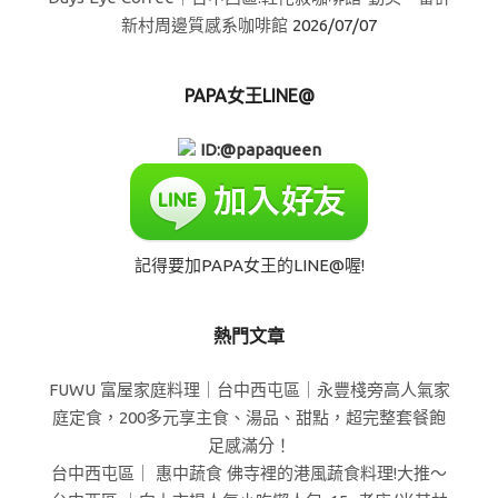
新村周邊質感系咖啡館
2026/07/07
PAPA女王LINE@
ID:@papaqueen
記得要加PAPA女王的LINE@喔!
熱門文章
FUWU 富屋家庭料理｜台中西屯區｜永豐棧旁高人氣家
庭定食，200多元享主食、湯品、甜點，超完整套餐飽
足感滿分！
台中西屯區｜ 惠中蔬食 佛寺裡的港風蔬食料理!大推～