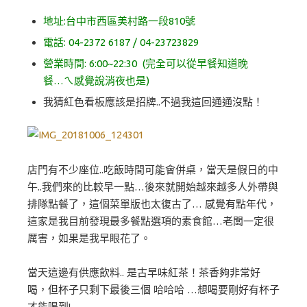
地址:台中市西區美村路一段810號
電話: 04-2372 6187 / 04-23723829
營業時間: 6:00~22:30 (完全可以從早餐知道晚
餐…ㄟ感覺說消夜也是)
我猜紅色看板應該是招牌..不過我這回通通沒點！
店門有不少座位..吃飯時間可能會併桌，當天是假日的中
午..我們來的比較早一點…後來就開始越來越多人外帶與
排隊點餐了，這個菜單版也太復古了… 感覺有點年代，
這家是我目前發現最多餐點選項的素食館…老闆一定很
厲害，如果是我早眼花了。
當天這邊有供應飲料.. 是古早味紅茶！茶香夠非常好
喝，但杯子只剩下最後三個 哈哈哈 …想喝要剛好有杯子
才能喝到!