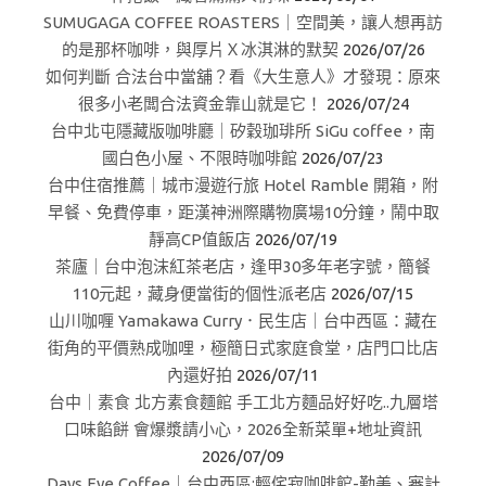
SUMUGAGA COFFEE ROASTERS｜空間美，讓人想再訪
的是那杯咖啡，與厚片Ｘ冰淇淋的默契
2026/07/26
如何判斷 合法台中當舖？看《大生意人》才發現：原來
很多小老闆合法資金靠山就是它！
2026/07/24
台中北屯隱藏版咖啡廳｜矽穀珈琲所 SiGu coffee，南
國白色小屋、不限時咖啡館
2026/07/23
台中住宿推薦｜城市漫遊行旅 Hotel Ramble 開箱，附
早餐、免費停車，距漢神洲際購物廣場10分鐘，鬧中取
靜高CP值飯店
2026/07/19
茶廬｜台中泡沫紅茶老店，逢甲30多年老字號，簡餐
110元起，藏身便當街的個性派老店
2026/07/15
山川咖喱 Yamakawa Curry．民生店｜台中西區：藏在
街角的平價熟成咖哩，極簡日式家庭食堂，店門口比店
內還好拍
2026/07/11
台中｜素食 北方素食麵館 手工北方麵品好好吃..九層塔
口味餡餅 會爆漿請小心，2026全新菜單+地址資訊
2026/07/09
Days Eye Coffee｜台中西區:輕侘寂咖啡館-勤美、審計