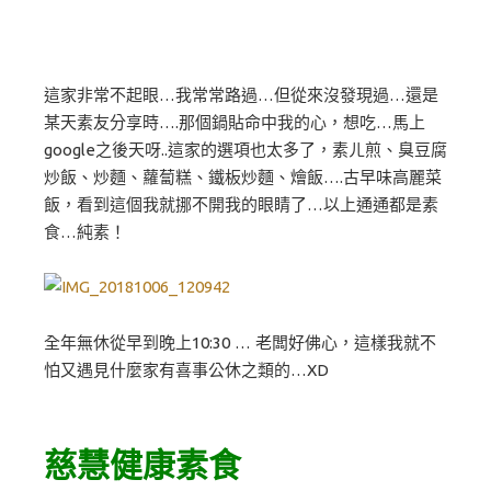
這家非常不起眼…我常常路過…但從來沒發現過…還是
某天素友分享時….那個鍋貼命中我的心，想吃…馬上
google之後天呀..這家的選項也太多了，素ㄦ煎、臭豆腐
炒飯、炒麵、蘿蔔糕、鐵板炒麵、燴飯….古早味高麗菜
飯，看到這個我就挪不開我的眼睛了…以上通通都是素
食…純素！
全年無休從早到晚上10:30 … 老闆好佛心，這樣我就不
怕又遇見什麼家有喜事公休之類的…XD
慈慧健康素食