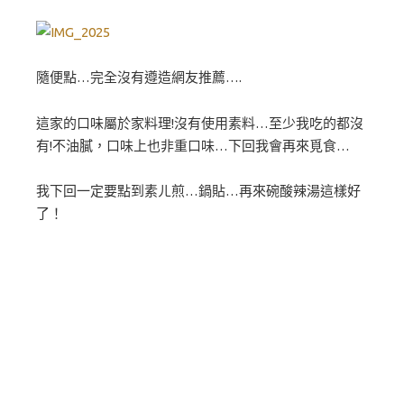
隨便點…完全沒有遵造網友推薦….
這家的口味屬於家料理!沒有使用素料…至少我吃的都沒
有!不油膩，口味上也非重口味…下回我會再來覓食…
我下回一定要點到素ㄦ煎…鍋貼…再來碗酸辣湯這樣好
了！