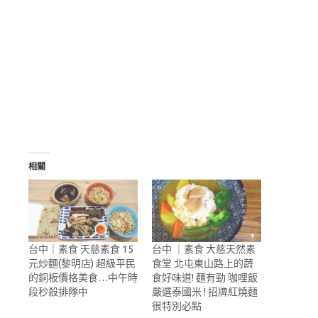
相關
台中｜素食 天慈素食 15
台中 ｜素食 大慈天然素
元炒麵(黎明店) 超級平民
食堂 北屯東山路上的蔬
的銅板價格美食…中午時
食好味道! 麵有勁 咖哩飯
段秒殺排隊中
嚴選泰國米 ! 招牌紅燒麵
很特別必點