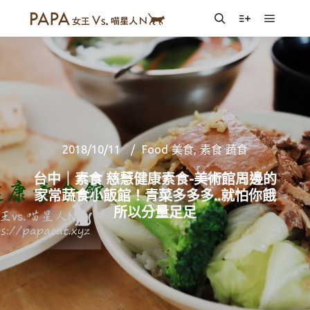
Main m
Search
More info
2018/10/11
Food 美食
,
素食 蔬食
台中｜素食 慈慧健康素食-美術館周邊的
家常蔬食小飯館！青菜多多多..就怕你餓
所以分量足足