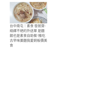
台中南屯｜素食 發居齋-
絡繹不絕的外送單 是麵
館也是素食自助餐 !推吃
古早味羹麵我愛銅板價美
食