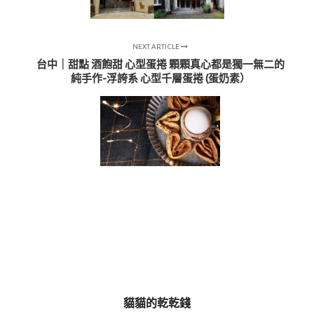
NEXT ARTICLE
台中｜甜點 酒飽甜 心型蛋捲 顆顆真心都是獨一無二的
純手作-浮誇系 心型千層蛋捲 (蛋奶素）
貓貓的乾乾錢