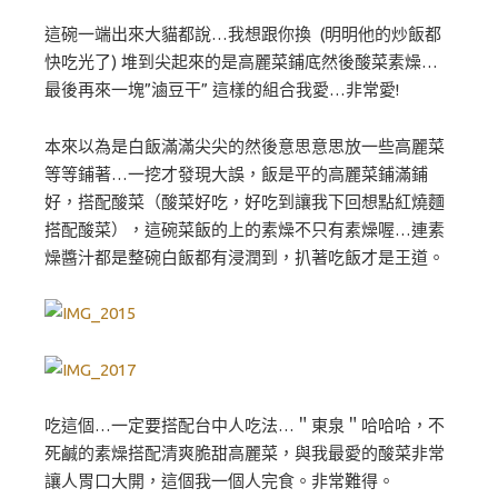
這碗一端出來大貓都說…我想跟你換 (明明他的炒飯都
快吃光了) 堆到尖起來的是高麗菜鋪底然後酸菜素燥…
最後再來一塊”滷豆干” 這樣的組合我愛…非常愛!
本來以為是白飯滿滿尖尖的然後意思意思放一些高麗菜
等等鋪著…一挖才發現大誤，飯是平的高麗菜鋪滿鋪
好，搭配酸菜（酸菜好吃，好吃到讓我下回想點紅燒麵
搭配酸菜），這碗菜飯的上的素燥不只有素燥喔…連素
燥醬汁都是整碗白飯都有浸潤到，扒著吃飯才是王道。
吃這個…一定要搭配台中人吃法…＂東泉＂哈哈哈，不
死鹹的素燥搭配清爽脆甜高麗菜，與我最愛的酸菜非常
讓人胃口大開，這個我一個人完食。非常難得。