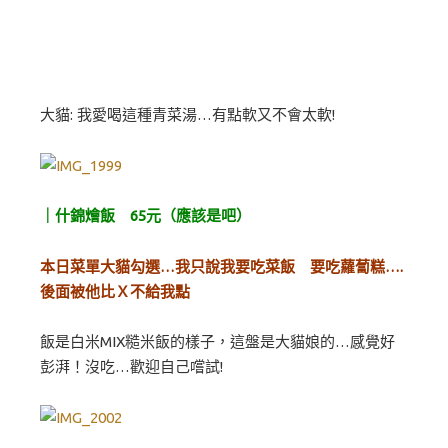
大貓: 我愛喝這種青菜湯…有點軟又不會太軟!
｜什錦燴飯 65元（應該是吧）
本日菜單大貓勾選…我只說我要吃菜飯 要吃蘿蔔糕….
後面被他比Ｘ不給我點
飯是白米MIX糙米飯的樣子，這盤是大貓娘的…感覺好
彭湃！沒吃…歡迎自己嚐試!