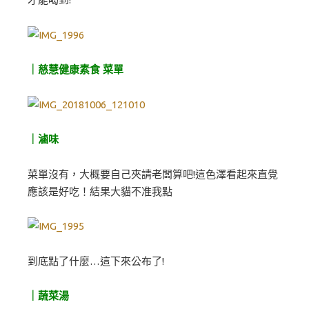
｜慈慧健康素食 菜單
｜滷味
菜單沒有，大概要自己夾請老闆算吧!這色澤看起來直覺
應該是好吃！結果大貓不准我點
到底點了什麼…這下來公布了!
｜蔬菜湯