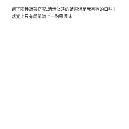
選了兩種蔬菜搭配..清清淡淡的蔬菜湯是我喜歡的口味！
感覺上只有簡單灑上一點鹽調味