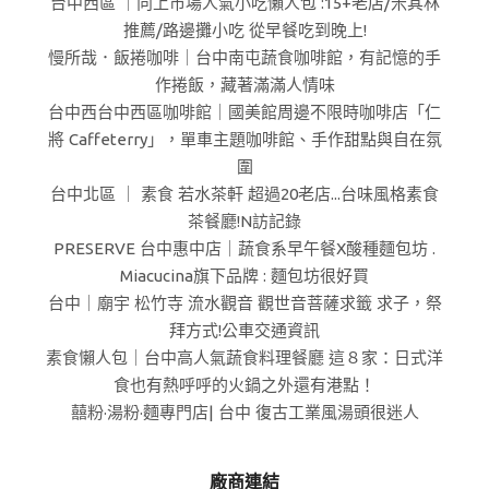
台中西區 ｜向上市場人氣小吃懶人包 :15+老店/米其林
推薦/路邊攤小吃 從早餐吃到晚上!
慢所哉．飯捲咖啡｜台中南屯蔬食咖啡館，有記憶的手
作捲飯，藏著滿滿人情味
台中西台中西區咖啡館｜國美館周邊不限時咖啡店「仁
將 Caffeterry」，單車主題咖啡館、手作甜點與自在氛
圍
台中北區 ｜ 素食 若水茶軒 超過20老店...台味風格素食
茶餐廳!N訪記錄
PRESERVE 台中惠中店｜蔬食系早午餐X酸種麵包坊 .
Miacucina旗下品牌 : 麵包坊很好買
台中｜廟宇 松竹寺 流水觀音 觀世音菩薩求籤 求子，祭
拜方式!公車交通資訊
素食懶人包｜台中高人氣蔬食料理餐廳 這８家：日式洋
食也有熱呼呼的火鍋之外還有港點！
囍粉·湯粉·麵專門店| 台中 復古工業風湯頭很迷人
廠商連結