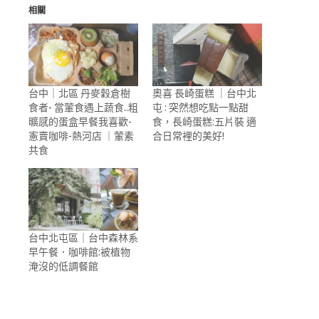
相關
台中｜北區 丹麥穀倉樹
奧喜 長崎蛋糕 ｜台中北
食者- 當葷食遇上蔬食..粗
屯 : 突然想吃點一點甜
曠感的蛋盒早餐我喜歡-
食，長崎蛋糕:五片裝 適
憲賣咖啡-熱河店 ｜葷素
合日常裡的美好!
共食
台中北屯區｜台中森林系
早午餐．咖啡館:被植物
淹沒的低調餐館