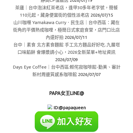
靜高CP值飯店
2026/07/19
茶廬｜台中泡沫紅茶老店，逢甲30多年老字號，簡餐
110元起，藏身便當街的個性派老店
2026/07/15
山川咖喱 Yamakawa Curry．民生店｜台中西區：藏在
街角的平價熟成咖哩，極簡日式家庭食堂，店門口比店
內還好拍
2026/07/11
台中｜素食 北方素食麵館 手工北方麵品好好吃..九層塔
口味餡餅 會爆漿請小心，2026全新菜單+地址資訊
2026/07/09
Days Eye Coffee｜台中西區:輕侘寂咖啡館-勤美、審計
新村周邊質感系咖啡館
2026/07/07
PAPA女王LINE@
ID:@papaqueen