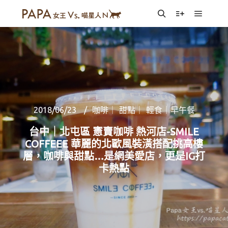
Main m
Search
More info
2018/06/23
咖啡｜ 甜點｜ 輕食｜早午餐
台中｜北屯區 憲賣咖啡 熱河店-SMILE
COFFEEE 華麗的北歐風裝潢搭配挑高樓
層，咖啡與甜點…是網美愛店，更是IG打
卡熱點