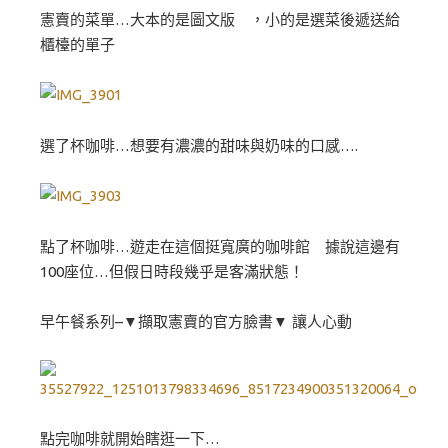
憲賣的菜單…大本的是圖文版 ，小的是選菜後遞送給
櫃檯的單子
選了杯咖啡…想要有濃濃的甜味與奶味的口感….
點了杯咖啡…遊走在這個挺寬廣的咖啡館 據說這邊有
100座位…但假日時段幾乎是客滿狀態！
早午餐系列–▼擷取憲賣的官方臉書▼ 讓人心動
點完咖啡就開始瞎逛一下…