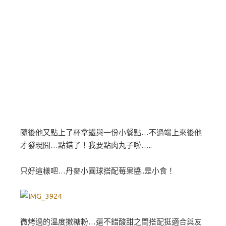
隨後他又點上了杯拿鐵與一份小餐點…不過端上來後他
才發現囧…點錯了！我要點肉丸子啦…..
只好這樣吧…丹麥小圓球搭配莓果醬..是小食！
微烤過的溫度撒糖粉…還不錯酸甜之間搭配挺適合與友