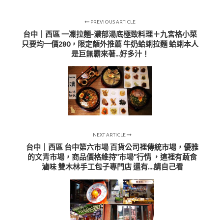
PREVIOUS ARTICLE
台中｜西區 一凜拉麵-濃郁湯底極致料理＋九宮格小菜
只要均一價280，限定額外推薦 牛奶蛤蜊拉麵 蛤蜊本人
是巨無霸來著...好多汁！
NEXT ARTICLE
台中｜西區 台中第六市場 百貨公司裡傳統市場，優雅
的文青市場，商品價格維持"市場"行情 ，這裡有蔬食
滷味 雙木林手工包子專門店 還有....請自己看