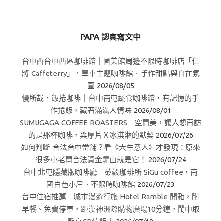
PAPA 認真寫文中
台中西台中西區咖啡館｜國美館周邊不限時咖啡店「仁
將 Caffeterry」，單車主題咖啡館、手作甜點與自在氛
圍
2026/08/05
慢所哉．飯捲咖啡｜台中南屯蔬食咖啡館，有記憶的手
作捲飯，藏著滿滿人情味
2026/08/01
SUMUGAGA COFFEE ROASTERS｜空間美，讓人想再訪
的是那杯咖啡，與厚片Ｘ冰淇淋的默契
2026/07/26
如何判斷 合法台中當舖？看《大生意人》才發現：原來
很多小老闆合法資金靠山就是它！
2026/07/24
台中北屯隱藏版咖啡廳｜矽穀珈琲所 SiGu coffee，南
國白色小屋、不限時咖啡館
2026/07/23
台中住宿推薦｜城市漫遊行旅 Hotel Ramble 開箱，附
早餐、免費停車，距漢神洲際購物廣場10分鐘，鬧中取