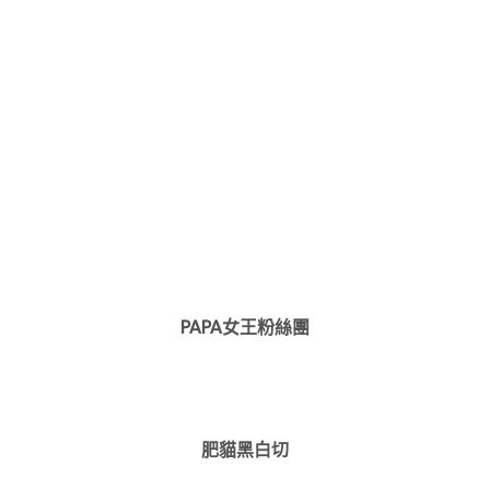
PAPA女王粉絲團
肥貓黑白切