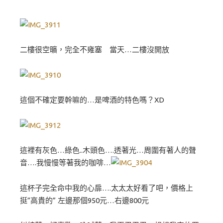
二樓很空曠，完全不雍塞 當天…二樓沒開放
這個不確定要幹嘛的…是啤酒的特色嗎？XD
這裡有灰色…綠色..木頭色….透著光…周圍有著人的聲
音….我慢慢等著我的咖啡…
這杯子完全命中我的心扉….太太太好看了吧，價格上
挺”高貴的” 左邊那個950元…右邊800元