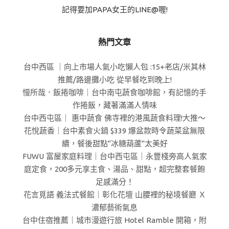
記得要加PAPA女王的LINE@喔!
熱門文章
台中西區 ｜向上市場人氣小吃懶人包 :15+老店/米其林
推薦/路邊攤小吃 從早餐吃到晚上!
慢所哉．飯捲咖啡｜台中南屯蔬食咖啡館，有記憶的手
作捲飯，藏著滿滿人情味
台中西屯區｜ 惠中蔬食 佛寺裡的港風蔬食料理!大推～
花悅蔬香｜台中素食火鍋 $339 爆盆款時令蔬菜盆無限
續，餐後甜點"冰糖葫蘆"太美好
FUWU 富屋家庭料理｜台中西屯區｜永豐棧旁高人氣家
庭定食，200多元享主食、湯品、甜點，超完整套餐飽
足感滿分！
花言覓語 義法式餐館｜彰化花壇 山腰裡的秘境餐廳 Ｘ
濃郁藝術氣息
台中住宿推薦｜城市漫遊行旅 Hotel Ramble 開箱，附