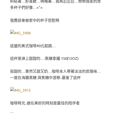
糾結著…好喜歡…吶喊著…我再忍忍忍…想想我家的眾
多杯子們好像…=”=
我應該會被家中的杯子怨懟啊
這邊的美式咖啡90元起跳…
這杯是淋上甜甜的….焦糖拿鐵 150(12OZ)
挺甜的…果然又甜又奶…咖啡本人帶著淡淡的炭燒味…
一度在海鹽黑糖 與焦糖中游移..最後了這杯
咖啡時光..總在美好的時刻是最佳的陪伴者