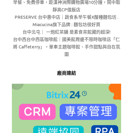
早餐、免費停車，距漢神洲際購物廣場10分鐘，鬧中取
靜高CP值飯店
PRESERVE 台中惠中店｜蔬食系早午餐X酸種麵包坊 .
Miacucina旗下品牌 : 麵包坊很好買
台中北屯｜ 一炮紅茶舖 是素食茶館藏的超深!
台中西台中西區咖啡館｜國美館周邊不限時咖啡店「仁
將 Caffeterry」，單車主題咖啡館、手作甜點與自在氛
圍
廠商連結