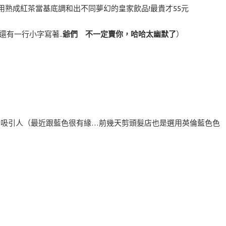
用熟成紅茶當基底調和出不同夢幻的皇家飲品!最貴才55元
還有一行小字寫著..
爺們 不一定賣你，哈哈太幽默了
）
非常吸引人（最近跟藍色很有緣…前幾天剪頭髮店也是選用英倫藍色色