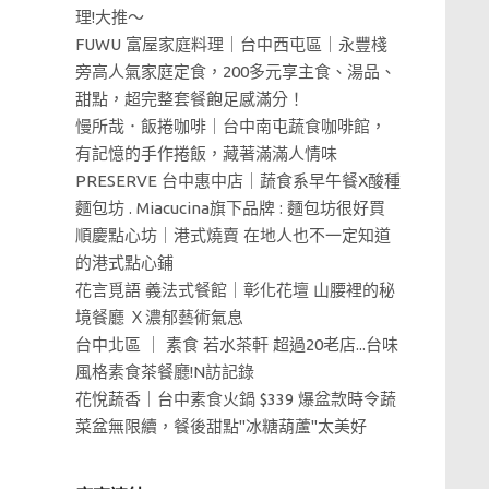
理!大推～
FUWU 富屋家庭料理｜台中西屯區｜永豐棧
旁高人氣家庭定食，200多元享主食、湯品、
甜點，超完整套餐飽足感滿分！
慢所哉．飯捲咖啡｜台中南屯蔬食咖啡館，
有記憶的手作捲飯，藏著滿滿人情味
PRESERVE 台中惠中店｜蔬食系早午餐X酸種
麵包坊 . Miacucina旗下品牌 : 麵包坊很好買
順慶點心坊｜港式燒賣 在地人也不一定知道
的港式點心鋪
花言覓語 義法式餐館｜彰化花壇 山腰裡的秘
境餐廳 Ｘ濃郁藝術氣息
台中北區 ｜ 素食 若水茶軒 超過20老店...台味
風格素食茶餐廳!N訪記錄
花悅蔬香｜台中素食火鍋 $339 爆盆款時令蔬
菜盆無限續，餐後甜點"冰糖葫蘆"太美好