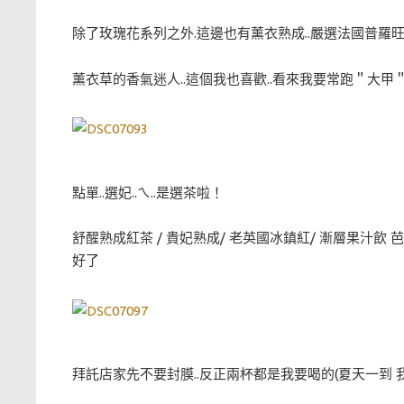
除了玫瑰花系列之外.這邊也有薰衣熟成..嚴選法國普
薰衣草的香氣迷人..這個我也喜歡..看來我要常跑＂大
點單..選妃..ㄟ..是選茶啦！
舒醒熟成紅茶 / 貴妃熟成/ 老英國冰鎮紅/ 漸層果汁飲 芭
好了
拜託店家先不要封膜..反正兩杯都是我要喝的(夏天一到 