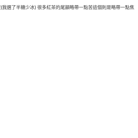
(我選了半糖少冰) 很多紅茶的尾韻略帶一點苦這個則是略帶一點焦