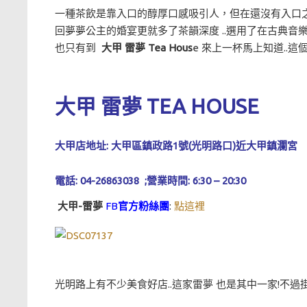
一種茶飲是靠入口的醇厚口感吸引人，但在還沒有入口之
回夢夢公主的婚宴更就多了茶韻深度 ..選用了在古典音樂
也只有到
大甲 雷夢 Tea Hous
e 來上一杯馬上知道..
大甲 雷夢 TEA HOUSE
大甲店地址: 大甲區鎮政路1號(光明路口)近大甲鎮瀾宮
電話: 04-26863038 ;營業時間: 6:30 – 20:30
大甲-雷夢
FB
官方粉絲團
:
點這裡
光明路上有不少美食好店..這家雷夢 也是其中一家!不