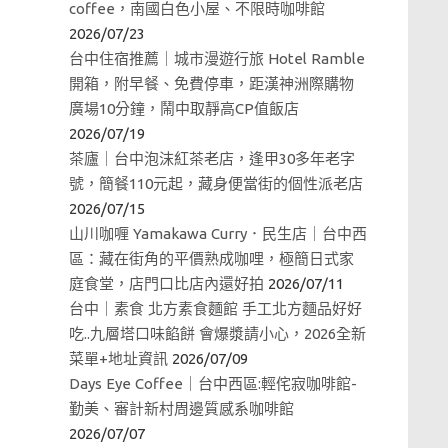
coffee，南國白色小屋、不限時咖啡館
2026/07/23
台中住宿推薦｜城市漫遊行旅 Hotel Ramble
開箱，附早餐、免費停車，距漢神洲際購物
廣場10分鐘，鬧中取靜高CP值飯店
2026/07/19
茶廬｜台中泡沫紅茶老店，逢甲30多年老字
號，簡餐110元起，藏身便當街的個性派老店
2026/07/15
山川咖喱 Yamakawa Curry．民生店｜台中西
區：藏在街角的平價熟成咖哩，極簡日式家
庭食堂，店門口比店內還好拍
2026/07/11
台中｜素食 北方素食麵館 手工北方麵品好好
吃..九層塔口味餡餅 會爆漿請小心，2026全新
菜單+地址資訊
2026/07/09
Days Eye Coffee｜台中西區:輕侘寂咖啡館-
勤美、審計新村周邊質感系咖啡館
2026/07/07