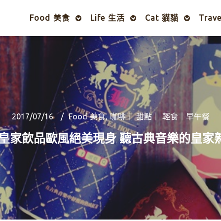
Food 美食
Life 生活
Cat 貓貓
Trav
2017/07/16
Food 美食
,
咖啡｜ 甜點｜ 輕食｜早午餐
USE-皇家飲品歐風絕美現身 聽古典音樂的