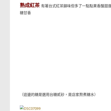
熟成紅茶
有著台式紅茶韻味但多了一點點果香酸甜度
糖甘香
（這邊的糖是選用台糖貳砂，是店家熬煮糖水）