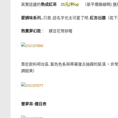
其實這邊的
熟成紅茶
25元/杯up
（是平價路線啊) 選
愛調味系列..
.只是..這名字也太可愛了吧..
紅杏出牆
（底下
熱賣夢幻款
： 蝶豆花等妳喔
靠近飲料吧台區..藍色色系與帶著復古抽屜的裝潢.。
調超美）
雷夢茶-價目表