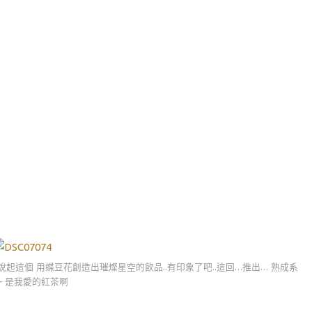
 那說起這個 用蝶豆花創造出璀燦星空的飲品..有印象了吧..這回…推出… 熟成系
– 是我愛的紅茶啊