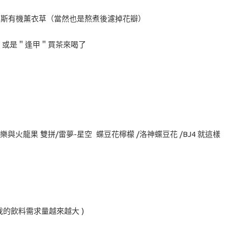
羅旺斯有機薰衣草（當然也是熬煮後濾掉花瓣）
甲＂或是＂逢甲＂買茶來喝了
樂與火龍果 雙拼/雷夢-星空 蝶豆花檸檬 /洛神蝶豆花 /BJ4 就這樣
我的飲料需求量越來越大 )