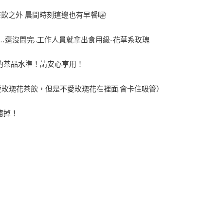
茶飲之外 晨間時刻這邊也有早餐喔!
還沒問完..工作人員就拿出食用級-花草系玫瑰
的茶品水準！請安心享用！
愛玫瑰花茶飲，但是不愛玫瑰花在裡面.會卡住吸管）
濾掉！