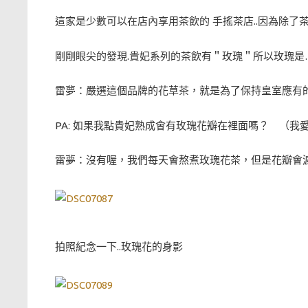
這家是少數可以在店內享用茶飲的 手搖茶店..因為除了
剛剛眼尖的發現.貴妃系列的茶飲有＂玫瑰＂所以玫瑰是…
雷夢：嚴選這個品牌的花草茶，就是為了保持皇室應有
PA: 如果我點貴妃熟成會有玫瑰花瓣在裡面嗎？ （我
雷夢：沒有喔，我們每天會熬煮玫瑰花茶，但是花瓣會
拍照紀念一下..玫瑰花的身影