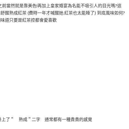
前當然就是靠美色!再加上皇家婚宴為名能不吸引人的目光嗎?這
舒醒熟成紅茶 (費時一年才喊醒她.紅茶也太能睡了) 到底風味如何?
這個味道只要是紅茶控都會愛喜歡
過掛上了＂ 熟成＂二字 通常都有一種貴貴的感覺