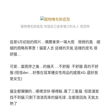
寵物嚕毛新造型 有個自己會拿嚕刀的主人 很恐怖
這是5月初拍的照片…偶爾會來一場大雨 微微的風 細
細的雨略有寒意！貓星人言 這樣的天氣 這樣的皮毛 很
舒服…
可是…當雨停之後…的幾天 …不舒服 不舒服 真的不舒
服 (怪怪der….好像在寫某種女性用品的感覺XD..還好我
是女生)
貓全都懶懶的…哪裡涼快 哪裡躲..養了三隻貓 但是滿室
找不到貓.只剩下滾滾而來的貓毛球 ..全都是因為 天氣太
熱了