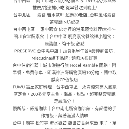
台中西區 ｜向上市場人氣小吃懶人包 :15+老店/米其林
推薦/路邊攤小吃 從早餐吃到晚上!
台中北區 ｜ 素食 若水茶軒 超過20老店...台味風格素食
茶餐廳!N訪記錄
台中西屯區｜ 惠中蔬食 佛寺裡的港風蔬食料理!大推～
鴨川食堂蔬素食 ｜台中中區 明亮素食餐館裡小麵食：
麻醬麵、筍干飯 必點
PRESERVE 台中惠中店｜蔬食系早午餐X酸種麵包坊 .
Miacucina旗下品牌 : 麵包坊很好買
台中住宿推薦｜城市漫遊行旅 Hotel Ramble 開箱，附
早餐、免費停車，距漢神洲際購物廣場10分鐘，鬧中取
靜高CP值飯店
FUWU 富屋家庭料理｜台中西屯區｜永豐棧旁高人氣家
庭定食，200多元享主食、湯品、甜點，超完整套餐飽
足感滿分！
慢所哉．飯捲咖啡｜台中南屯蔬食咖啡館，有記憶的手
作捲飯，藏著滿滿人情味
台中｜廟宇 松竹寺 流水觀音 觀世音菩薩求籤 求子，祭