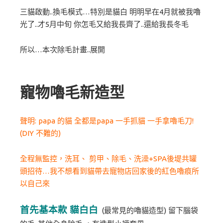
三貓啟動..換毛模式…特別是貓白 明明早在4月就被我嚕
光了..才5月中旬 你怎毛又給我長齊了..還給我長冬毛
所以…本次除毛計畫..展開
寵物嚕毛新造型
聲明: papa 的貓 全都是papa 一手抓貓 一手拿嚕毛刀!
(DIY 不難的)
全程無監控，洗耳、 剪甲、除毛、洗澡+SPA後堤共罐
頭招待…我不想看到貓帶去寵物店回家後的紅色嚕痕所
以自己來
首先基本款 貓白白
(最常見的嚕貓造型) 留下腦袋