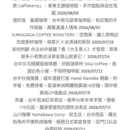
將 Caffeterry」，單車主題咖啡館、手作甜點與自在氛
圍
2026/08/05
慢所哉．飯捲咖啡｜台中南屯蔬食咖啡館，有記憶的手
作捲飯，藏著滿滿人情味
2026/08/01
SUMUGAGA COFFEE ROASTERS｜空間美，讓人想再訪
的是那杯咖啡，與厚片Ｘ冰淇淋的默契
2026/07/26
如何判斷 合法台中當舖？看《大生意人》才發現：原來
很多小老闆合法資金靠山就是它！
2026/07/24
台中北屯隱藏版咖啡廳｜矽穀珈琲所 SiGu coffee，南
國白色小屋、不限時咖啡館
2026/07/23
台中住宿推薦｜城市漫遊行旅 Hotel Ramble 開箱，附
早餐、免費停車，距漢神洲際購物廣場10分鐘，鬧中取
靜高CP值飯店
2026/07/19
茶廬｜台中泡沫紅茶老店，逢甲30多年老字號，簡餐
110元起，藏身便當街的個性派老店
2026/07/15
山川咖喱 Yamakawa Curry．民生店｜台中西區：藏在
街角的平價熟成咖哩，極簡日式家庭食堂，店門口比店
內還好拍
2026/07/11