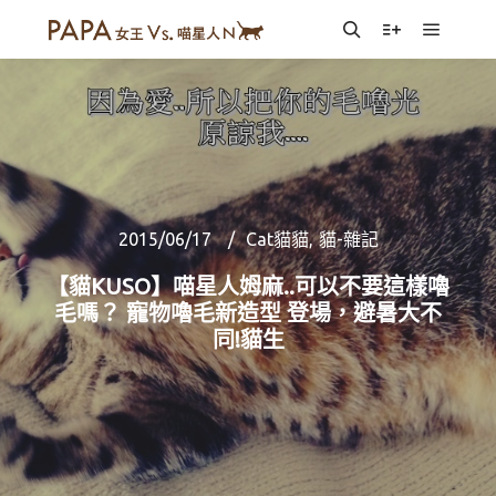
Main m
Search
More info
2015/06/17
Cat貓貓
,
貓-雜記
【貓KUSO】喵星人姆麻..可以不要這樣嚕
毛嗎？ 寵物嚕毛新造型 登場，避暑大不
同!貓生