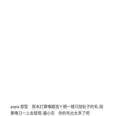
papa 發誓 原本打算嚕跟泡ㄚ頭一樣只除肚子的毛..結
果嚕刀一上去發現..貓小吉 你的毛也太多了吧