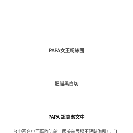
PAPA女王粉絲團
肥貓黑白切
PAPA 認真寫文中
台中西台中西區咖啡館｜國美館周邊不限時咖啡店「仁