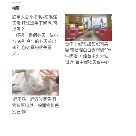
相關
貓星人夏季換毛~貓毛滿
天飛!拜託請手下留毛..可
以嗎？
經過一整個冬天... 貓小
泡 9歲 !今年的冬天養出
台中｜寵物 甜甜寵物美
來的毛皮 真的很美麗
容 帶著貓白白去體驗SPA
又…
牛奶浴 ，離台中火車站
很近..台中寵物美容中心
貓用品｜貓奴敗家集 寵
物按摩梳與一般寵物梳差
別在哪?