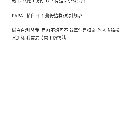
的毛..其他全身除毛 ，有造型小襪套風
PAPA : 貓白白 不覺得這樣很涼快嗎?
貓白白:別問我 目前不想回答 就算你是姆麻..對人家這樣
又那樣 我需要時間平復情緒