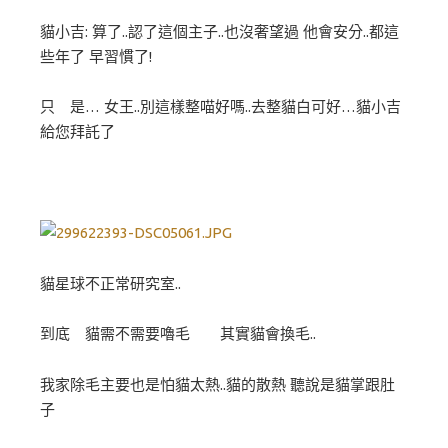
貓小吉: 算了..認了這個主子..也沒奢望過 他會安分..都這
些年了 早習慣了!
只 是… 女王..別這樣整喵好嗎..去整貓白可好…貓小吉
給您拜託了
貓星球不正常研究室..
到底 貓需不需要嚕毛 其實貓會換毛..
我家除毛主要也是怕貓太熱..貓的散熱 聽說是貓掌跟肚
子