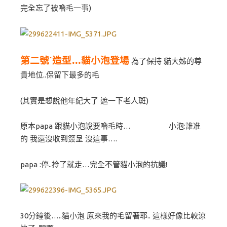
完全忘了被嚕毛一事)
第二號ˊ造型…貓小泡登場
為了保持 貓大姊的尊
貴地位..保留下最多的毛
(其實是想說他年紀大了 遮一下老人斑)
原本papa 跟貓小泡說要嚕毛時… 小泡:誰准
的 我還沒收到簽呈 沒這事….
papa :停..拎了就走…完全不管貓小泡的抗議!
30分鐘後…..貓小泡 原來我的毛留著耶.. 這樣好像比較涼