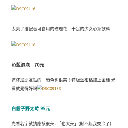
太美了搭配著可食用的玫瑰花…十足的少女心系飲料
沁藍泡泡 70元
這杯是朋友點的 顏色也很美！特級藍柑橘加上金桔 光
看就覺得好喝
白鬍子野太莓 95元
光看名字就猜應該很美.. 「也太美」(對不起我耍冷了)