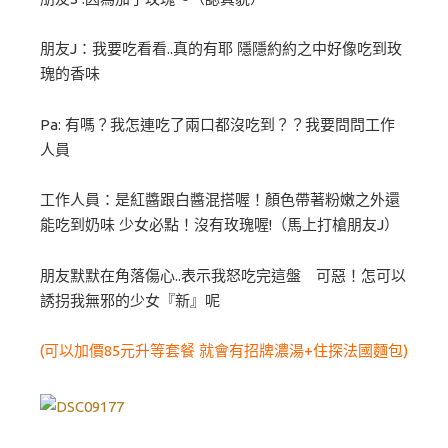
朋友J：我要吃看看..真的有耶 隱隱約約之中好像吃到玫
瑰的香味
Pa: 有嗎？我怎連吃了兩口都沒吃到？？我要問問工作
人員
工作人員：是紅醬跟白醬混搭喔！顏色帶著粉嫩之外還
能吃到奶味 少女必點！沒有玫瑰喔!（馬上打槍朋友J）
朋友默默在角落傷心..表示我怒吃完這盤 可惡！怎可以
誘拐我無邪的少女『新』呢
(可以加價85元升等套餐 就會有招牌濃湯+住探法國麵包)