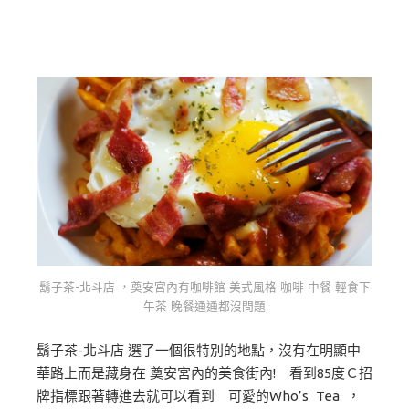
鬍子茶-北斗店 ，奠安宮內有咖啡館 美式風格 咖啡 中餐 輕食下
午茶 晚餐通通都沒問題
鬍子茶-北斗店 選了一個很特別的地點，沒有在明顯中
華路上而是藏身在 奠安宮內的美食街內! 看到85度Ｃ招
牌指標跟著轉進去就可以看到 可愛的Who’s Tea ，