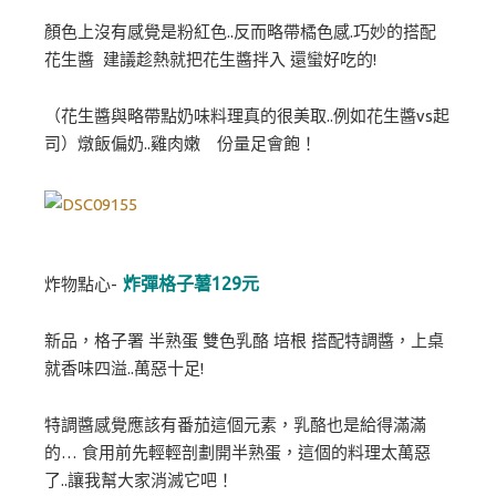
顏色上沒有感覺是粉紅色..反而略帶橘色感.巧妙的搭配
花生醬 建議趁熱就把花生醬拌入 還蠻好吃的!
（花生醬與略帶點奶味料理真的很美取..例如花生醬vs起
司）燉飯偏奶..雞肉嫩 份量足會飽！
炸彈格子薯129元
炸物點心-
新品，格子署 半熟蛋 雙色乳酪 培根 搭配特調醬，上桌
就香味四溢..萬惡十足!
特調醬感覺應該有番茄這個元素，乳酪也是給得滿滿
的… 食用前先輕輕剖劃開半熟蛋，這個的料理太萬惡
了..讓我幫大家消滅它吧！