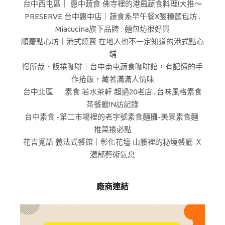
台中西屯區｜ 惠中蔬食 佛寺裡的港風蔬食料理!大推～
PRESERVE 台中惠中店｜蔬食系早午餐X酸種麵包坊 .
Miacucina旗下品牌 : 麵包坊很好買
順慶點心坊｜港式燒賣 在地人也不一定知道的港式點心
鋪
慢所哉．飯捲咖啡｜台中南屯蔬食咖啡館，有記憶的手
作捲飯，藏著滿滿人情味
台中北區 ｜ 素食 若水茶軒 超過20老店...台味風格素食
茶餐廳!N訪記錄
台中素食 -第二市場裡的老字號素食麵攤-美景素食麵
推菜捲必點
花言覓語 義法式餐館｜彰化花壇 山腰裡的秘境餐廳 Ｘ
濃郁藝術氣息
廠商連結