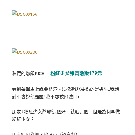
粉紅少女雞肉燉飯179元
私藏的燉飯RICE –
看到菜單馬上說要點這個(竟然喊說要點的是男生..我絕
對不會說他是誰! 我不想被他滅口)
朋友J:粉紅少女醬耶!這個好 就點這個 但是為何叫做
粉紅少女？
朋友S :因為加了玫瑰～（認真貌）