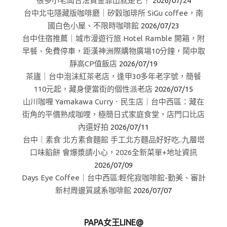
很多小老闆合法資金靠山就是它！
2026/07/24
台中北屯隱藏版咖啡廳｜矽穀珈琲所 SiGu coffee，南
國白色小屋、不限時咖啡館
2026/07/23
台中住宿推薦｜城市漫遊行旅 Hotel Ramble 開箱，附
早餐、免費停車，距漢神洲際購物廣場10分鐘，鬧中取
靜高CP值飯店
2026/07/19
茶廬｜台中泡沫紅茶老店，逢甲30多年老字號，簡餐
110元起，藏身便當街的個性派老店
2026/07/15
山川咖喱 Yamakawa Curry．民生店｜台中西區：藏在
街角的平價熟成咖哩，極簡日式家庭食堂，店門口比店
內還好拍
2026/07/11
台中｜素食 北方素食麵館 手工北方麵品好好吃..九層塔
口味餡餅 會爆漿請小心，2026全新菜單+地址資訊
2026/07/09
Days Eye Coffee｜台中西區:輕侘寂咖啡館-勤美、審計
新村周邊質感系咖啡館
2026/07/07
PAPA女王LINE@