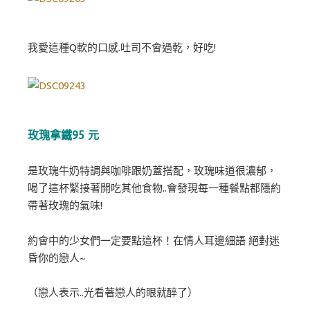
我愛這種Q軟的口感.吐司不會過乾，好吃!
玫瑰拿鐵95 元
是玫瑰牛奶特調與咖啡跟奶蓋搭配，玫瑰味道很濃郁，
喝了這杯緊接著開吃其他食物..會發現每一種餐點都隱約
帶著玫瑰的氣味!
約會中的少女們一定要點這杯！在情人耳邊細語 絕對迷
昏你的戀人~
（戀人表示..光看著戀人的眼就醉了）