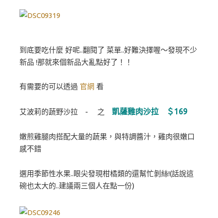
到底要吃什麼 好呢..翻閱了 菜單..好難決擇喔～發現不少
新品 !那就來個新品大亂點好了！！
有需要的可以透過
官網
看
凱薩雞肉沙拉 ＄169
艾波莉的蔬野沙拉 - 之
嫩煎雞腿肉搭配大量的蔬果，與特調醬汁，雞肉很嫩口
感不錯
選用季節性水果..眼尖發現柑橘類的還幫忙剝絲!(話說這
碗也太大的..建議兩三個人在點一份)