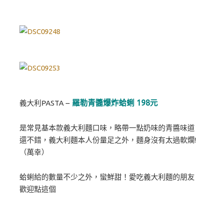
羅勒青醬爆炸蛤蜊 198元
義大利PASTA –
是常見基本款義大利麵口味，略帶一點奶味的青醬味道
還不錯，義大利麵本人份量足之外，麵身沒有太過軟爛!
（萬幸）
蛤蜊給的數量不少之外，蠻鮮甜！愛吃義大利麵的朋友
歡迎點這個