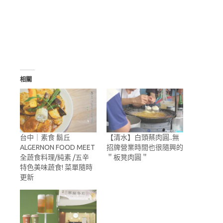
相關
台中｜素食 鬍丘
【清水】白頭蔡肉圓..無
ALGERNON FOOD MEET
招牌營業時間也很隨興的
全蔬食料理/純素 /五辛
＂板凳肉圓＂
特色美味蔬食! 菜單隨時
更新