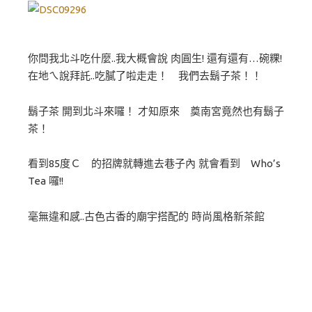
你問我北斗吃什麼..我大概會說 肉圓生! 還有還有…碗粿!
在地ㄟ說拜託..吃膩了啦走走！ 我們去鬍子茶！！
鬍子茶 開到北斗來囉！ 才知原來 奠南宮竟然也有鬍子
茶！
看到85度Ｃ 的招牌就轉進去巷子內 就會看到 Who’s
Tea 囉!!
毫無違和感..古色古香的廟宇搭配的 時尚風格新茶館