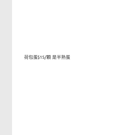
荷包蛋$15/顆 是半熟蛋