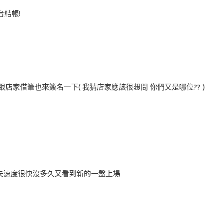
台結帳!
家借筆也來簽名一下( 我猜店家應該很想問 你們又是哪位?? )
失速度很快沒多久又看到新的一盤上場