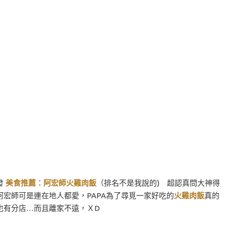
發
美食推薦：阿宏師火雞肉飯
（排名不是我說的) 超認真問大神得
宏師可是連在地人都愛，PAPA為了尋覓一家好吃的
火雞肉飯
真的
也有分店…而且離家不遠，ＸD