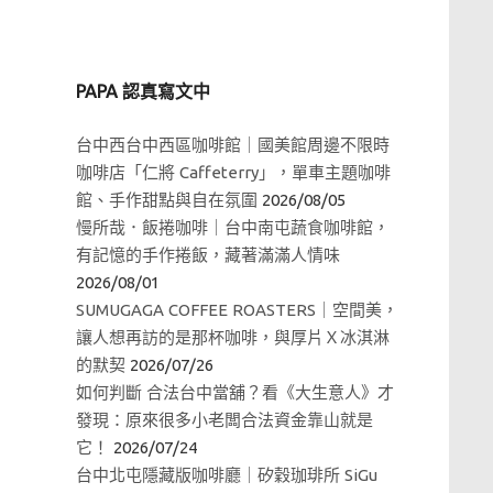
PAPA 認真寫文中
台中西台中西區咖啡館｜國美館周邊不限時
咖啡店「仁將 Caffeterry」，單車主題咖啡
館、手作甜點與自在氛圍
2026/08/05
慢所哉．飯捲咖啡｜台中南屯蔬食咖啡館，
有記憶的手作捲飯，藏著滿滿人情味
2026/08/01
SUMUGAGA COFFEE ROASTERS｜空間美，
讓人想再訪的是那杯咖啡，與厚片Ｘ冰淇淋
的默契
2026/07/26
如何判斷 合法台中當舖？看《大生意人》才
發現：原來很多小老闆合法資金靠山就是
它！
2026/07/24
台中北屯隱藏版咖啡廳｜矽穀珈琲所 SiGu