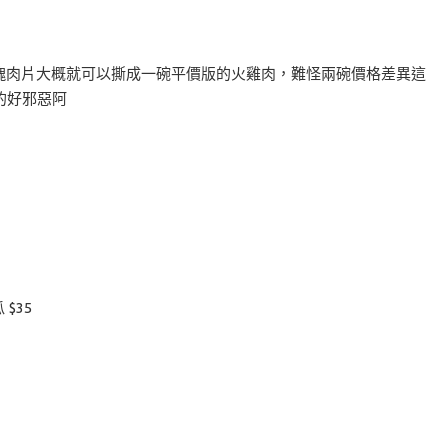
發現一塊肉片大概就可以撕成一碗平價版的火雞肉，難怪兩碗價格差異這
的好邪惡阿
 $35