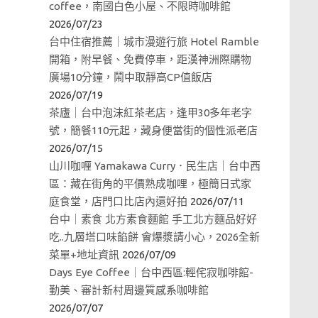
coffee，南國白色小屋、不限時咖啡館
2026/07/23
台中住宿推薦｜城市漫遊行旅 Hotel Ramble
開箱，附早餐、免費停車，距漢神洲際購物
廣場10分鐘，鬧中取靜高CP值飯店
2026/07/19
茶廬｜台中泡沫紅茶老店，逢甲30多年老字
號，簡餐110元起，藏身便當街的個性派老店
2026/07/15
山川咖喱 Yamakawa Curry．民生店｜台中西
區：藏在街角的平價熟成咖哩，極簡日式家
庭食堂，店門口比店內還好拍
2026/07/11
台中｜素食 北方素食麵館 手工北方麵品好好
吃..九層塔口味餡餅 會爆漿請小心，2026全新
菜單+地址資訊
2026/07/09
Days Eye Coffee｜台中西區:輕侘寂咖啡館-
勤美、審計新村周邊質感系咖啡館
2026/07/07