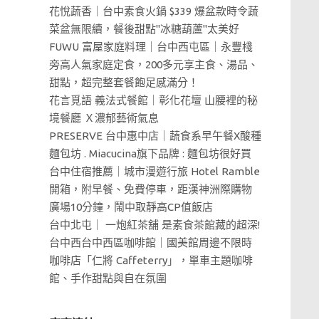
花悅蔬香｜台中素食火鍋 $339 爆盆款時令蔬
菜盆無限續，餐後甜點"冰糖葫蘆"太美好
FUWU 富屋家庭料理｜台中西屯區｜永豐棧
旁高人氣家庭定食，200多元享主食、湯品、
甜點，超完整套餐飽足感滿分！
花言覓語 義法式餐館｜彰化花壇 山腰裡的秘
境餐廳 Ｘ濃郁藝術氣息
PRESERVE 台中惠中店｜蔬食系早午餐X酸種
麵包坊 . Miacucina旗下品牌 : 麵包坊很好買
台中住宿推薦｜城市漫遊行旅 Hotel Ramble
開箱，附早餐、免費停車，距漢神洲際購物
廣場10分鐘，鬧中取靜高CP值飯店
台中北屯｜ 一炮紅茶舖 是素食茶館藏的超深!
台中西台中西區咖啡館｜國美館周邊不限時
咖啡店「仁將 Caffeterry」，單車主題咖啡
館、手作甜點與自在氛圍