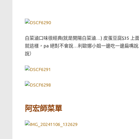
白菜滷口味很經典(就是開陽白菜滷…) 皮蛋豆腐$35
就這樣，pa 絕對不會說…利歐娜小姐一邊吃一邊扁嘴說
說）
阿宏師菜單