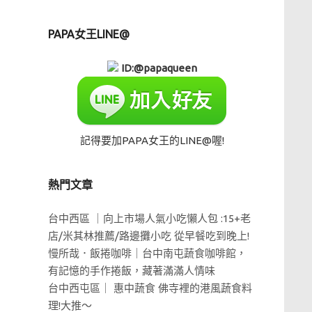
PAPA女王LINE@
ID:@papaqueen
記得要加PAPA女王的LINE@喔!
熱門文章
台中西區 ｜向上市場人氣小吃懶人包 :15+老
店/米其林推薦/路邊攤小吃 從早餐吃到晚上!
慢所哉．飯捲咖啡｜台中南屯蔬食咖啡館，
有記憶的手作捲飯，藏著滿滿人情味
台中西屯區｜ 惠中蔬食 佛寺裡的港風蔬食料
理!大推～