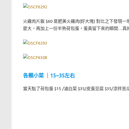
火雞肉片飯 $60 是肥美火雞肉(好大塊) 對比之下
麼大，再加上一份半熟荷包蛋，蛋黃留下來的瞬間…真
各類小菜 ｜15~35左右
當天點了荷包蛋 $15 /滷白菜 $35/皮蛋豆腐 $35/涼拌苦瓜