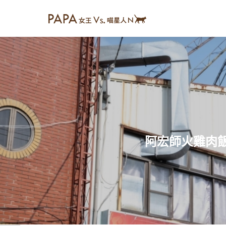
阿宏師火雞肉飯