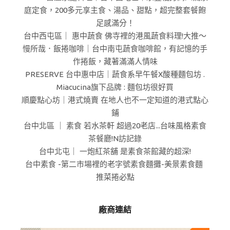
庭定食，200多元享主食、湯品、甜點，超完整套餐飽
足感滿分！
台中西屯區｜ 惠中蔬食 佛寺裡的港風蔬食料理!大推～
慢所哉．飯捲咖啡｜台中南屯蔬食咖啡館，有記憶的手
作捲飯，藏著滿滿人情味
PRESERVE 台中惠中店｜蔬食系早午餐X酸種麵包坊 .
Miacucina旗下品牌 : 麵包坊很好買
順慶點心坊｜港式燒賣 在地人也不一定知道的港式點心
鋪
台中北區 ｜ 素食 若水茶軒 超過20老店...台味風格素食
茶餐廳!N訪記錄
台中北屯｜ 一炮紅茶舖 是素食茶館藏的超深!
台中素食 -第二市場裡的老字號素食麵攤-美景素食麵
推菜捲必點
廠商連結