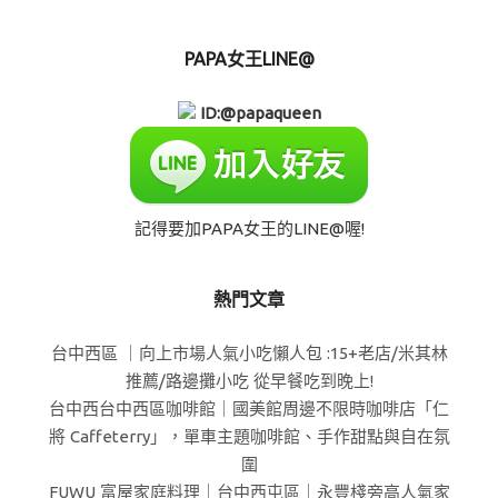
PAPA女王LINE@
ID:@papaqueen
記得要加PAPA女王的LINE@喔!
熱門文章
台中西區 ｜向上市場人氣小吃懶人包 :15+老店/米其林
推薦/路邊攤小吃 從早餐吃到晚上!
台中西台中西區咖啡館｜國美館周邊不限時咖啡店「仁
將 Caffeterry」，單車主題咖啡館、手作甜點與自在氛
圍
FUWU 富屋家庭料理｜台中西屯區｜永豐棧旁高人氣家