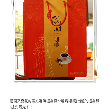
體面又喜氣的國姓咖啡禮盒袋～燒唷~剛剛出爐的禮盒袋
!!搶先曝光！！