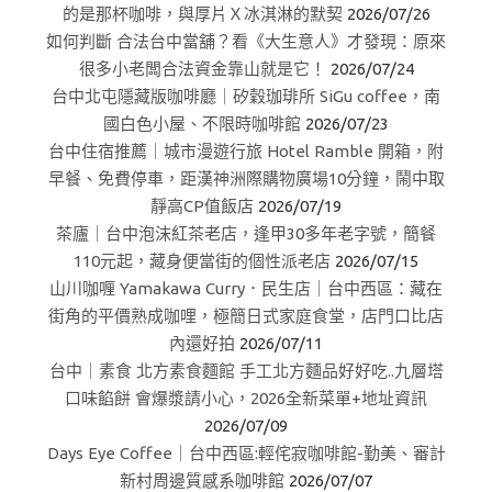
的是那杯咖啡，與厚片Ｘ冰淇淋的默契
2026/07/26
如何判斷 合法台中當舖？看《大生意人》才發現：原來
很多小老闆合法資金靠山就是它！
2026/07/24
台中北屯隱藏版咖啡廳｜矽穀珈琲所 SiGu coffee，南
國白色小屋、不限時咖啡館
2026/07/23
台中住宿推薦｜城市漫遊行旅 Hotel Ramble 開箱，附
早餐、免費停車，距漢神洲際購物廣場10分鐘，鬧中取
靜高CP值飯店
2026/07/19
茶廬｜台中泡沫紅茶老店，逢甲30多年老字號，簡餐
110元起，藏身便當街的個性派老店
2026/07/15
山川咖喱 Yamakawa Curry．民生店｜台中西區：藏在
街角的平價熟成咖哩，極簡日式家庭食堂，店門口比店
內還好拍
2026/07/11
台中｜素食 北方素食麵館 手工北方麵品好好吃..九層塔
口味餡餅 會爆漿請小心，2026全新菜單+地址資訊
2026/07/09
Days Eye Coffee｜台中西區:輕侘寂咖啡館-勤美、審計
新村周邊質感系咖啡館
2026/07/07