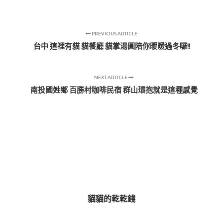
PREVIOUS ARTICLE
台中 這裡有貓 貓餐廳 貓掌湯圓陪你暖暖過冬囉!!
NEXT ARTICLE
南投國姓鄉 百勝村咖啡民宿 群山環抱就是這種感覺
貓貓的乾乾錢