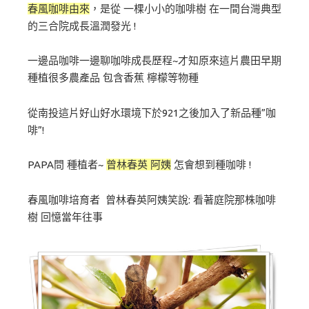
春風咖啡由來
，是從 一棵小小的咖啡樹 在一間台灣典型
的三合院成長溫潤發光 !
一邊品咖啡一邊聊咖啡成長歷程~才知原來這片農田早期
種植很多農產品 包含香蕉 檸檬等物種
從南投這片好山好水環境下於921之後加入了新品種”咖
啡”!
PAPA問 種植者~
曾林春英 阿姨
怎會想到種咖啡 !
春風咖啡培育者 曾林春英阿姨笑說: 看著庭院那株咖啡
樹 回憶當年往事