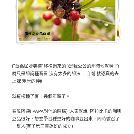
(“蕙孫咖啡老欉”移植過來的 )是我公公的那時候就種了!
就只是想說種看看 沒有太多的想法 ，自嘲 就認真的去
上課 笨笨的種!!
就這樣種了有十幾個年頭了。
春風阿姨( PAPA對他的暱稱) :人家就說 阿拉比卡的咖啡
豆品很好，想要學習種更好的咖啡豆出來，同時號召了
一群人(有了第三產銷班的成立)