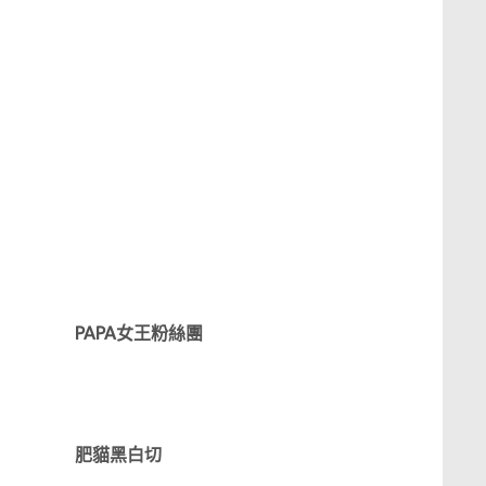
PAPA女王粉絲團
肥貓黑白切