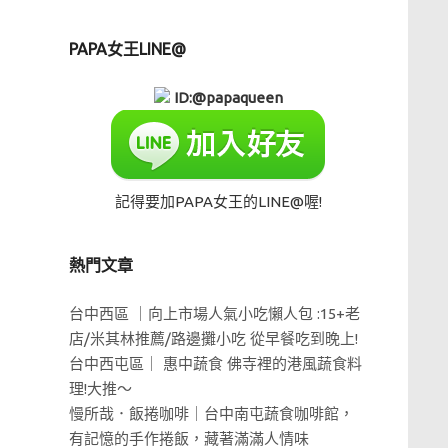
PAPA女王LINE@
ID:@papaqueen
記得要加PAPA女王的LINE@喔!
熱門文章
台中西區 ｜向上市場人氣小吃懶人包 :15+老
店/米其林推薦/路邊攤小吃 從早餐吃到晚上!
台中西屯區｜ 惠中蔬食 佛寺裡的港風蔬食料
理!大推～
慢所哉．飯捲咖啡｜台中南屯蔬食咖啡館，
有記憶的手作捲飯，藏著滿滿人情味