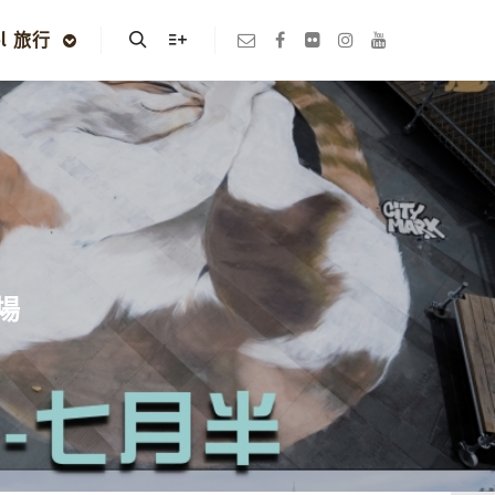
el 旅行
Search
More info
場