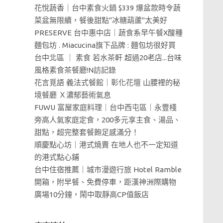
花悅蔬香｜台中素食火鍋 $339 爆盆款時令蔬
菜盆無限續，餐後甜點"冰糖葫蘆"太美好
PRESERVE 台中惠中店｜蔬食系早午餐X酸種
麵包坊 . Miacucina旗下品牌 : 麵包坊很好買
台中北區 ｜ 素食 若水茶軒 超過20老店...台味
風格素食茶餐廳!N訪記錄
花言覓語 義法式餐館｜彰化花壇 山腰裡的秘
境餐廳 Ｘ濃郁藝術氣息
FUWU 富屋家庭料理｜台中西屯區｜永豐棧
旁高人氣家庭定食，200多元享主食、湯品、
甜點，超完整套餐飽足感滿分！
順慶點心坊｜港式燒賣 在地人也不一定知道
的港式點心鋪
台中住宿推薦｜城市漫遊行旅 Hotel Ramble
開箱，附早餐、免費停車，距漢神洲際購物
廣場10分鐘，鬧中取靜高CP值飯店