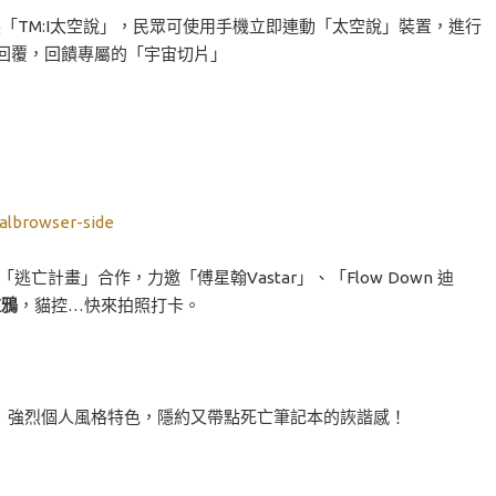
展「TM:I太空說」，民眾可使用手機立即連動「太空說」裝置，進行
人回覆，回饋專屬的「宇宙切片」
計畫」合作，力邀「傅星翰Vastar」、「Flow Down 迪
塗鴉
，貓控…快來拍照打卡。
」強烈個人風格特色，隱約又帶點死亡筆記本的詼諧感！