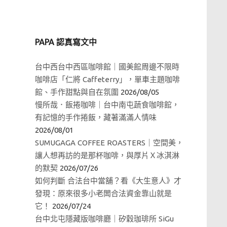
PAPA 認真寫文中
台中西台中西區咖啡館｜國美館周邊不限時
咖啡店「仁將 Caffeterry」，單車主題咖啡
館、手作甜點與自在氛圍
2026/08/05
慢所哉．飯捲咖啡｜台中南屯蔬食咖啡館，
有記憶的手作捲飯，藏著滿滿人情味
2026/08/01
SUMUGAGA COFFEE ROASTERS｜空間美，
讓人想再訪的是那杯咖啡，與厚片Ｘ冰淇淋
的默契
2026/07/26
如何判斷 合法台中當舖？看《大生意人》才
發現：原來很多小老闆合法資金靠山就是
它！
2026/07/24
台中北屯隱藏版咖啡廳｜矽穀珈琲所 SiGu