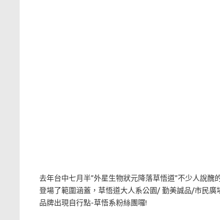
去年台中七月半”外星生物狀元降落草悟道”不少人說醜的
登場了範圍涵蓋，草悟道大人系公園/ 勤美誠品/市民廣場
品牌出現自行點-草悟系粉絲團囉!