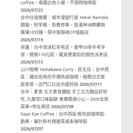
coffee，南國白色小屋、不限時咖啡館
2026/07/23
台中住宿推薦｜城市漫遊行旅 Hotel Ramble
開箱，附早餐、免費停車，距漢神洲際購物
廣場10分鐘，鬧中取靜高CP值飯店
2026/07/19
茶廬｜台中泡沫紅茶老店，逢甲30多年老字
號，簡餐110元起，藏身便當街的個性派老店
2026/07/15
山川咖喱 Yamakawa Curry．民生店｜台中西
區：藏在街角的平價熟成咖哩，極簡日式家
庭食堂，店門口比店內還好拍
2026/07/11
台中｜素食 北方素食麵館 手工北方麵品好好
吃..九層塔口味餡餅 會爆漿請小心，2026全新
菜單+地址資訊
2026/07/09
Days Eye Coffee｜台中西區:輕侘寂咖啡館-
勤美、審計新村周邊質感系咖啡館
2026/07/07