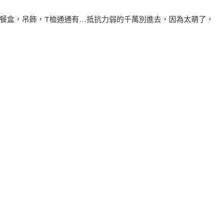
型娃娃，餐盒，吊飾，T桖通通有…抵抗力弱的千萬別進去，因為太萌了，