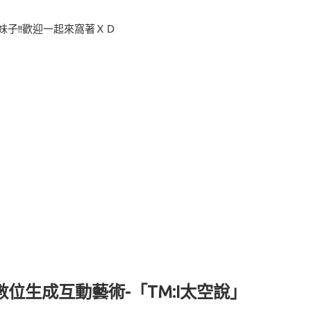
子!!歡迎一起來窩著ＸＤ
位生成互動藝術-「TM:I太空說」