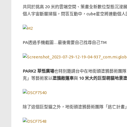
共同於挑高 20 米的雲端空間、策畫全新數位型態沉浸
個人宇宙斷層掃描，問答互動中，cube星空將連動個
PA透過手機截圖…最後需要自己找尋自己TM
PARK2 草悟廣場
也特別邀請台中在地街頭塗鴉藝術團隊「逃亡
克」等藝術家以
塗鴉敞篷車
與
10 米大的巨型萌貓地景
除了這個巨型貓之外，地街頭塗鴉藝術團隊「逃亡計畫