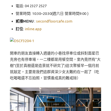
電話:
04 2327 2527
營業時間: 10:30–20:30(週六日 營業時間9:00 )
貳樓MENU
:
secondfloorcafe.com
訂位
:
inline.app
開車的朋友直接轉入週邊的小巷找停車位或斜對面星巴
克旁也有停車場，一二樓都是用餐空間，室內竟然有”大
樹”(至於真樹還是造景就不研究了)這次聚餐早一個月前
就敲定，主要是我們這群資深少女太難約在一起了（吃
吃喝喝還不忘拍照，習慣養成真的難戒除）