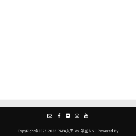
CopyRight©2023-2026 PAPA女王 Vs. 喵星人N | Powered By