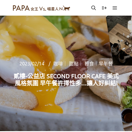
Main m
Search
More info
2023/02/14
咖啡｜ 甜點｜ 輕食｜早午餐
貳樓-公益店 SECOND FLOOR CAFE 美式
風格氛圍 早午餐許擇性多…讓人好糾結!