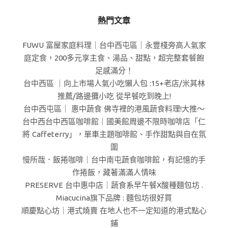
熱門文章
FUWU 富屋家庭料理｜台中西屯區｜永豐棧旁高人氣家
庭定食，200多元享主食、湯品、甜點，超完整套餐飽
足感滿分！
台中西區 ｜向上市場人氣小吃懶人包 :15+老店/米其林
推薦/路邊攤小吃 從早餐吃到晚上!
台中西屯區｜ 惠中蔬食 佛寺裡的港風蔬食料理!大推～
台中西台中西區咖啡館｜國美館周邊不限時咖啡店「仁
將 Caffeterry」，單車主題咖啡館、手作甜點與自在氛
圍
慢所哉．飯捲咖啡｜台中南屯蔬食咖啡館，有記憶的手
作捲飯，藏著滿滿人情味
PRESERVE 台中惠中店｜蔬食系早午餐X酸種麵包坊 .
Miacucina旗下品牌 : 麵包坊很好買
順慶點心坊｜港式燒賣 在地人也不一定知道的港式點心
鋪