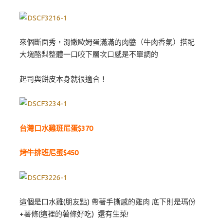
來個斷面秀，滑嫩歐姆蛋滿滿的肉醬（牛肉香氣）搭配
大塊酪梨整體一口咬下層次口感是不單調的
起司與餅皮本身就很適合！
台灣口水雞班尼蛋$370
烤牛排班尼蛋$450
這個是口水雞(朋友點) 帶著手撕感的雞肉 底下則是瑪份
+薯條(這裡的薯條好吃) 還有生菜!