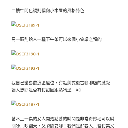
二樓空間色調則偏向小木屋的風格特色
另一區則給人一種下午茶可以來個小會議之類的!
我自己蠻喜歡這區座位，有點美式復古咖啡店的感覺…
讓人想問是否有甜甜圈跟熱狗堡 XD
基本上一桌的女人開始點餐的瞬間是非常奇妙地可以瞬
間吵…吵翻天，又瞬間安靜！我們是好客人…當甜美又