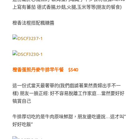
上寫有蕃茄 德式香腸,炒菇,火腿,玉米等等(朋友的餐食)
橙香法棍搭配楓糖醬
橙香蛋煎丹麥牛排早午餐 $540
這一份式當天最奢華的(我們戲謔著果然貴婦出手不一
樣) 朋友一臉正經: 好不容易脫離工作家庭…當然要好好
犒賞自己
牛排厚切吃的是牛肉原味鮮甜，朋友邊吃邊說…這才叫”
好好吃飯”