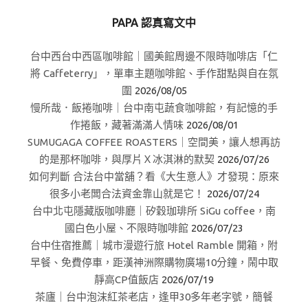
PAPA 認真寫文中
台中西台中西區咖啡館｜國美館周邊不限時咖啡店「仁
將 Caffeterry」，單車主題咖啡館、手作甜點與自在氛
圍
2026/08/05
慢所哉．飯捲咖啡｜台中南屯蔬食咖啡館，有記憶的手
作捲飯，藏著滿滿人情味
2026/08/01
SUMUGAGA COFFEE ROASTERS｜空間美，讓人想再訪
的是那杯咖啡，與厚片Ｘ冰淇淋的默契
2026/07/26
如何判斷 合法台中當舖？看《大生意人》才發現：原來
很多小老闆合法資金靠山就是它！
2026/07/24
台中北屯隱藏版咖啡廳｜矽穀珈琲所 SiGu coffee，南
國白色小屋、不限時咖啡館
2026/07/23
台中住宿推薦｜城市漫遊行旅 Hotel Ramble 開箱，附
早餐、免費停車，距漢神洲際購物廣場10分鐘，鬧中取
靜高CP值飯店
2026/07/19
茶廬｜台中泡沫紅茶老店，逢甲30多年老字號，簡餐