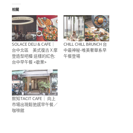
相關
SOLACE DELI & CAFE｜
CHILL CHILL BRUNCH 台
台中北區 美式復古Ｘ摩
中最神秘-唯美奢華系早
登造型吧檯 這樣的紅色:
午餐登場
台中早午餐 <歇業>
默知TACIT CAFE｜ 向上
市場出現鬆弛感早午餐／
咖啡館