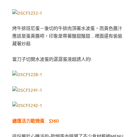
烤牛排班尼蛋－後切的牛排肉頂著水波蛋，而黃色醬汁
應該是蛋黃醬吧，印象是帶著酸甜酸甜…裡面還有偷偷
藏著炒菇
當刀子切開水波蛋的潺潺蛋液超誘人的!
總匯活力歐姆蛋 $360
這份屬於心機派的-歐姆蛋內暗藏了不少食材根據MENU