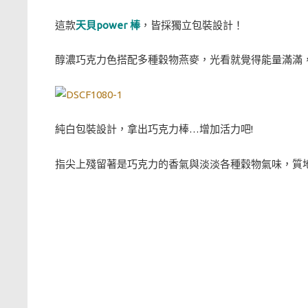
這款
天貝power 棒
，皆採獨立包裝設計！
醇濃巧克力色搭配多種穀物燕麥，光看就覺得能量滿滿
純白包裝設計，拿出巧克力棒…增加活力吧!
指尖上殘留著是巧克力的香氣與淡淡各種穀物氣味，質地