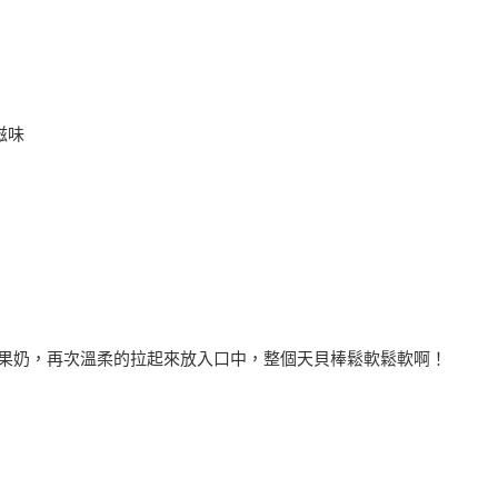
滋味
入堅果奶，再次溫柔的拉起來放入口中，整個天貝棒鬆軟鬆軟啊！