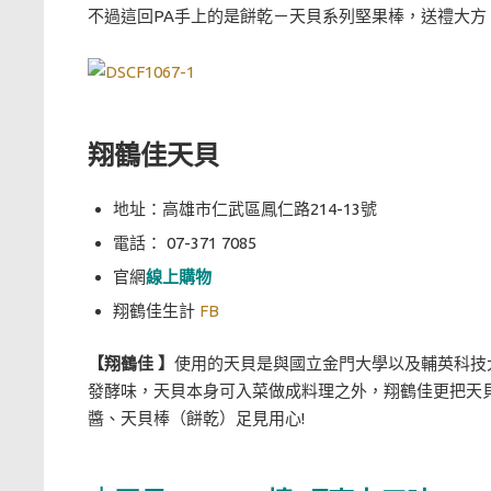
不過這回PA手上的是餅乾－天貝系列堅果棒，送禮大方
翔鶴佳天貝
地址：高雄市仁武區鳳仁路214-13號
電話
：
07-371 7085
官網
線上購物
翔鶴佳生計
FB
【翔鶴佳 】
使用的天貝是與國立金門大學以及輔英科技
發酵味，天貝本身可入菜做成料理之外，翔鶴佳更把天
醬、天貝棒（餅乾）足見用心!