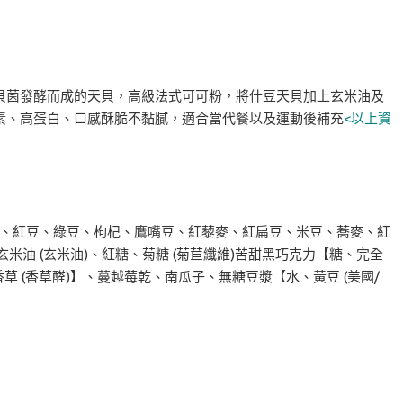
貝菌發酵而成的天貝，高級法式可可粉，將什豆天貝加上玄米油及
素、高蛋白、口感酥脆不黏膩，適合當代餐以及運動後補充
<以上資
豆、紅豆、綠豆、枸杞、鷹嘴豆、紅藜麥、紅扁豆、米豆、蕎麥、紅
玄米油 (玄米油)、紅糖、菊糖 (菊苣纖維)苦甜黑巧克力【糖、完全
草 (香草醛)】、蔓越莓乾、南瓜子、無糖豆漿【水、黃豆 (美國/