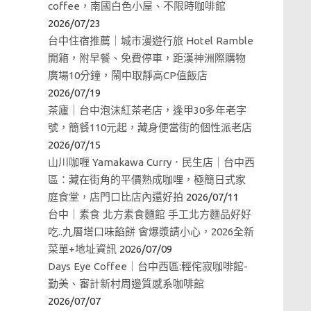
coffee，南國白色小屋、不限時咖啡館
2026/07/23
台中住宿推薦｜城市漫遊行旅 Hotel Ramble
開箱，附早餐、免費停車，距漢神洲際購物
廣場10分鐘，鬧中取靜高CP值飯店
2026/07/19
茶廬｜台中泡沫紅茶老店，逢甲30多年老字
號，簡餐110元起，藏身便當街的個性派老店
2026/07/15
山川咖喱 Yamakawa Curry．民生店｜台中西
區：藏在街角的平價熟成咖哩，極簡日式家
庭食堂，店門口比店內還好拍
2026/07/11
台中｜素食 北方素食麵館 手工北方麵品好好
吃..九層塔口味餡餅 會爆漿請小心，2026全新
菜單+地址資訊
2026/07/09
Days Eye Coffee｜台中西區:輕侘寂咖啡館-
勤美、審計新村周邊質感系咖啡館
2026/07/07