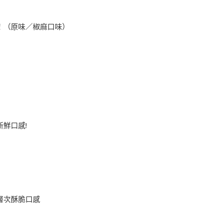
！（原味／椒麻口味）
鮮口感!
層次酥脆口感