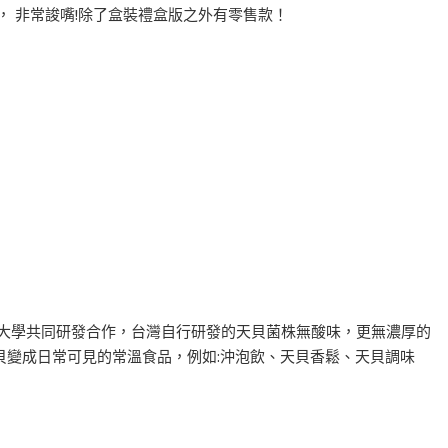
， 非常誜嘴!除了盒裝禮盒版之外有零售款！
大學共同研發合作，台灣自行研發的天貝菌株無酸味，更無濃厚的
貝變成日常可見的常溫食品，例如:沖泡飲、天貝香鬆、天貝調味