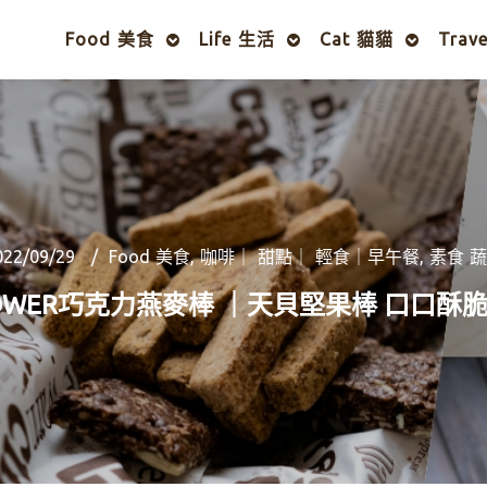
Food 美食
Life 生活
Cat 貓貓
Trav
022/09/29
Food 美食
,
咖啡｜ 甜點｜ 輕食｜早午餐
,
素食 
WER巧克力燕麥棒 ｜天貝堅果棒 口口酥