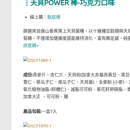
｜天貝POWER 棒-巧克力口味
線上購：
點這裡
篩選來自旗山香蕉葉上天貝菌種，以十幾種豆穀類與天
菊糖，不僅增加健康度還能維持消化，富有飽足感，純
訊官網>
成份:
燕麥片、杏仁片、天貝粉(加拿大非基改黃豆、黑
薏仁、葵瓜子仁、南瓜子仁、天貝菌)、全麥粉 (小麥)、
氧化植物油脂 (棕櫚仁)、減脂可可粉、葵花籽卵磷脂、香
加拿大)】、可可粉、鹽
產品包裝:
一盒7入