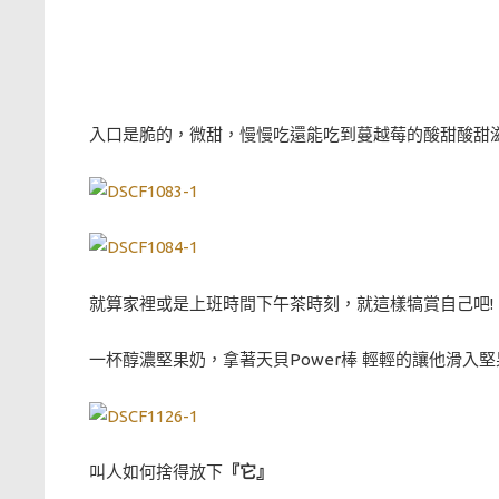
入口是脆的，微甜，慢慢吃還能吃到蔓越莓的酸甜酸甜
就算家裡或是上班時間下午茶時刻，就這樣犒賞自己吧!
一杯醇濃堅果奶，拿著天貝Power棒 輕輕的讓他滑
叫人如何捨得放下
『它』