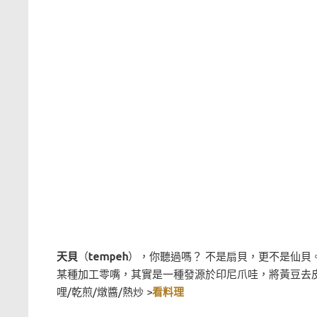
天貝
（
tempeh
），你聽過嗎？ 不是扇貝，更不是仙貝
某種加工零嘴，其實是一種發源於印尼爪哇，將黃豆去皮
哩/乾煎/燉醬/熱炒 >
看料理