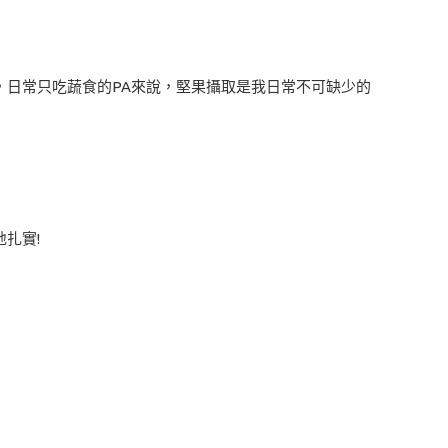
，日常只吃蔬食的PA來說，堅果攝取是我日常不可缺少的
扎實!