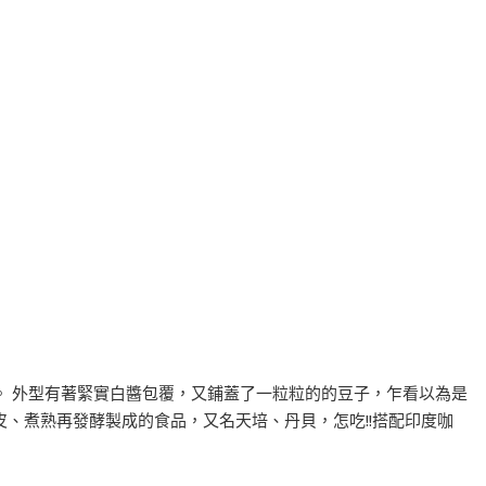
。 外型有著緊實白醬包覆，又鋪蓋了一粒粒的的豆子，乍看以為是
、煮熟再發酵製成的食品，又名天培、丹貝，怎吃!!搭配印度咖