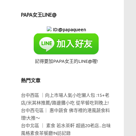
PAPA女王LINE@
ID:@papaqueen
記得要加PAPA女王的LINE@喔!
熱門文章
台中西區 ｜向上市場人氣小吃懶人包 :15+老
店/米其林推薦/路邊攤小吃 從早餐吃到晚上!
台中西屯區｜ 惠中蔬食 佛寺裡的港風蔬食料
理!大推～
台中北區 ｜ 素食 若水茶軒 超過20老店...台味
風格素食茶餐廳!N訪記錄