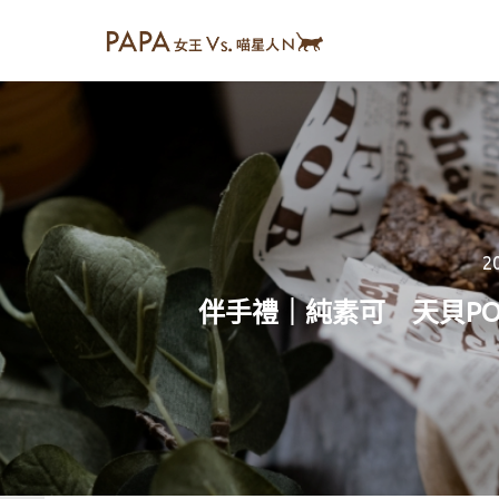
2
伴手禮｜純素可 天貝PO