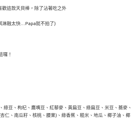
喜歡這款天貝棒，除了沾著吃之外
融太快…Papa就不拍了)
這囉！
豆、綠豆、枸杞、鷹嘴豆、紅藜麥、黃扁豆、綠扁豆、米豆、蕎麥、
(杏仁、南瓜籽、核桃、腰果)、綠香蕉、糙米、地瓜、椰子油、椰