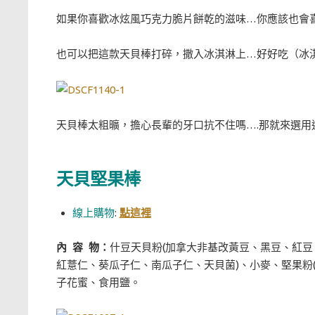
如果你喜歡冰炫風巧克力脆片餅乾的滋味…你應該也會
也可以把這款天貝棒打碎，撒入冰淇淋上…好好吃（冰淇淋
天貝棒太粗曠，擔心長輩的牙口抗不住嗎….那就來選用
天貝堅果棒
線上購物
:
點這裡
內 容 物：
什豆天貝粉(加拿大非基改黃豆、黑豆、紅
紅薏仁、葵瓜子仁、南瓜子仁、天貝菌)、小麥、堅果粉
子花蜜、食用鹽。