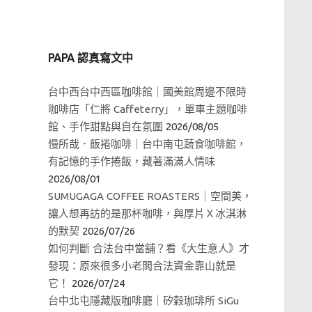
PAPA 認真寫文中
台中西台中西區咖啡館｜國美館周邊不限時
咖啡店「仁將 Caffeterry」，單車主題咖啡
館、手作甜點與自在氛圍
2026/08/05
慢所哉．飯捲咖啡｜台中南屯蔬食咖啡館，
有記憶的手作捲飯，藏著滿滿人情味
2026/08/01
SUMUGAGA COFFEE ROASTERS｜空間美，
讓人想再訪的是那杯咖啡，與厚片Ｘ冰淇淋
的默契
2026/07/26
如何判斷 合法台中當舖？看《大生意人》才
發現：原來很多小老闆合法資金靠山就是
它！
2026/07/24
台中北屯隱藏版咖啡廳｜矽穀珈琲所 SiGu