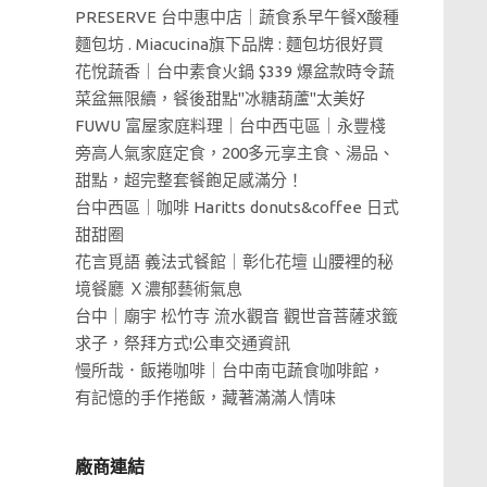
PRESERVE 台中惠中店｜蔬食系早午餐X酸種
麵包坊 . Miacucina旗下品牌 : 麵包坊很好買
花悅蔬香｜台中素食火鍋 $339 爆盆款時令蔬
菜盆無限續，餐後甜點"冰糖葫蘆"太美好
FUWU 富屋家庭料理｜台中西屯區｜永豐棧
旁高人氣家庭定食，200多元享主食、湯品、
甜點，超完整套餐飽足感滿分！
台中西區｜咖啡 Haritts donuts&coffee 日式
甜甜圈
花言覓語 義法式餐館｜彰化花壇 山腰裡的秘
境餐廳 Ｘ濃郁藝術氣息
台中｜廟宇 松竹寺 流水觀音 觀世音菩薩求籤
求子，祭拜方式!公車交通資訊
慢所哉．飯捲咖啡｜台中南屯蔬食咖啡館，
有記憶的手作捲飯，藏著滿滿人情味
廠商連結