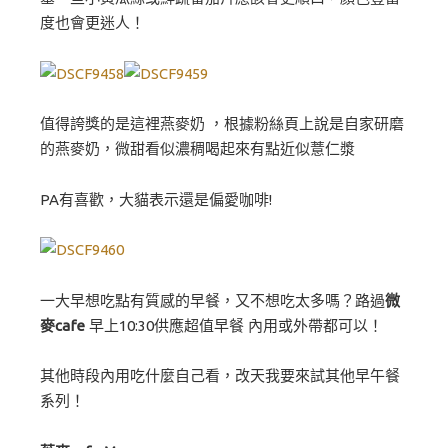
度也會更迷人！
值得誇獎的是這裡燕麥奶 ，根據粉絲頁上說是自家研磨
的燕麥奶，微甜看似濃稠喝起來有點近似薏仁漿
PA有喜歡，大貓表示還是偏愛咖啡!
一大早想吃點有質感的早餐，又不想吃太多嗎？路過
微
麥cafe
早上10:30供應超值早餐 內用或外帶都可以！
其他時段內用吃什麼自己看，改天我要來試其他早午餐
系列！