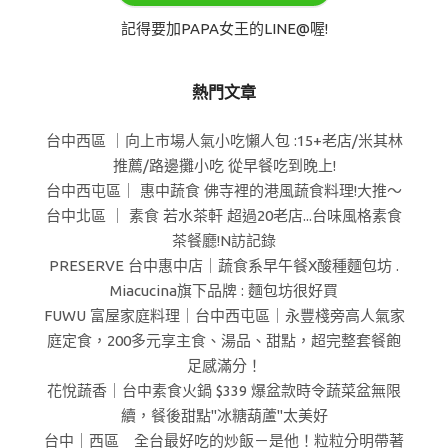
記得要加PAPA女王的LINE@喔!
熱門文章
台中西區 ｜向上市場人氣小吃懶人包 :15+老店/米其林
推薦/路邊攤小吃 從早餐吃到晚上!
台中西屯區｜ 惠中蔬食 佛寺裡的港風蔬食料理!大推～
台中北區 ｜ 素食 若水茶軒 超過20老店...台味風格素食
茶餐廳!N訪記錄
PRESERVE 台中惠中店｜蔬食系早午餐X酸種麵包坊 .
Miacucina旗下品牌 : 麵包坊很好買
FUWU 富屋家庭料理｜台中西屯區｜永豐棧旁高人氣家
庭定食，200多元享主食、湯品、甜點，超完整套餐飽
足感滿分！
花悅蔬香｜台中素食火鍋 $339 爆盆款時令蔬菜盆無限
續，餐後甜點"冰糖葫蘆"太美好
台中｜西區 全台最好吃的炒飯－是他！粒粒分明帶著