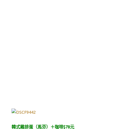
韓式雞排蛋（馬芬）＋咖啡$78元