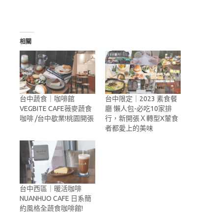
相關
台中蔬食｜咖啡館
台中限定｜2023 素食餐
VEGBITE CAFE薇麥蔬食
廳 懶人包-必吃10家排
咖啡 /台中歇業!桃園開張
行，新開張Ｘ轉型X葷食
者都愛上的美味
台中西區｜暖活咖啡
NUANHUO CAFE 日系簡
約風格全蔬食咖啡館!