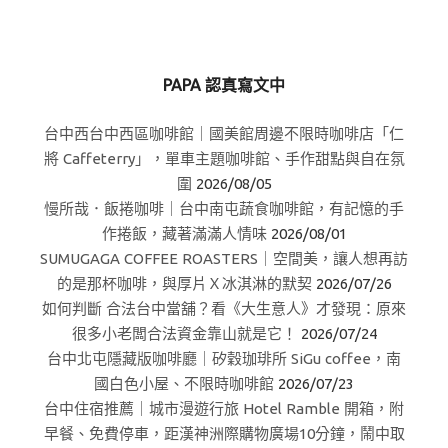
PAPA 認真寫文中
台中西台中西區咖啡館｜國美館周邊不限時咖啡店「仁
將 Caffeterry」，單車主題咖啡館、手作甜點與自在氛
圍
2026/08/05
慢所哉．飯捲咖啡｜台中南屯蔬食咖啡館，有記憶的手
作捲飯，藏著滿滿人情味
2026/08/01
SUMUGAGA COFFEE ROASTERS｜空間美，讓人想再訪
的是那杯咖啡，與厚片Ｘ冰淇淋的默契
2026/07/26
如何判斷 合法台中當舖？看《大生意人》才發現：原來
很多小老闆合法資金靠山就是它！
2026/07/24
台中北屯隱藏版咖啡廳｜矽穀珈琲所 SiGu coffee，南
國白色小屋、不限時咖啡館
2026/07/23
台中住宿推薦｜城市漫遊行旅 Hotel Ramble 開箱，附
早餐、免費停車，距漢神洲際購物廣場10分鐘，鬧中取