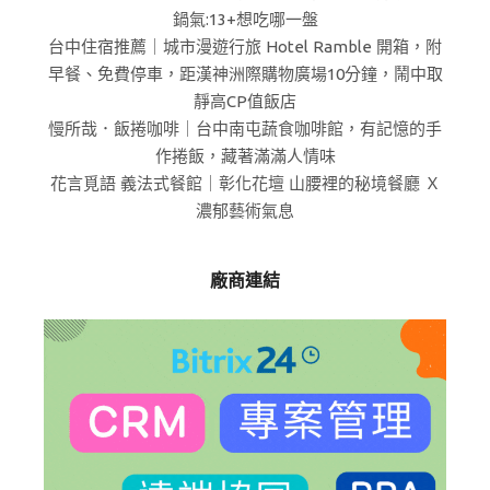
鍋氣:13+想吃哪一盤
台中住宿推薦｜城市漫遊行旅 Hotel Ramble 開箱，附
早餐、免費停車，距漢神洲際購物廣場10分鐘，鬧中取
靜高CP值飯店
慢所哉．飯捲咖啡｜台中南屯蔬食咖啡館，有記憶的手
作捲飯，藏著滿滿人情味
花言覓語 義法式餐館｜彰化花壇 山腰裡的秘境餐廳 Ｘ
濃郁藝術氣息
廠商連結