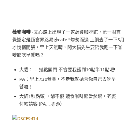
薇麥咖啡
-文心路上出現了一家蔬食咖啡館，第一眼直
覺認定是蔬食界路易莎cafe !!匆匆而過 上網查了一下5月
才悄悄開張，早上天氣晴，問大貓先生要陪我跑一下咖
啡館吃早餐嗎？
大貓：… 幾點開門 不會要我餓到10點半11點吧!
PA：早上7:30營業，不走我就拋棄你自己去吃早
餐囉！
大貓1秒點頭 ，爺不傻 蔬食咖啡館當然跟，老婆
付帳請客 (PA….@@）