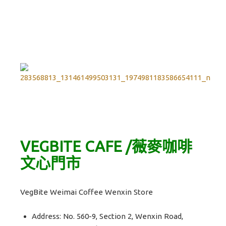
VEGBITE CAFE /薇麥咖啡
文心門市
VegBite Weimai Coffee Wenxin Store
Address: No. 560-9, Section 2, Wenxin Road,