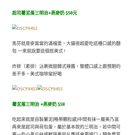
起司薯泥蛋三明治+燕麥奶 $58元
馬芬就是麥當當的滿福堡，大貓很超愛吃這種口感的麵
包 一來就說要這個搭美式 !
炸排（素排）沾裹微甜韓式辣醬，整體口感上跟預期的
差不多，美式咖啡蠻好喝
薯泥蛋三明治 +燕麥奶 $58
吃起來就是自製薯泥(略帶顆粒感)中間有抹一層美乃滋
再來是起司與荷包蛋，屬於基本款的三明治，若中間可
塞一些小黃瓜絲或鮮蔬番茄片應該會更順口，顏色豐富