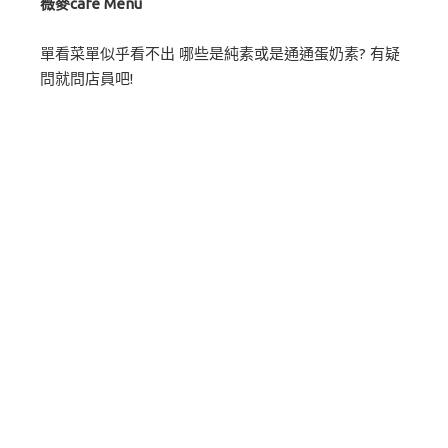
薇麥cafe Menu
單看菜單似乎看不出 哪些是純素或是通通蛋奶素? 有疑
問就問店員吧!