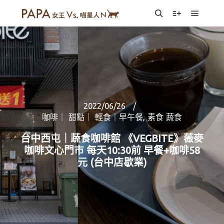
Main m
Search
More info
2022/06/26
咖啡｜ 甜點｜ 輕食｜早午餐
,
素食 蔬食
台中西屯｜蔬食咖啡館 《VEGBITE》薇麥
咖啡文心門市 每天10:30前 早餐+咖啡58
元 (台中店歇業)