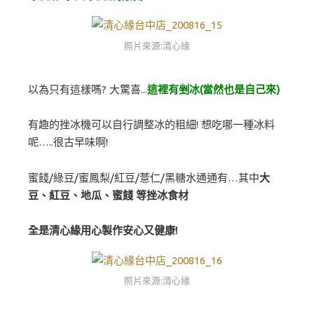
照片來源:清心緣
以為只有這樣嗎? 大驚喜.
..
這裡有剉冰(當然也是自己來)
有趣的挫冰機可以自行調整冰的粗細! 想吃哪一種冰料
呢…..很古早味啊!
蜜餞/綠豆/蜜鳳梨/紅豆/薏仁/黑糖水通通有…其中
大
豆、紅豆、地瓜、蜜餞 等挫冰食材
全是清心緣用心製作安心又健康!
照片來源:清心緣