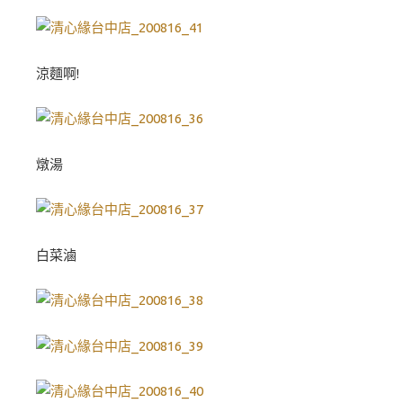
涼麵啊!
燉湯
白菜滷