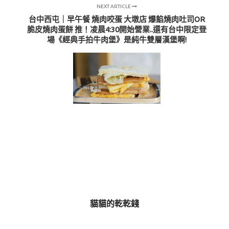
NEXT ARTICLE
台中西屯｜早午餐 燒肉咬蛋 大墩店 爆餡燒肉吐司OR
脆皮燒肉蛋餅 推！凌晨4:30開始營業..還有台中限定登
場《經典手拍牛肉堡》是純牛雙層漢堡啊!
貓貓的乾乾錢