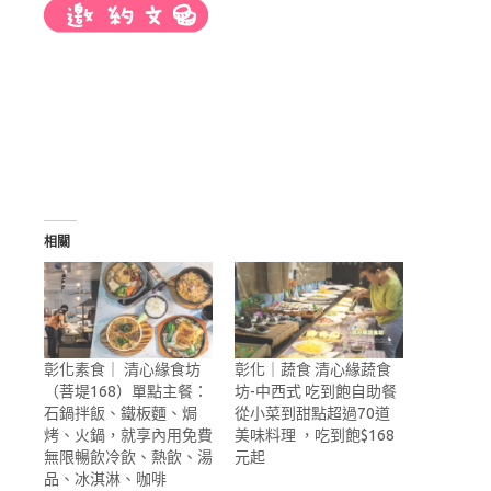
相關
彰化素食｜ 清心緣食坊
彰化｜蔬食 清心緣蔬食
（菩堤168）單點主餐：
坊-中西式 吃到飽自助餐
石鍋拌飯、鐵板麵、焗
從小菜到甜點超過70道
烤、火鍋，就享內用免費
美味料理 ，吃到飽$168
無限暢飲冷飲、熱飲、湯
元起
品、冰淇淋、咖啡