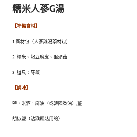
糯米人蔘G湯
【準備食材】
1.藥材包（人蔘雞湯藥材包)
2. 糯米、嫩豆腐皮、猴頭菇
3. 道具：牙籤
【調味】
鹽，米酒，麻油（或韓國香油）,薑
胡椒鹽（沾猴頭菇用的）