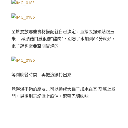
至於要放哪些食材搭配就自己決定，直接丟猴頭菇跟玉
米 …猴頭菇口感很像”雞肉”，別忘了水加到8.9分就好，
電子鍋也需要空間冒泡的!
等到晚餐時間…再把這鍋拎出來
覺得湯不夠的朋友…可以換成大鍋子加水在瓦 斯爐上煮
開，最後別忘記淋上麻油，跟鹽巴調味味!