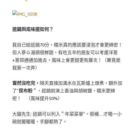
這鍋到底味道如何？
我自己給這鍋70分，糯米真的應該要浸泡才會更綿密！
但人蔘Ｇ湯頭很鮮甜，有吃五辛的朋友可以考慮洋蔥
+蔥蒜通通加進去，風味上會更甜更有層次！（畢竟是
我第一次弄）
當然沒吃完，
隔天直接加滿水在瓦斯爐上燉煮，額外加
了”
昆布粉
＂，起鍋前淋上香油與胡椒鹽，糯米更綿
密！ （風味提升50%）
大貓先生: 這鍋可以列入＂年菜菜單”，很補…才喝一小
碗就暖暖暖，手腳都熱了。