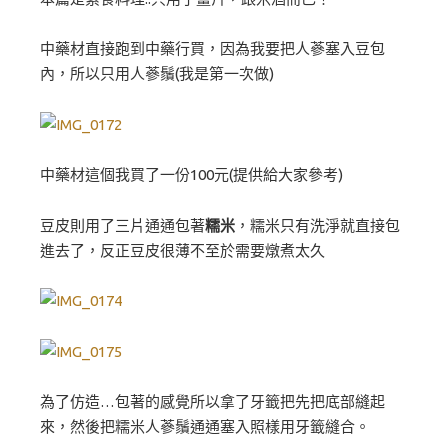
中藥材直接跑到中藥行買，因為我要把人蔘塞入豆包
內，所以只用人蔘鬚(我是第一次做)
中藥材這個我買了一份100元(提供給大家參考)
豆皮則用了三片通通包著
糯米
，糯米只有洗淨就直接包
進去了，反正豆皮很薄不至於需要燉煮太久
為了仿造…包著的感覺所以拿了牙籤把先把底部縫起
來，然後把糯米人蔘鬚通通塞入照樣用牙籤縫合。