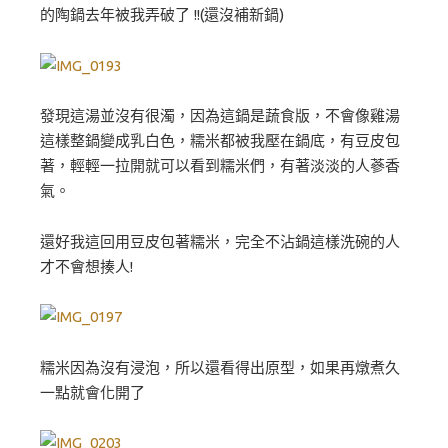
的陶鍋去年被我弄破了 !!(還沒補新鍋)
發現這湯並沒有很濁，因為這鍋是蔬食版，不會像雞湯
這樣整鍋變成乳白色，糯米都被我壓在鍋底，有豆皮包
著，輕輕一拉開就可以看到糯米們，有著淡淡的人蔘香
氣。
還好我這回用豆皮包著糯米，完全不沾鍋這樣洗碗的人
才不會想揍人!
糯米因為沒有浸泡，所以還看得出原型，如果再燉煮久
一點就會化開了