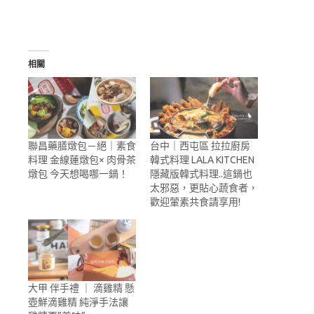
相關
聯昌藥膳燉包－絕｜素食
台中｜西屯區 拉拉廚房
料理 金線蓮燉包× 肉骨茶
韓式料理 LALA KITCHEN
燉包 今天想喝哪一鍋！
隱藏版韓式料理..這鍋也
太邪惡，更貼心蔬食者，
歡迎葷素共食請享用!
大甲 伴手禮 ｜ 滴雞精 懸
壺鮮滴雞精 純淨手法讓