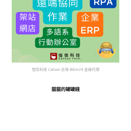
愷信科技 Catsun 台灣 Bitrix24 金級代理
貓貓的罐罐錢