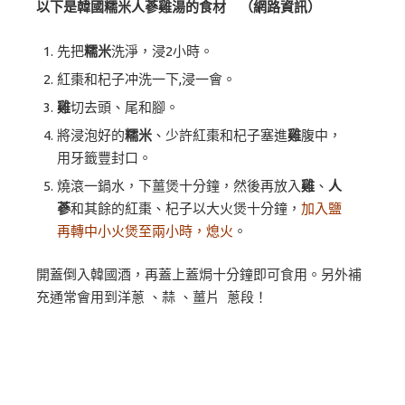
以下是韓國糯米人蔘雞湯的食材 （網路資訊）
先把
糯米
洗淨，浸2小時。
紅棗和杞子冲洗一下,浸一會。
雞
切去頭、尾和腳。
將浸泡好的
糯米
、少許紅棗和杞子塞進
雞
腹中，
用牙籤豐封口。
燒滾一鍋水，下薑煲十分鐘，然後再放入
雞
、
人
蔘
和其餘的紅棗、杞子以大火煲十分鐘，
加入鹽
再轉中小火煲至兩小時，熄火
。
開蓋倒入韓國酒，再蓋上蓋焗十分鐘即可食用。另外補
充通常會用到洋蔥 、蒜 、薑片 蔥段！