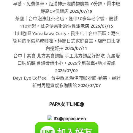
早餐、免費停車，距漢神洲際購物廣場10分鐘，鬧中取
靜高CP值飯店
2026/07/19
茶廬｜台中泡沫紅茶老店，逢甲30多年老字號，簡餐
110元起，藏身便當街的個性派老店
2026/07/15
山川咖喱 Yamakawa Curry．民生店｜台中西區：藏在
街角的平價熟成咖哩，極簡日式家庭食堂，店門口比店
內還好拍
2026/07/11
台中｜素食 北方素食麵館 手工北方麵品好好吃..九層塔
口味餡餅 會爆漿請小心，2026全新菜單+地址資訊
2026/07/09
Days Eye Coffee｜台中西區:輕侘寂咖啡館-勤美、審計
新村周邊質感系咖啡館
2026/07/07
PAPA女王LINE@
ID:@papaqueen