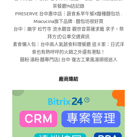
茶餐廳!N訪記錄
PRESERVE 台中惠中店｜蔬食系早午餐X酸種麵包坊 .
Miacucina旗下品牌 : 麵包坊很好買
台中｜廟宇 松竹寺 流水觀音 觀世音菩薩求籤 求子，祭
拜方式!公車交通資訊
素食懶人包｜台中高人氣蔬食料理餐廳 這８家：日式洋
食也有熱呼呼的火鍋之外還有港點！
囍粉·湯粉·麵專門店| 台中 復古工業風湯頭很迷人
廠商連結