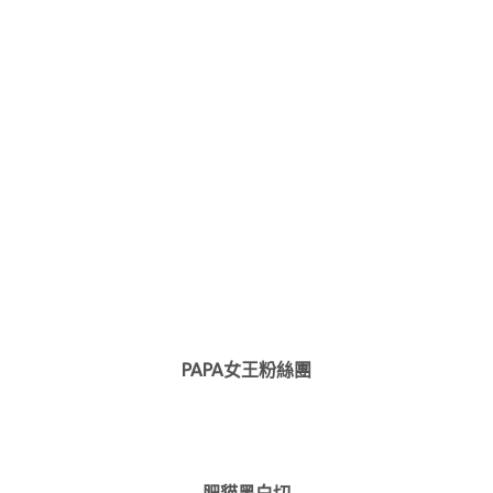
PAPA女王粉絲團
肥貓黑白切