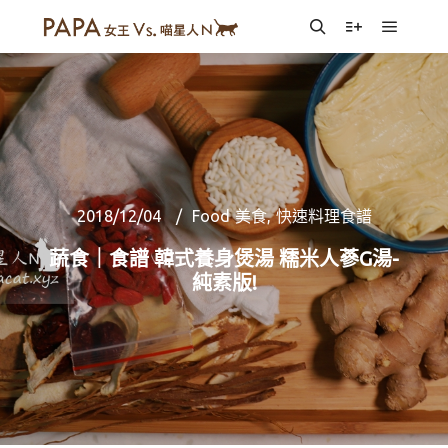
Main m
Search
More info
2018/12/04
Food 美食
,
快速料理食譜
蔬食｜食譜 韓式養身煲湯 糯米人蔘G湯-
純素版!