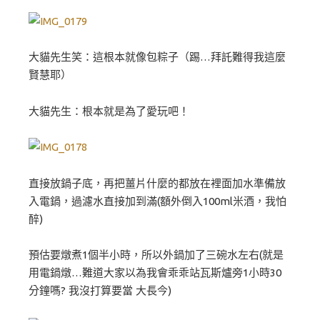
大貓先生笑：這根本就像包粽子（踢…拜託難得我這麼
賢慧耶）
大貓先生：根本就是為了愛玩吧！
直接放鍋子底，再把薑片什麼的都放在裡面加水準備放
入電鍋，過濾水直接加到滿(額外倒入100ml米酒，我怕
醉)
預估要燉煮1個半小時，所以外鍋加了三碗水左右(就是
用電鍋燉…難道大家以為我會乖乖站瓦斯爐旁1小時30
分鐘嗎? 我沒打算要當 大長今)