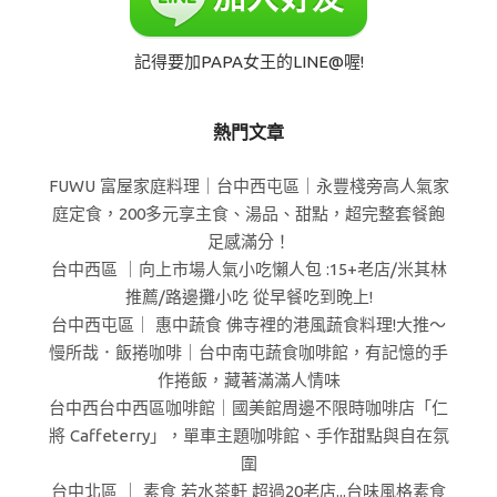
記得要加PAPA女王的LINE@喔!
熱門文章
FUWU 富屋家庭料理｜台中西屯區｜永豐棧旁高人氣家
庭定食，200多元享主食、湯品、甜點，超完整套餐飽
足感滿分！
台中西區 ｜向上市場人氣小吃懶人包 :15+老店/米其林
推薦/路邊攤小吃 從早餐吃到晚上!
台中西屯區｜ 惠中蔬食 佛寺裡的港風蔬食料理!大推～
慢所哉．飯捲咖啡｜台中南屯蔬食咖啡館，有記憶的手
作捲飯，藏著滿滿人情味
台中西台中西區咖啡館｜國美館周邊不限時咖啡店「仁
將 Caffeterry」，單車主題咖啡館、手作甜點與自在氛
圍
台中北區 ｜ 素食 若水茶軒 超過20老店...台味風格素食