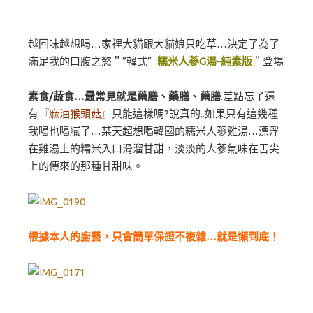
越回味越想喝…家裡大貓跟大貓娘只吃草…決定了為了
滿足我的口腹之慾＂”韓式”
糯米人蔘G湯
-純素版
＂登場
素食/蔬食…最常見就是藥膳、藥膳、藥膳
.差點忘了還
有
『麻油猴頭菇』
只能這樣嗎?說真的..如果只有這幾種
我喝也喝膩了…某天超想喝韓國的糯米人蔘雞湯…漂浮
在雞湯上的糯米入口滑溜甘甜，淡淡的人蔘氣味在舌尖
上的傳來的那種甘甜味。
根據本人的廚藝，只會簡單保證不複雜…就是懶到底！