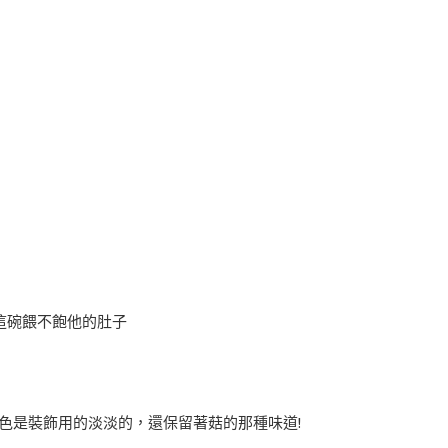
這碗餵不飽他的肚子
醬色是裝飾用的淡淡的，還保留著菇的那種味道!