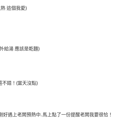
熱 這個我愛)
額外給湯 應該是乾麵)
不錯！(當天沒點)
剛好遇上老闆預熱中..馬上點了一份提醒老闆我要很恰！