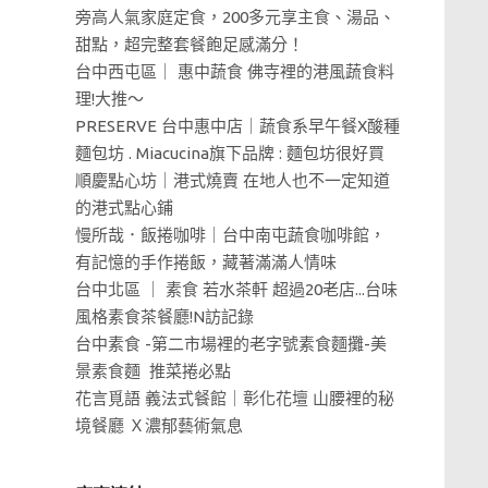
旁高人氣家庭定食，200多元享主食、湯品、
甜點，超完整套餐飽足感滿分！
台中西屯區｜ 惠中蔬食 佛寺裡的港風蔬食料
理!大推～
PRESERVE 台中惠中店｜蔬食系早午餐X酸種
麵包坊 . Miacucina旗下品牌 : 麵包坊很好買
順慶點心坊｜港式燒賣 在地人也不一定知道
的港式點心鋪
慢所哉．飯捲咖啡｜台中南屯蔬食咖啡館，
有記憶的手作捲飯，藏著滿滿人情味
台中北區 ｜ 素食 若水茶軒 超過20老店...台味
風格素食茶餐廳!N訪記錄
台中素食 -第二市場裡的老字號素食麵攤-美
景素食麵 推菜捲必點
花言覓語 義法式餐館｜彰化花壇 山腰裡的秘
境餐廳 Ｘ濃郁藝術氣息