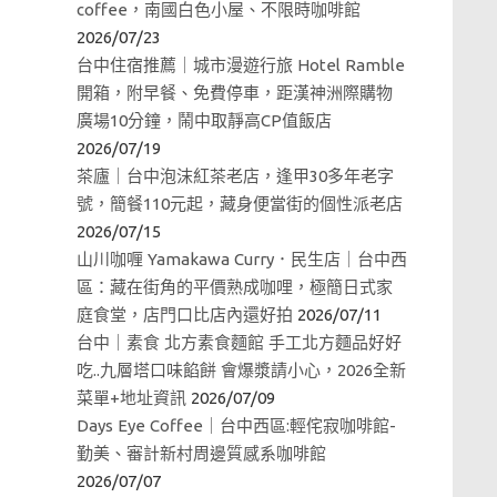
coffee，南國白色小屋、不限時咖啡館
2026/07/23
台中住宿推薦｜城市漫遊行旅 Hotel Ramble
開箱，附早餐、免費停車，距漢神洲際購物
廣場10分鐘，鬧中取靜高CP值飯店
2026/07/19
茶廬｜台中泡沫紅茶老店，逢甲30多年老字
號，簡餐110元起，藏身便當街的個性派老店
2026/07/15
山川咖喱 Yamakawa Curry．民生店｜台中西
區：藏在街角的平價熟成咖哩，極簡日式家
庭食堂，店門口比店內還好拍
2026/07/11
台中｜素食 北方素食麵館 手工北方麵品好好
吃..九層塔口味餡餅 會爆漿請小心，2026全新
菜單+地址資訊
2026/07/09
Days Eye Coffee｜台中西區:輕侘寂咖啡館-
勤美、審計新村周邊質感系咖啡館
2026/07/07