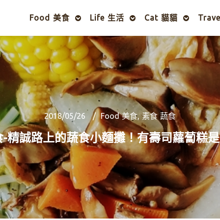
Food 美食
Life 生活
Cat 貓貓
Trav
2018/05/26
Food 美食
,
素食 蔬食
食-精誠路上的蔬食小麵攤！有壽司蘿蔔糕