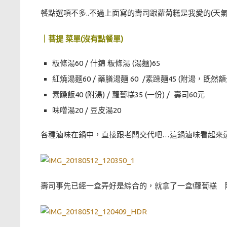
餐點選項不多..不過上面寫的壽司跟蘿蔔糕是我愛的(天氣
｜菩提 菜單(沒有點餐單)
粄條湯60 / 什錦 粄條湯 (湯麵)65
紅燒湯麵60 / 藥膳湯麵 60 /素躁麵45 (附湯，既然
素躁飯40 (附湯) / 蘿蔔糕35 (一份) / 壽司60元
味噌湯20 / 豆皮湯20
各種滷味在鍋中，直接跟老闆交代吧…這鍋滷味看起來還
壽司事先已經一盒弄好是綜合的，就拿了一盒!蘿蔔糕 