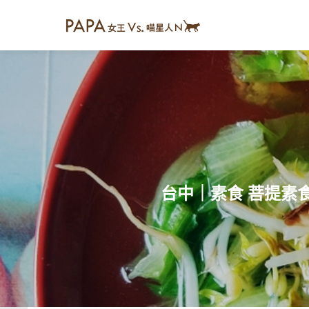
台中｜素食 菩提素