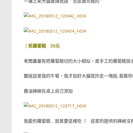
一端上來大貓直接就說＂豆皮壽司我的＂
｜煎蘿蔔糕 35元
老闆盡量有把蘿蔔糕切的大小相似，是手工的蘿蔔糕挺水
聽說這是我的午餐，我才拍好大貓就拎走一塊說..我幫你
醬油辣椒在桌上自己添加
我愛的蘿蔔糕…就是要這樣吃（ 這家的提供的辣椒沒