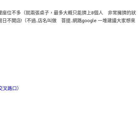
裡座位不多（就兩張桌子，最多大概只能擠上8個人 非常擁擠的狀
店!（不過..店名叫做 菩提..網路google 一堆建議大家想來
交叉路口）