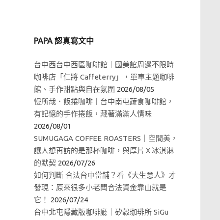
PAPA 認真寫文中
台中西台中西區咖啡館｜國美館周邊不限時
咖啡店「仁將 Caffeterry」，單車主題咖啡
館、手作甜點與自在氛圍
2026/08/05
慢所哉．飯捲咖啡｜台中南屯蔬食咖啡館，
有記憶的手作捲飯，藏著滿滿人情味
2026/08/01
SUMUGAGA COFFEE ROASTERS｜空間美，
讓人想再訪的是那杯咖啡，與厚片Ｘ冰淇淋
的默契
2026/07/26
如何判斷 合法台中當舖？看《大生意人》才
發現：原來很多小老闆合法資金靠山就是
它！
2026/07/24
台中北屯隱藏版咖啡廳｜矽穀珈琲所 SiGu