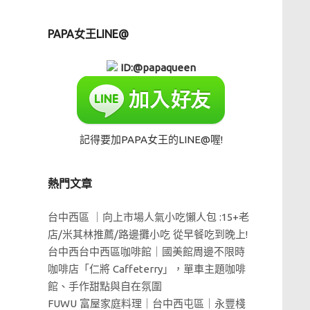
PAPA女王LINE@
ID:@papaqueen
記得要加PAPA女王的LINE@喔!
熱門文章
台中西區 ｜向上市場人氣小吃懶人包 :15+老
店/米其林推薦/路邊攤小吃 從早餐吃到晚上!
台中西台中西區咖啡館｜國美館周邊不限時
咖啡店「仁將 Caffeterry」，單車主題咖啡
館、手作甜點與自在氛圍
FUWU 富屋家庭料理｜台中西屯區｜永豐棧