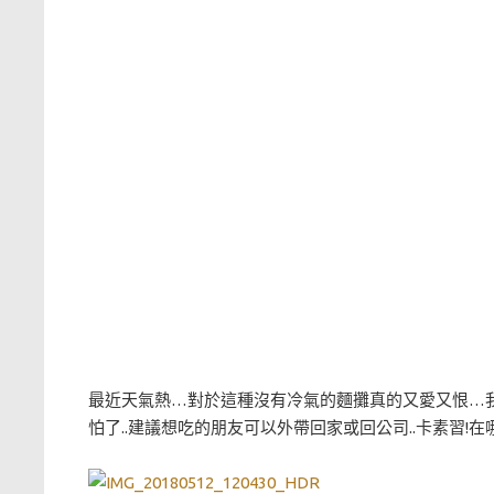
最近天氣熱…對於這種沒有冷氣的麵攤真的又愛又恨…我
怕了..建議想吃的朋友可以外帶回家或回公司..卡素習!在