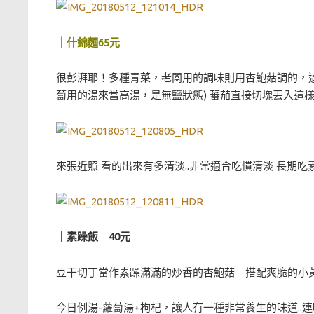
｜什錦麵65元
很彭湃耶！多種青菜，老闆用的調味則用杏鮑菇調的，這碗
蔔用的湯來當高湯，是無鹽狀態) 蕃茄直接切塊丟入這
來張近照 看的出來有多清淡..非常適合吃慣清淡 長期吃
｜素躁飯 40元
豆干切丁當作素躁滿滿的炒香的杏鮑菇 搭配爽脆的小黃
今日例湯-蘿蔔湯+枸杞，讓人有一種非常養生的味道..連