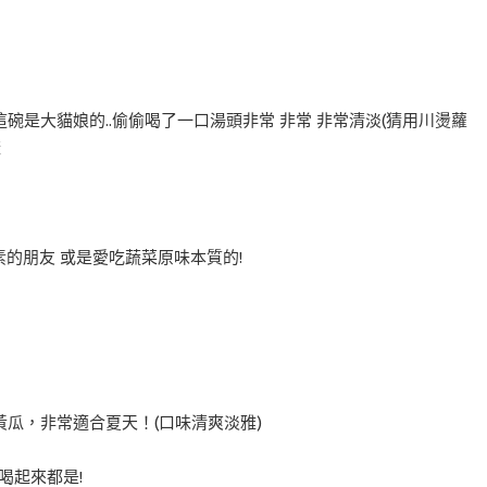
是大貓娘的..偷偷喝了一口湯頭非常 非常 非常清淡(猜用川燙蘿
樣
素的朋友 或是愛吃蔬菜原味本質的!
瓜，非常適合夏天！(口味清爽淡雅)
喝起來都是!