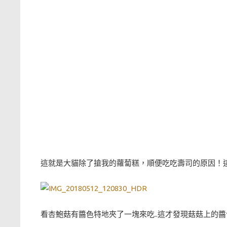
這就是大貓除了搶我的蘿蔔糕，順便吃吃壽司的原因！
看杏鮑菇有醬色特地夾了一塊來吃..這才發現菇菇上的