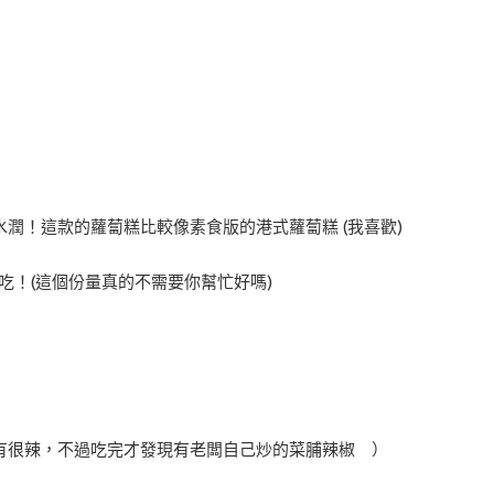
潤！這款的蘿蔔糕比較像素食版的港式蘿蔔糕 (我喜歡)
吃！(這個份量真的不需要你幫忙好嗎)
有很辣，不過吃完才發現有老闆自己炒的菜脯辣椒 ）