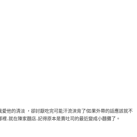
愛他的清淡 ，卻討厭吃完可能汗流浹背了!如果外帶的話應該就不
哪裡..就在陳家麵店..記得原本是賣吐司的最近變成小麵攤了。