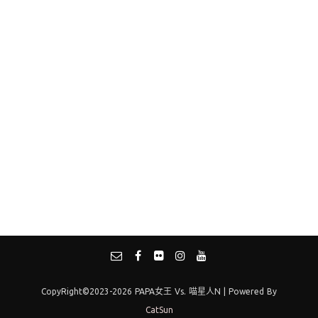
CopyRight©2023-2026 PAPA女王 Vs. 喵星人N | Powered By
CatSun