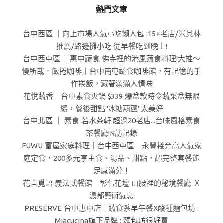
熱門文章
台中西區 ｜向上市場人氣小吃懶人包 :15+老店/米其林
推薦/路邊攤小吃 從早餐吃到晚上!
台中西屯區｜ 惠中蔬食 佛寺裡的港風蔬食料理!大推～
慢所哉．飯捲咖啡｜台中南屯蔬食咖啡館，有記憶的手
作捲飯，藏著滿滿人情味
花悅蔬香｜台中素食火鍋 $339 爆盆款時令蔬菜盆無限
續，餐後甜點"冰糖葫蘆"太美好
台中北區 ｜ 素食 若水茶軒 超過20老店...台味風格素食
茶餐廳!N訪記錄
FUWU 富屋家庭料理｜台中西屯區｜永豐棧旁高人氣家
庭定食，200多元享主食、湯品、甜點，超完整套餐飽
足感滿分！
花言覓語 義法式餐館｜彰化花壇 山腰裡的秘境餐廳 Ｘ
濃郁藝術氣息
PRESERVE 台中惠中店｜蔬食系早午餐X酸種麵包坊 .
Miacucina旗下品牌 : 麵包坊很好買