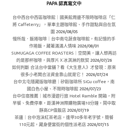
PAPA 認真寫文中
台中西台中西區咖啡館｜國美館周邊不限時咖啡店「仁
將 Caffeterry」，單車主題咖啡館、手作甜點與自在氛
圍
2026/08/05
慢所哉．飯捲咖啡｜台中南屯蔬食咖啡館，有記憶的手
作捲飯，藏著滿滿人情味
2026/08/01
SUMUGAGA COFFEE ROASTERS｜空間美，讓人想再訪
的是那杯咖啡，與厚片Ｘ冰淇淋的默契
2026/07/26
如何判斷 合法台中當舖？看《大生意人》才發現：原來
很多小老闆合法資金靠山就是它！
2026/07/24
台中北屯隱藏版咖啡廳｜矽穀珈琲所 SiGu coffee，南
國白色小屋、不限時咖啡館
2026/07/23
台中住宿推薦｜城市漫遊行旅 Hotel Ramble 開箱，附
早餐、免費停車，距漢神洲際購物廣場10分鐘，鬧中取
靜高CP值飯店
2026/07/19
茶廬｜台中泡沫紅茶老店，逢甲30多年老字號，簡餐
110元起，藏身便當街的個性派老店
2026/07/15