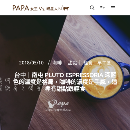
Main m
Search
More info
2018/05/10
咖啡｜ 甜點｜ 輕食｜早午餐
台中｜南屯 PLUTO ESPRESSORIA 深藍
色的溫度是格局，咖啡的濃度是手感，這
裡有甜點跟輕食