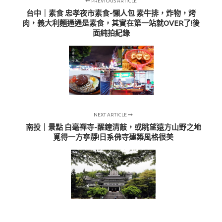
PREVIOUS ARTICLE
台中｜素食 忠孝夜市素食-懶人包 素牛排，炸物，烤
肉，義大利麵通通是素食，其實在第一站就OVER了!後
面純拍紀錄
NEXT ARTICLE
南投｜景點 白毫禪寺-醒鐘清敲，或眺望遠方山野之地
覓得一方寧靜!日系佛寺建築風格很美