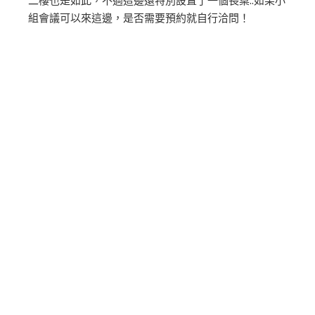
二樓也是如此，不過這邊還特別設置了一個長桌..如果小
組會議可以來這邊，是否需要預約就自行洽問！