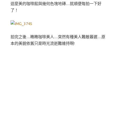
這麼美的咖啡館與幾何色塊地磚…就順便每拍一下好
了！
拍完之後…瞧瞧咖啡美人…突然有種美人難敵暮遲…原
本的美貌依舊只是時光流逝難維持啊!