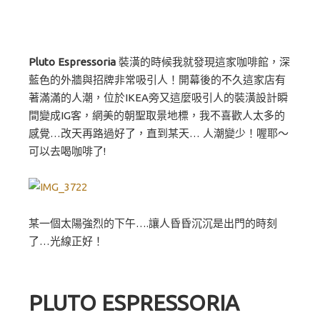
Pluto Espressoria
裝潢的時候我就發現這家咖啡館，深
藍色的外牆與招牌非常吸引人！開幕後的不久這家店有
著滿滿的人潮，位於IKEA旁又這麼吸引人的裝潢設計瞬
間變成IG客，網美的朝聖取景地標，我不喜歡人太多的
感覺…改天再路過好了，直到某天… 人潮變少！喔耶～
可以去喝咖啡了!
某一個太陽強烈的下午….讓人昏昏沉沉是出門的時刻
了…光線正好！
PLUTO ESPRESSORIA