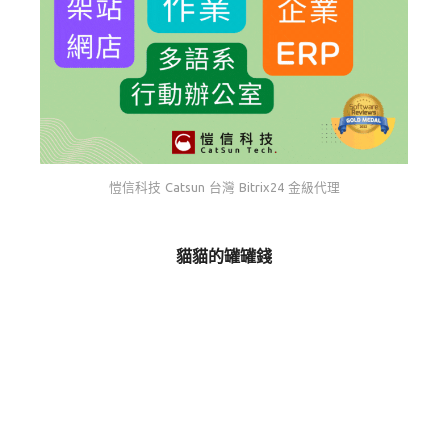
愷信科技 Catsun 台灣 Bitrix24 金級代理
貓貓的罐罐錢