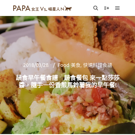
Main m
Search
More info
2018/03/28
Food 美食
,
快速料理食譜
蔬食早午餐食譜 蔬食餐包 來一點莎莎
醬，隨手一份香煎馬鈴薯我的早午餐!