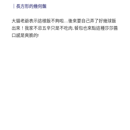
｜長方形的幾何盤
大貓老爺表示這樣飯不夠啦…後來要自己弄了好幾球飯
出來！我家不忌五辛只是不吃肉..餐包也來點這種莎莎醬
口感是爽脆的!