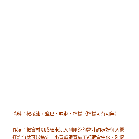
醬料：橄欖油，鹽巴，味淋，檸檬（檸檬可有可無）
作法：把食材切成細末混入剛剛說的醬汁調味好倒入攪
拌均勻就可以搞定，小黃瓜跟蕃茄丁都很會生水，別懷