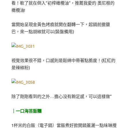
看！軟了就在倒入”初榨橄欖油”，推薦我愛的 奧尼根的
橄欖油!
當開始呈現金黃色烤痕就開在翻轉一下，起鍋前撒鹽
巴，來一點胡椒就可以(裝盤備用)
視覺效果很不錯，口感則是鬆綿中帶著點脆度！(紅紅的
是辣椒粉)
除了剛剛看到的之外…擔心沒有飽足感，可以這樣做”
｜一口海苔飯糰
1杯米的白飯（電子鍋）當飯煮好掀開鍋蓋灑一點味琳攪