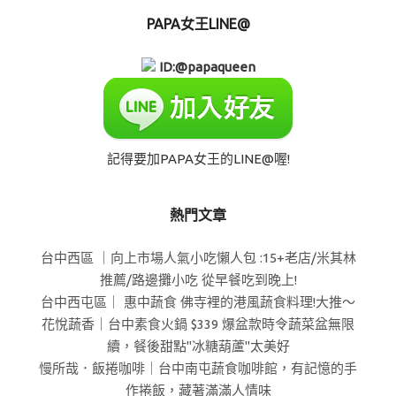
PAPA女王LINE@
ID:@papaqueen
記得要加PAPA女王的LINE@喔!
熱門文章
台中西區 ｜向上市場人氣小吃懶人包 :15+老店/米其林
推薦/路邊攤小吃 從早餐吃到晚上!
台中西屯區｜ 惠中蔬食 佛寺裡的港風蔬食料理!大推～
花悅蔬香｜台中素食火鍋 $339 爆盆款時令蔬菜盆無限
續，餐後甜點"冰糖葫蘆"太美好
慢所哉．飯捲咖啡｜台中南屯蔬食咖啡館，有記憶的手
作捲飯，藏著滿滿人情味