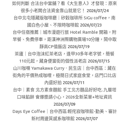
如何判斷 合法台中當舖？看《大生意人》才發現：原來
很多小老闆合法資金靠山就是它！
2026/07/24
台中北屯隱藏版咖啡廳｜矽穀珈琲所 SiGu coffee，南
國白色小屋、不限時咖啡館
2026/07/23
台中住宿推薦｜城市漫遊行旅 Hotel Ramble 開箱，附
早餐、免費停車，距漢神洲際購物廣場10分鐘，鬧中取
靜高CP值飯店
2026/07/19
茶廬｜台中泡沫紅茶老店，逢甲30多年老字號，簡餐
110元起，藏身便當街的個性派老店
2026/07/15
山川咖喱 Yamakawa Curry．民生店｜台中西區：藏在
街角的平價熟成咖哩，極簡日式家庭食堂，店門口比店
內還好拍
2026/07/11
台中｜素食 北方素食麵館 手工北方麵品好好吃..九層塔
口味餡餅 會爆漿請小心，2026全新菜單+地址資訊
2026/07/09
Days Eye Coffee｜台中西區:輕侘寂咖啡館-勤美、審計
新村周邊質感系咖啡館
2026/07/07