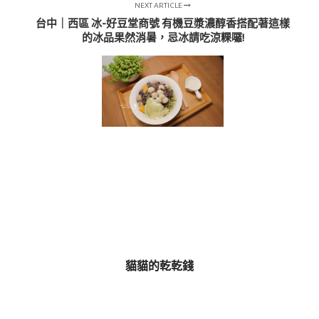
NEXT ARTICLE
台中｜西區 冰-好豆堂商號 有機豆漿濃醇香搭配著這樣
的冰品果然消暑，忌冰請吃涼粿囉!
貓貓的乾乾錢