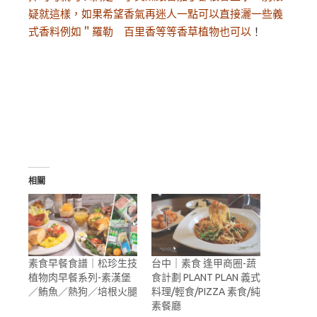
疑就這樣，如果希望香氣再迷人一點可以直接灑一些義
式香料例如＂羅勒 百里香等等香草植物也可以
！
相關
素食早餐食譜｜松珍生技
台中｜素食 逢甲商圈-蔬
植物肉早餐系列-素漢堡
食計劃 PLANT PLAN 義式
／鮪魚／熱狗／培根火腿
料理/輕食/PIZZA 素食/純
素餐廳