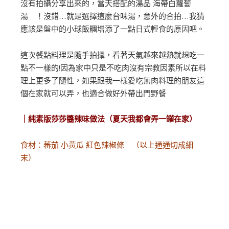
沒有拍攝分享出來的，當天搭配的湯品 海帶白蘿蔔
湯 ！沒錯…就是選擇這麼台味湯，意外的合拍…我猜
應該是盤中的小球飯糰增添了一點日式輕食的原因吧。
這次餐點料理是隨手拍攝，看著天氣越來越熱就想吃一
點不一樣的!因為家中只是不吃肉沒有宗教因素所以在料
理上更多了隨性，如果跟我一樣愛吃無肉料理的朋友這
個在家就可以弄，也適合做好外帶出門野餐
｜純素版莎莎醬辣味做法（夏天我都會弄一罐在家）
食材：蕃茄 小黃瓜 紅色辣椒條 （以上通通切成細
末）