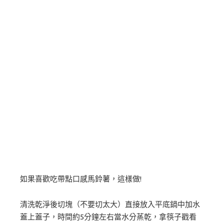
如果喜歡吃帶點口感馬鈴薯，這樣做!
清洗乾淨後切塊（不要切太大）直接放入平底鍋中加水
蓋上蓋子，時間約5分鐘左右當水分蒸乾，拿筷子戳看