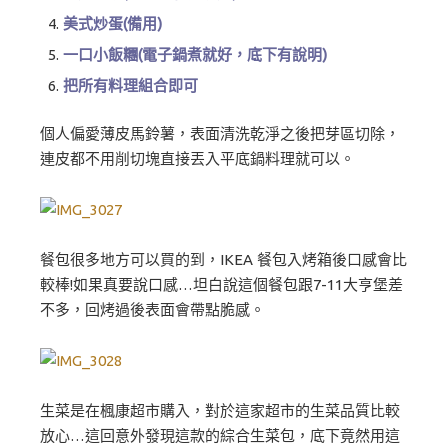
美式炒蛋(備用)
一口小飯糰(電子鍋煮就好，底下有說明)
把所有料理組合即可
個人偏愛薄皮馬鈴薯，表面清洗乾淨之後把芽區切除，
連皮都不用削切塊直接丟入平底鍋料理就可以。
餐包很多地方可以買的到，IKEA 餐包入烤箱後口感會比
較棒!如果真要說口感…坦白說這個餐包跟7-11大亨堡差
不多，回烤過後表面會帶點脆感。
生菜是在楓康超市購入，對於這家超市的生菜品質比較
放心…這回意外發現這款的綜合生菜包，底下竟然用這