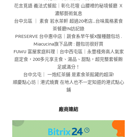
花言覓語 義法式餐館｜彰化花壇 山腰裡的秘境餐廳 Ｘ
濃郁藝術氣息
台中北區 ｜ 素食 若水茶軒 超過20老店...台味風格素食
茶餐廳!N訪記錄
PRESERVE 台中惠中店｜蔬食系早午餐X酸種麵包坊 .
Miacucina旗下品牌 : 麵包坊很好買
FUWU 富屋家庭料理｜台中西屯區｜永豐棧旁高人氣家
庭定食，200多元享主食、湯品、甜點，超完整套餐飽
足感滿分！
台中北屯｜ 一炮紅茶舖 是素食茶館藏的超深!
順慶點心坊｜港式燒賣 在地人也不一定知道的港式點心
鋪
廠商連結