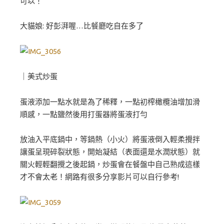
可以！
大貓娘: 好彭湃喔…比餐廳吃自在多了
｜美式炒蛋
蛋液添加一點水就是為了稀釋，一點初榨橄欖油增加滑
順感，一點鹽然後用打蛋器將蛋液打勻
放油入平底鍋中，等鍋熱（小火）將蛋液倒入輕柔攪拌
讓蛋呈現碎裂狀態，開始凝結（表面還是水潤狀態）就
關火輕輕翻攪之後起鍋，炒蛋會在餐盤中自己熟成這樣
才不會太老！網路有很多分享影片可以自行參考!