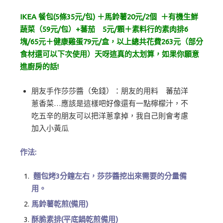
IKEA 餐包(5條35元/包) ＋馬鈴薯20元/2個 ＋有機生鮮
蔬菜（59元/包）+蕃茄 5元/顆＋素料行的素肉排6
塊/65元＋健康雞蛋79元/盒，以上總共花費263元（部分
食材還可以下次使用）天呀這真的太划算，如果你願意
進廚房的話!
朋友手作莎莎醬（免錢）：朋友的用料 蕃茄洋
蔥香菜…應該是這樣吧好像還有一點檸檬汁，不
吃五辛的朋友可以把洋蔥拿掉，我自己則會考慮
加入小黃瓜
作法:
麵包烤3分鐘左右，莎莎醬挖出來需要的分量備
用。
馬鈴薯乾煎(備用)
酥脆素排(平底鍋乾煎備用)