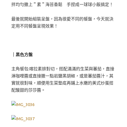
拌均勻撒上＂素＂海苔香鬆 手捏成一球球小飯搞定！
最後就開始組裝呈盤，因為很愛不同的餐盤，今天就決
定用不同餐盤呈現效果！
｜黑色方盤
主角餐包:喀拉素排對切，搭配滿滿的生菜與蕃茄，直接
淋咖哩醬或直接撒一點岩鹽黑胡椒，或是蕃茄醬汁，其
實就很對味，順便用生菜墊底再鋪上水嫩的美式炒蛋搭
配酸甜的莎莎醬。