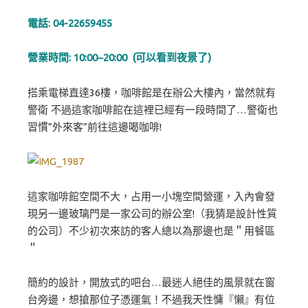
電話:
04-22659455
營業時間: 10:00~20:00 (可以看到夜景了)
搭乘電梯直達36樓，咖啡館是在辦公大樓內，當然就有
警衛 不過這家咖啡館在這裡已經有一段時間了…警衛也
習慣”外來客”前往這邊喝咖啡!
這家咖啡館空間不大，占用一小塊空間營運，入內會發
現另一邊玻璃門是一家公司的辦公室!（我猜是設計性質
的公司）不少初次來訪的客人總以為那邊也是＂用餐區
＂
簡約的設計，開放式的吧台…最迷人絕佳的風景就在窗
台旁邊，想搶那位子憑運氣！不過我天性慵『懶』有位