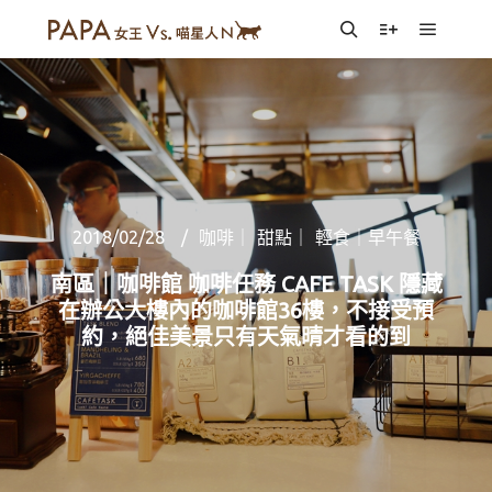
Main m
Search
More info
2018/02/28
咖啡｜ 甜點｜ 輕食｜早午餐
南區｜咖啡館 咖啡任務 CAFE TASK 隱藏
在辦公大樓內的咖啡館36樓，不接受預
約，絕佳美景只有天氣晴才看的到