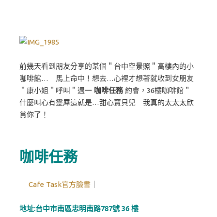
前幾天看到朋友分享的某個＂台中空景照＂高樓內的小
咖啡館… 馬上命中！想去…心裡才想著就收到女朋友
＂康小姐＂呼叫＂週一
咖啡任務
約會，36樓咖啡館＂
什麼叫心有靈犀這就是…甜心寶貝兒 我真的太太太欣
賞你了！
咖啡任務
｜
Cafe Task
官方臉書
｜
地址:台中市南區忠明南路787號 36 樓