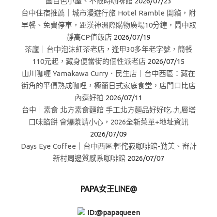
國白色小屋、不限時咖啡館
2026/07/23
台中住宿推薦｜城市漫遊行旅 Hotel Ramble 開箱，附
早餐、免費停車，距漢神洲際購物廣場10分鐘，鬧中取
靜高CP值飯店
2026/07/19
茶廬｜台中泡沫紅茶老店，逢甲30多年老字號，簡餐
110元起，藏身便當街的個性派老店
2026/07/15
山川咖喱 Yamakawa Curry．民生店｜台中西區：藏在
街角的平價熟成咖哩，極簡日式家庭食堂，店門口比店
內還好拍
2026/07/11
台中｜素食 北方素食麵館 手工北方麵品好好吃..九層塔
口味餡餅 會爆漿請小心，2026全新菜單+地址資訊
2026/07/09
Days Eye Coffee｜台中西區:輕侘寂咖啡館-勤美、審計
新村周邊質感系咖啡館
2026/07/07
PAPA女王LINE@
ID:@papaqueen