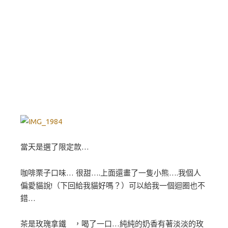
當天是選了限定款…
咖啡栗子口味… 很甜….上面還畫了一隻小熊….我個人
偏愛貓說!（下回給我貓好嗎？）可以給我一個迴圈也不
錯…
茶是玫瑰拿鐵 ，喝了一口…純純的奶香有著淡淡的玫