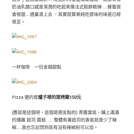
奶油乳酪口感是濕潤的吃起來像法式鬆餅軟綿 …蜂蜜很
香很甜…適量滴上去 ，其實就算單純吃原味的味道已經
很足。
一杯咖啡 一份金鍋甜點
Pizza 選的是
爐子裡的窯烤雞150元
(應該是這個吧，這個是朋友點的) 青醬當底，鋪上滿滿
的燻雞 起司 蘑菇 … 整體有著起司的香氣就是少了辣
椒….我也忘記問到底有沒有辣椒粉可以加。