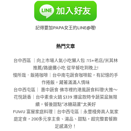
記得要加PAPA女王的LINE@喔!
熱門文章
台中西區 ｜向上市場人氣小吃懶人包 :15+老店/米其林
推薦/路邊攤小吃 從早餐吃到晚上!
慢所哉．飯捲咖啡｜台中南屯蔬食咖啡館，有記憶的手
作捲飯，藏著滿滿人情味
台中西屯區｜ 惠中蔬食 佛寺裡的港風蔬食料理!大推～
花悅蔬香｜台中素食火鍋 $339 爆盆款時令蔬菜盆無限
續，餐後甜點"冰糖葫蘆"太美好
FUWU 富屋家庭料理｜台中西屯區｜永豐棧旁高人氣家
庭定食，200多元享主食、湯品、甜點，超完整套餐飽
足感滿分！