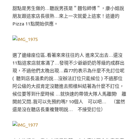
甜點是男生做的…聽說男孩是＂麵包師傅＂，康小姐說
朋友跟這家店長很熟…來上一次就愛上這家！這邊的
Pizza 11點開始供應。
選了邊緣座位區..看著來來往往的人 進來又出去…還沒
11點這家店就客滿了…發現不少爺爺奶奶等級的成群出
現，不過他們太晚出現…森77的表示為什麼不先訂位呢
( 聽到店長溫柔的說…沒辦法訂位只能候位 ) 不過那位
阿公級的大叔肯定沒聽進去照樣糾結著為什麼不訂位，
候位要等到什麼時候 …就快速的帶領大隊人馬離開! 離
開前又問..我可以先預約嗎? 10個人 可以吧… （當然
還是沒在聽店長重複聲明說… 不接受訂位）