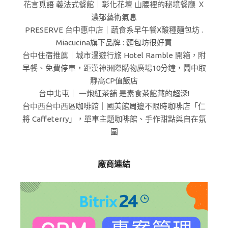
花言覓語 義法式餐館｜彰化花壇 山腰裡的秘境餐廳 Ｘ
濃郁藝術氣息
PRESERVE 台中惠中店｜蔬食系早午餐X酸種麵包坊 .
Miacucina旗下品牌 : 麵包坊很好買
台中住宿推薦｜城市漫遊行旅 Hotel Ramble 開箱，附
早餐、免費停車，距漢神洲際購物廣場10分鐘，鬧中取
靜高CP值飯店
台中北屯｜ 一炮紅茶舖 是素食茶館藏的超深!
台中西台中西區咖啡館｜國美館周邊不限時咖啡店「仁
將 Caffeterry」，單車主題咖啡館、手作甜點與自在氛
圍
廠商連結