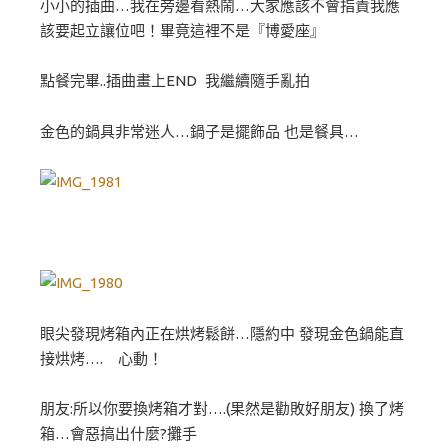
小小的插曲…我在旁邊看熱鬧…大家應該不會指責我應
該要起立讓位吧！畢竟這裡不是『博愛座』
點餐完畢..插曲畫上END 我繼續隨手亂拍
金色的鍋具非常迷人…鍋子是擺飾品 也是餐具…
眼尖發現烤箱內正在烘烤鬆餅…隱約中 發現金色鍋能直
接烘烤…. 心動！
朋友:所以你要換烤箱才對….(果然是勸敗好朋友) 換了烤
箱…會惡搞出什麼?攤手