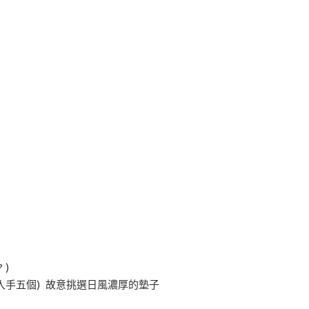
? )
(入手五個) 故意挑選日風濃厚的墊子