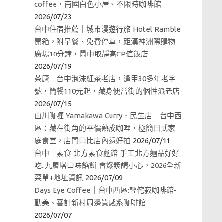
coffee，南國白色小屋、不限時咖啡館
2026/07/23
台中住宿推薦｜城市漫遊行旅 Hotel Ramble
開箱，附早餐、免費停車，距漢神洲際購物
廣場10分鐘，鬧中取靜高CP值飯店
2026/07/19
茶廬｜台中泡沫紅茶老店，逢甲30多年老字
號，簡餐110元起，藏身便當街的個性派老店
2026/07/15
山川咖喱 Yamakawa Curry．民生店｜台中西
區：藏在街角的平價熟成咖哩，極簡日式家
庭食堂，店門口比店內還好拍
2026/07/11
台中｜素食 北方素食麵館 手工北方麵品好好
吃..九層塔口味餡餅 會爆漿請小心，2026全新
菜單+地址資訊
2026/07/09
Days Eye Coffee｜台中西區:輕侘寂咖啡館-
勤美、審計新村周邊質感系咖啡館
2026/07/07