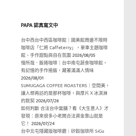
PAPA 認真寫文中
台中西台中西區咖啡館｜國美館周邊不限時
咖啡店「仁將 Caffeterry」，單車主題咖啡
館、手作甜點與自在氛圍
2026/08/05
慢所哉．飯捲咖啡｜台中南屯蔬食咖啡館，
有記憶的手作捲飯，藏著滿滿人情味
2026/08/01
SUMUGAGA COFFEE ROASTERS｜空間美，
讓人想再訪的是那杯咖啡，與厚片Ｘ冰淇淋
的默契
2026/07/26
如何判斷 合法台中當舖？看《大生意人》才
發現：原來很多小老闆合法資金靠山就是
它！
2026/07/24
台中北屯隱藏版咖啡廳｜矽穀珈琲所 SiGu