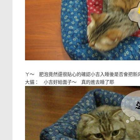
ㄚ～ 肥泡竟然還很貼心的確認小吉入睡後是否會把
大貓： 小吉好給面子～ 真的進去睡了耶