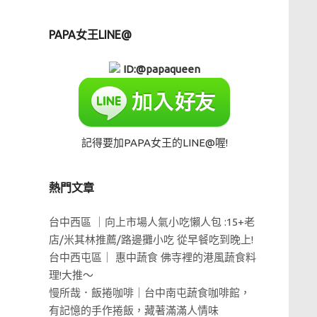
PAPA女王LINE@
ID:@papaqueen
記得要加PAPA女王的LINE@喔!
熱門文章
台中西區 ｜向上市場人氣小吃懶人包 :15+老
店/米其林推薦/路邊攤小吃 從早餐吃到晚上!
台中西屯區｜ 惠中蔬食 佛寺裡的港風蔬食料
理!大推～
慢所哉．飯捲咖啡｜台中南屯蔬食咖啡館，
有記憶的手作捲飯，藏著滿滿人情味