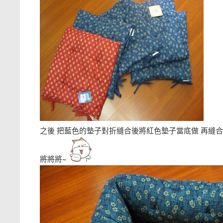
之後 把藍色的墊子對折縫合後將紅色墊子當底做 再縫
將將將~