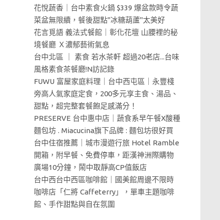
花悅蔬香｜台中素食火鍋 $339 爆盆款時令蔬
菜盆無限續，餐後甜點"冰糖葫蘆"太美好
花言覓語 義法式餐館｜彰化花壇 山腰裡的秘
境餐廳 Ｘ濃郁藝術氣息
台中北區 ｜ 素食 若水茶軒 超過20老店...台味
風格素食茶餐廳!N訪記錄
FUWU 富屋家庭料理｜台中西屯區｜永豐棧
旁高人氣家庭定食，200多元享主食、湯品、
甜點，超完整套餐飽足感滿分！
PRESERVE 台中惠中店｜蔬食系早午餐X酸種
麵包坊 . Miacucina旗下品牌 : 麵包坊很好買
台中住宿推薦｜城市漫遊行旅 Hotel Ramble
開箱，附早餐、免費停車，距漢神洲際購物
廣場10分鐘，鬧中取靜高CP值飯店
台中西台中西區咖啡館｜國美館周邊不限時
咖啡店「仁將 Caffeterry」，單車主題咖啡
館、手作甜點與自在氛圍