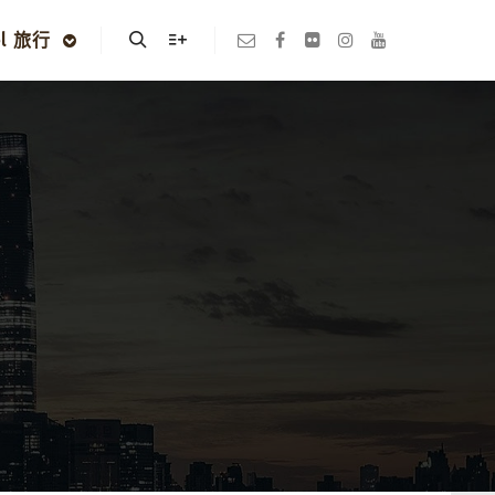
el 旅行
Search
More info