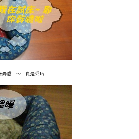
新床弄髒 ～ 真是乖巧