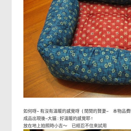
如何呀~ 有沒有溫暖的感覺呀 ( 閒閒的賢妻~ 本物
成品出現後~大貓 : 好溫暖的感覺耶 !
放在地上拍照時小吉～ 已經忍不住來試用