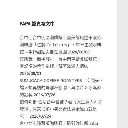
PAPA 認真寫文中
台中西台中西區咖啡館｜國美館周邊不限時
咖啡店「仁將 Caffeterry」，單車主題咖啡
館、手作甜點與自在氛圍
2026/08/05
慢所哉．飯捲咖啡｜台中南屯蔬食咖啡館，
有記憶的手作捲飯，藏著滿滿人情味
2026/08/01
SUMUGAGA COFFEE ROASTERS｜空間美，
讓人想再訪的是那杯咖啡，與厚片Ｘ冰淇淋
的默契
2026/07/26
如何判斷 合法台中當舖？看《大生意人》才
發現：原來很多小老闆合法資金靠山就是
它！
2026/07/24
台中北屯隱藏版咖啡廳｜矽穀珈琲所 SiGu