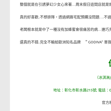
整個就是在引誘夢幻少女心來著…周末假日這間店就是
真的好喜歡..不想排隊，透過網路宅配預購沒問題….不過
老闆根本就是中了一種沒有加蜂蜜會很痛苦的病…連巧克力
還真的不錯..完全不輸給歐洲知名品牌 ＂GODIVA” 
（冰淇淋
地址：彰化市彰水路215號; 電話：04-7
官方