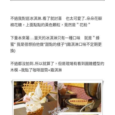
不過我對這冰淇淋..看了就討喜 也太可愛了..朵朵花瓣
棉花糖，上面點點的黃色顆粒，竟然是＂花粉＂
下重本來著….當天的冰淇淋只有一種口味 就是＂蜂
蜜” 我是很想拍他做”甜點的樣子”(霜淇淋口味不定期更
換)
不過都沒拍到..所以就算了，但是現場有看到圓錐體型的
木模 ~我點了咖啡甜筒+霜淇淋