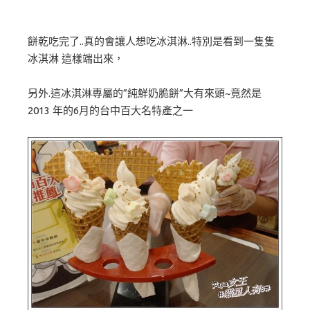
餅乾吃完了..真的會讓人想吃冰淇淋..特別是看到一隻隻
冰淇淋 這樣端出來，
另外.這冰淇淋專屬的”純鮮奶脆餅”大有來頭~竟然是
2013 年的6月的台中百大名特產之一