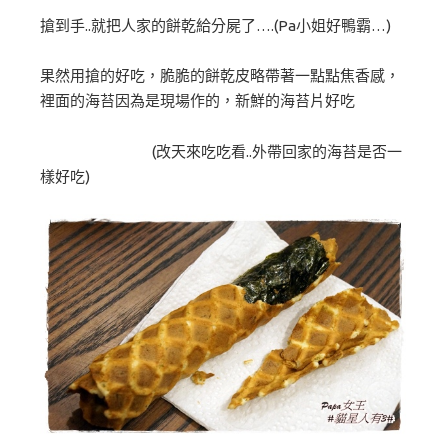
搶到手..就把人家的餅乾給分屍了….(Pa小姐好鴨霸…)
果然用搶的好吃，脆脆的餅乾皮略帶著一點點焦香感，
裡面的海苔因為是現場作的，新鮮的海苔片好吃
(改天來吃吃看..外帶回家的海苔是否一
樣好吃)