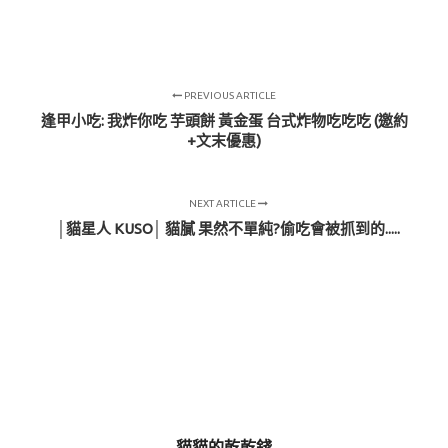
PREVIOUS ARTICLE
逢甲小吃: 我炸你吃 芋頭餅 黃金蛋 台式炸物吃吃吃 (邀約
+文末優惠)
NEXT ARTICLE
│貓星人 KUSO│ 貓膩 果然不單純?偷吃會被抓到的.....
貓貓的乾乾錢