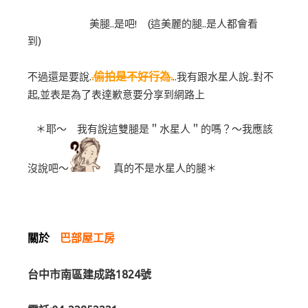
美腿..是吧! (這美麗的腿..是人都會看
到)
.偷拍是不好行為.
不過還是要說.
..我有跟水星人說..對不
起,並表是為了表達歉意要分享到網路上
＊耶～ 我有說這雙腿是＂水星人＂的嗎？～我應該
沒說吧～
真的不是水星人的腿＊
關於
巴部屋工房
台中市南區建成路1824號