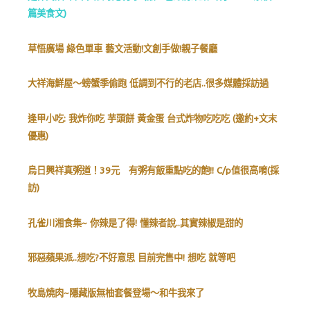
篇美食文)
草悟廣場 綠色單車 藝文活動!文創手做!親子餐廳
大祥海鮮屋～螃蟹季偷跑 低調到不行的老店..很多媒體採訪過
逢甲小吃: 我炸你吃 芋頭餅 黃金蛋 台式炸物吃吃吃 (邀約+文末
優惠)
烏日興祥真粥道！39元 有粥有飯重點吃的飽!! C/p值很高唷(採
訪)
孔雀川湘食集~ 你辣是了得! 懂辣者說..其實辣椒是甜的
邪惡蘋果派..想吃?不好意思 目前完售中! 想吃 就等吧
牧島燒肉~隱藏版無柚套餐登場～和牛我來了