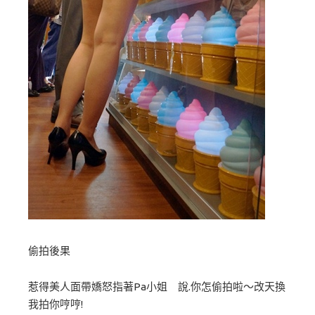
偷拍後果
惹得美人面帶嬌怒指著Pa小姐 說.你怎偷拍啦～改天換
我拍你哼哼!