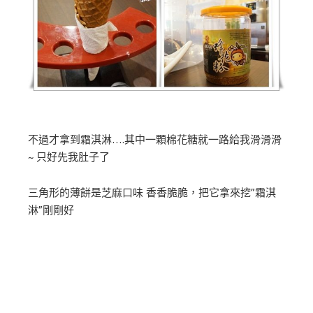
不過才拿到霜淇淋….其中一顆棉花糖就一路給我滑滑滑
~ 只好先我肚子了
三角形的薄餅是芝麻口味 香香脆脆，把它拿來挖”霜淇
淋”剛剛好