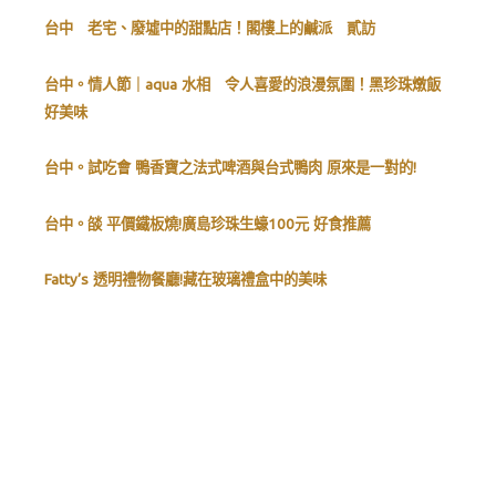
台中 老宅、廢墟中的甜點店！閣樓上的鹹派 貳訪
台中。情人節｜aqua 水相 令人喜愛的浪漫氛圍！黑珍珠燉飯
好美味
台中。試吃會 鴨香寶之法式啤酒與台式鴨肉 原來是一對的!
台中。燄 平價鐵板燒!廣島珍珠生蠔100元 好食推薦
Fatty’s 透明禮物餐廳!藏在玻璃禮盒中的美味