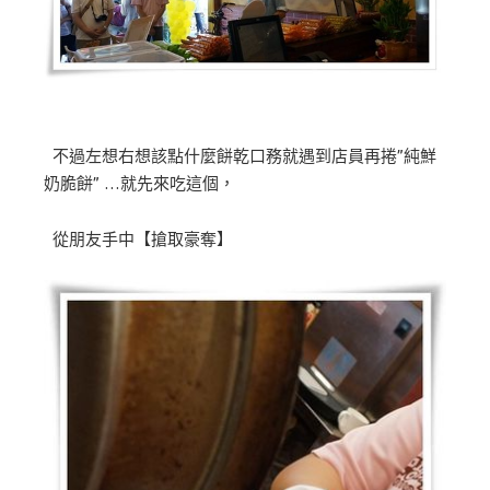
不過左想右想該點什麼餅乾口務就遇到店員再捲”純鮮
奶脆餅” …就先來吃這個，
從朋友手中【搶取豪奪】