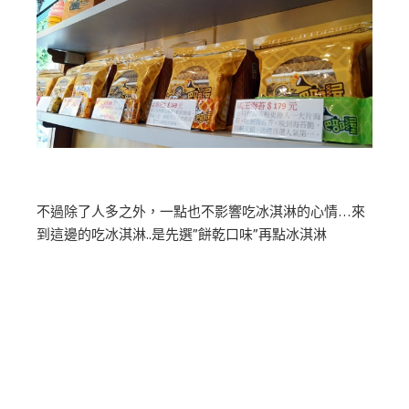
不過除了人多之外，一點也不影響吃冰淇淋的心情…來
到這邊的吃冰淇淋..是先選”餅乾口味”再點冰淇淋