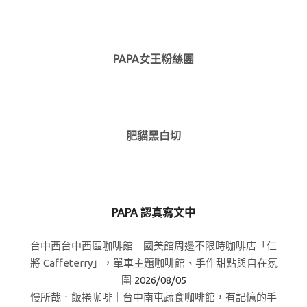
PAPA女王粉絲團
肥貓黑白切
PAPA 認真寫文中
台中西台中西區咖啡館｜國美館周邊不限時咖啡店「仁
將 Caffeterry」，單車主題咖啡館、手作甜點與自在氛
圍
2026/08/05
慢所哉．飯捲咖啡｜台中南屯蔬食咖啡館，有記憶的手