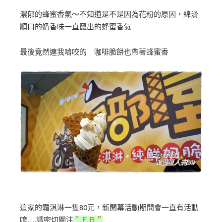
濃郁的蜂蜜香氣～不知道是不是因為花粉的原因，綿滑
順口的奶香味一直竄出的蜂蜜香氣
最後竟然連我啃咬的 咖啡脆餅也帶著蜂蜜香
這家的霜淇淋一隻80元，新開幕活動期間會一直有活動
唷….請密切關注
＂ＦＢ＂