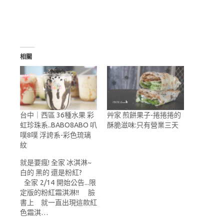
相關
台中｜西區 36種水果 彩
艸家 煎餅果子-捲捲捲的
虹珍珠系..BABO8ABO 叭
酥脆滋味:只有營業三天
噗8噗 浮誇系-彩色琉璃
紋
就是要瘋! 全家 冰淇淋~
白的 黑的 還是粉紅?
全家 2/14 開始公告...限
定版的粉紅霜淇淋!! 臉
書上 就一直出現這款紅
色霜淇…