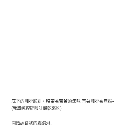
底下的咖啡脆餅，略帶著苦苦的焦味 有著咖啡香無誤~
(我單純捏碎咖啡餅乾來吃)
開始舔食我的霜淇淋..