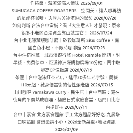
作捲飯，藏著滿滿人情味
2026/08/01
SUMUGAGA COFFEE ROASTERS｜空間美，讓人想再訪
的是那杯咖啡，與厚片Ｘ冰淇淋的默契
2026/07/26
如何判斷 合法台中當舖？看《大生意人》才發現：原來
很多小老闆合法資金靠山就是它！
2026/07/24
台中北屯隱藏版咖啡廳｜矽穀珈琲所 SiGu coffee，南
國白色小屋、不限時咖啡館
2026/07/23
台中住宿推薦｜城市漫遊行旅 Hotel Ramble 開箱，附
早餐、免費停車，距漢神洲際購物廣場10分鐘，鬧中取
靜高CP值飯店
2026/07/19
茶廬｜台中泡沫紅茶老店，逢甲30多年老字號，簡餐
110元起，藏身便當街的個性派老店
2026/07/15
山川咖喱 Yamakawa Curry．民生店｜台中西區：藏在
街角的平價熟成咖哩，極簡日式家庭食堂，店門口比店
內還好拍
2026/07/11
台中｜素食 北方素食麵館 手工北方麵品好好吃..九層塔
口味餡餅 會爆漿請小心，2026全新菜單+地址資訊
2026/07/09