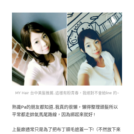
MY Hair 台中美髮推薦..這樣有粉青春，我絕對不會給line 的~
熟識Pa的朋友都知道..我真的很懶，懶得整理頭髮所以
平常都走帥氣馬尾路線，因為綁起來就好 !
上髮廊通常只是為了把布丁頭毛遮蓋一下!（不然放下來