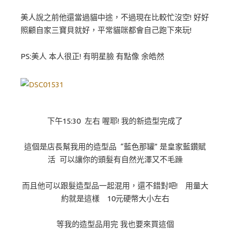
美人說之前他還當過貓中途，不過現在比較忙沒空! 好好
照顧自家三寶貝就好，平常貓咪都會自己跑下來玩!
PS:美人 本人很正! 有明星臉 有點像 余皓然
下午15:30 左右 喔耶! 我的新造型完成了
這個是店長幫我用的造型品 “藍色那罐” 是皇家藍鑽賦
活 可以讓你的頭髮有自然光澤又不毛躁
而且他可以跟髮造型品一起混用，還不錯對吧! 用量大
約就是這樣 10元硬幣大小左右
等我的造型品用完 我也要來買這個