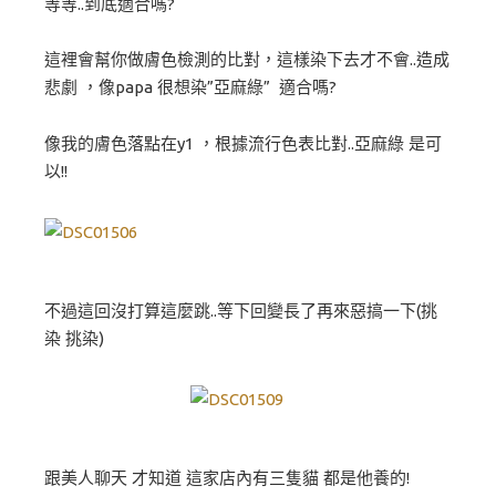
等等..到底適合嗎?
這裡會幫你做膚色檢測的比對，這樣染下去才不會..造成
悲劇 ，像papa 很想染”亞麻綠” 適合嗎?
像我的膚色落點在y1 ，根據流行色表比對..亞麻綠 是可
以!!
不過這回沒打算這麼跳..等下回變長了再來惡搞一下(挑
染 挑染)
跟美人聊天 才知道 這家店內有三隻貓 都是他養的!