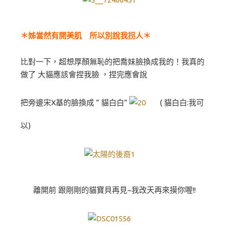
＊姊當然有開美肌 所以別說我拐人＊
比對一下，超想厚顏無恥的把喬妹臉換成我的！我真的
做了 大貓應該會捏我臉 ，捏完應會說
把旁邊宋X基的臉換成 ” 貓白白”
( 貓白白:我可
以)
離開前 跟剛剛的貓寶貝再見~我改天再來摸你喔!!