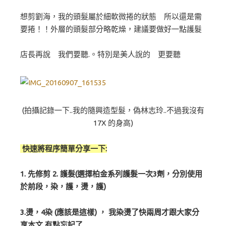
想剪劉海，我的頭髮屬於細軟微捲的狀態 所以還是需
要捲！！外層的頭髮部分略乾燥，建議要做好一點護髮
店長再說 我們要聽.。特別是美人說的 更要聽
(拍攝記錄一下..我的隨興造型髮，偽林志玲..不過我沒有
17X 的身高)
快速將程序簡單分享一下:
1. 先修剪 2. 護髮(選擇柏金系列護髮一次3劑，分別使用
於前段，染，護，燙，護)
3.燙，4染 (應該是這樣) ， 我染燙了快兩周才跟大家分
享本文 有點忘記了