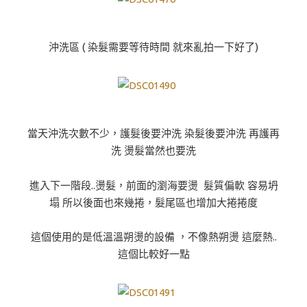
沖洗區 ( 染髮需要等待時間 就來亂拍一下好了)
當天沖洗次數不少，護髮後要沖洗 染髮後要沖洗 再護再
洗 燙髮當然也要洗
進入下一階段..燙髮，前面的瀏海要燙 髮質偏軟 容易坍
塌 所以後面也來幾捲，髮尾區也增加大捲捲度
這個使用的是低溫溫朔燙的設備 ，不像熱朔燙 這麼熱..
這個比較好一點