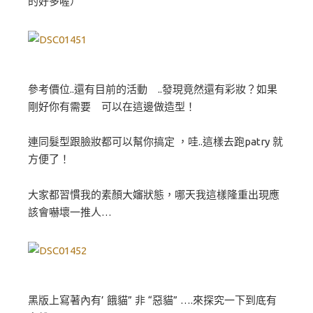
的好多喔）
參考價位..還有目前的活動 ..發現竟然還有彩妝？如果
剛好你有需要 可以在這邊做造型！
連同髮型跟臉妝都可以幫你搞定 ，哇..這樣去跑patry 就
方便了！
大家都習慣我的素顏大嬸狀態，哪天我這樣隆重出現應
該會嚇壞一推人…
黑版上寫著內有’ 餓貓” 非 “惡貓” ….來探究一下到底有