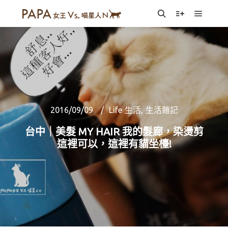
Main m
Search
More info
2016/09/09
Life 生活
,
生活雜記
台中｜美髮 MY HAIR 我的髮廊，染燙剪
這裡可以，這裡有貓坐檯!