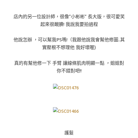
店內的另一位設計師，很像”小彬彬” 長大版，很可愛笑
起來很靦腆! 我說我要拍過程
他說怎辦 ，可以幫我PS嗎!（我跟他說我會幫他修圖..其
實壓根不想理他 我好壞喔)
真的有幫他修一下 手臂 讓線條肌肉明顯一點 ，姐姐對
你不錯對吧!!
護髮