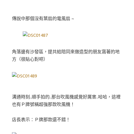
傳說中那個沒有葉扇的電風扇 ~
角落邊有沙發區，提共給陪同來做造型的朋友窩著的地
方（很貼心對吧）
溝通時刻..順手拍的..那台吹風機感覺好厲害..哈哈，這裡
也有Ｐ牌號稱超強那款吹風機！
店長表示：Ｐ牌那款還不錯！