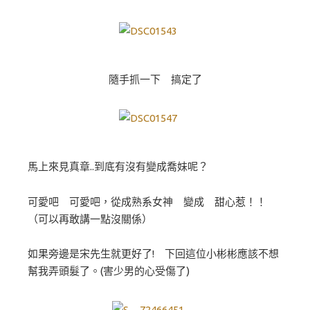
隨手抓一下 搞定了
馬上來見真章..到底有沒有變成喬妹呢？
可愛吧 可愛吧，從成熟系女神 變成 甜心惹！！
（可以再敢講一點沒關係）
如果旁邊是宋先生就更好了! 下回這位小彬彬應該不想
幫我弄頭髮了。(害少男的心受傷了)