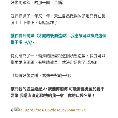
好像馬頭蓋上的那一圈，苦惱）
就這樣過了一年又一年，天生自然微捲的頭毛只有在長
度上上下修正，有點無趣了！
就在看到喬妹（太陽的後裔造型）.我應該可以換成這個
樣子吧 >//// <
特別研究了一下喬妹的臉型跟這個頭髮造型，長度可以
綁馬尾沒問題，有遮臉效果！就決定是你了..喬妹!!
（搞得好像要叫，喬妹去對戰一樣）
敲問我的造型經紀人: 我要剪瀏海 可能需要燙至於要不
要染 我還沒決定耶!快給我一家 你的口袋名單！
ㄔ