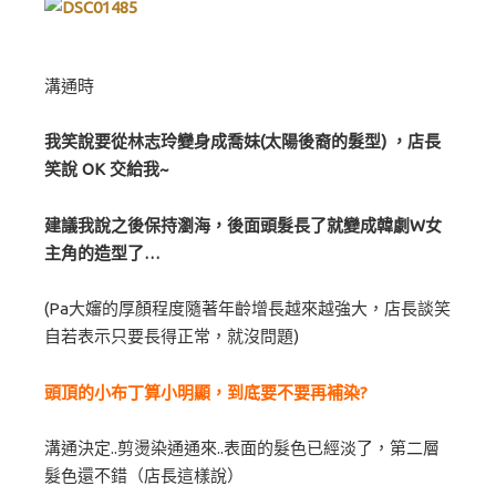
溝通時
我笑說要從林志玲變身成喬妹(太陽後裔的髮型)
，店長
笑說 OK 交給我~
建議我說之後保持瀏海，後面頭髮長了就變成韓劇W女
主角的造型了…
(Pa大嬸的厚顏程度隨著年齡增長越來越強大，店長談笑
自若表示只要長得正常，就沒問題)
頭頂的小布丁算小明顯，到底要不要再補染?
溝通決定..剪燙染通通來..表面的髮色已經淡了，第二層
髮色還不錯（店長這樣說）