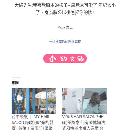
大貓先生:我喜歡原本的樣子~ 感覺太可愛了 年紀太小
了，身為腦公以後怎捏你的臉 !
Papa 女王
一併推廣你的粉絲專頁
相關
台中染髮 ｜ MY-HAIR
VIRUS HAIR SALON 24H
SALON 綠映河畔旁的髮
(勤美概念店)有著慵懶法
廊 , 英倫工業風”剪燙染
式風格捲度讓人喜愛!台