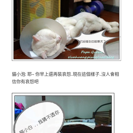
貓小泡: 耶~ 你早上還再裝哀怨..現在這個樣子..沒人會相
信你有哀怨吧