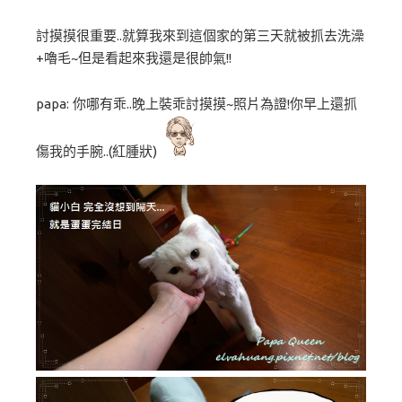
討摸摸很重要..就算我來到這個家的第三天就被抓去洗澡
+嚕毛~但是看起來我還是很帥氣!!
papa: 你哪有乖..晚上裝乖討摸摸~照片為證!你早上還抓
傷我的手腕..(紅腫狀)