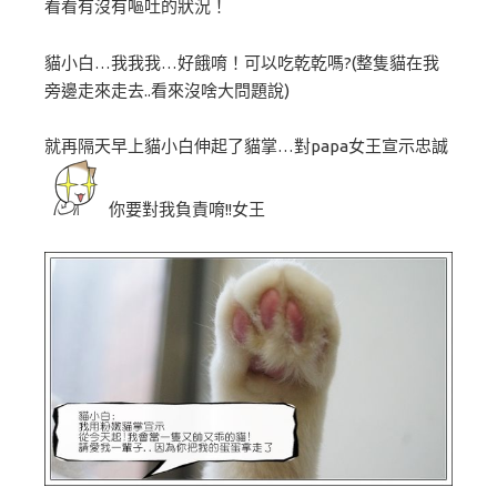
看看有沒有嘔吐的狀況！
貓小白…我我我…好餓唷！可以吃乾乾嗎?(整隻貓在我
旁邊走來走去..看來沒啥大問題說)
就再隔天早上貓小白伸起了貓掌…對papa女王宣示忠誠
你要對我負責唷!!女王