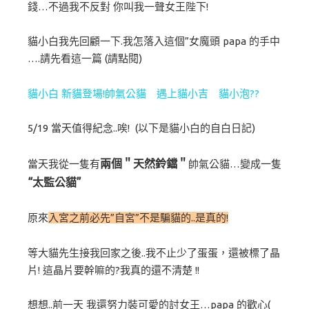
錢…不過我不反對 你叫我一聲女王陛下!
貓小白我先回顧一下.我怎落入這個”女魔頭 papa 的手中
….請先看這一篇 (請點閱)
貓小白 新貓登場!帥氣公貓 遇上貓小吉 貓小泡??
5/19 當天值得紀念..唉! (以下是貓小白的自白日記)
兩個＂天然鈴鐺＂
當天我從一隻有
帥氣公貓…變成一隻
“太監公貓”
原來
入宮之前必先”自宮”不是騙貓的..是真的!
等大貓先生接我回家之後..我不止少了蛋蛋，還被標了晶
片! 這晶片要幹嘛的?我真的還不清楚 !!
想想..前一天 我還努力裝可愛的討女王…papa 的歡心(