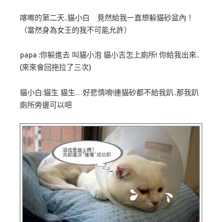
喀嚓的第二天..貓小白 竟然給我一直想躲貓砂盆內！
（當然身為女王的我不可能允許）
papa :你躲進去 叫貓小泡 貓小吉怎上廁所! 你給我出來..
(來來會回拖拉了三次)
貓小白:貓生 貓生…好悲情唷!連貓砂都不給我趴..那我趴
廁所旁邊可以吧