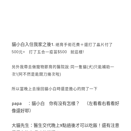
貓小白入住我家之後1.
絕育手術花費＋還打了晶片付了
500元+ 打了五合一疫苗$500 就這樣!
另外我帶去做寵物節育的醫院說:同一隻貓(犬)只能補助一
次!(阿不然是能開刀幾次啦)
所以當晚上去接回貓小白時還是擔心的問了一下
papa ：貓小白 你有沒有怎樣？ （左看看右看看好
像還好耶）
大貓先生：醫生交代晚上9點過後才可以吃飯！還有注意