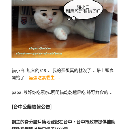
貓小白: 無言的519…..我的蛋蛋真的就沒了….帶上頭套
開始了
無蛋吃素貓生….
papa :最好你吃素啦..明明貓乾乾還是吃 綠野鮮食的…
[台中公貓結紮公告]
飼主的身分證戶籍地登記在台中，台中市政府提供補助