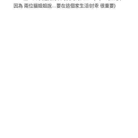
因為 兩位貓姐姐說…要在這個家生活!討乖 很重要)