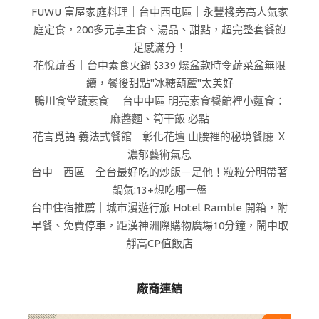
FUWU 富屋家庭料理｜台中西屯區｜永豐棧旁高人氣家
庭定食，200多元享主食、湯品、甜點，超完整套餐飽
足感滿分！
花悅蔬香｜台中素食火鍋 $339 爆盆款時令蔬菜盆無限
續，餐後甜點"冰糖葫蘆"太美好
鴨川食堂蔬素食 ｜台中中區 明亮素食餐館裡小麵食：
麻醬麵、筍干飯 必點
花言覓語 義法式餐館｜彰化花壇 山腰裡的秘境餐廳 Ｘ
濃郁藝術氣息
台中｜西區 全台最好吃的炒飯－是他！粒粒分明帶著
鍋氣:13+想吃哪一盤
台中住宿推薦｜城市漫遊行旅 Hotel Ramble 開箱，附
早餐、免費停車，距漢神洲際購物廣場10分鐘，鬧中取
靜高CP值飯店
廠商連結