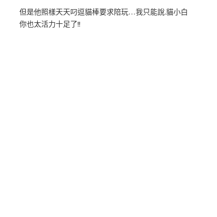
但是他照樣天天叼逗貓棒要求陪玩…我只能說.貓小白
你也太活力十足了!!