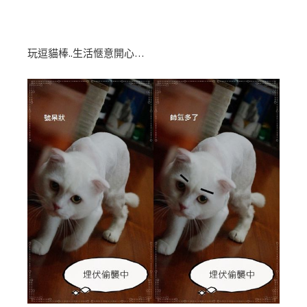
玩逗貓棒..生活愜意開心…