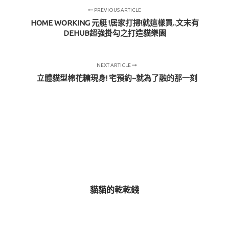
PREVIOUS ARTICLE
HOME WORKING 元艇 !居家打掃!就這樣買..文末有
DEHUB超強掛勾之打造貓樂園
NEXT ARTICLE
立體貓型棉花糖現身! 宅預約~就為了融的那一刻
貓貓的乾乾錢