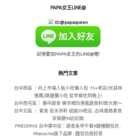
PAPA女王LINE@
ID:@papaqueen
記得要加PAPA女王的LINE@喔!
熱門文章
台中西區 ｜向上市場人氣小吃懶人包 :15+老店/米其林
推薦/路邊攤小吃 從早餐吃到晚上!
台中西屯區｜ 惠中蔬食 佛寺裡的港風蔬食料理!大推～
台中北區 ｜ 素食 若水茶軒 超過20老店...台味風格素食
茶餐廳!N訪記錄
PRESERVE 台中惠中店｜蔬食系早午餐X酸種麵包坊 .
Miacucina旗下品牌 : 麵包坊很好買