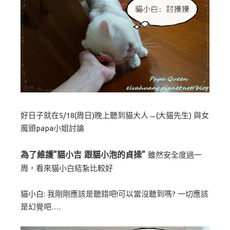
好日子就在5/18(周日)晚上聽到貓大人→(大貓先生) 與女
魔頭papa小姐討論
為了維護”貓小吉 跟貓小泡的貞操”
雖然安全度過一
周，看來貓小白結紮比較好
貓小白: 我剛剛應該是聽錯吧!可以當沒聽到嗎? 一切應該
是幻覺吧….