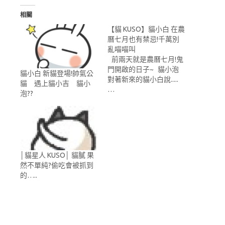
相關
【貓 KUSO】貓小白 在農
曆七月也有禁忌!千萬別
亂喵喵叫
前兩天就是農曆七月!鬼
門開啟的日子~ 貓小泡
貓小白 新貓登場!帥氣公
對著新來的貓小白說.....
貓 遇上貓小吉 貓小
…
泡??
│貓星人 KUSO│ 貓膩 果
然不單純?偷吃會被抓到
的…..