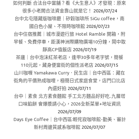
如何判斷 合法台中當舖？看《大生意人》才發現：原來
很多小老闆合法資金靠山就是它！
2026/07/24
台中北屯隱藏版咖啡廳｜矽穀珈琲所 SiGu coffee，南
國白色小屋、不限時咖啡館
2026/07/23
台中住宿推薦｜城市漫遊行旅 Hotel Ramble 開箱，附
早餐、免費停車，距漢神洲際購物廣場10分鐘，鬧中取
靜高CP值飯店
2026/07/19
茶廬｜台中泡沫紅茶老店，逢甲30多年老字號，簡餐
110元起，藏身便當街的個性派老店
2026/07/15
山川咖喱 Yamakawa Curry．民生店｜台中西區：藏在
街角的平價熟成咖哩，極簡日式家庭食堂，店門口比店
內還好拍
2026/07/11
台中｜素食 北方素食麵館 手工北方麵品好好吃..九層塔
口味餡餅 會爆漿請小心，2026全新菜單+地址資訊
2026/07/09
Days Eye Coffee｜台中西區:輕侘寂咖啡館-勤美、審計
新村周邊質感系咖啡館
2026/07/07