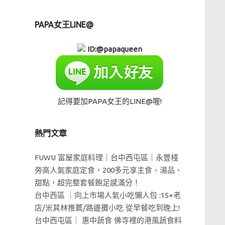
PAPA女王LINE@
ID:@papaqueen
記得要加PAPA女王的LINE@喔!
熱門文章
FUWU 富屋家庭料理｜台中西屯區｜永豐棧
旁高人氣家庭定食，200多元享主食、湯品、
甜點，超完整套餐飽足感滿分！
台中西區 ｜向上市場人氣小吃懶人包 :15+老
店/米其林推薦/路邊攤小吃 從早餐吃到晚上!
台中西屯區｜ 惠中蔬食 佛寺裡的港風蔬食料