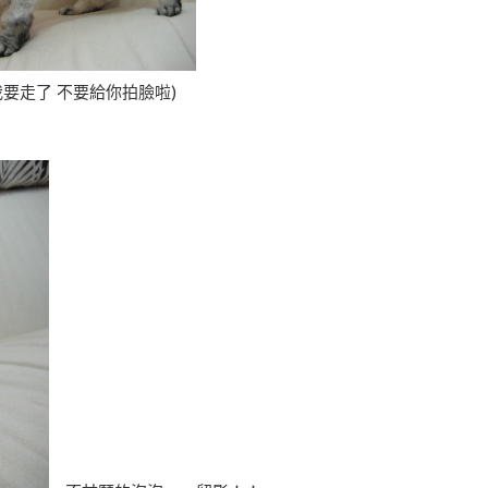
你拍臉啦)