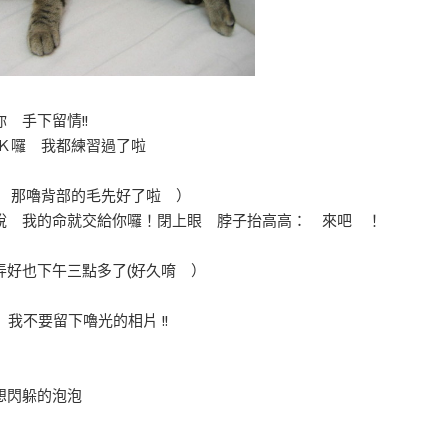
 手下留情!!
然ＯＫ囉 我都練習過了啦
怕的 那嚕背部的毛先好了啦 ）
說 我的命就交給你囉！閉上眼 脖子抬高高： 來吧 ！
弄好也下午三點多了(好久唷 ）
~ 我不要留下嚕光的相片 !!
想閃躲的泡泡