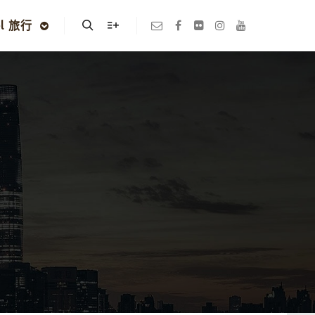
el 旅行
Search
More info