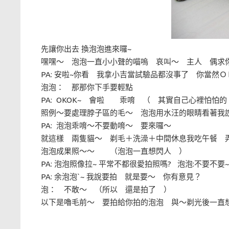
先讓你出去 換泡泡進來囉~
嘿嘿～ 泡泡一直小小聲的喵嗚 哀叫～ 主人 偶求你
PA: 安啦~你看 我拿小吉當試驗品都沒事了 你當
泡泡： 那那你下手要輕點
PA: OKOK~ 會啦 乖唷 （ 其實自己心裡怕
照例～要處理脖子區的毛～ 泡泡用水汪的眼睛看著我
PA: 泡泡乖唷～不要動唷～ 要來囉～
就這樣 兩隻貓～ 剃毛＋洗澡＋中間休息我吃午餐 
泡泡成果照～～ （泡泡一直想閃人 ）
PA: 泡泡照像拉~ 平常不都很愛拍照嗎? 泡泡:不要不要
PA: 余泡泡`~ 我說要拍 就是要～ 你有意見？
泡： 不敢～ （所以 還是拍了 ）
以下是嚕毛前～ 要拍給你拍的泡泡 與～剃光後一直