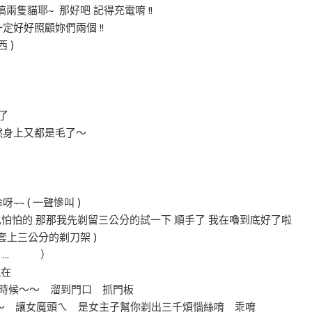
要搞兩隻貓耶~ 那好吧 記得充電唷 !!
我一定好好照顧妳們兩個 !!
 )
手了
不然身上又都是毛了～
)
~ ( 一聲慘叫 )
實我也怕怕的 那那我先剃留三公分的試一下 順手了 我在嚕到底好了啦
的套上三公分的剃刀架 )
 ….. ）
現在
刀頭的時候～～ 溜到門口 抓門板
～ 讓女魔頭ㄟ 是女主子幫你剃出三千煩惱絲唷 乖唷