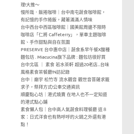
理!大推～
慢所哉．飯捲咖啡｜台中南屯蔬食咖啡館，
有記憶的手作捲飯，藏著滿滿人情味
台中西台中西區咖啡館｜國美館周邊不限時
咖啡店「仁將 Caffeterry」，單車主題咖啡
館、手作甜點與自在氛圍
PRESERVE 台中惠中店｜蔬食系早午餐X酸種
麵包坊 . Miacucina旗下品牌 : 麵包坊很好買
台中北區 ｜ 素食 若水茶軒 超過20老店...台味
風格素食茶餐廳!N訪記錄
台中｜廟宇 松竹寺 流水觀音 觀世音菩薩求籤
求子，祭拜方式!公車交通資訊
順慶點心坊｜港式燒賣 在地人也不一定知道
的港式點心鋪
素食懶人包｜台中高人氣蔬食料理餐廳 這８
家：日式洋食也有熱呼呼的火鍋之外還有港
點！