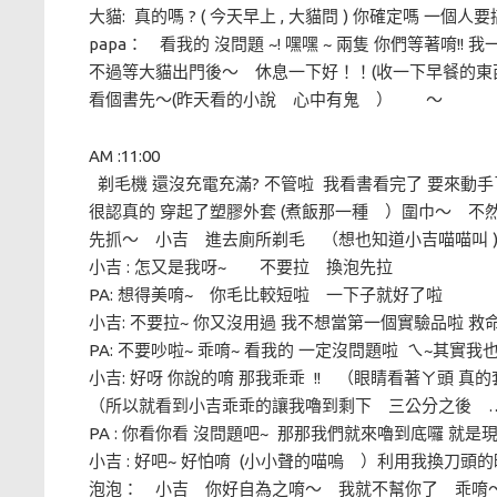
大貓: 真的嗎 ? ( 今天早上 , 大貓問 ) 你確定嗎 一個人
papa： 看我的 沒問題 ~! 嘿嘿 ~ 兩隻 你們等著唷!! 
不過等大貓出門後～ 休息一下好！！(收一下早餐的東西
看個書先～(昨天看的小說 心中有鬼 ） ～
AM :11:00
剃毛機 還沒充電充滿? 不管啦 我看書看完了 要來動
很認真的 穿起了塑膠外套 (煮飯那一種 ）圍巾～ 
先抓～ 小吉 進去廁所剃毛 （想也知道小吉喵喵叫 
小吉 : 怎又是我呀~ 不要拉 換泡先拉
PA: 想得美唷~ 你毛比較短啦 一下子就好了啦
小吉: 不要拉~ 你又沒用過 我不想當第一個實驗品啦 救命呀~
PA: 不要吵啦~ 乖唷~ 看我的 一定沒問題啦 ㄟ~其
小吉: 好呀 你說的唷 那我乖乖 !! （眼睛看著ㄚ頭 真
（所以就看到小吉乖乖的讓我嚕到剩下 三公分之後
PA : 你看你看 沒問題吧~ 那那我們就來嚕到底囉 就是
小吉 : 好吧~ 好怕唷 (小小聲的喵嗚 ）利用我換
泡泡： 小吉 你好自為之唷～ 我就不幫你了 乖唷