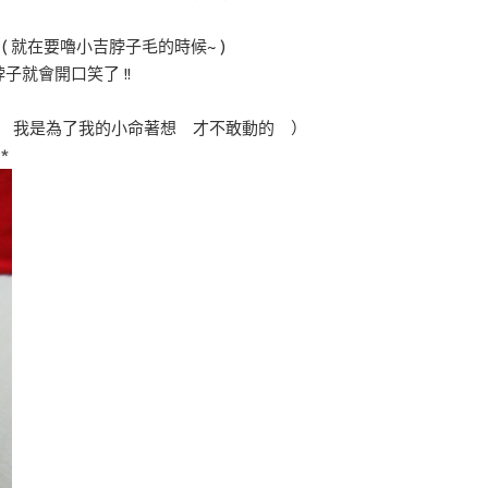
( 就在要嚕小吉脖子毛的時候~ )
脖子就會開口笑了 !!
吉 我是為了我的小命著想 才不敢動的 ）
*