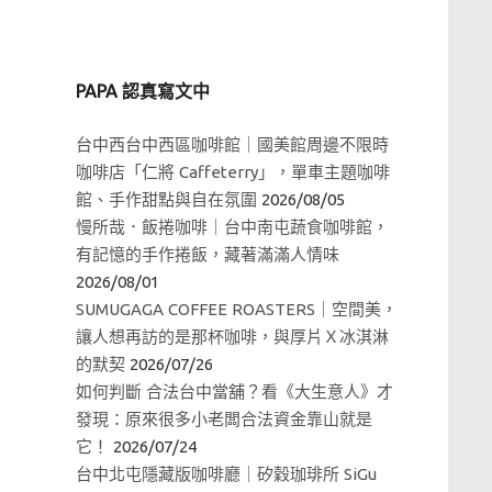
PAPA 認真寫文中
台中西台中西區咖啡館｜國美館周邊不限時
咖啡店「仁將 Caffeterry」，單車主題咖啡
館、手作甜點與自在氛圍
2026/08/05
慢所哉．飯捲咖啡｜台中南屯蔬食咖啡館，
有記憶的手作捲飯，藏著滿滿人情味
2026/08/01
SUMUGAGA COFFEE ROASTERS｜空間美，
讓人想再訪的是那杯咖啡，與厚片Ｘ冰淇淋
的默契
2026/07/26
如何判斷 合法台中當舖？看《大生意人》才
發現：原來很多小老闆合法資金靠山就是
它！
2026/07/24
台中北屯隱藏版咖啡廳｜矽穀珈琲所 SiGu