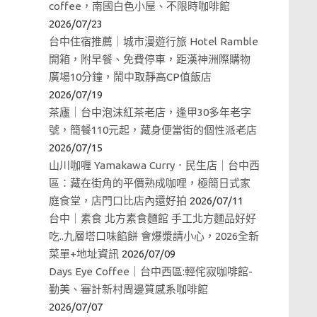
coffee，南國白色小屋、不限時咖啡館
2026/07/23
台中住宿推薦｜城市漫遊行旅 Hotel Ramble
開箱，附早餐、免費停車，距漢神洲際購物
廣場10分鐘，鬧中取靜高CP值飯店
2026/07/19
茶廬｜台中泡沫紅茶老店，逢甲30多年老字
號，簡餐110元起，藏身便當街的個性派老店
2026/07/15
山川咖喱 Yamakawa Curry．民生店｜台中西
區：藏在街角的平價熟成咖哩，極簡日式家
庭食堂，店門口比店內還好拍
2026/07/11
台中｜素食 北方素食麵館 手工北方麵品好好
吃..九層塔口味餡餅 會爆漿請小心，2026全新
菜單+地址資訊
2026/07/09
Days Eye Coffee｜台中西區:輕侘寂咖啡館-
勤美、審計新村周邊質感系咖啡館
2026/07/07