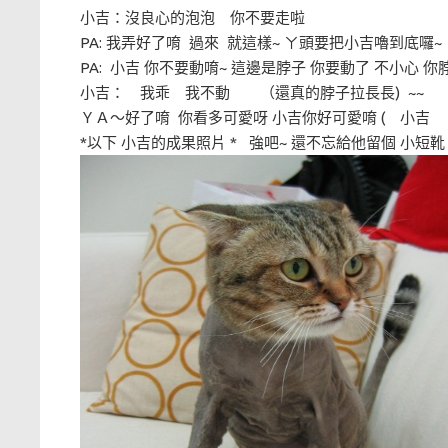
小吉：沒良心的泡泡 你不要走啦
PA: 我弄好了唷 過來 就這樣~ ㄚ頭要把小吉嚕到底囉~ 
PA: 小吉 你不要動唷~ 這邊是脖子 你要動了 不小心 你
小吉： 我乖 我不動 （還真的脖子拉長長) ~~
ＹＡ～好了唷 你看多可愛呀 小吉你好可愛唷 ( 小
*以下 小吉的成果照片 * 強吧~ 還不忘給他留個 小短靴 