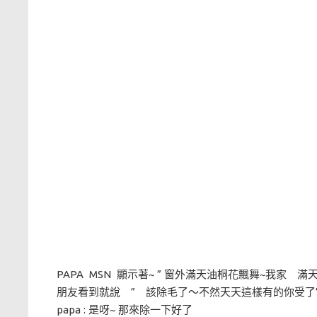
PAPA MSN 顯示著~ ” 窗外滿天油桐花飄舞~我家 
朋友看到就說 ” 該除毛了～不然天天這樣有的你受了
papa : 是呀~ 那來除一下好了