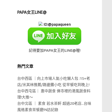
PAPA女王LINE@
ID:@papaqueen
記得要加PAPA女王的LINE@喔!
熱門文章
台中西區 ｜向上市場人氣小吃懶人包 :15+老
店/米其林推薦/路邊攤小吃 從早餐吃到晚上!
台中西屯區｜ 惠中蔬食 佛寺裡的港風蔬食料
理!大推～
台中北區 ｜ 素食 若水茶軒 超過20老店...台味
風格素食茶餐廳!N訪記錄