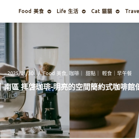
Food 美食
Life 生活
Cat 貓貓
Trav
2025/01/30
Food 美食
,
咖啡｜ 甜點｜ 輕食｜早午餐
｜南區 拝啓珈琲-明亮的空間簡約式咖啡館