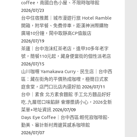
coffee，南國白色小屋、不限時咖啡館
2026/07/23
台中住宿推薦｜城市漫遊行旅 Hotel Ramble
開箱，附早餐、免費停車，距漢神洲際購物
廣場10分鐘，鬧中取靜高CP值飯店
2026/07/19
茶廬｜台中泡沫紅茶老店，逢甲30多年老字
號，簡餐110元起，藏身便當街的個性派老店
2026/07/15
山川咖喱 Yamakawa Curry．民生店｜台中西
區：藏在街角的平價熟成咖哩，極簡日式家
庭食堂，店門口比店內還好拍
2026/07/11
台中｜素食 北方素食麵館 手工北方麵品好好
吃..九層塔口味餡餅 會爆漿請小心，2026全新
菜單+地址資訊
2026/07/09
Days Eye Coffee｜台中西區:輕侘寂咖啡館-
勤美、審計新村周邊質感系咖啡館
2026/07/07