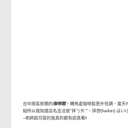
台中南區新開的
咖啡館
，轉角處咖啡館意外低調，當天P
紹所以我知道店名念法是”拝ㄅㄞˋ”，拝啓(haikei) は
~老師起司寫的我真的都有認真看!!