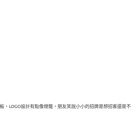
這木板，LOGO設計有點像燈籠，朋友笑說小小的招牌是想招客還是不