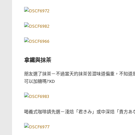
拿鐵與抹茶
朋友選了抹茶－不過當天的抹茶苦澀味道偏重，不知道
可以加糖嗎?XD
喝義式咖啡請先選－淺焙「君きみ」或中深焙「貴方あ