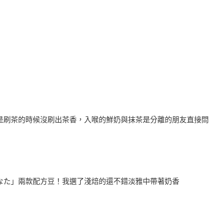
是刷茶的時候沒刷出茶香，入喉的鮮奶與抹茶是分離的朋友直接問
なた」兩款配方豆！我選了淺焙的還不錯淡雅中帶著奶香