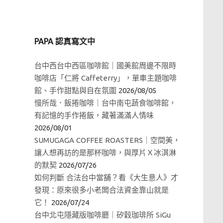
PAPA 認真寫文中
台中西台中西區咖啡館｜國美館周邊不限時
咖啡店「仁將 Caffeterry」，單車主題咖啡
館、手作甜點與自在氛圍
2026/08/05
慢所哉．飯捲咖啡｜台中南屯蔬食咖啡館，
有記憶的手作捲飯，藏著滿滿人情味
2026/08/01
SUMUGAGA COFFEE ROASTERS｜空間美，
讓人想再訪的是那杯咖啡，與厚片Ｘ冰淇淋
的默契
2026/07/26
如何判斷 合法台中當舖？看《大生意人》才
發現：原來很多小老闆合法資金靠山就是
它！
2026/07/24
台中北屯隱藏版咖啡廳｜矽穀珈琲所 SiGu