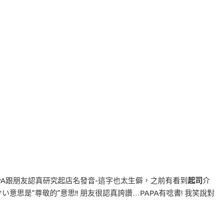
A跟朋友認真研究起店名發音-這字也太生僻，之前有看到
起司
介
いけい意思是”尊敬的”意思!! 朋友很認真誇讚…PAPA有唸書! 我笑說對