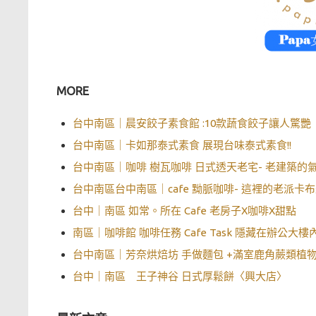
MORE
台中南區｜晨安餃子素食館 :10款蔬食餃子讓人驚艷
台中南區｜卡如那泰式素食 展現台味泰式素食!!
台中南區｜咖啡 樹瓦咖啡 日式透天老宅- 老建築的
台中南區台中南區｜cafe 黝脈咖啡- 這裡的老派卡
台中｜南區 如常。所在 Cafe 老房子X咖啡X甜點
南區｜咖啡館 咖啡任務 Cafe Task 隱藏在辦公大
台中南區｜芳奈烘焙坊 手做麵包 +滿室鹿角蕨類植
台中｜南區 王子神谷 日式厚鬆餅〈興大店〉