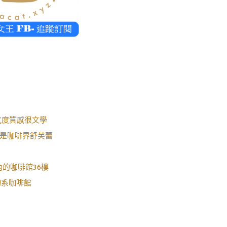
氣度質感很文學
布是咖啡界舒芙蕾
樓內的咖啡館36樓
物系咖啡館