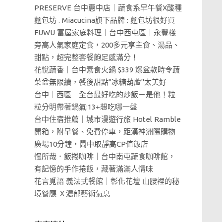
PRESERVE 台中惠中店｜蔬食系早午餐X酸種
麵包坊 . Miacucina旗下品牌 : 麵包坊很好買
FUWU 富屋家庭料理｜台中西屯區｜永豐棧
旁高人氣家庭定食，200多元享主食、湯品、
甜點，超完整套餐飽足感滿分！
花悅蔬香｜台中素食火鍋 $339 爆盆款時令蔬
菜盆無限續，餐後甜點"冰糖葫蘆"太美好
台中｜西區 全台最好吃的炒飯－是他！粒
粒分明帶著鍋氣:13+想吃哪一盤
台中住宿推薦｜城市漫遊行旅 Hotel Ramble
開箱，附早餐、免費停車，距漢神洲際購物
廣場10分鐘，鬧中取靜高CP值飯店
慢所哉．飯捲咖啡｜台中南屯蔬食咖啡館，
有記憶的手作捲飯，藏著滿滿人情味
花言覓語 義法式餐館｜彰化花壇 山腰裡的秘
境餐廳 Ｘ濃郁藝術氣息