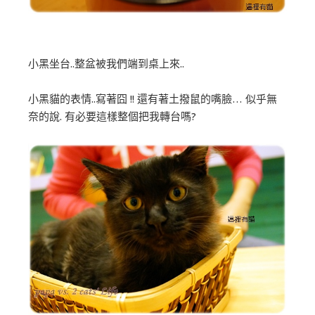
小黑坐台..整盆被我們端到桌上來..
小黑貓的表情..寫著囧 !! 還有著土撥鼠的嘴臉… 似乎無
奈的說. 有必要這樣整個把我轉台嗎?