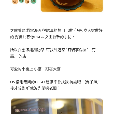
之前看過.貓掌湯圓.很認真的想自己做..但是..吃人家做好
的 好像比較像PAPA 女王會幹的事情..!!
所以真應該謝謝奶茶..帶我到這家.”有貓掌湯圓” 有
貓….的店
可愛的小窗上.小貓 跟著大貓…
OS.借用老闆的LOGO 應該不會找我.抗議吧…(弄了照片
後才想到.好像沒先問過老闆..)