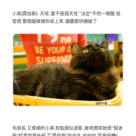
小黑(賈伯斯): 天呀..要不是我天性 “淡定”不然一睡醒 就
發現 整個貓被端到桌上來..貓膽都快嚇破了
毛很長 又柔順的小黑.有點類似波斯..被老闆笑她是”假波
斯”結果就意外有了”賈伯斯”的命名 哈哈哈 真是好梗!!