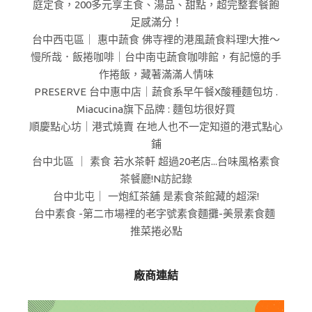
庭定食，200多元享主食、湯品、甜點，超完整套餐飽
足感滿分！
台中西屯區｜ 惠中蔬食 佛寺裡的港風蔬食料理!大推～
慢所哉．飯捲咖啡｜台中南屯蔬食咖啡館，有記憶的手
作捲飯，藏著滿滿人情味
PRESERVE 台中惠中店｜蔬食系早午餐X酸種麵包坊 .
Miacucina旗下品牌 : 麵包坊很好買
順慶點心坊｜港式燒賣 在地人也不一定知道的港式點心
鋪
台中北區 ｜ 素食 若水茶軒 超過20老店...台味風格素食
茶餐廳!N訪記錄
台中北屯｜ 一炮紅茶舖 是素食茶館藏的超深!
台中素食 -第二市場裡的老字號素食麵攤-美景素食麵
推菜捲必點
廠商連結