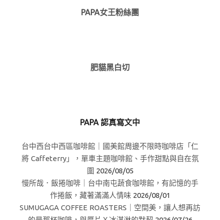
PAPA女王粉絲團
肥貓黑白切
PAPA 認真寫文中
台中西台中西區咖啡館｜國美館周邊不限時咖啡店「仁
將 Caffeterry」，單車主題咖啡館、手作甜點與自在氛
圍
2026/08/05
慢所哉．飯捲咖啡｜台中南屯蔬食咖啡館，有記憶的手
作捲飯，藏著滿滿人情味
2026/08/01
SUMUGAGA COFFEE ROASTERS｜空間美，讓人想再訪
的是那杯咖啡，與厚片Ｘ冰淇淋的默契
2026/07/26