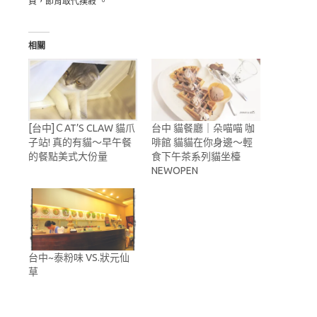
買，節育取代撲殺”。
相關
[台中]ＣAT’S CLAW 貓爪
台中 貓餐廳｜朵喵喵 咖
子站! 真的有貓～早午餐
啡館 貓貓在你身邊～輕
的餐點美式大份量
食下午茶系列貓坐檯
NEWOPEN
台中~泰粉味 VS.狀元仙
草