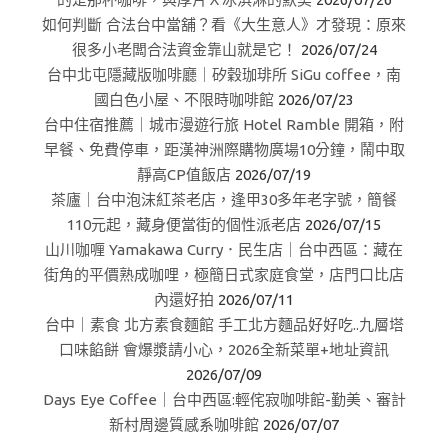
如何判斷 合法台中當舖？看《大生意人》才發現：原來
很多小老闆合法資金靠山就是它！
2026/07/24
台中北屯隱藏版咖啡廳｜矽穀珈琲所 SiGu coffee，南
國白色小屋、不限時咖啡館
2026/07/23
台中住宿推薦｜城市漫遊行旅 Hotel Ramble 開箱，附
早餐、免費停車，距漢神洲際購物廣場10分鐘，鬧中取
靜高CP值飯店
2026/07/19
茶廬｜台中泡沫紅茶老店，逢甲30多年老字號，簡餐
110元起，藏身便當街的個性派老店
2026/07/15
山川咖喱 Yamakawa Curry．民生店｜台中西區：藏在
街角的平價熟成咖哩，極簡日式家庭食堂，店門口比店
內還好拍
2026/07/11
台中｜素食 北方素食麵館 手工北方麵品好好吃..九層塔
口味餡餅 會爆漿請小心，2026全新菜單+地址資訊
2026/07/09
Days Eye Coffee｜台中西區:輕侘寂咖啡館-勤美、審計
新村周邊質感系咖啡館
2026/07/07