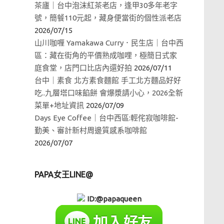
茶廬｜台中泡沫紅茶老店，逢甲30多年老字
號，簡餐110元起，藏身便當街的個性派老店
2026/07/15
山川咖喱 Yamakawa Curry．民生店｜台中西
區：藏在街角的平價熟成咖哩，極簡日式家
庭食堂，店門口比店內還好拍
2026/07/11
台中｜素食 北方素食麵館 手工北方麵品好好
吃..九層塔口味餡餅 會爆漿請小心，2026全新
菜單+地址資訊
2026/07/09
Days Eye Coffee｜台中西區:輕侘寂咖啡館-
勤美、審計新村周邊質感系咖啡館
2026/07/07
PAPA女王LINE@
ID:@papaqueen