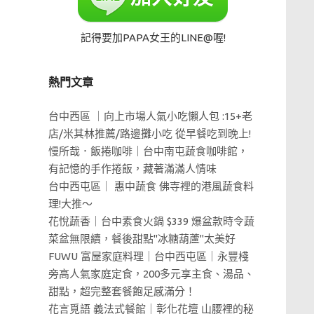
記得要加PAPA女王的LINE@喔!
熱門文章
台中西區 ｜向上市場人氣小吃懶人包 :15+老
店/米其林推薦/路邊攤小吃 從早餐吃到晚上!
慢所哉．飯捲咖啡｜台中南屯蔬食咖啡館，
有記憶的手作捲飯，藏著滿滿人情味
台中西屯區｜ 惠中蔬食 佛寺裡的港風蔬食料
理!大推～
花悅蔬香｜台中素食火鍋 $339 爆盆款時令蔬
菜盆無限續，餐後甜點"冰糖葫蘆"太美好
FUWU 富屋家庭料理｜台中西屯區｜永豐棧
旁高人氣家庭定食，200多元享主食、湯品、
甜點，超完整套餐飽足感滿分！
花言覓語 義法式餐館｜彰化花壇 山腰裡的秘