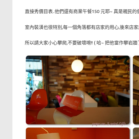
直接秀價目表..他們還有商業午餐150 元耶~ 真是親民的價
室內裝潢也很特別,每一個角落都有店家的用心,後來店家
所以請大家小心攀爬,不要破壞唷!! ( 哈~ 把他當作攀岩牆了.