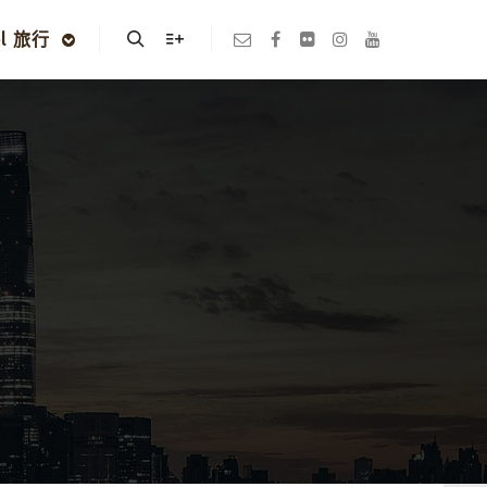
el 旅行
Search
More info