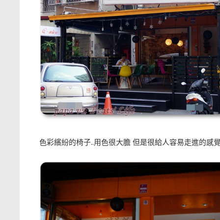
色彩繽紛的椅子..用色很大膽 但是很給人容易走進的感覺!