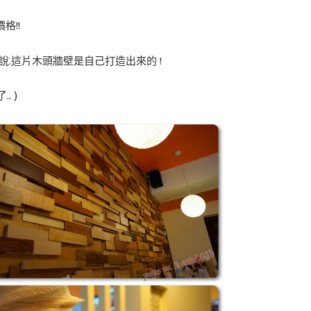
格!!
說.這片木頭牆壁是自己打造出來的 !
. )