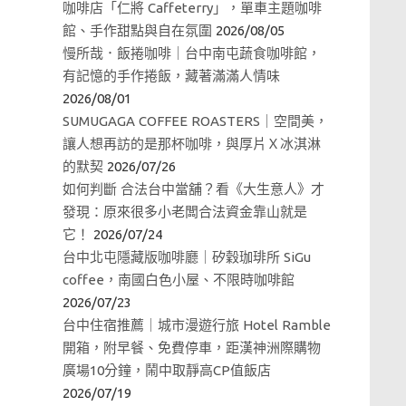
咖啡店「仁將 Caffeterry」，單車主題咖啡
館、手作甜點與自在氛圍
2026/08/05
慢所哉．飯捲咖啡｜台中南屯蔬食咖啡館，
有記憶的手作捲飯，藏著滿滿人情味
2026/08/01
SUMUGAGA COFFEE ROASTERS｜空間美，
讓人想再訪的是那杯咖啡，與厚片Ｘ冰淇淋
的默契
2026/07/26
如何判斷 合法台中當舖？看《大生意人》才
發現：原來很多小老闆合法資金靠山就是
它！
2026/07/24
台中北屯隱藏版咖啡廳｜矽穀珈琲所 SiGu
coffee，南國白色小屋、不限時咖啡館
2026/07/23
台中住宿推薦｜城市漫遊行旅 Hotel Ramble
開箱，附早餐、免費停車，距漢神洲際購物
廣場10分鐘，鬧中取靜高CP值飯店
2026/07/19