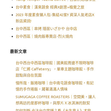
台中素食｜漢來蔬食 經典X創意=植覺之旅
2023 年度素食懶人包-集結42家!! 資深人氣老店X
新店資訊!
台中西區｜串烤 隱居いざかや 台中店
台中西區｜燒肉飯專賣店-烈火燒肉
最新文章
台中西台中西區咖啡館｜國美館周邊不限時咖啡
店「仁將 Caffeterry」，單車主題咖啡館、手作
甜點與自在氛圍
慢所哉．飯捲咖啡｜台中南屯蔬食咖啡館，有記
憶的手作捲飯，藏著滿滿人情味
SUMUGAGA COFFEE ROASTERS｜空間美，讓人
想再訪的是那杯咖啡，與厚片Ｘ冰淇淋的默契
如何判斷 合法台中當舖？看《大生意人》才發