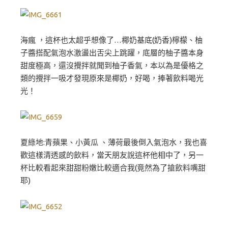
海瘋 ，這杯也太超乎想像了…椰奶基底(奶香)檸檬、柚
子醬搭配氣泡水激盪出舌尖上跳躍，底層的柚子醬本身
甜度極高，還沒攪拌就聞到柚子香氣，本以為是優格之
類的攪拌一吸才發現原來是椰奶，好喝，捧著飲料喝光
光！
夏綠地:青蘋果、小黃瓜 、薄荷最後倒入氣泡水，我也喜
歡這樣清透感的飲料，當天朋友說這杯他相中了，另一
杯比較看起來甜甜粉嫩比較適合我(竟然為了搶飲料嘴甜
耶)