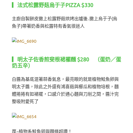
▎法式松露野菇烏于子PIZZA $330
主廚自製餅皮撒上松露野菇烘烤出爐後..撒上烏于子(烏
魚子)帶著奶香與松露特有香氣很迷人
▎明太子佐香煎斐根裙襬麵 $280 （蛋奶／蛋
奶五辛）
白醬為基底混著蒜香氣息，最亮眼的就是植物鮭魚卵與
明太子醬，除此之外還有鴻喜菇與櫛瓜和植物培根，麵
體捲捲有如裙襬，口感介於通心麵與刀削之間，醬汁完
整吸附愛死了
厚~植物系鮭魚卵與麵條超讚！