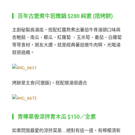
▎百年古堡煮牛若燉鍋 $280 純素 (搭烤餅)
主廚秘製高湯底，搭配紅醬熬煮出蕃茄牛骨湯頭口味與
杏鮑菇、南瓜、櫛瓜、紅蘿蔔 、玉米筍、番茄、白蘿蔔
等等食材，朋友大讚，就是經典蕃茄燉牛肉啊，光喝湯
就很過癮。
烤餅是主食(可選飯)，搭配燉湯很適合
▎青檸果香涼拌青木瓜 $150／全素
如果問我最愛的涼拌菜是…絕對有這一道，有檸檬清新