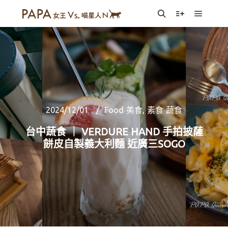
Main m
Search
More info
2024/12/01
Food 美食
,
素食 蔬食
台中蔬食 ｜ VERDURE HAND 手拍披薩
餅皮自製義大利麵 近廣三SOGO