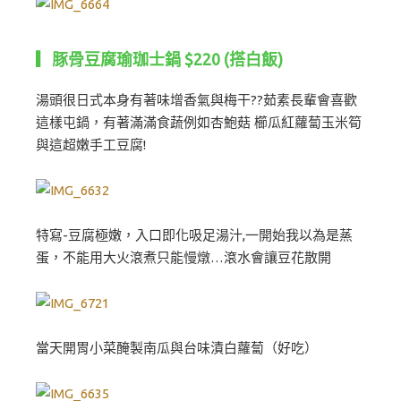
▎豚骨豆腐瑜珈士鍋 $220 (搭白飯)
湯頭很日式本身有著味增香氣與梅干??茹素長輩會喜歡
這樣屯鍋，有著滿滿食蔬例如杏鮑菇 櫛瓜紅蘿蔔玉米筍
與這超嫩手工豆腐!
特寫-豆腐極嫩，入口即化吸足湯汁,一開始我以為是蒸
蛋，不能用大火滾煮只能慢燉…滾水會讓豆花散開
當天開胃小菜醃製南瓜與台味漬白蘿蔔（好吃）