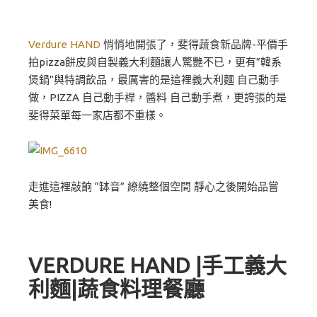
Verdure HAND
悄悄地開張了，斐得蔬食新品牌-平價手
拍pizza餅皮與自製義大利麵讓人驚艷不已，更有”韓系
煲鍋”與特調飲品，最厲害的是這裡義大利麵 自己動手
做，PIZZA 自己動手桿，醬料 自己動手煮，更誇張的是
斐得菜單每一家店都不重樣。
走進這裡敲餉 “缽音” 繚繞整個空間 靜心之後開始品嘗
美食!
VERDURE HAND |手工義大
利麵|蔬食料理餐廳