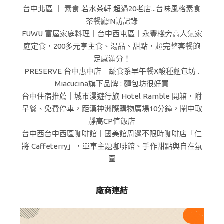
台中北區 ｜ 素食 若水茶軒 超過20老店...台味風格素食
茶餐廳!N訪記錄
FUWU 富屋家庭料理｜台中西屯區｜永豐棧旁高人氣家
庭定食，200多元享主食、湯品、甜點，超完整套餐飽
足感滿分！
PRESERVE 台中惠中店｜蔬食系早午餐X酸種麵包坊 .
Miacucina旗下品牌 : 麵包坊很好買
台中住宿推薦｜城市漫遊行旅 Hotel Ramble 開箱，附
早餐、免費停車，距漢神洲際購物廣場10分鐘，鬧中取
靜高CP值飯店
台中西台中西區咖啡館｜國美館周邊不限時咖啡店「仁
將 Caffeterry」，單車主題咖啡館、手作甜點與自在氛
圍
廠商連結