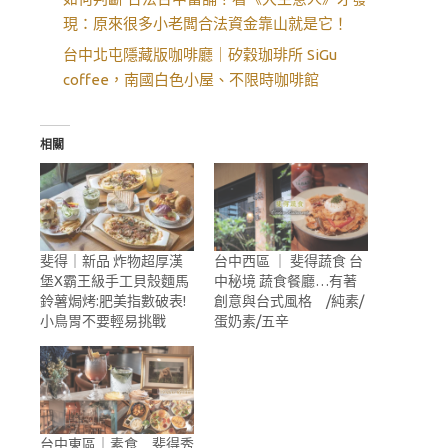
現：原來很多小老闆合法資金靠山就是它！
台中北屯隱藏版咖啡廳｜矽穀珈琲所 SiGu
coffee，南國白色小屋、不限時咖啡館
相關
斐得｜新品 炸物超厚漢
台中西區 ｜ 斐得蔬食 台
堡X霸王級手工貝殼麵馬
中秘境 蔬食餐廳…有著
鈴薯焗烤:肥美指數破表!
創意與台式風格 /純素/
小鳥胃不要輕易挑戰
蛋奶素/五辛
台中東區｜素食 斐得秀