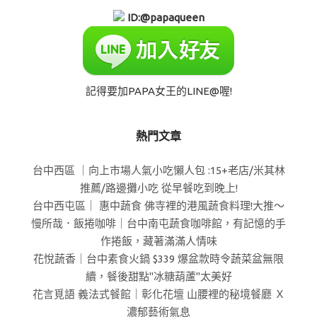
ID:@papaqueen
記得要加PAPA女王的LINE@喔!
熱門文章
台中西區 ｜向上市場人氣小吃懶人包 :15+老店/米其林
推薦/路邊攤小吃 從早餐吃到晚上!
台中西屯區｜ 惠中蔬食 佛寺裡的港風蔬食料理!大推～
慢所哉．飯捲咖啡｜台中南屯蔬食咖啡館，有記憶的手
作捲飯，藏著滿滿人情味
花悅蔬香｜台中素食火鍋 $339 爆盆款時令蔬菜盆無限
續，餐後甜點"冰糖葫蘆"太美好
花言覓語 義法式餐館｜彰化花壇 山腰裡的秘境餐廳 Ｘ
濃郁藝術氣息