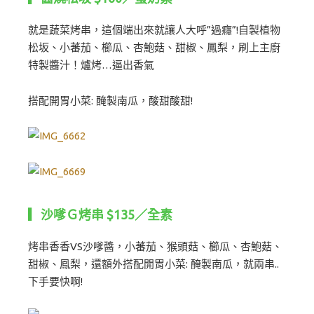
就是蔬菜烤串，這個端出來就讓人大呼”過癮”!自製植物
松坂、小蕃茄、櫛瓜、杏鮑菇、甜椒、鳳梨，刷上主廚
特製醬汁！爐烤…逼出香氣
搭配開胃小菜: 醃製南瓜，酸甜酸甜!
▎沙嗲Ｇ烤串 $135／全素
烤串香香VS沙嗲醬，小蕃茄、猴頭菇、櫛瓜、杏鮑菇、
甜椒、鳳梨，還額外搭配開胃小菜: 醃製南瓜，就兩串..
下手要快啊!