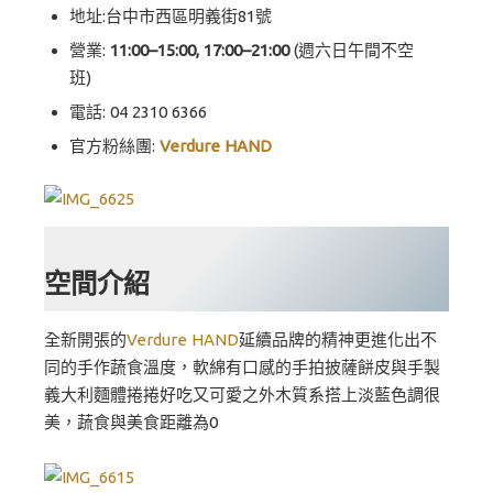
地址:台中市西區明義街81號
營業:
11:00–15:00, 17:00–21:00
(週六日午間不空
班)
電話: 04 2310 6366
官方粉絲團:
Verdure HAND
空間介紹
全新開張的
Verdure HAND
延續品牌的精神更進化出不
同的手作蔬食溫度，軟綿有口感的手拍披薩餅皮與手製
義大利麵體捲捲好吃又可愛之外木質系搭上淡藍色調很
美，蔬食與美食距離為0