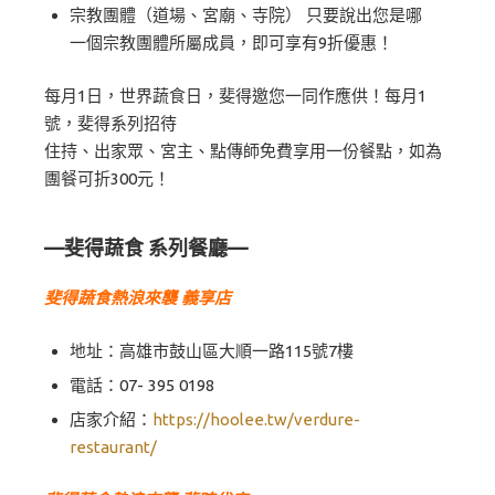
宗教團體（道場、宮廟、寺院） 只要說出您是哪
一個宗教團體所屬成員，即可享有9折優惠！
每月1日，世界蔬食日，斐得邀您一同作應供！每月1
號，斐得系列招待
住持、出家眾、宮主、點傳師免費享用一份餐點，如為
團餐可折300元！
—斐得蔬食 系列餐廳—
斐得蔬食熱浪來襲 義享店
地址：高雄市鼓山區大順一路115號7樓
電話：07- 395 0198
店家介紹：
https://hoolee.tw/verdure-
restaurant/