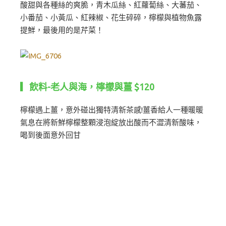
酸甜與各種絲的爽脆，青木瓜絲、紅蘿蔔絲、大蕃茄、
小番茄、小黃瓜、紅辣椒、花生碎碎，檸檬與植物魚露
提鮮，最後用的是芹菜！
▎飲料-老人與海，檸檬與薑 $120
檸檬遇上薑，意外碰出獨特清新茶感!薑香給人一種暖暖
氣息在將新鮮檸檬整顆浸泡綻放出酸而不澀清新酸味，
喝到後面意外回甘