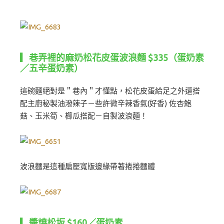
▎巷弄裡的麻奶松花皮蛋波浪麵 $335（蛋奶素
／五辛蛋奶素）
這碗麵絕對是＂巷內＂才懂點，松花皮蛋給足之外還搭
配主廚秘製油潑辣子－些許微辛辣香氣(好香) 佐杏鮑
菇、玉米筍、櫛瓜搭配－自製波浪麵！
波浪麵是這種扁壓寬版邊緣帶著捲捲麵體
▎醬燒松坂 $160／蛋奶素