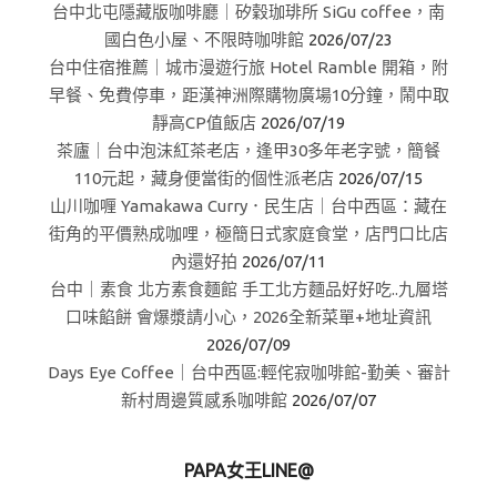
台中北屯隱藏版咖啡廳｜矽穀珈琲所 SiGu coffee，南
國白色小屋、不限時咖啡館
2026/07/23
台中住宿推薦｜城市漫遊行旅 Hotel Ramble 開箱，附
早餐、免費停車，距漢神洲際購物廣場10分鐘，鬧中取
靜高CP值飯店
2026/07/19
茶廬｜台中泡沫紅茶老店，逢甲30多年老字號，簡餐
110元起，藏身便當街的個性派老店
2026/07/15
山川咖喱 Yamakawa Curry．民生店｜台中西區：藏在
街角的平價熟成咖哩，極簡日式家庭食堂，店門口比店
內還好拍
2026/07/11
台中｜素食 北方素食麵館 手工北方麵品好好吃..九層塔
口味餡餅 會爆漿請小心，2026全新菜單+地址資訊
2026/07/09
Days Eye Coffee｜台中西區:輕侘寂咖啡館-勤美、審計
新村周邊質感系咖啡館
2026/07/07
PAPA女王LINE@