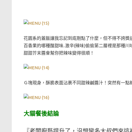
花園系的蓋飯讓我忘記到底剛點了什麼，但不得不誇獎
百香果的哪種酸甜味..激辛(辣味)偷偷第二層裡是那
甜甜芥末醬會幫你把辣味變得很順！
Ｇ塊現身，酥脆表面沾裹不同甜辣鹹醬汁！突然有一點糖
大貓餐後結論
『老闆廚藝提升了，沒想蠻多大叔們來這