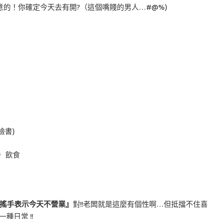
的！你確定今天去有開?（這個嘴賤的男人…#@%)
看臉書)
）飲食
搖手表示今天不營業』
對!!老闆就是這麼有個性啊…但抵擋不住喜
日常 !!