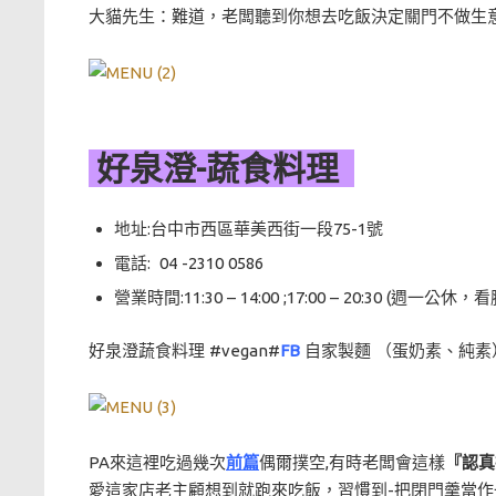
大貓先生：難道，老闆聽到你想去吃飯決定關門不做生意
好泉澄-蔬食料理
地址:台中市西區華美西街一段75-1號
電話: 04 -2310 0586
營業時間:11:30 – 14:00 ;17:00 – 20:30 (週一公休，
好泉澄蔬食料理 #vegan#
FB
自家製麵 （蛋奶素、純素
PA來這裡吃過幾次
前篇
偶爾撲空,有時老闆會這樣
『認真
愛這家店老主顧想到就跑來吃飯，習慣到-把閉門羹當作一種