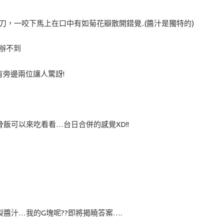
，一咬下馬上在口中有如菊花瓣散開錯覺..(醬汁是獨特的)
對辦不到
有旁邊兩位讓人驚訝!
飯可以來吃看看…台日合併的感覺XD!!
醬汁…我的G塊呢??即將揭曉答案….