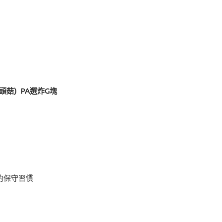
頭菇) PA選炸G塊
的保守習慣