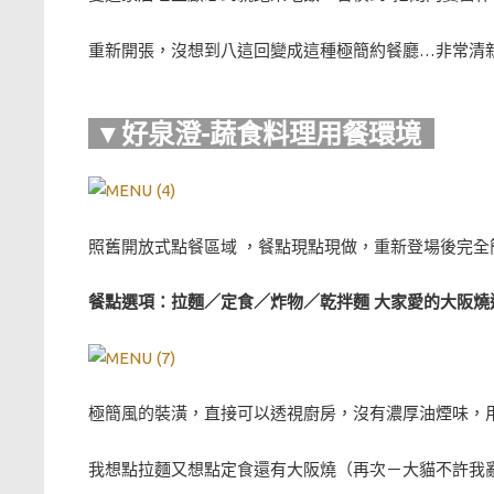
重新開張，沒想到八這回變成這種極簡約餐廳…非常清新
▼好泉澄-蔬食料理用餐環境
照舊開放式點餐區域 ，餐點現點現做，重新登場後完
餐點選項：拉麵／定食／炸物／乾拌麵 大家愛的大阪燒
極簡風的裝潢，直接可以透視廚房，沒有濃厚油煙味，用餐
我想點拉麵又想點定食還有大阪燒（再次－大貓不許我