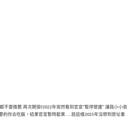
都不雷推薦 再次開張!!2022年突然看到官宣”暫停營運” 讓我小小哀
約你去吃飯，結果官宣暫時歇業…..就這樣2023年沒想到原址重