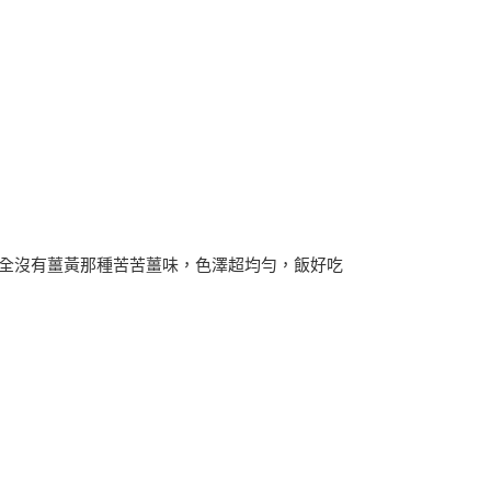
完全沒有薑黃那種苦苦薑味，色澤超均勻，飯好吃
！