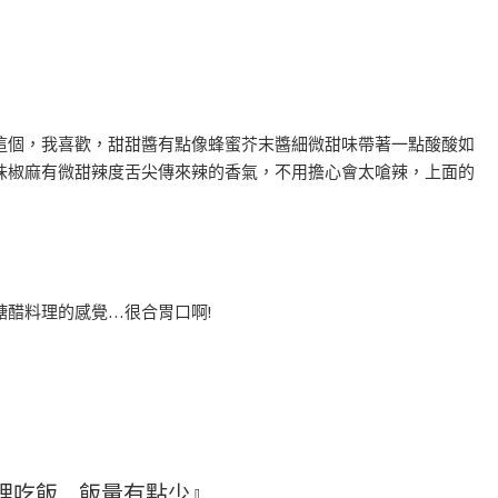
這個，我喜歡，甜甜醬有點像蜂蜜芥末醬細微甜味帶著一點酸酸如
種川味椒麻有微甜辣度舌尖傳來辣的香氣，不用擔心會太嗆辣，上面的
醋料理的感覺…很合胃口啊!
裡吃飯…飯量有點少』