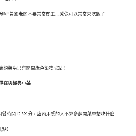
啊!!!希望老闆不要常常罷工…感覺可以常常來吃飯了
全簡約裝潢只有簡單綠色築物妝點！
還在與經典小菜
時間12:3X 分，店內用餐的人不算多翻開菜單想吃什麼
亂點）