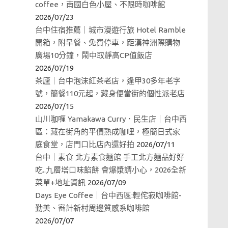
coffee，南國白色小屋、不限時咖啡館
2026/07/23
台中住宿推薦｜城市漫遊行旅 Hotel Ramble
開箱，附早餐、免費停車，距漢神洲際購物
廣場10分鐘，鬧中取靜高CP值飯店
2026/07/19
茶廬｜台中泡沫紅茶老店，逢甲30多年老字
號，簡餐110元起，藏身便當街的個性派老店
2026/07/15
山川咖喱 Yamakawa Curry．民生店｜台中西
區：藏在街角的平價熟成咖哩，極簡日式家
庭食堂，店門口比店內還好拍
2026/07/11
台中｜素食 北方素食麵館 手工北方麵品好好
吃..九層塔口味餡餅 會爆漿請小心，2026全新
菜單+地址資訊
2026/07/09
Days Eye Coffee｜台中西區:輕侘寂咖啡館-
勤美、審計新村周邊質感系咖啡館
2026/07/07