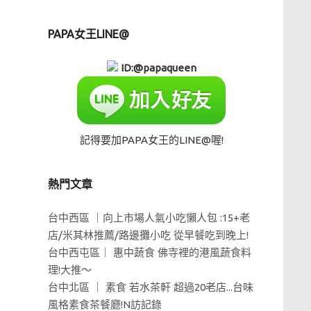
PAPA女王LINE@
ID:@papaqueen
記得要加PAPA女王的LINE@喔!
熱門文章
台中西區 ｜向上市場人氣小吃懶人包 :15+老
店/米其林推薦/路邊攤小吃 從早餐吃到晚上!
台中西屯區｜ 惠中蔬食 佛寺裡的港風蔬食料
理!大推～
台中北區 ｜ 素食 若水茶軒 超過20老店...台味
風格素食茶餐廳!N訪記錄