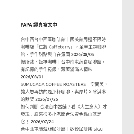
PAPA 認真寫文中
台中西台中西區咖啡館｜國美館周邊不限時
咖啡店「仁將 Caffeterry」，單車主題咖啡
館、手作甜點與自在氛圍
2026/08/05
慢所哉．飯捲咖啡｜台中南屯蔬食咖啡館，
有記憶的手作捲飯，藏著滿滿人情味
2026/08/01
SUMUGAGA COFFEE ROASTERS｜空間美，
讓人想再訪的是那杯咖啡，與厚片Ｘ冰淇淋
的默契
2026/07/26
如何判斷 合法台中當舖？看《大生意人》才
發現：原來很多小老闆合法資金靠山就是
它！
2026/07/24
台中北屯隱藏版咖啡廳｜矽穀珈琲所 SiGu