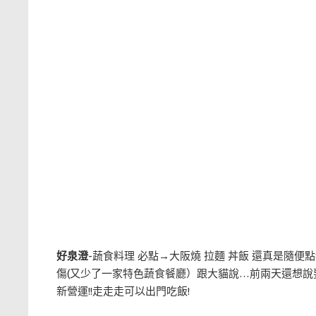
好泉澄
-蔬食料理 必點
→
大阪燒 拉麵 丼飯 還真是隨便點
傷(又少了一家特色蔬食餐廳）跟大貓說…前兩天還想說要
新營運!!走走走可以出門吃飯!