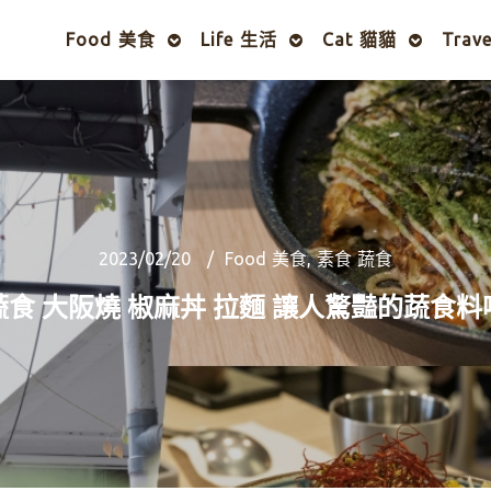
Food 美食
Life 生活
Cat 貓貓
Trav
2023/02/20
Food 美食
,
素食 蔬食
食 大阪燒 椒麻丼 拉麵 讓人驚豔的蔬食料哩