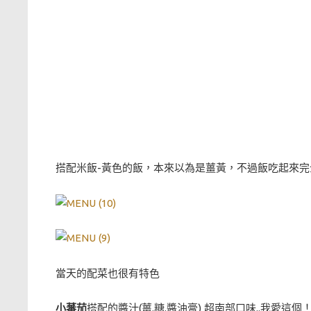
搭配米飯-黃色的飯，本來以為是薑黃，不過飯吃起來
當天的配菜也很有特色
小蕃茄
搭配的醬汁(薑.糖.醬油膏) 超南部口味..我愛這個