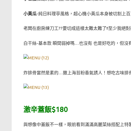
小黃瓜
-純日料理亭風格，超心機小黃瓜本身被切割上百刀
老闆在廚房練刀工??要切成這樣太難太難了!!至少我絕
白干絲-基本款 瞬間弱掉嗎…也沒有 也是好吃的，但沒
炸排骨當然是素的…撒上海苔粉香氣誘人！想吃古味排骨
激辛蓋飯$180
與想像中蓋飯不一樣，眼前看到滿滿高麗菜絲搭配上特製