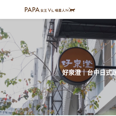
好泉澄｜台中日式蔬