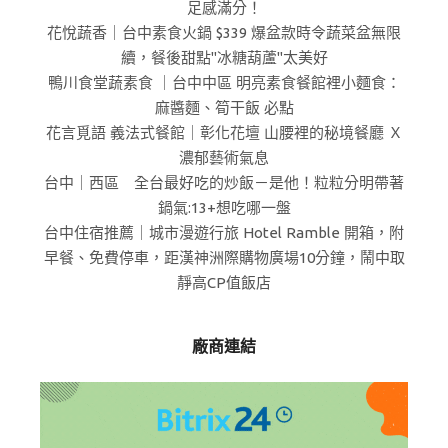
足感滿分！
花悅蔬香｜台中素食火鍋 $339 爆盆款時令蔬菜盆無限
續，餐後甜點"冰糖葫蘆"太美好
鴨川食堂蔬素食 ｜台中中區 明亮素食餐館裡小麵食：
麻醬麵、筍干飯 必點
花言覓語 義法式餐館｜彰化花壇 山腰裡的秘境餐廳 Ｘ
濃郁藝術氣息
台中｜西區 全台最好吃的炒飯－是他！粒粒分明帶著
鍋氣:13+想吃哪一盤
台中住宿推薦｜城市漫遊行旅 Hotel Ramble 開箱，附
早餐、免費停車，距漢神洲際購物廣場10分鐘，鬧中取
靜高CP值飯店
廠商連結