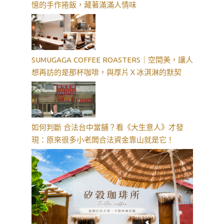
憶的手作捲飯，藏著滿滿人情味
SUMUGAGA COFFEE ROASTERS｜空間美，讓人
想再訪的是那杯咖啡，與厚片Ｘ冰淇淋的默契
如何判斷 合法台中當舖？看《大生意人》才發
現：原來很多小老闆合法資金靠山就是它！