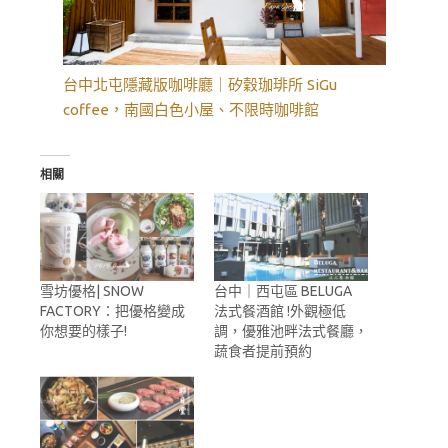
台中北屯隱藏版咖啡廳｜矽穀珈琲所 SiGu
coffee，南國白色小屋、不限時咖啡館
相關
雪坊優格| SNOW
台中｜西屯區 BELUGA
FACTORY：把優格變成
法式餐酒館 !外觀極低
你想要的樣子!
調，優雅池畔法式餐廳，
蔬食者提前預約