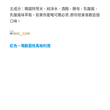
主成分：韓國特等米、純淨水、酒麴、酵母、乳酸菌、
乳酸風味萃取，如果你愛喝可爾必思..那你就會喜歡這個
口味。
紅色－瑪穀荔枝馬格利酒