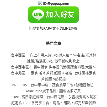
ID:@papaqueen
記得要加PAPA女王的LINE@喔!
熱門文章
台中西區 ｜向上市場人氣小吃懶人包 :15+老店/米其林
推薦/路邊攤小吃 從早餐吃到晚上!
台中西屯區｜ 惠中蔬食 佛寺裡的港風蔬食料理!大推～
台中北區 ｜ 素食 若水茶軒 超過20老店...台味風格素食
茶餐廳!N訪記錄
PRESERVE 台中惠中店｜蔬食系早午餐X酸種麵包坊 .
Miacucina旗下品牌 : 麵包坊很好買
FUWU 富屋家庭料理｜台中西屯區｜永豐棧旁高人氣家
庭定食，200多元享主食、湯品、甜點，超完整套餐飽