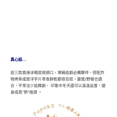
真心話…
這三款直接冰喝就很順口，堪稱追劇必備夥伴，搭配炸
物烤串或是洋芋片零食餅乾都很百搭，露營/野餐也適
合，平常沒少追韓劇， 印象中冬天還可以溫溫品嘗，變
身成真”熱”燒酒 。