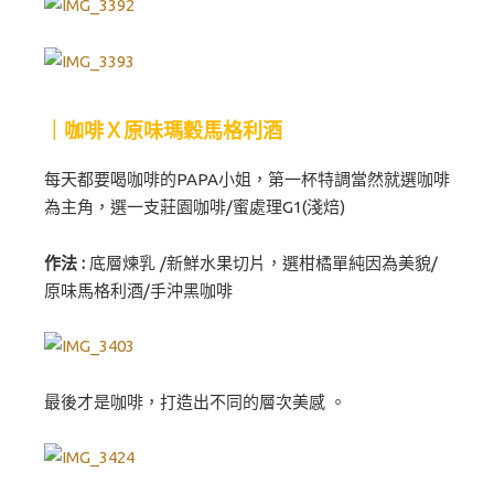
｜咖啡Ｘ原味瑪穀馬格利酒
每天都要喝咖啡的PAPA小姐，第一杯特調當然就選咖啡
為主角，選一支莊園咖啡/蜜處理G1(淺焙)
作法 :
底層煉乳 /新鮮水果切片，選柑橘單純因為美貌/
原味馬格利酒/手沖黑咖啡
最後才是咖啡，打造出不同的層次美感 。