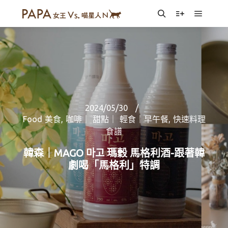
Main m
Search
More info
2024/05/30
Food 美食
,
咖啡｜ 甜點｜ 輕食｜早午餐
,
快速料理
食譜
韓森｜MAGO 마고 瑪穀 馬格利酒-跟著韓
劇喝「馬格利」特調