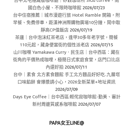
台中北屯隱藏版咖啡廳｜矽穀珈琲所 SiGu coffee，南
國白色小屋、不限時咖啡館
2026/07/23
台中住宿推薦｜城市漫遊行旅 Hotel Ramble 開箱，附
早餐、免費停車，距漢神洲際購物廣場10分鐘，鬧中取
靜高CP值飯店
2026/07/19
茶廬｜台中泡沫紅茶老店，逢甲30多年老字號，簡餐
110元起，藏身便當街的個性派老店
2026/07/15
山川咖喱 Yamakawa Curry．民生店｜台中西區：藏在
街角的平價熟成咖哩，極簡日式家庭食堂，店門口比店
內還好拍
2026/07/11
台中｜素食 北方素食麵館 手工北方麵品好好吃..九層塔
口味餡餅 會爆漿請小心，2026全新菜單+地址資訊
2026/07/09
Days Eye Coffee｜台中西區:輕侘寂咖啡館-勤美、審計
新村周邊質感系咖啡館
2026/07/07
PAPA女王LINE@