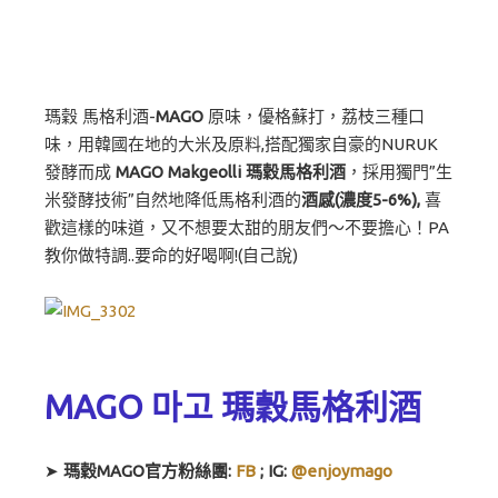
瑪穀 馬格利酒-
MAGO
原味，優格蘇打，荔枝三種口
味，用韓國在地的大米及原料,搭配獨家自豪的NURUK
發酵而成
MAGO Makgeolli 瑪穀馬格利酒
，採用獨門”生
米發酵技術”自然地降低馬格利酒的
酒感(濃度5-6%),
喜
歡這樣的味道，又不想要太甜的朋友們～不要擔心！PA
教你做特調..要命的好喝啊!(自己說)
MAGO 마고 瑪穀馬格利酒
➤
瑪穀MAGO官方粉絲團:
FB
; IG:
@enjoymago