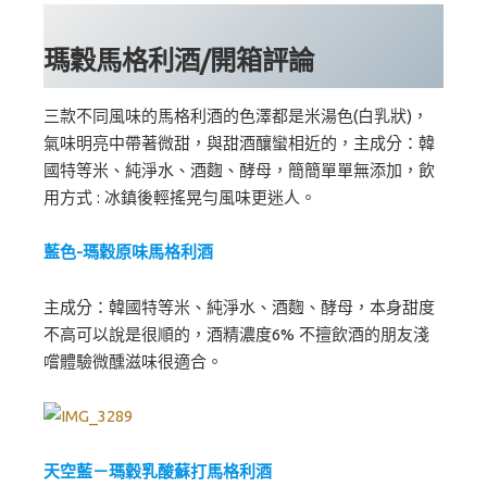
瑪穀馬格利酒/開箱評論
三款不同風味的馬格利酒的色澤都是米湯色(白乳狀)，
氣味明亮中帶著微甜，與甜酒釀蠻相近的，主成分：韓
國特等米、純淨水、酒麴、酵母，簡簡單單無添加，飲
用方式 : 冰鎮後輕搖晃勻風味更迷人。
藍色-瑪穀原味馬格利酒
主成分：韓國特等米、純淨水、酒麴、酵母，本身甜度
不高可以說是很順的，酒精濃度6% 不擅飲酒的朋友淺
嚐體驗微醺滋味很適合。
天空藍－瑪穀乳酸蘇打馬格利酒