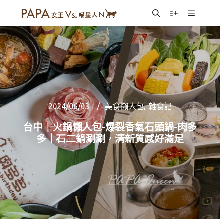
Main m
Search
More info
2024/06/03
美食懶人包
,
雜食記
台中｜火鍋懶人包-爆裂香氣石頭鍋-肉多
多｜石二鍋涮涮，清新質感好滿足