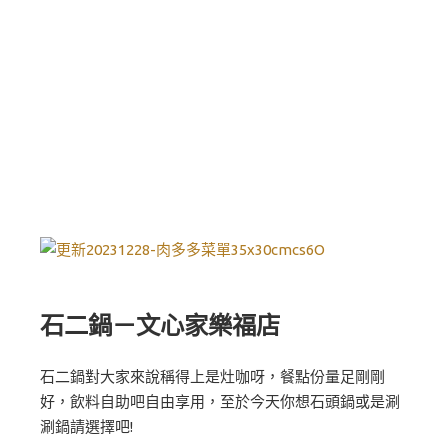
石二鍋
－文心家樂福店
石二鍋對大家來說稱得上是灶咖呀，餐點份量足剛剛
好，飲料自助吧自由享用，至於今天你想石頭鍋或是涮
涮鍋請選擇吧!