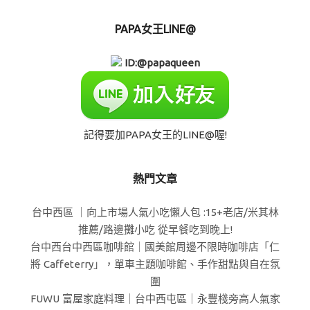
PAPA女王LINE@
ID:@papaqueen
記得要加PAPA女王的LINE@喔!
熱門文章
台中西區 ｜向上市場人氣小吃懶人包 :15+老店/米其林
推薦/路邊攤小吃 從早餐吃到晚上!
台中西台中西區咖啡館｜國美館周邊不限時咖啡店「仁
將 Caffeterry」，單車主題咖啡館、手作甜點與自在氛
圍
FUWU 富屋家庭料理｜台中西屯區｜永豐棧旁高人氣家