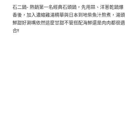
石二鍋- 熱銷第一名經典石頭鍋，先用蒜、洋蔥乾鍋爆
香後，加入濃縮雞湯精華與日本到地柴魚汁熬煮，湯頭
鮮甜好涮嘴依然這麼甘甜不管搭配海鮮還是肉肉都很適
合!!