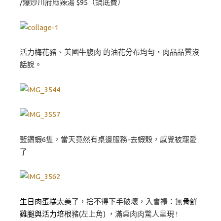
/爆炒川府麻辣湯 $95（鍋底費）
活力梅花豬、美國牛腹肉 的油花分布均勻，肉品品質沒
話說。
藍鑽蝦6隻，當天竟然有桌邊服務-去蝦殼，感覺被寵愛
了
生日肉蛋糕
太美了，捨不得下手破壞，入會禮：
無骨鮮
雞腿與活力培根
豬(左上角) ，滿桌肉肉驚人呈現 !