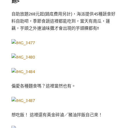
飽>
自助放題268元起(鍋底費用另計)，海派提供45種蔬食好
料自助吧，季節食蔬這裡都能吃到，當天有南瓜，蓮
藕，芋頭之外連滷味攤才會出現的芋頭粿都有!!
偏愛各種麵食嗎？這裡當然也有。
想吃飯！ 這裡還有黃金碎滷／豬油拌飯自己來！