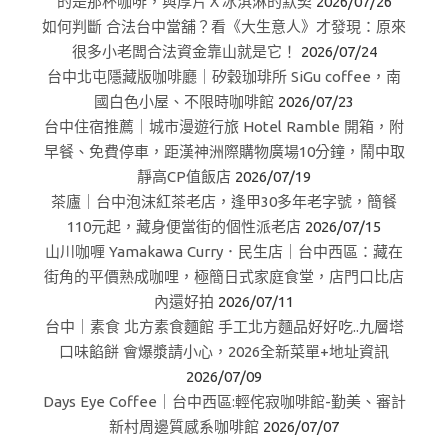
的是那杯咖啡，與厚片Ｘ冰淇淋的默契
2026/07/26
如何判斷 合法台中當舖？看《大生意人》才發現：原來
很多小老闆合法資金靠山就是它！
2026/07/24
台中北屯隱藏版咖啡廳｜矽穀珈琲所 SiGu coffee，南
國白色小屋、不限時咖啡館
2026/07/23
台中住宿推薦｜城市漫遊行旅 Hotel Ramble 開箱，附
早餐、免費停車，距漢神洲際購物廣場10分鐘，鬧中取
靜高CP值飯店
2026/07/19
茶廬｜台中泡沫紅茶老店，逢甲30多年老字號，簡餐
110元起，藏身便當街的個性派老店
2026/07/15
山川咖喱 Yamakawa Curry．民生店｜台中西區：藏在
街角的平價熟成咖哩，極簡日式家庭食堂，店門口比店
內還好拍
2026/07/11
台中｜素食 北方素食麵館 手工北方麵品好好吃..九層塔
口味餡餅 會爆漿請小心，2026全新菜單+地址資訊
2026/07/09
Days Eye Coffee｜台中西區:輕侘寂咖啡館-勤美、審計
新村周邊質感系咖啡館
2026/07/07