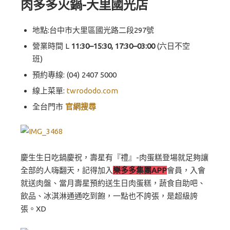
肉多多火鍋-大里國光店
地點:台中市大里區國光路二段297號
營業時間 L
11:30–15:30, 17:30–03:00
(六日不空
班)
預約專線: (04) 2407 5000
線上菜單:
twrododo.com
全台門市
官網搜尋
慶生生日吃鍋慶祝，壽星有『禮』-肉蛋糕登場就足夠讓
全部的人嗨翻天，記得加入
樂多多集團APP
會員，入會
就送肉盤、當月壽星預約送生日肉蛋糕，蔬食自助吧、
飲品、冰淇淋通通吃到飽，一點也不誇張，是超級誇
張。XD