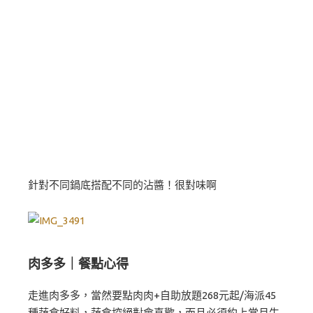
針對不同鍋底搭配不同的沾醬！很對味啊
肉多多｜餐點心得
走進肉多多，當然要點肉肉+自助放題268元起/海派45
種蔬食好料，蔬食控絕對會喜歡，而且必須約上當月生