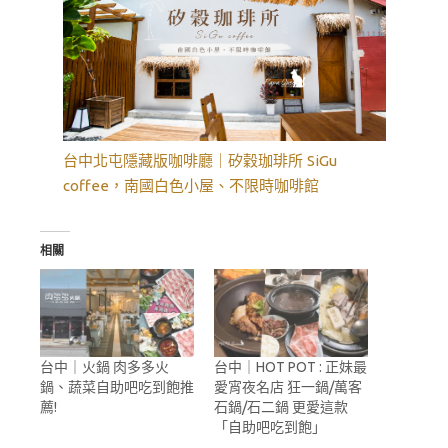
台中北屯隱藏版咖啡廳｜矽穀珈琲所 SiGu
coffee，南國白色小屋、不限時咖啡館
相關
台中｜火鍋 肉多多火
台中｜HOT POT : 正妹最
鍋、蔬菜自助吧吃到飽推
愛宵夜名店 狂一鍋/萬客
薦!
石鍋/石二鍋 更愛這款
「自助吧吃到飽」