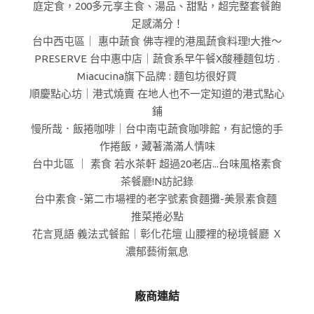
庭定食，200多元享主食、湯品、甜點，超完整套餐飽
足感滿分！
台中西屯區｜ 惠中蔬食 佛寺裡的港風蔬食料理!大推～
PRESERVE 台中惠中店｜蔬食系早午餐X酸種麵包坊 .
Miacucina旗下品牌 : 麵包坊很好買
順慶點心坊｜港式燒賣 在地人也不一定知道的港式點心
鋪
慢所哉．飯捲咖啡｜台中南屯蔬食咖啡館，有記憶的手
作捲飯，藏著滿滿人情味
台中北區 ｜ 素食 若水茶軒 超過20老店...台味風格素食
茶餐廳!N訪記錄
台中素食 -第二市場裡的老字號素食麵攤-美景素食麵
推菜捲必點
花言覓語 義法式餐館｜彰化花壇 山腰裡的秘境餐廳 Ｘ
濃郁藝術氣息
廠商連結