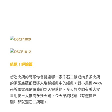
結尾！評論篇
想吃火鍋的時候你會挑選哪一家？石二鍋或肉多多火鍋
的湯頭底蘊都很迷人堪稱經典中的經典，對小鳥胃PAPA
來說兩家都是讓我飽到天靈蓋的，今天想吃肉有著大食
量朋友－大推肉多多火鍋，今天單純吃鍋（有選擇障
礙）那就選石二鍋囉。