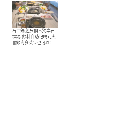
石二鍋 經典個人獨享石
頭鍋: 飲料自助吧喝到爽
喜歡肉多菜少也可以!