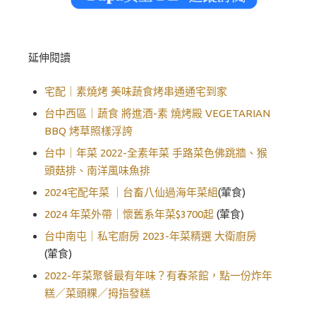
延伸閱讀
宅配｜素燒烤 美味蔬食烤串通通宅到家
台中西區｜蔬食 將進酒-素 燒烤殿 VEGETARIAN
BBQ 烤草照樣浮誇
台中｜年菜 2022-全素年菜 手路菜色佛跳牆、猴
頭菇排、南洋風味魚排
2024宅配年菜 ｜台畜八仙過海年菜組
(葷食)
2024 年菜外帶｜懷舊系年菜$3700起
(葷食)
台中南屯｜私宅廚房 2023-年菜精選 大衛廚房
(葷食)
2022-年菜聚餐最有年味？有春茶館，點一份炸年
糕／菜頭粿／拇指發糕