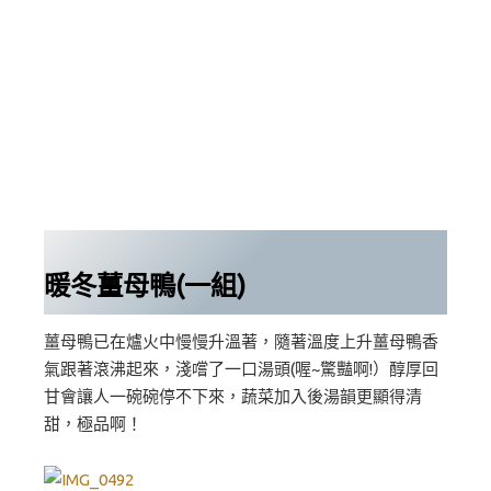
暖冬薑母鴨(一組)
薑母鴨已在爐火中慢慢升溫著，隨著溫度上升薑母鴨香
氣跟著滾沸起來，淺嚐了一口湯頭(喔~驚豔啊!）醇厚回
甘會讓人一碗碗停不下來，蔬菜加入後湯韻更顯得清
甜，極品啊！