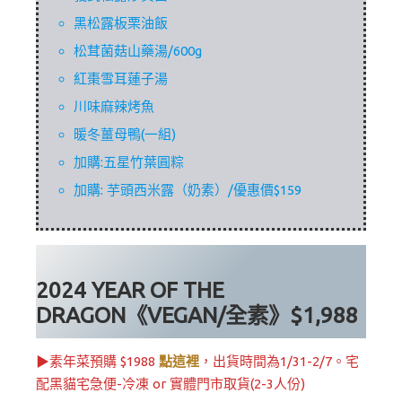
黑松露板栗油飯
松茸菌菇山藥湯/600g
紅棗雪耳蓮子湯
川味麻辣烤魚
暖冬薑母鴨(一組)
加購:五星竹葉圓粽
加購: 芋頭西米露（奶素）/優惠價$159
2024 YEAR OF THE
DRAGON《VEGAN/全素》$
1,988
▶素年菜預購 $1988
點這裡
，出貨時間為1/31-2/7。宅
配黑貓宅急便-冷凍 or 實體門市取貨(2-3人份)