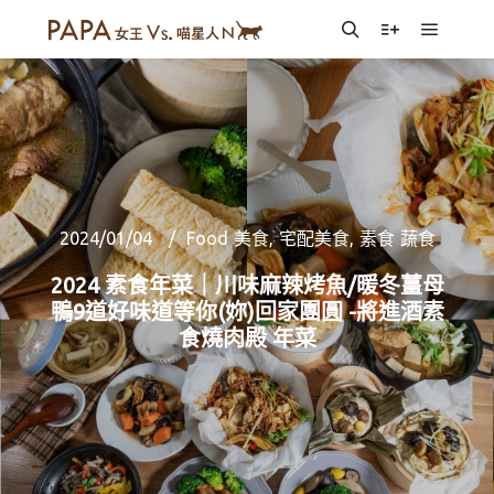
Main m
Search
More info
2024/01/04
Food 美食
,
宅配美食
,
素食 蔬食
2024 素食年菜｜川味麻辣烤魚/暖冬薑母
鴨9道好味道等你(妳)回家團圓 -將進酒素
食燒肉殿 年菜