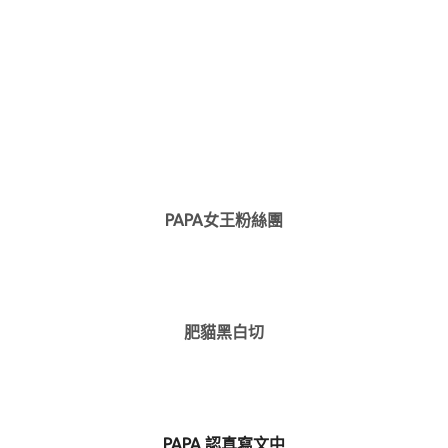
PAPA女王粉絲團
肥貓黑白切
PAPA 認真寫文中