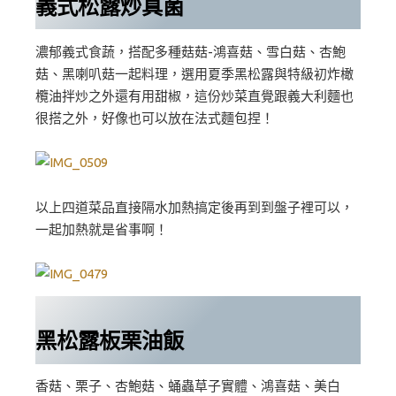
義式松露炒真菌
濃郁義式食蔬，搭配多種菇菇-鴻喜菇、雪白菇、杏鮑
菇、黑喇叭菇一起料理，選用夏季黑松露與特級初炸橄
欖油拌炒之外還有用甜椒，這份炒菜直覺跟義大利麵也
很搭之外，好像也可以放在法式麵包捏！
以上四道菜品直接隔水加熱搞定後再到到盤子裡可以，
一起加熱就是省事啊！
黑松露板栗油飯
香菇、栗子、杏鮑菇、蛹蟲草子實體、鴻喜菇、美白