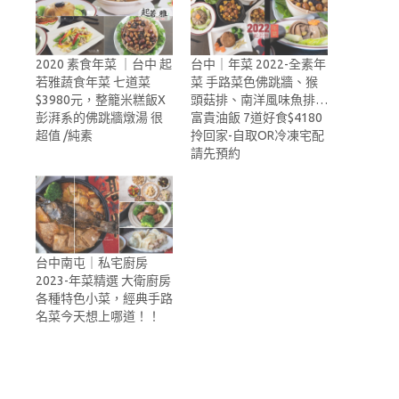
2020 素食年菜 ｜台中 起
台中｜年菜 2022-全素年
若雅蔬食年菜 七道菜
菜 手路菜色佛跳牆、猴
$3980元，整籠米糕飯X
頭菇排、南洋風味魚排…
彭湃系的佛跳牆燉湯 很
富貴油飯 7道好食$4180
超值 /純素
拎回家-自取OR冷凍宅配
請先預約
台中南屯｜私宅廚房
2023-年菜精選 大衛廚房
各種特色小菜，經典手路
名菜今天想上哪道！！