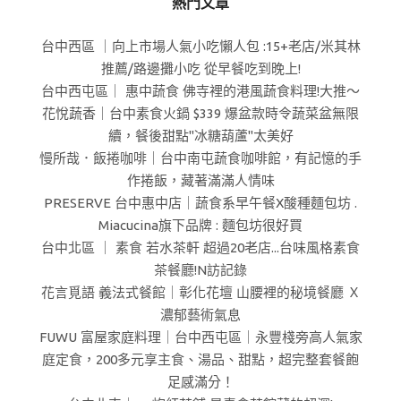
熱門文章
台中西區 ｜向上市場人氣小吃懶人包 :15+老店/米其林
推薦/路邊攤小吃 從早餐吃到晚上!
台中西屯區｜ 惠中蔬食 佛寺裡的港風蔬食料理!大推～
花悅蔬香｜台中素食火鍋 $339 爆盆款時令蔬菜盆無限
續，餐後甜點"冰糖葫蘆"太美好
慢所哉．飯捲咖啡｜台中南屯蔬食咖啡館，有記憶的手
作捲飯，藏著滿滿人情味
PRESERVE 台中惠中店｜蔬食系早午餐X酸種麵包坊 .
Miacucina旗下品牌 : 麵包坊很好買
台中北區 ｜ 素食 若水茶軒 超過20老店...台味風格素食
茶餐廳!N訪記錄
花言覓語 義法式餐館｜彰化花壇 山腰裡的秘境餐廳 Ｘ
濃郁藝術氣息
FUWU 富屋家庭料理｜台中西屯區｜永豐棧旁高人氣家
庭定食，200多元享主食、湯品、甜點，超完整套餐飽
足感滿分！