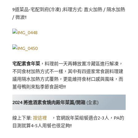
9道菜品-宅配到府(冷凍) ;料理方式: 直火加熱 / 隔水加熱
/ 微波!!
宅配素食年菜
，料理前一天再轉放置冷藏區進行解凍，
不同食材加熱方式不一樣，其中有四道家常食蔬料理建
議用隔水加熱方式覆熱，更能維持食材口感與風味，而
薑母鴨則來點季節食蔬吧!!!
2024 將進酒素食燒肉殿年菜篇/開箱
(全素)
線上下單:
按這裡
，官網說年菜組餐適合2-3人，PA的
目測就算4-5人用餐也很足夠!!