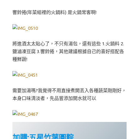
響鈴捲(年菜組裡的火鍋料) 是火鍋常客啊!
將進酒太太貼心了，不只有湯包，還有這些 1.火鍋料 2.
鹽滷凍豆腐 3.響鈴捲，其他建議根據自己的喜好搭配各
種鮮蔬!
需要加湯嗎?我覺得不用直接煮開丟入各種蔬菜剛剛好，
本身口味清淡者，先品嘗添加開水就可以
加購:五星竹葉圓粽