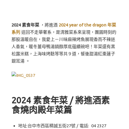
2024 素食年菜
，將進酒
2024 year of the dragon 年菜
系列
這回不走華奢系，是清雅菜系來呈現，團圓時刻的
那股溫暖自在，我愛上－川味麻辣烤魚展現香而不辣迷
人香氣，暖冬薑母鴨湯鍋醇厚底蘊續碗吧！年菜還有黑
松露米糕，上海味烤麩等等共９道，餐後甜湯紅棗蓮子
銀耳湯 。
2024 素食年菜
/ 將進酒素
食燒肉殿年菜篇
地址:台中市西區精誠五街27號 / 電話: 04 2327