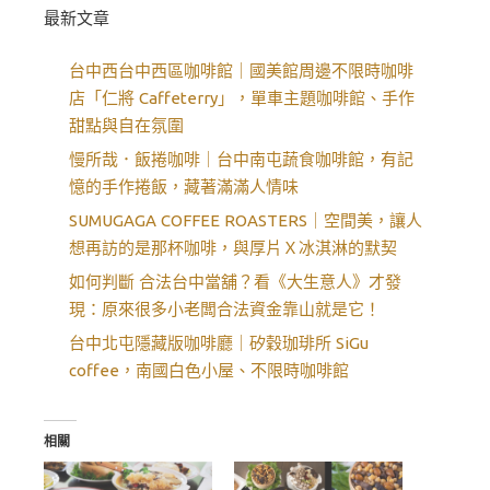
最新文章
台中西台中西區咖啡館｜國美館周邊不限時咖啡
店「仁將 Caffeterry」，單車主題咖啡館、手作
甜點與自在氛圍
慢所哉．飯捲咖啡｜台中南屯蔬食咖啡館，有記
憶的手作捲飯，藏著滿滿人情味
SUMUGAGA COFFEE ROASTERS｜空間美，讓人
想再訪的是那杯咖啡，與厚片Ｘ冰淇淋的默契
如何判斷 合法台中當舖？看《大生意人》才發
現：原來很多小老闆合法資金靠山就是它！
台中北屯隱藏版咖啡廳｜矽穀珈琲所 SiGu
coffee，南國白色小屋、不限時咖啡館
相關