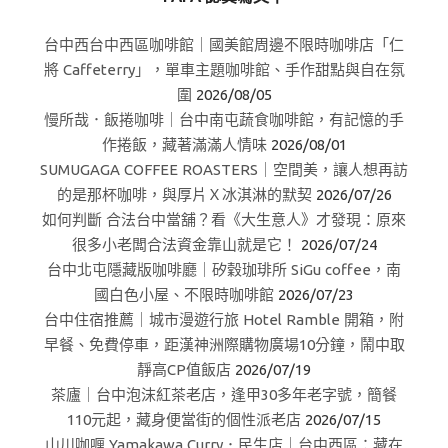
台中西台中西區咖啡館｜國美館周邊不限時咖啡店「仁
將 Caffeterry」，單車主題咖啡館、手作甜點與自在氛
圍
2026/08/05
慢所哉．飯捲咖啡｜台中南屯蔬食咖啡館，有記憶的手
作捲飯，藏著滿滿人情味
2026/08/01
SUMUGAGA COFFEE ROASTERS｜空間美，讓人想再訪
的是那杯咖啡，與厚片Ｘ冰淇淋的默契
2026/07/26
如何判斷 合法台中當舖？看《大生意人》才發現：原來
很多小老闆合法資金靠山就是它！
2026/07/24
台中北屯隱藏版咖啡廳｜矽穀珈琲所 SiGu coffee，南
國白色小屋、不限時咖啡館
2026/07/23
台中住宿推薦｜城市漫遊行旅 Hotel Ramble 開箱，附
早餐、免費停車，距漢神洲際購物廣場10分鐘，鬧中取
靜高CP值飯店
2026/07/19
茶廬｜台中泡沫紅茶老店，逢甲30多年老字號，簡餐
110元起，藏身便當街的個性派老店
2026/07/15
山川咖喱 Yamakawa Curry．民生店｜台中西區：藏在