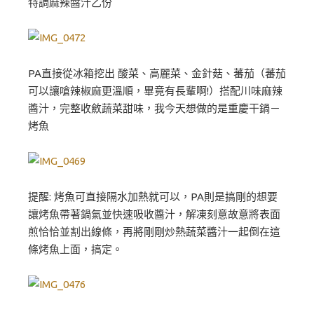
特調麻辣醬汁乙份
PA直接從冰箱挖出 酸菜、高麗菜、金針菇、蕃茄（蕃茄
可以讓嗆辣椒麻更溫順，畢竟有長輩啊!）搭配川味麻辣
醬汁，完整收斂蔬菜甜味，我今天想做的是重慶干鍋－
烤魚
提醒: 烤魚可直接隔水加熱就可以，PA則是搞剛的想要
讓烤魚帶著鍋氣並快速吸收醬汁，解凍刻意故意將表面
煎恰恰並割出線條，再將剛剛炒熱蔬菜醬汁一起倒在這
條烤魚上面，搞定。