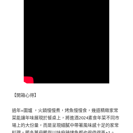
【開箱心得】
過年=圍爐 ，火鍋慢慢煮，烤魚慢慢食，幾道精緻家常
菜能讓年味展現於餐桌上，將進酒2024素食年菜不同市
場上的大份量，而是呈現細膩中帶著風味感十足的家常
料理。暖冬薑母鴨與川味麻辣烤魚都也很值得再+1。