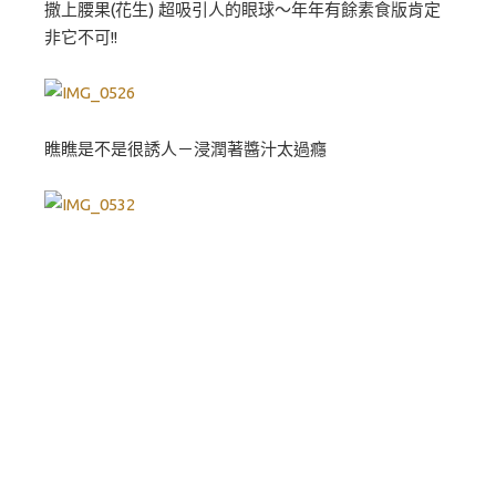
撒上腰果(花生) 超吸引人的眼球～年年有餘素食版肯定
非它不可!!
瞧瞧是不是很誘人－浸潤著醬汁太過癮