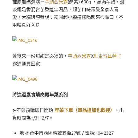
推薦加碼選購－
芋頭西米露
(奶素) 600g ，滿滿芋頭，淡
淡椰奶香混合芋香這盅湯品，超芋口味深受全家人喜
愛，大貓娘誇獎說：粉圓超小顆這樣喝起來很順口，不
用咬真好ＸＤ
餐後來一份甜甜是必須的，
芋頭西米露
X
紅棗雪耳蓮子
露通通買回家
將進酒素食燒肉殿年菜系列
➤年菜預購即日開始
年菜下單（單品追加也歡迎）
，出
貨時間為1/31-2/7。
地址:台中市西區精誠五街27號 / 電話: 04 2327