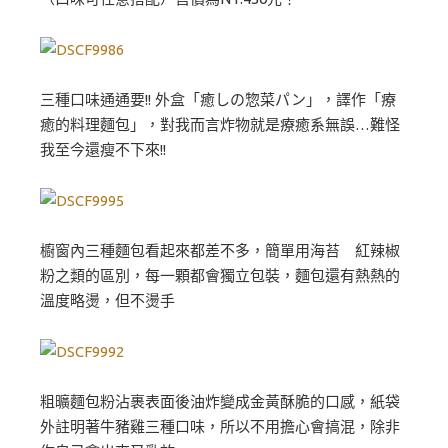
三種口味通通要!! 外盒「癒しの惣菜パン」，譯作「療
癒的料理麵包」，對我而言炸物就是療癒系無誤…難怪
我至今還瘦不下來!!
櫥窗內三種麵包看起來都差不多，簡單用海苔 紅辣椒
粉之類的區別，每一顆都會獨立包裝，麵包還有熱熱的
溫度略燙，但不燙手
粗曠麵包粉沾裹表面後油炸變成金黃酥脆的口感，紙袋
外註明著牛豬雞三種口味，所以不用擔心會搞混，除非