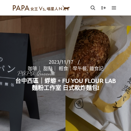
Main m
Search
More info
2023/11/17
咖啡｜ 甜點｜ 輕食｜早午餐
,
雜食記
台中西區｜蜉蝣。FU YOU FLOUR LAB
麵粉工作室 日式款炸麵包!