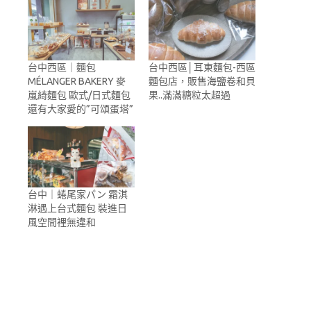
台中西區｜麵包
台中西區│耳東麵包-西區
MÉLANGER BAKERY 麥
麵包店，販售海鹽卷和貝
嵐綺麵包 歐式/日式麵包
果..滿滿糖粒太超過
還有大家愛的”可頌蛋塔”
台中｜蜷尾家パン 霜淇
淋遇上台式麵包 裝進日
風空間裡無違和