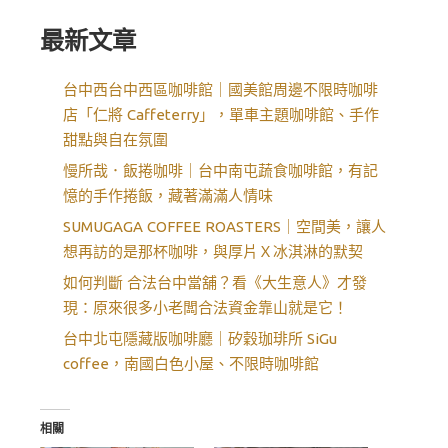
最新文章
台中西台中西區咖啡館｜國美館周邊不限時咖啡
店「仁將 Caffeterry」，單車主題咖啡館、手作
甜點與自在氛圍
慢所哉．飯捲咖啡｜台中南屯蔬食咖啡館，有記
憶的手作捲飯，藏著滿滿人情味
SUMUGAGA COFFEE ROASTERS｜空間美，讓人
想再訪的是那杯咖啡，與厚片Ｘ冰淇淋的默契
如何判斷 合法台中當舖？看《大生意人》才發
現：原來很多小老闆合法資金靠山就是它！
台中北屯隱藏版咖啡廳｜矽穀珈琲所 SiGu
coffee，南國白色小屋、不限時咖啡館
相關