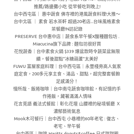
推薦/路邊攤小吃 從早餐吃到晚上!
台中西屯區｜ 惠中蔬食 佛寺裡的港風蔬食料理!大推～
台中北區 ｜ 素食 若水茶軒 超過20老店...台味風格素食
茶餐廳!N訪記錄
PRESERVE 台中惠中店｜蔬食系早午餐X酸種麵包坊 .
Miacucina旗下品牌 : 麵包坊很好買
花悅蔬香｜台中素食火鍋 $339 爆盆款時令蔬菜盆無限
續，餐後甜點"冰糖葫蘆"太美好
FUWU 富屋家庭料理｜台中西屯區｜永豐棧旁高人氣家
庭定食，200多元享主食、湯品、甜點，超完整套餐飽
足感滿分！
慢所哉．飯捲咖啡｜台中南屯蔬食咖啡館，有記憶的手
作捲飯，藏著滿滿人情味
花言覓語 義法式餐館｜彰化花壇 山腰裡的秘境餐廳 Ｘ
濃郁藝術氣息
Mook木可餐行｜台中西屯 小巷裡的60年老宅 : 復古、
老宅、早午餐
台中西區｜咖啡 Haritts donuts&coffee 日式甜甜圈