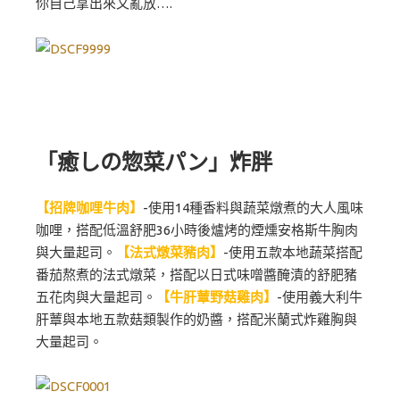
你自己拿出來又亂放….
「癒しの惣菜パン」炸胖
【招牌咖哩牛肉】
-使用14種香料與蔬菜燉煮的大人風味
咖哩，搭配低溫舒肥36小時後爐烤的煙燻安格斯牛胸肉
與大量起司。
【法式燉菜豬肉】
-使用五款本地蔬菜搭配
番茄熬煮的法式燉菜，搭配以日式味噌醬醃漬的舒肥豬
五花肉與大量起司。
【牛肝蕈野菇雞肉】
-使用義大利牛
肝蕈與本地五款菇類製作的奶醬，搭配米蘭式炸雞胸與
大量起司。