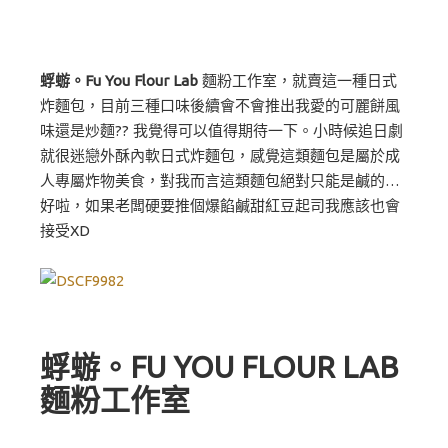
蜉蝣。Fu You Flour Lab
麵粉工作室，就賣這一種日式
炸麵包，目前三種口味後續會不會推出我愛的可麗餅風
味還是炒麵?? 我覺得可以值得期待一下。小時候追日劇
就很迷戀外酥內軟日式炸麵包，感覺這類麵包是屬於成
人專屬炸物美食，對我而言這類麵包絕對只能是鹹的…
好啦，如果老闆硬要推個爆餡鹹甜紅豆起司我應該也會
接受XD
蜉蝣。FU YOU FLOUR LAB
麵粉工作室