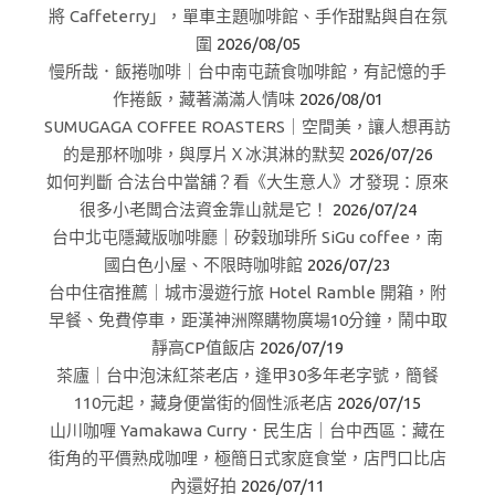
將 Caffeterry」，單車主題咖啡館、手作甜點與自在氛
圍
2026/08/05
慢所哉．飯捲咖啡｜台中南屯蔬食咖啡館，有記憶的手
作捲飯，藏著滿滿人情味
2026/08/01
SUMUGAGA COFFEE ROASTERS｜空間美，讓人想再訪
的是那杯咖啡，與厚片Ｘ冰淇淋的默契
2026/07/26
如何判斷 合法台中當舖？看《大生意人》才發現：原來
很多小老闆合法資金靠山就是它！
2026/07/24
台中北屯隱藏版咖啡廳｜矽穀珈琲所 SiGu coffee，南
國白色小屋、不限時咖啡館
2026/07/23
台中住宿推薦｜城市漫遊行旅 Hotel Ramble 開箱，附
早餐、免費停車，距漢神洲際購物廣場10分鐘，鬧中取
靜高CP值飯店
2026/07/19
茶廬｜台中泡沫紅茶老店，逢甲30多年老字號，簡餐
110元起，藏身便當街的個性派老店
2026/07/15
山川咖喱 Yamakawa Curry．民生店｜台中西區：藏在
街角的平價熟成咖哩，極簡日式家庭食堂，店門口比店
內還好拍
2026/07/11