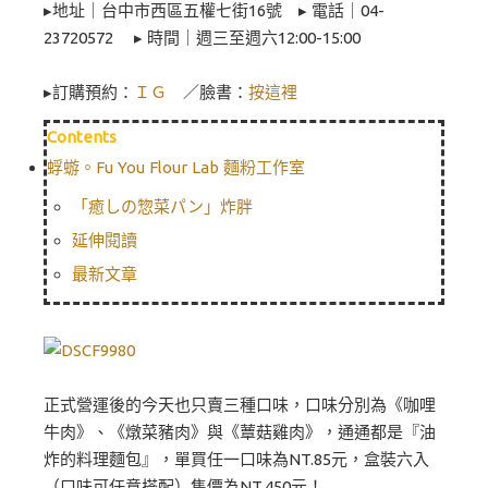
▸地址｜台中市西區五權七街16號 ▸ 電話｜04-
23720572 ▸ 時間｜週三至週六12:00-15:00
▸訂購預約：
ＩＧ
／臉書：
按這裡
Contents
蜉蝣。Fu You Flour Lab 麵粉工作室
「癒しの惣菜パン」炸胖
延伸閱讀
最新文章
正式營運後的今天也只賣三種口味，口味分別為《咖哩
牛肉》、《燉菜豬肉》與《蕈菇雞肉》，通通都是『油
炸的料理麵包』，單買任一口味為NT.85元，盒裝六入
（口味可任意搭配）售價為NT.450元！