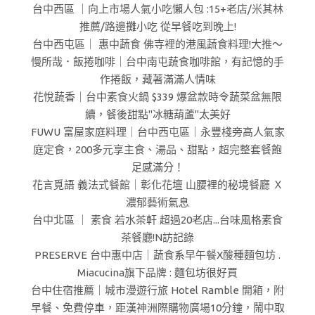
台中西區 ｜向上市場人氣小吃懶人包 :15+老店/米其林
推薦/路邊攤小吃 從早餐吃到晚上!
台中西屯區｜ 惠中蔬食 佛寺裡的港風蔬食料理!大推～
慢所哉．飯捲咖啡｜台中南屯蔬食咖啡館，有記憶的手
作捲飯，藏著滿滿人情味
花悅蔬香｜台中素食火鍋 $339 爆盆款時令蔬菜盆無限
續，餐後甜點"冰糖葫蘆"太美好
FUWU 富屋家庭料理｜台中西屯區｜永豐棧旁高人氣家
庭定食，200多元享主食、湯品、甜點，超完整套餐飽
足感滿分！
花言覓語 義法式餐館｜彰化花壇 山腰裡的秘境餐廳 Ｘ
濃郁藝術氣息
台中北區 ｜ 素食 若水茶軒 超過20老店...台味風格素食
茶餐廳!N訪記錄
PRESERVE 台中惠中店｜蔬食系早午餐X酸種麵包坊 .
Miacucina旗下品牌 : 麵包坊很好買
台中住宿推薦｜城市漫遊行旅 Hotel Ramble 開箱，附
早餐、免費停車，距漢神洲際購物廣場10分鐘，鬧中取