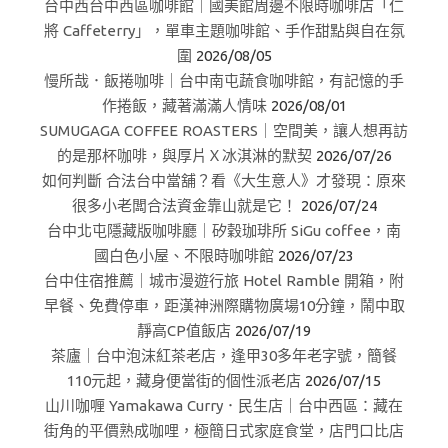
台中西台中西區咖啡館｜國美館周邊不限時咖啡店「仁
將 Caffeterry」，單車主題咖啡館、手作甜點與自在氛
圍
2026/08/05
慢所哉．飯捲咖啡｜台中南屯蔬食咖啡館，有記憶的手
作捲飯，藏著滿滿人情味
2026/08/01
SUMUGAGA COFFEE ROASTERS｜空間美，讓人想再訪
的是那杯咖啡，與厚片Ｘ冰淇淋的默契
2026/07/26
如何判斷 合法台中當舖？看《大生意人》才發現：原來
很多小老闆合法資金靠山就是它！
2026/07/24
台中北屯隱藏版咖啡廳｜矽穀珈琲所 SiGu coffee，南
國白色小屋、不限時咖啡館
2026/07/23
台中住宿推薦｜城市漫遊行旅 Hotel Ramble 開箱，附
早餐、免費停車，距漢神洲際購物廣場10分鐘，鬧中取
靜高CP值飯店
2026/07/19
茶廬｜台中泡沫紅茶老店，逢甲30多年老字號，簡餐
110元起，藏身便當街的個性派老店
2026/07/15
山川咖喱 Yamakawa Curry．民生店｜台中西區：藏在
街角的平價熟成咖哩，極簡日式家庭食堂，店門口比店