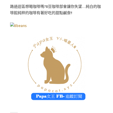
路過這區想喝咖啡嗎?8豆咖啡部會讓你失望…純白的咖
啡館純粹的咖啡有著好吃的甜點鹹食!!