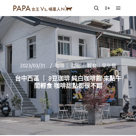
Main m
Search
More info
2023/03/31
咖啡｜ 甜點｜ 輕食｜早午餐
台中西區 ｜ 8豆珈琲 純白咖啡館 來點午
間輕食 咖啡甜點都很不錯