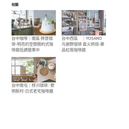
相關
台中咖啡｜南區 拝啓珈
台中西區 ｜YOSANO
琲-明亮的空間簡約式咖
与謝野珈琲 直火烘焙-單
啡館低調營業中
品虹吸咖啡館
台中南屯｜桴汌珈琲 : 黎
明新村-日式老宅咖啡廳