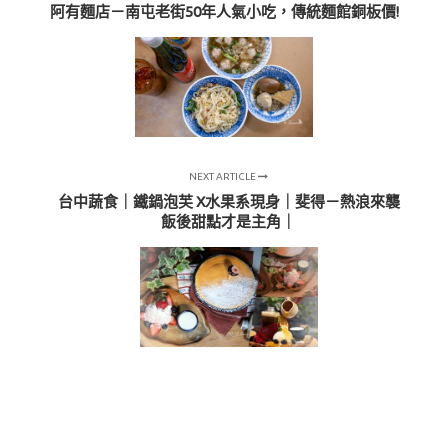
阿有麵店－南屯老街50年人氣小吃，傳統麵館銅板價!
NEXT ARTICLE
台中蔬食｜鐵鍋泡芙 X水果系現身｜斐得－熱浪來襲
飯後甜點才是主角｜