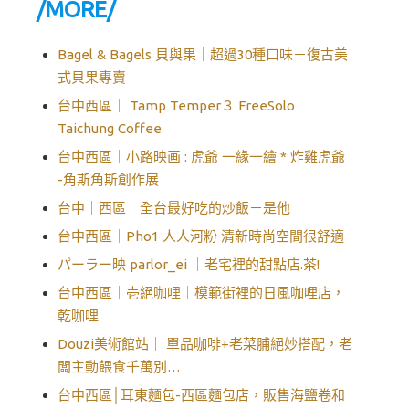
/MORE/
Bagel & Bagels 貝與果｜超過30種口味－復古美
式貝果專賣
台中西區｜ Tamp Temper３ FreeSolo
Taichung Coffee
台中西區｜小路映画 : 虎爺 一緣一繪 * 炸雞虎爺
-角斯角斯創作展
台中｜西區 全台最好吃的炒飯－是他
台中西區｜Pho1 人人河粉 清新時尚空間很舒適
パーラー映 parlor_ei ｜老宅裡的甜點店.茶!
台中西區｜壱絕咖哩｜模範街裡的日風咖哩店，
乾咖哩
Douzi美術館站｜ 單品咖啡+老菜脯絕妙搭配，老
闆主動餵食千萬別…
台中西區│耳東麵包-西區麵包店，販售海鹽卷和