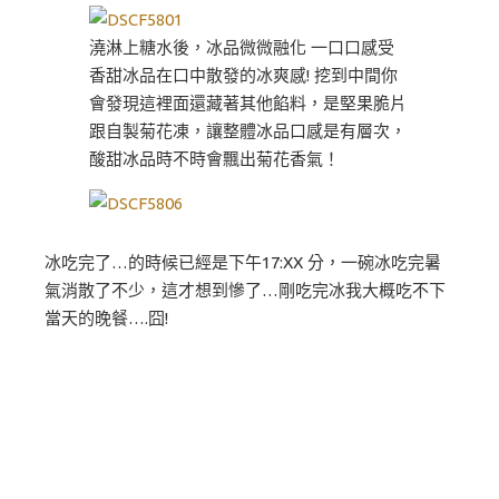
澆淋上糖水後，冰品微微融化 一口口感受
香甜冰品在口中散發的冰爽感! 挖到中間你
會發現這裡面還藏著其他餡料，是堅果脆片
跟自製菊花凍，讓整體冰品口感是有層次，
酸甜冰品時不時會飄出菊花香氣！
冰吃完了…的時候已經是下午17:XX 分，一碗冰吃完暑
氣消散了不少，這才想到慘了…剛吃完冰我大概吃不下
當天的晚餐….囧!