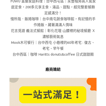
FUWU 富屋家庭料理｜台中西屯區｜永豐棧旁高人氣家
庭定食，200多元享主食、湯品、甜點，超完整套餐飽
足感滿分！
慢所哉．飯捲咖啡｜台中南屯蔬食咖啡館，有記憶的手
作捲飯，藏著滿滿人情味
花言覓語 義法式餐館｜彰化花壇 山腰裡的秘境餐廳 Ｘ
濃郁藝術氣息
Mook木可餐行｜台中西屯 小巷裡的60年老宅 : 復古、
老宅、早午餐
台中西區｜咖啡 Haritts donuts&coffee 日式甜甜圈
廠商連結