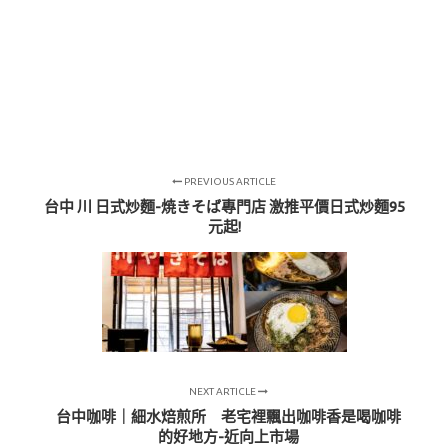
PREVIOUS ARTICLE
台中 川 日式炒麵-焼きそば專門店 激推平價日式炒麵95
元起!
NEXT ARTICLE
台中咖啡｜細水焙煎所 老宅裡飄出咖啡香是喝咖啡
的好地方-近向上市場