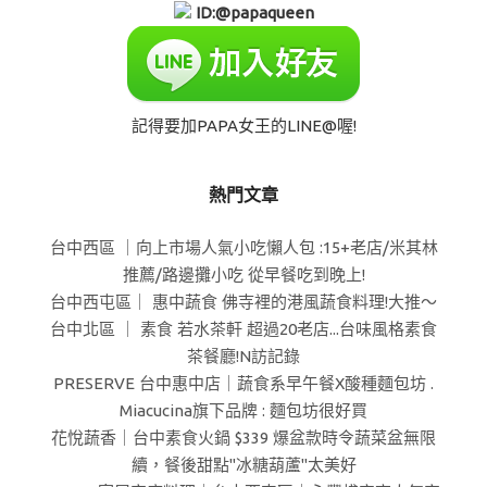
ID:@papaqueen
記得要加PAPA女王的LINE@喔!
熱門文章
台中西區 ｜向上市場人氣小吃懶人包 :15+老店/米其林
推薦/路邊攤小吃 從早餐吃到晚上!
台中西屯區｜ 惠中蔬食 佛寺裡的港風蔬食料理!大推～
台中北區 ｜ 素食 若水茶軒 超過20老店...台味風格素食
茶餐廳!N訪記錄
PRESERVE 台中惠中店｜蔬食系早午餐X酸種麵包坊 .
Miacucina旗下品牌 : 麵包坊很好買
花悅蔬香｜台中素食火鍋 $339 爆盆款時令蔬菜盆無限
續，餐後甜點"冰糖葫蘆"太美好