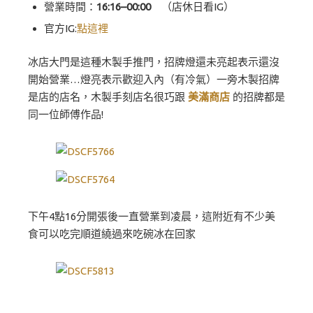
營業時間：
16:16–00:00
（店休日看IG）
官方IG:
點這裡
冰店大門是這種木製手推門，招牌燈還未亮起表示還沒
開始營業…燈亮表示歡迎入內（有冷氣）一旁木製招牌
是店的店名，木製手刻店名很巧跟
美滿商店
的招牌都是
同一位師傅作品!
下午4點16分開張後一直營業到凌晨，這附近有不少美
食可以吃完順道繞過來吃碗冰在回家