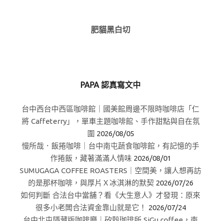
肥貓黑白切
PAPA 認真寫文中
台中西台中西區咖啡館｜國美館周邊不限時咖啡店「仁
將 Caffeterry」，單車主題咖啡館、手作甜點與自在氛
圍
2026/08/05
慢所哉．飯捲咖啡｜台中南屯蔬食咖啡館，有記憶的手
作捲飯，藏著滿滿人情味
2026/08/01
SUMUGAGA COFFEE ROASTERS｜空間美，讓人想再訪
的是那杯咖啡，與厚片Ｘ冰淇淋的默契
2026/07/26
如何判斷 合法台中當舖？看《大生意人》才發現：原來
很多小老闆合法資金靠山就是它！
2026/07/24
台中北屯隱藏版咖啡廳｜矽穀珈琲所 SiGu coffee，南