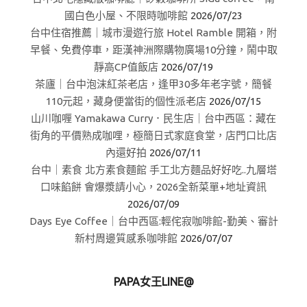
國白色小屋、不限時咖啡館
2026/07/23
台中住宿推薦｜城市漫遊行旅 Hotel Ramble 開箱，附
早餐、免費停車，距漢神洲際購物廣場10分鐘，鬧中取
靜高CP值飯店
2026/07/19
茶廬｜台中泡沫紅茶老店，逢甲30多年老字號，簡餐
110元起，藏身便當街的個性派老店
2026/07/15
山川咖喱 Yamakawa Curry．民生店｜台中西區：藏在
街角的平價熟成咖哩，極簡日式家庭食堂，店門口比店
內還好拍
2026/07/11
台中｜素食 北方素食麵館 手工北方麵品好好吃..九層塔
口味餡餅 會爆漿請小心，2026全新菜單+地址資訊
2026/07/09
Days Eye Coffee｜台中西區:輕侘寂咖啡館-勤美、審計
新村周邊質感系咖啡館
2026/07/07
PAPA女王LINE@