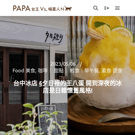
Main m
Search
More info
2023/05/06
Food 美食
,
咖啡｜ 甜點｜ 輕食｜早午餐
,
素食 蔬食
台中冰店 §夕日裡的王八蛋 開到深夜的冰
店是日雜懷舊風格!