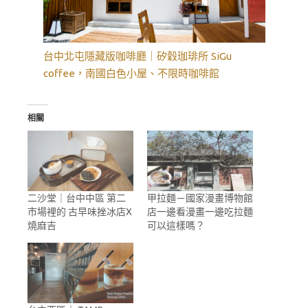
台中北屯隱藏版咖啡廳｜矽穀珈琲所 SiGu
coffee，南國白色小屋、不限時咖啡館
相關
二沙堂｜台中中區 第二
甲拉麵－國家漫畫博物館
市場裡的 古早味挫冰店X
店一邊看漫畫一邊吃拉麵
燒麻吉
可以這樣嗎？