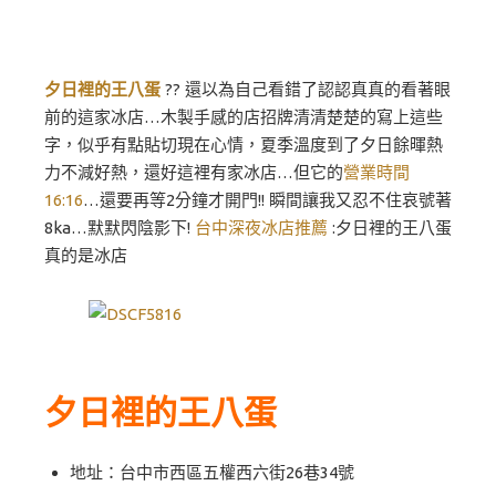
夕日裡的王八蛋
?? 還以為自己看錯了認認真真的看著眼
前的這家冰店…木製手感的店招牌清清楚楚的寫上這些
字，似乎有點貼切現在心情，夏季溫度到了夕日餘暉熱
力不減好熱，還好這裡有家冰店…但它的
營業時間
16:16
…還要再等2分鐘才開門!! 瞬間讓我又忍不住哀號著
8ka…默默閃陰影下!
台中深夜冰店推薦
:夕日裡的王八蛋
真的是冰店
夕日裡的王八蛋
地址：台中市西區五權西六街26巷34號