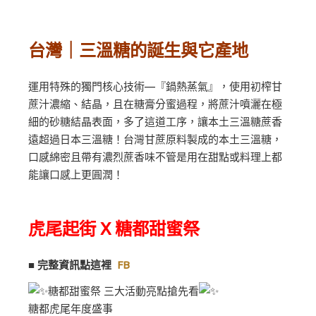
台灣｜三溫糖的誕生與它產地
運用特殊的獨門核心技術—『鍋熱蒸氣』，使用初榨甘
蔗汁濃縮、結晶，且在糖膏分蜜過程，將蔗汁噴灑在極
細的砂糖結晶表面，多了這道工序，讓本土三溫糖蔗香
遠超過日本三溫糖！台灣甘蔗原料製成的本土三溫糖，
口感綿密且帶有濃烈蔗香味不管是用在甜點或料理上都
能讓口感上更圓潤！
虎尾起街 X 糖都甜蜜祭
■ 完整資訊點這裡
FB
糖都甜蜜祭 三大活動亮點搶先看
糖都虎尾年度盛事