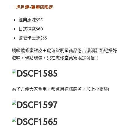
｜虎月燒-菓療店限定
經典原味$55
日式抹茶$60
紫薯卡士達$65
銅鑼燒蜂蜜餅皮＋虎珍堂明星商品憨吉濃濃乳酪絕搭好
滋味，現點現做，只在虎珍堂菓寮限定發售！
為了方便大家食用，都會用這樣裝著，加上小提繩!