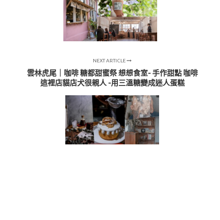
NEXT ARTICLE
雲林虎尾｜咖啡 糖都甜蜜祭 想想食室- 手作甜點 咖啡
這裡店貓店犬很親人 -用三溫糖變成迷人蛋糕