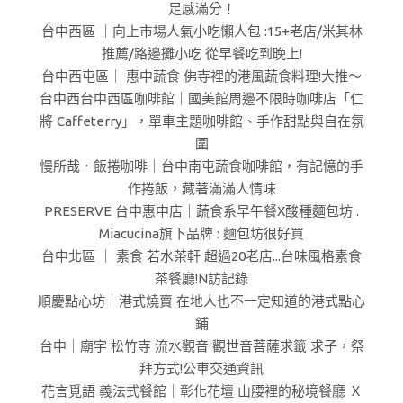
足感滿分！
台中西區 ｜向上市場人氣小吃懶人包 :15+老店/米其林
推薦/路邊攤小吃 從早餐吃到晚上!
台中西屯區｜ 惠中蔬食 佛寺裡的港風蔬食料理!大推～
台中西台中西區咖啡館｜國美館周邊不限時咖啡店「仁
將 Caffeterry」，單車主題咖啡館、手作甜點與自在氛
圍
慢所哉．飯捲咖啡｜台中南屯蔬食咖啡館，有記憶的手
作捲飯，藏著滿滿人情味
PRESERVE 台中惠中店｜蔬食系早午餐X酸種麵包坊 .
Miacucina旗下品牌 : 麵包坊很好買
台中北區 ｜ 素食 若水茶軒 超過20老店...台味風格素食
茶餐廳!N訪記錄
順慶點心坊｜港式燒賣 在地人也不一定知道的港式點心
鋪
台中｜廟宇 松竹寺 流水觀音 觀世音菩薩求籤 求子，祭
拜方式!公車交通資訊
花言覓語 義法式餐館｜彰化花壇 山腰裡的秘境餐廳 Ｘ