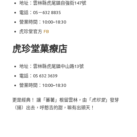
地址：雲林縣虎尾鎮自強街147號
電話：
05－63
2
8835
營業時間：10:00–18:30
虎珍堂官方
FB
虎珍堂菓療店
地址：雲林縣虎尾鎮中山路13號
電話：
05 632 3639
營業時間：10:00–18:30
更是經典！ 讓「蕃薯」根留雲林，由「
虎珍堂
」發芽
（揚）出去，呼憨吉的甜，嘛有出頭天！