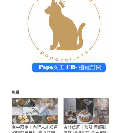
相關
台中限定｜內行人才知道
雲林虎尾｜咖啡 糖都甜
的隱藏版月餅-鹽之花蛋
蜜祭 想想食室- 手作甜點