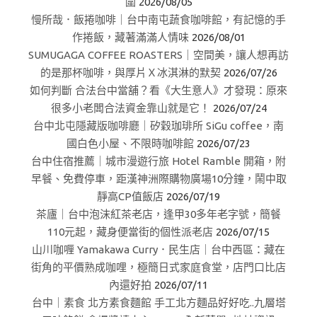
圍
2026/08/05
慢所哉．飯捲咖啡｜台中南屯蔬食咖啡館，有記憶的手
作捲飯，藏著滿滿人情味
2026/08/01
SUMUGAGA COFFEE ROASTERS｜空間美，讓人想再訪
的是那杯咖啡，與厚片Ｘ冰淇淋的默契
2026/07/26
如何判斷 合法台中當舖？看《大生意人》才發現：原來
很多小老闆合法資金靠山就是它！
2026/07/24
台中北屯隱藏版咖啡廳｜矽穀珈琲所 SiGu coffee，南
國白色小屋、不限時咖啡館
2026/07/23
台中住宿推薦｜城市漫遊行旅 Hotel Ramble 開箱，附
早餐、免費停車，距漢神洲際購物廣場10分鐘，鬧中取
靜高CP值飯店
2026/07/19
茶廬｜台中泡沫紅茶老店，逢甲30多年老字號，簡餐
110元起，藏身便當街的個性派老店
2026/07/15
山川咖喱 Yamakawa Curry．民生店｜台中西區：藏在
街角的平價熟成咖哩，極簡日式家庭食堂，店門口比店
內還好拍
2026/07/11
台中｜素食 北方素食麵館 手工北方麵品好好吃..九層塔