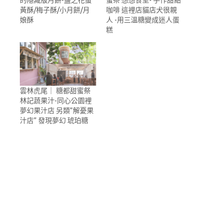
黃酥/梅子酥/小月餅/月
咖啡 這裡店貓店犬很親
娘酥
人 -用三溫糖變成迷人蛋
糕
雲林虎尾｜ 糖都甜蜜祭
林記蔬果汁-同心公園裡
夢幻果汁店 另類”解憂果
汁店” 發現夢幻 琥珀糖