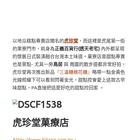
以地瓜糕點專賣店聞名的
虎珍堂
，而這裡是虎尾第一街
的果寮門市，前身為
正義百貨行(透天老宅)
內外都呈現
的懷舊日式裝潢融合台灣本土味道。菓寮店是甜點專賣
也是景點- 尤其一旁
鳥居
與 周圍的散步道都非常好拍，
虎珍堂再次推出新品
『三溫糖棉花糖』
略帶一點金黃色
光線照耀下可以看到閃著金光，甜點控會愛上這款古早
味甜點，PA直接把這麼好吃的甜點拎回家 。
虎珍堂菓療店
https://www.hjtang.com.tw
›