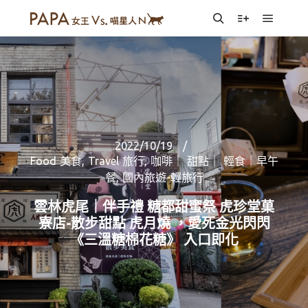
Main m
Search
More info
2022/10/19
Food 美食
,
Travel 旅行
,
咖啡｜ 甜點｜ 輕食｜早午
餐
,
國內旅遊-輕旅行
雲林虎尾｜伴手禮 糖都甜蜜祭 虎珍堂菓
寮店-散步甜點 虎月燒 ，愛死金光閃閃
《三溫糖棉花糖》 入口即化