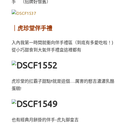
手 （招牌好懷舊）
｜虎珍堂伴手禮
入內我第一時間就衝向伴手禮區（到底有多愛吃啦！)
從小巧甜食到大氣伴手禮盒這裡都有
虎珍堂的扛霸子甜點!!就是這個….厲害的憨吉濃濃乳酪
蛋糕!
也有經典月餅掛的伴手-虎丸御皇吉