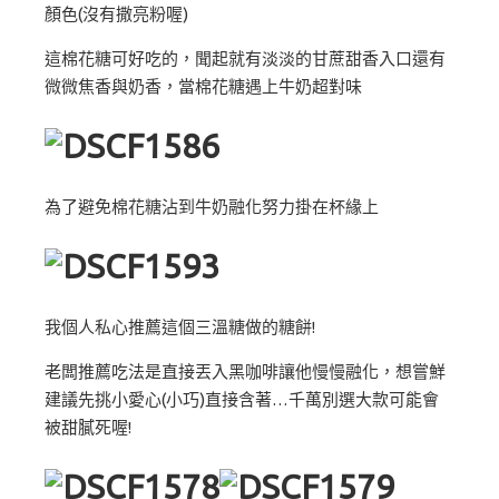
顏色(沒有撒亮粉喔)
這棉花糖可好吃的，聞起就有淡淡的甘蔗甜香入口還有
微微焦香與奶香，當棉花糖遇上牛奶超對味
為了避免棉花糖沾到牛奶融化努力掛在杯緣上
我個人私心推薦這個三溫糖做的糖餅!
老闆推薦吃法是直接丟入黑咖啡讓他慢慢融化，想嘗鮮
建議先挑小愛心(小巧)直接含著…千萬別選大款可能會
被甜膩死喔!