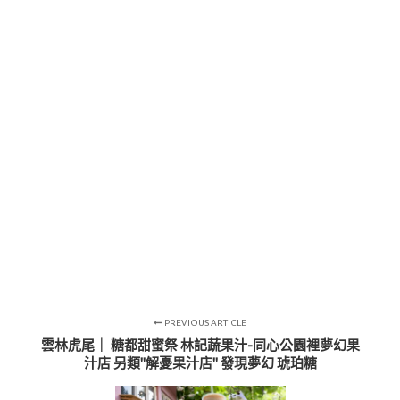
PREVIOUS ARTICLE
雲林虎尾｜ 糖都甜蜜祭 林記蔬果汁-同心公園裡夢幻果
汁店 另類"解憂果汁店" 發現夢幻 琥珀糖