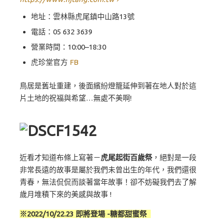
地址：雲林縣虎尾鎮中山路13號
電話：
05 632 3639
營業時間：10:00–18:30
虎珍堂官方
FB
鳥居是舊址重建，後面繽紛燈籠延伸到著在地人對於這
片土地的祝福與希望…無處不美啊!
近看才知道布條上寫著－
虎尾起街百歲祭
，絕對是一段
非常長遠的故事是屬於我們未曾出生的年代，我們還很
青春，無法侃侃而談著當年故事！卻不妨礙我們去了解
歲月堆積下來的美感與故事 !
※2022/10/22.23 即將登場 -糖都甜蜜祭