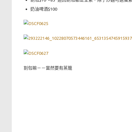
奶油啤酒$100
割包嘛－－當然要有蒸籠