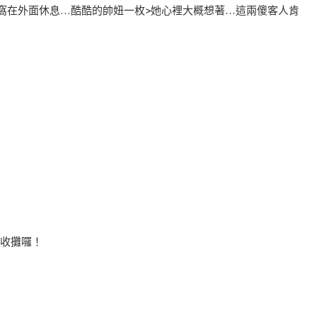
窩在外面休息…酷酷的帥妞一枚>她心裡大概想著…這兩傻客人肯
光收攤囉！