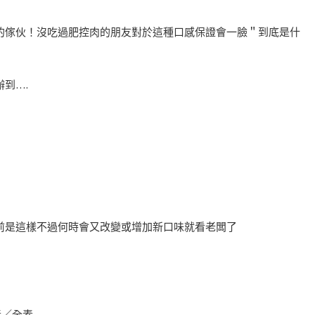
的傢伙！沒吃過肥控肉的朋友對於這種口感保證會一臉＂到底是什
到….
前是這樣不過何時會又改變或增加新口味就看老闆了
素／全素