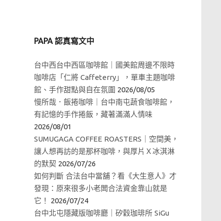
PAPA 認真寫文中
台中西台中西區咖啡館｜國美館周邊不限時
咖啡店「仁將 Caffeterry」，單車主題咖啡
館、手作甜點與自在氛圍
2026/08/05
慢所哉．飯捲咖啡｜台中南屯蔬食咖啡館，
有記憶的手作捲飯，藏著滿滿人情味
2026/08/01
SUMUGAGA COFFEE ROASTERS｜空間美，
讓人想再訪的是那杯咖啡，與厚片Ｘ冰淇淋
的默契
2026/07/26
如何判斷 合法台中當舖？看《大生意人》才
發現：原來很多小老闆合法資金靠山就是
它！
2026/07/24
台中北屯隱藏版咖啡廳｜矽穀珈琲所 SiGu