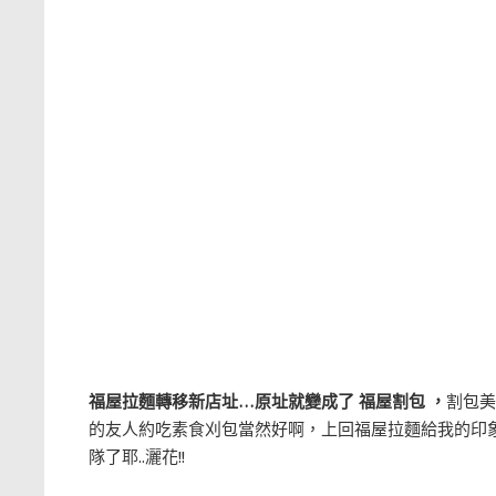
福屋拉麵轉移新店址…原址就變成了 福屋割包 ，
割包美
的友人約吃素食刈包當然好啊，上回福屋拉麵給我的印象
隊了耶..灑花!!