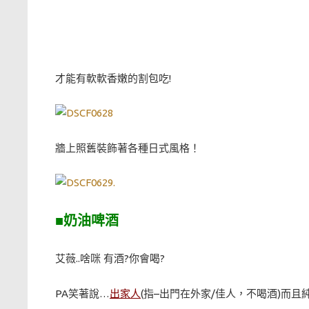
才能有軟軟香嫩的割包吃!
牆上照舊裝飾著各種日式風格！
.
■奶油啤酒
艾薇..啥咪 有酒?你會喝?
PA笑著說…
出家人
(指–出門在外家/佳人，不喝酒)而且