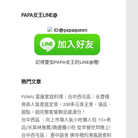
PAPA女王LINE@
ID:@papaqueen
記得要加PAPA女王的LINE@喔!
熱門文章
FUWU 富屋家庭料理｜台中西屯區｜永豐棧
旁高人氣家庭定食，200多元享主食、湯品、
甜點，超完整套餐飽足感滿分！
台中西區 ｜向上市場人氣小吃懶人包 :15+老
店/米其林推薦/路邊攤小吃 從早餐吃到晚上!
台中西屯區｜ 惠中蔬食 佛寺裡的港風蔬食料