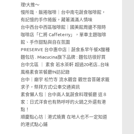
理!大推～
慢所哉．飯捲咖啡｜台中南屯蔬食咖啡館，
有記憶的手作捲飯，藏著滿滿人情味
台中西台中西區咖啡館｜國美館周邊不限時
咖啡店「仁將 Caffeterry」，單車主題咖啡
館、手作甜點與自在氛圍
PRESERVE 台中惠中店｜蔬食系早午餐X酸種
麵包坊 . Miacucina旗下品牌 : 麵包坊很好買
台中北區 ｜ 素食 若水茶軒 超過20老店...台味
風格素食茶餐廳!N訪記錄
台中｜廟宇 松竹寺 流水觀音 觀世音菩薩求籤
求子，祭拜方式!公車交通資訊
素食懶人包｜台中高人氣蔬食料理餐廳 這８
家：日式洋食也有熱呼呼的火鍋之外還有港
點！
順慶點心坊｜港式燒賣 在地人也不一定知道
的港式點心鋪