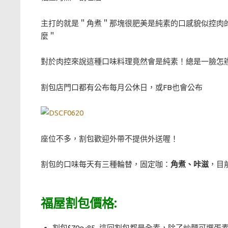
主打的就是＂角煮＂那塊很肥美是純素的口感貌似控肉
麼＂
對於肉控來說這種口味料理竟然會是純素！總是一臉怎辦
割包店門口都有公布每月公休日，或FB也會公布
座位不多，割包歡迎外帶不提供外送喔！
割包的口味每天有三種輪替，固定咖：
角煮、咔滋
，目
福屋割包價格:
割包$70～85 這回割包都是全素，除了炒麵可選蛋