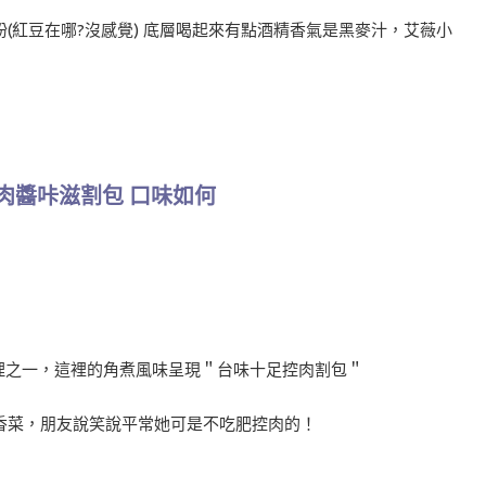
(紅豆在哪?沒感覺) 底層喝起來有點酒精香氣是黑麥汁，艾薇小
肉醬咔滋割包 口味如何
料理之一，這裡的角煮風味呈現＂台味十足控肉割包＂
香菜，朋友說笑說平常她可是不吃肥控肉的！