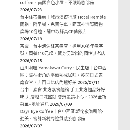
coffee，南國白色小屋、不限時咖啡館
2026/07/23
台中住宿推薦｜城市漫遊行旅 Hotel Ramble
開箱，附早餐、免費停車，距漢神洲際購物
廣場10分鐘，鬧中取靜高CP值飯店
2026/07/19
茶廬｜台中泡沫紅茶老店，逢甲30多年老字
號，簡餐110元起，藏身便當街的個性派老店
2026/07/15
山川咖喱 Yamakawa Curry．民生店｜台中西
區：藏在街角的平價熟成咖哩，極簡日式家
庭食堂，店門口比店內還好拍
2026/07/11
台中｜素食 北方素食麵館 手工北方麵品好好
吃..九層塔口味餡餅 會爆漿請小心，2026全新
菜單+地址資訊
2026/07/09
Days Eye Coffee｜台中西區:輕侘寂咖啡館-
勤美、審計新村周邊質感系咖啡館
2026/07/07