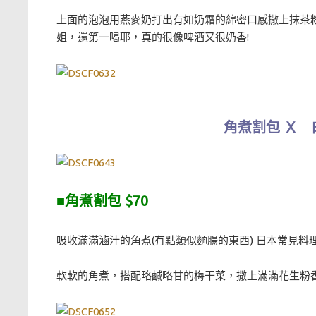
上面的泡泡用燕麥奶打出有如奶霜的綿密口感撒上抹茶粉
姐，還第一喝耶，真的很像啤酒又很奶香!
角煮割包 Ｘ 
■
角煮割包 $70
吸收滿滿滷汁的角煮(有點類似麵腸的東西) 日本常見
軟軟的角煮，搭配略鹹略甘的梅干菜，撒上滿滿花生粉