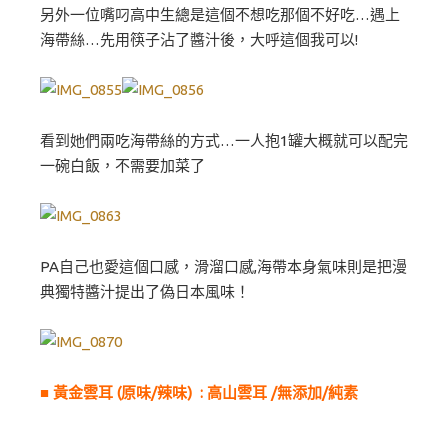
另外一位嘴叼高中生總是這個不想吃那個不好吃…遇上
海帶絲…先用筷子沾了醬汁後，大呼這個我可以!
看到她們兩吃海帶絲的方式…一人抱1罐大概就可以配完
一碗白飯，不需要加菜了
PA自己也愛這個口感，滑溜口感,海帶本身氣味則是把漫
典獨特醬汁提出了偽日本風味！
■ 黃金雲耳 (原味/辣味) : 高山雲耳 /無添加/純素