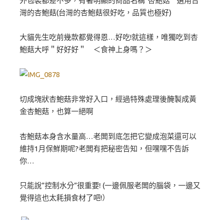
外包裝都差不多，有著明顯的商品名稱”杏鮑菇” 選用台
灣的杏鮑菇(台灣的杏鮑菇很好吃，品質也極好)
大貓先生吃前幾款都覺得恩…好吃!就這樣，唯獨吃到杏
鮑菇大呼＂好好好＂ ＜食神上身嗎？＞
切成塊狀杏鮑菇非常好入口，經過特殊處理後醃製成黃
金杏鮑菇，也算一絕啊
杏鮑菇本身含水量高…老闆到底怎把它變成泡菜還可以
維持1月保鮮期呢?老闆有把秘密告知，但嘿嘿不告訴
你…
只能說”控制水分”很重要! (一邊佩服老闆的腦袋，一邊又
覺得這也太耗損食材了吧!）