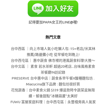
記得要加PAPA女王的LINE@喔!
熱門文章
台中西區 ｜向上市場人氣小吃懶人包 :15+老店/米其林
推薦/路邊攤小吃 從早餐吃到晚上!
台中西屯區｜ 惠中蔬食 佛寺裡的港風蔬食料理!大推～
台中北區 ｜ 素食 若水茶軒 超過20老店...台味風格素食
茶餐廳!N訪記錄
PRESERVE 台中惠中店｜蔬食系早午餐X酸種麵包坊 .
Miacucina旗下品牌 : 麵包坊很好買
花悅蔬香｜台中素食火鍋 $339 爆盆款時令蔬菜盆無限
續，餐後甜點"冰糖葫蘆"太美好
FUWU 富屋家庭料理｜台中西屯區｜永豐棧旁高人氣家