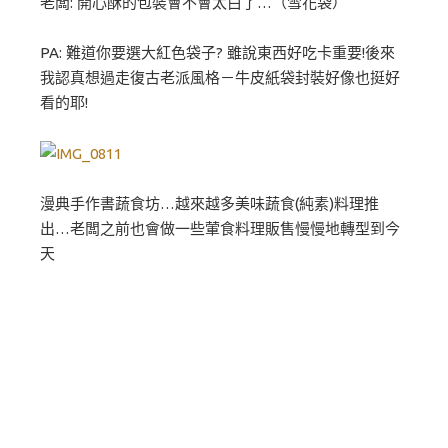
老闆: 開心酥的包裝會不會太白了…（雪花袋）
PA: 難道你要選大紅色袋子? 雖說東西好吃卡重要!後來
我認真想過走復古老派風格－牛皮紙袋封裝好像也挺好
看的耶!
漫典手作書蔬食坊…越來越多美味蔬食(純素)料理推
出…老闆之前也會做一些葷食料理販售慢慢地轉型到今
天