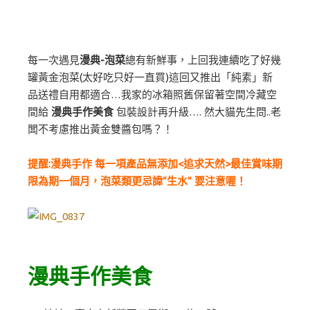
每一次遇見
漫典-泡菜
總有新鮮事，上回我連續吃了好幾
罐黃金泡菜(太好吃只好一直買)這回又推出「純素」新
品送禮自用都適合…我家的冰箱照舊保留著空間冷藏空
間給
漫典手作美食
包裝設計再升級…. 然大貓先生問..老
闆不考慮推出黃金雙醬包嗎？！
提醒:漫典手作 每一項產品無添加<追求天然>最佳賞味期
限為期一個月，泡菜類更忌諱”生水” 要注意喔！
漫典手作美食