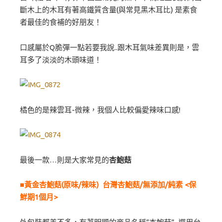
斷木上的木耳有著高鐵質含量(與常見黑木耳比) 是素食
者最佳的食補的好朋友！
口感屬於Q脆彈一點若要我說..跟木耳氣味差異則是，雲
耳多了淡淡的木頭味道！
橘色的是辣雲耳-微辣，我個人比較偏愛辣味口感!
最後一款…則是大家常見的
杏鮑菇
■黃金杏鮑菇(原味/辣味) 台灣杏鮑菇/無添加/純素 <保
鮮期1個月>