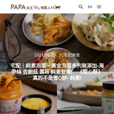
Main m
Search
More info
2021/08/25
宅配美食
宅配｜純素泡菜－黃金泡菜系列無添加-海
帶絲 杏鮑菇 雲耳 純素登場! 《開心酥》
真的不是雪Q餅- 純素!