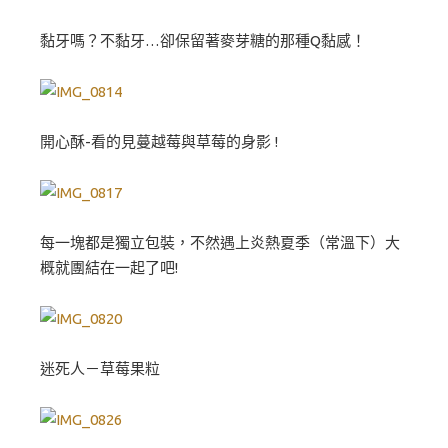
黏牙嗎？不黏牙…卻保留著麥芽糖的那種Q黏感！
開心酥-看的見蔓越莓與草莓的身影 !
每一塊都是獨立包裝，不然遇上炎熱夏季（常溫下）大
概就團結在一起了吧!
迷死人－草莓果粒