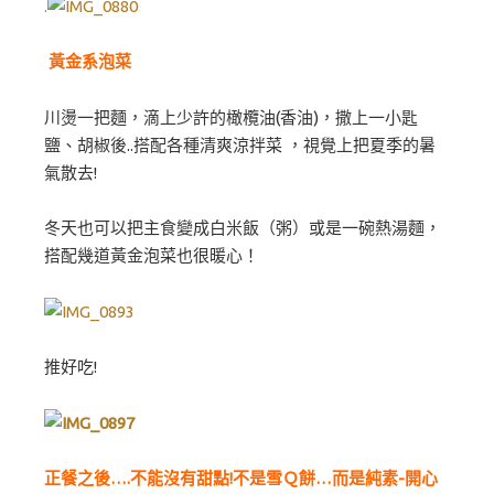
.
黃金系泡菜
川燙一把麵，滴上少許的橄欖油(香油)，撒上一小匙
鹽、胡椒後..搭配各種清爽涼拌菜 ，視覺上把夏季的暑
氣散去!
冬天也可以把主食變成白米飯（粥）或是一碗熱湯麵，
搭配幾道黃金泡菜也很暖心！
推好吃!
正餐之後….不能沒有甜點!不是雪Ｑ餅…而是純素-開心