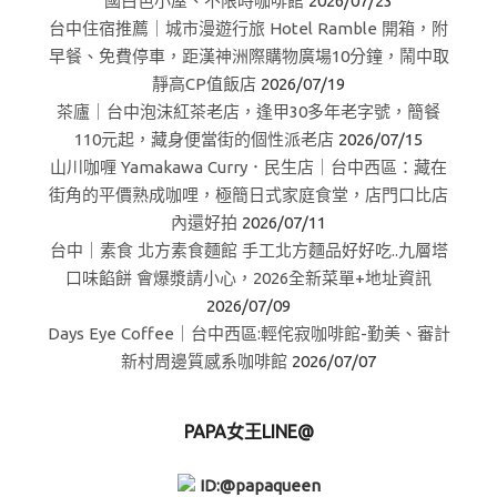
國白色小屋、不限時咖啡館
2026/07/23
台中住宿推薦｜城市漫遊行旅 Hotel Ramble 開箱，附
早餐、免費停車，距漢神洲際購物廣場10分鐘，鬧中取
靜高CP值飯店
2026/07/19
茶廬｜台中泡沫紅茶老店，逢甲30多年老字號，簡餐
110元起，藏身便當街的個性派老店
2026/07/15
山川咖喱 Yamakawa Curry．民生店｜台中西區：藏在
街角的平價熟成咖哩，極簡日式家庭食堂，店門口比店
內還好拍
2026/07/11
台中｜素食 北方素食麵館 手工北方麵品好好吃..九層塔
口味餡餅 會爆漿請小心，2026全新菜單+地址資訊
2026/07/09
Days Eye Coffee｜台中西區:輕侘寂咖啡館-勤美、審計
新村周邊質感系咖啡館
2026/07/07
PAPA女王LINE@
ID:@papaqueen