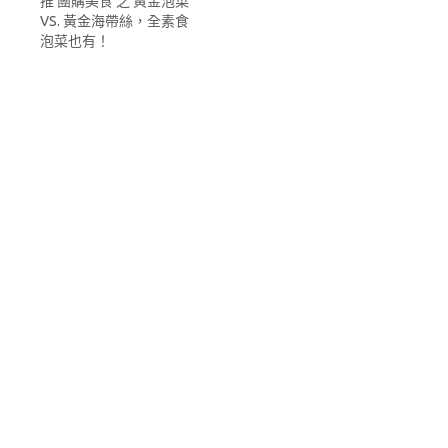
推 團購美食 之 黃金泡菜
VS. 黃金海帶絲，全素食
泡菜也有！