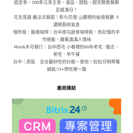
庭定食，200多元享主食、湯品、甜點，超完整套餐飽
足感滿分！
花言覓語 義法式餐館｜彰化花壇 山腰裡的秘境餐廳 Ｘ
濃郁藝術氣息
慢所哉．飯捲咖啡｜台中南屯蔬食咖啡館，有記憶的手
作捲飯，藏著滿滿人情味
Mook木可餐行｜台中西屯 小巷裡的60年老宅 : 復古、
老宅、早午餐
台中｜西區 全台最好吃的炒飯－是他！粒粒分明帶著
鍋氣:13+想吃哪一盤
廠商連結