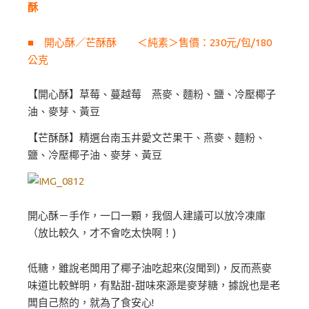
酥
■ 開心酥／芒酥酥 ＜純素＞售價：230元/包/180
公克
【開心酥】草莓、蔓越莓 燕麥、麵粉、鹽、冷壓椰子
油、麥芽、黃豆
【芒酥酥】精選台南玉井愛文芒果干、燕麥、麵粉、
鹽、冷壓椰子油、麥芽、黃豆
開心酥－手作，一口一顆，我個人建議可以放冷凍庫
（放比較久，才不會吃太快啊！)
低糖，雖說老闆用了椰子油吃起來(沒聞到)，反而燕麥
味道比較鮮明，有點甜-甜味來源是麥芽糖，據說也是老
闆自己熬的，就為了食安心!