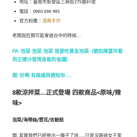
地址：臺南市新營區三興街275巷81號
電話：0960 696 985
官方粉團：
漫典手作
老闆說近期可能會過台中的時候…
PA: 泡菜 泡菜 泡菜 我要吃黃金泡菜 (猶如陳嘉玲看
到正確沙發現身般的雀躍)
闆: 好啊 有路過再通知你….
8款涼拌菜…正式登場 四款商品<原味/辣
味>
泡菜/海帶絲/雲耳/杏鮑菇
闆: 其實我們已經推出一陣子了說…..只是沒路過女王家