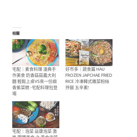
相關
宅配｜素食料理 漫典手
好市多｜蔬食篇 HAU
作美食 奶香菇菇義大利
FROZEN JAPCHAE FRIED
麵 輕鬆上桌VS來一份麻
RICE 冷凍韓式雜菜粉絲
香紫菜糕 -宅配料理包登
拌飯 五辛素!
場
宅配｜泡菜 益康泡菜 激