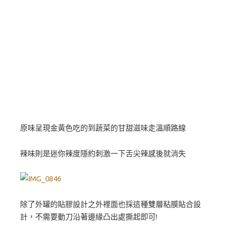
原味呈現金黃色吃的到蔬菜的甘甜滋味走溫順路線
辣味則是迷你辣度隱約刺激一下舌尖辣感後就消失
除了外罐的貼膠設計之外裡面也採這種雙層粘膜貼合設
計，不需要動刀沿著邊緣凸出處撕起即可!