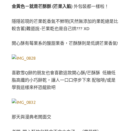
金黃色－就是芒酥酥 (芒果入餡
) 外包裝都一樣啦！
隱隱若現的芒果乾香氣不鮮明(天然無添加的果乾總是比
較含蓄)難道說-芒果乾也是自己烘??? XD
開心酥有莓果系的酸甜果香，芒酥酥則是低調芒果香氣!
喜歡雪Q餅的朋友也會喜歡這款開心酥/芒酥酥 低糖低
脂高纖的小巧餅乾，讓人一口口停步下來 配咖啡/或是
學我這樣來杯恐龍飲吧
那天與漫典老闆面交