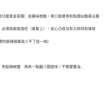
部分都是韭菜醬）這醬味微酸，爽口我覺得有點類似酸黃瓜醬
，必嚐蒜瓣直接吃（會愛上），安心已經沒有大蒜特有嗆味
裡的麻辣鍋基底少不了這一味)
，來點辣椒醬 再來一點臘八醋提味！不需要醬油…