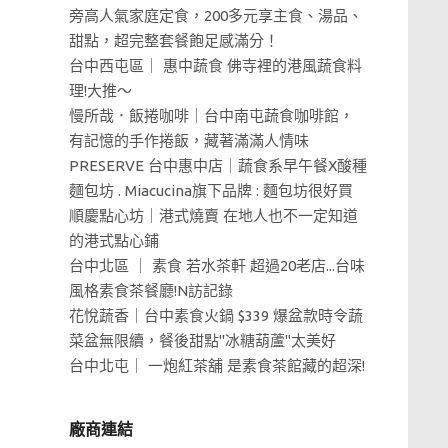
旁高人氣家庭定食，200多元享主食、湯品、
甜點，超完整套餐飽足感滿分！
台中西屯區｜ 惠中蔬食 佛寺裡的港風蔬食料
理!大推～
慢所哉．飯捲咖啡｜台中南屯蔬食咖啡館，
有記憶的手作捲飯，藏著滿滿人情味
PRESERVE 台中惠中店｜蔬食系早午餐X酸種
麵包坊 . Miacucina旗下品牌 : 麵包坊很好買
順慶點心坊｜港式燒賣 在地人也不一定知道
的港式點心鋪
台中北區 ｜ 素食 若水茶軒 超過20老店...台味
風格素食茶餐廳!N訪記錄
花悅蔬香｜台中素食火鍋 $339 爆盆款時令蔬
菜盆無限續，餐後甜點"冰糖葫蘆"太美好
台中北屯｜ 一炮紅茶舖 是素食茶館藏的超深!
廠商連結