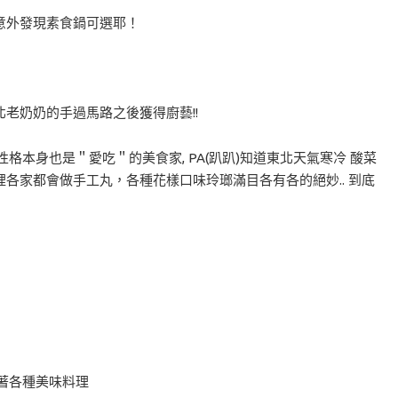
意外發現素食鍋可選耶！
老奶奶的手過馬路之後獲得廚藝!!
格本身也是＂愛吃＂的美食家, PA(趴趴)知道東北天氣寒冷 酸菜
各家都會做手工丸，各種花樣口味玲瑯滿目各有各的絕妙.. 到底
著各種美味料理