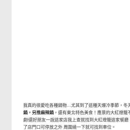
我真的很愛吃各種鍋物…尤其到了這種天爆冷季節，冬
鍋，另推麻辣鍋
，還有東北特色美食！應景的大紅燈籠不
劇!還好朋友一說這家店我上查就找到大紅燈籠這家餐廳
了店門口可停放之外 周圍繞一下就可找到車位。