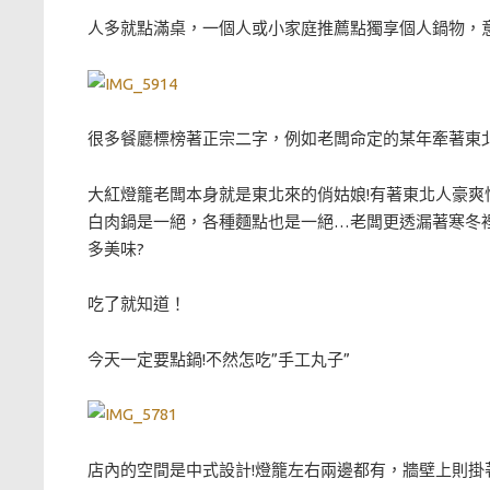
人多就點滿桌，一個人或小家庭推薦點獨享個人鍋物，
很多餐廳標榜著正宗二字，例如老闆命定的某年牽著東北
大紅燈籠老闆本身就是東北來的俏姑娘!有著東北人豪爽性
白肉鍋是一絕，各種麵點也是一絕…老闆更透漏著寒冬裡
多美味?
吃了就知道！
今天一定要點鍋!不然怎吃”手工丸子”
店內的空間是中式設計!燈籠左右兩邊都有，牆壁上則掛