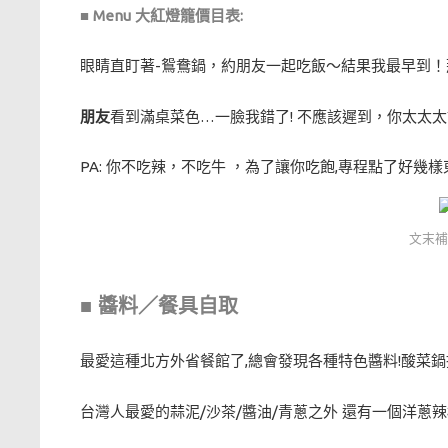
■ Menu 大紅燈籠價目表:
眼睛直盯著-鴛鴦鍋，約朋友一起吃飯～結果我最早到！
朋友
看到滿桌菜色…一臉我錯了! 不應該遲到，你太太
PA: 你不吃辣，不吃牛 ，為了讓你吃飽,專程點了好幾
文末補
■ 醬料／餐具自取
最愛這種北方外省餐館了,總會發現各種特色醬料!酸菜
台灣人最愛的蒜泥/沙茶/醬油/青蔥之外 還有一個洋蔥