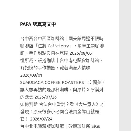
PAPA 認真寫文中
台中西台中西區咖啡館｜國美館周邊不限時
咖啡店「仁將 Caffeterry」，單車主題咖啡
館、手作甜點與自在氛圍
2026/08/05
慢所哉．飯捲咖啡｜台中南屯蔬食咖啡館，
有記憶的手作捲飯，藏著滿滿人情味
2026/08/01
SUMUGAGA COFFEE ROASTERS｜空間美，
讓人想再訪的是那杯咖啡，與厚片Ｘ冰淇淋
的默契
2026/07/26
如何判斷 合法台中當舖？看《大生意人》才
發現：原來很多小老闆合法資金靠山就是
它！
2026/07/24
台中北屯隱藏版咖啡廳｜矽穀珈琲所 SiGu