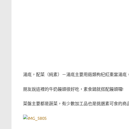
湯底，配菜（純素）－湯底主要用菇類枸杞紅棗當湯底
朋友說這裡的牛奶饅頭很好吃，素食鍋就搭配饅頭囉!
菜盤主要都是蔬菜，有少數加工品也是挑選素可食的商