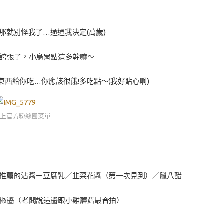
那就別怪我了…通通我決定(萬歲)
太誇張了，小鳥胃點這多幹嘛～
樣東西給你吃…你應該很餓!多吃點～(我好貼心啊)
上官方粉絲團菜單
鍋推薦的沾醬－豆腐乳／韭菜花醬（第一次見到）／臘八醋
辣椒醬（老闆說這醬跟小雞蘑菇最合拍）