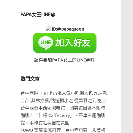
PAPA女王LINE@
ID:@papaqueen
記得要加PAPA女王的LINE@喔!
熱門文章
台中西區 ｜向上市場人氣小吃懶人包 :15+老
店/米其林推薦/路邊攤小吃 從早餐吃到晚上!
台中西台中西區咖啡館｜國美館周邊不限時
咖啡店「仁將 Caffeterry」，單車主題咖啡
館、手作甜點與自在氛圍
FUWU 富屋家庭料理｜台中西屯區｜永豐棧