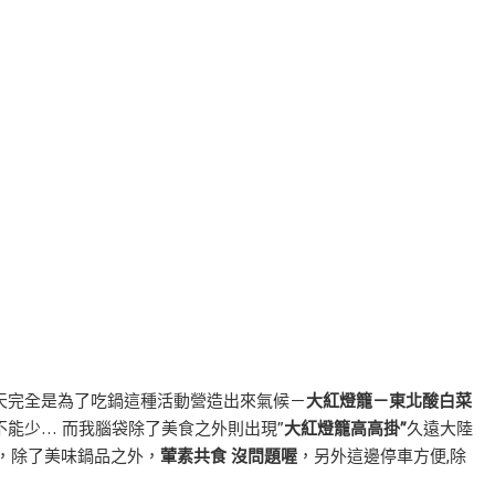
天完全是為了吃鍋這種活動營造出來氣候－
大紅燈籠－東北酸白菜
能少… 而我腦袋除了美食之外則出現”
大紅燈籠高高掛”
久遠大陸
，除了美味鍋品之外，
葷素共食 沒問題喔
，另外這邊停車方便,除