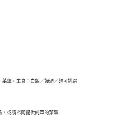
，菜盤，主食：白飯／饅頭／麵可挑選
品，或請老闆提供純草的菜盤