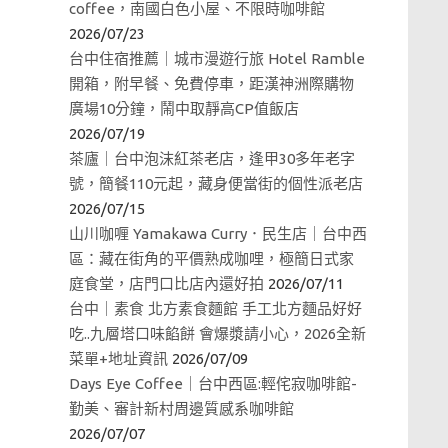
coffee，南國白色小屋、不限時咖啡館
2026/07/23
台中住宿推薦｜城市漫遊行旅 Hotel Ramble
開箱，附早餐、免費停車，距漢神洲際購物
廣場10分鐘，鬧中取靜高CP值飯店
2026/07/19
茶廬｜台中泡沫紅茶老店，逢甲30多年老字
號，簡餐110元起，藏身便當街的個性派老店
2026/07/15
山川咖喱 Yamakawa Curry．民生店｜台中西
區：藏在街角的平價熟成咖哩，極簡日式家
庭食堂，店門口比店內還好拍
2026/07/11
台中｜素食 北方素食麵館 手工北方麵品好好
吃..九層塔口味餡餅 會爆漿請小心，2026全新
菜單+地址資訊
2026/07/09
Days Eye Coffee｜台中西區:輕侘寂咖啡館-
勤美、審計新村周邊質感系咖啡館
2026/07/07