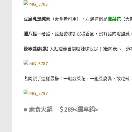
豆腐乳是純素
（素食者可用），左邊這個是
韭菜花
（大
臘八醋
－老醋，醋溜酸味卻沉穩香氣，沒有醋的嗆酸感
辣椒醬(純素)
大紅燈籠自製嗆辣味很足！(老闆表示…這
老闆親手這樣最搭：一點韭菜花，一匙豆腐乳，敢吃辣
■ 素食火鍋 ＄289<獨享鍋>