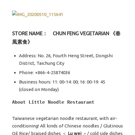
STORE NAME：
CHUN FENG VEGETARIAN 《春
風素食》
Address: No. 26, Fourth Heng Street, Dongshi
District, Taichung City
Phone: +866-4-25874036
Business hours: 11: 00-14: 00; 16: 00-19: 45
(closed on Monday)
About Little Noodle Restaurant
Taiwanese vegetarian noodle restaurant, with air-
conditioning! All kinds of Chinese noodles / Glutinous
Oil Rice/ braised dishes ＜
Lu wei
＞/ cold side dishes