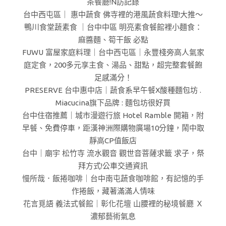
茶餐廳!N訪記錄
台中西屯區｜ 惠中蔬食 佛寺裡的港風蔬食料理!大推～
鴨川食堂蔬素食 ｜台中中區 明亮素食餐館裡小麵食：
麻醬麵、筍干飯 必點
FUWU 富屋家庭料理｜台中西屯區｜永豐棧旁高人氣家
庭定食，200多元享主食、湯品、甜點，超完整套餐飽
足感滿分！
PRESERVE 台中惠中店｜蔬食系早午餐X酸種麵包坊 .
Miacucina旗下品牌 : 麵包坊很好買
台中住宿推薦｜城市漫遊行旅 Hotel Ramble 開箱，附
早餐、免費停車，距漢神洲際購物廣場10分鐘，鬧中取
靜高CP值飯店
台中｜廟宇 松竹寺 流水觀音 觀世音菩薩求籤 求子，祭
拜方式!公車交通資訊
慢所哉．飯捲咖啡｜台中南屯蔬食咖啡館，有記憶的手
作捲飯，藏著滿滿人情味
花言覓語 義法式餐館｜彰化花壇 山腰裡的秘境餐廳 Ｘ
濃郁藝術氣息