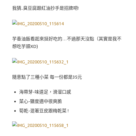
我猜..臭豆腐跟紅油抄手是招牌吧!
芋香油飯看起來挺好吃的…不過那天沒點（其實是我不
想吃芋頭XD)
隨意點了三種小菜 每一份都是35元
海帶芽-味道足，滑溜口感
菜心-鹽度適中很爽脆
筍乾-混著豆皮跟梅乾菜 !