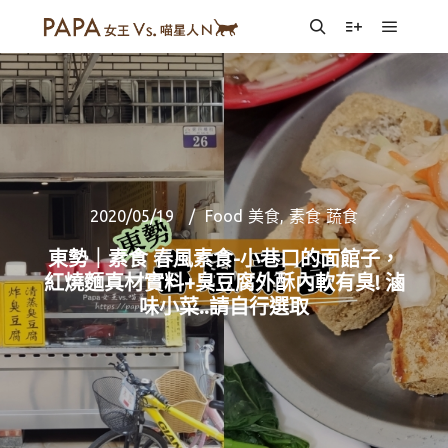
Main m
Search
More info
2020/05/19
Food 美食
,
素食 蔬食
東勢｜素食 春風素食-小巷口的面館子，
紅燒麵真材實料+臭豆腐外酥內軟有臭! 滷
味小菜..請自行選取