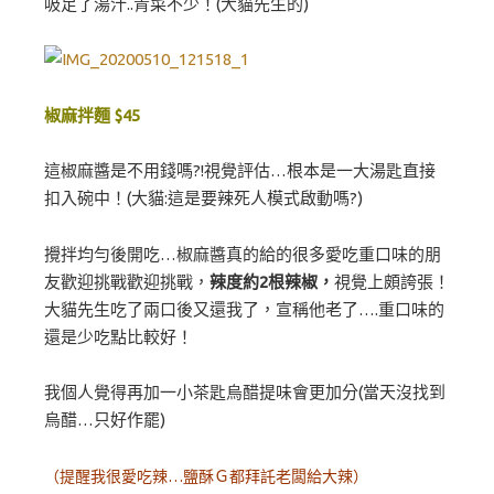
吸足了湯汁..青菜不少！(大貓先生的)
椒麻拌麵 $45
這椒麻醬是不用錢嗎?!視覺評估…根本是一大湯匙直接
扣入碗中！(大貓:這是要辣死人模式啟動嗎?)
攪拌均勻後開吃…椒麻醬真的給的很多愛吃重口味的朋
友歡迎挑戰歡迎挑戰，
辣度約2根辣椒，
視覺上頗誇張！
大貓先生吃了兩口後又還我了，宣稱他老了….重口味的
還是少吃點比較好！
我個人覺得再加一小茶匙烏醋提味會更加分(當天沒找到
烏醋…只好作罷)
（提醒我很愛吃辣…鹽酥Ｇ都拜託老闆給大辣）