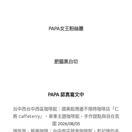
PAPA女王粉絲團
肥貓黑白切
PAPA 認真寫文中
台中西台中西區咖啡館｜國美館周邊不限時咖啡店「仁
將 Caffeterry」，單車主題咖啡館、手作甜點與自在氛
圍
2026/08/05
慢所哉．飯捲咖啡｜台中南屯蔬食咖啡館，有記憶的手