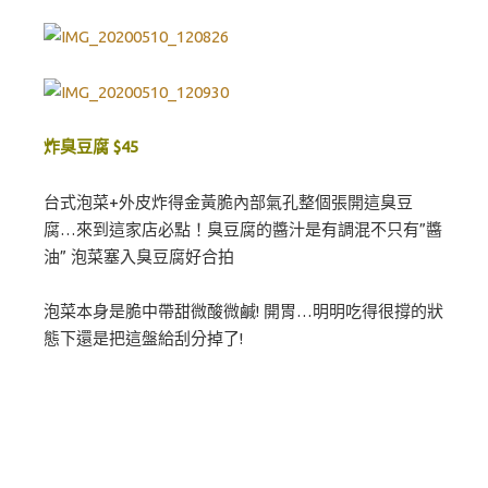
炸臭豆腐 $45
台式泡菜+外皮炸得金黃脆內部氣孔整個張開這臭豆
腐…來到這家店必點！臭豆腐的醬汁是有調混不只有”醬
油” 泡菜塞入臭豆腐好合拍
泡菜本身是脆中帶甜微酸微鹹! 開胃…明明吃得很撐的狀
態下還是把這盤給刮分掉了!