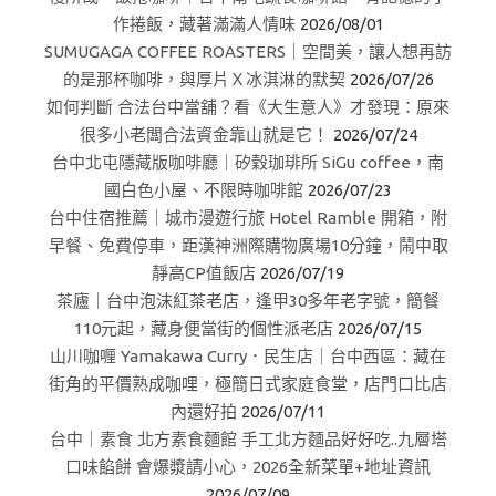
作捲飯，藏著滿滿人情味
2026/08/01
SUMUGAGA COFFEE ROASTERS｜空間美，讓人想再訪
的是那杯咖啡，與厚片Ｘ冰淇淋的默契
2026/07/26
如何判斷 合法台中當舖？看《大生意人》才發現：原來
很多小老闆合法資金靠山就是它！
2026/07/24
台中北屯隱藏版咖啡廳｜矽穀珈琲所 SiGu coffee，南
國白色小屋、不限時咖啡館
2026/07/23
台中住宿推薦｜城市漫遊行旅 Hotel Ramble 開箱，附
早餐、免費停車，距漢神洲際購物廣場10分鐘，鬧中取
靜高CP值飯店
2026/07/19
茶廬｜台中泡沫紅茶老店，逢甲30多年老字號，簡餐
110元起，藏身便當街的個性派老店
2026/07/15
山川咖喱 Yamakawa Curry．民生店｜台中西區：藏在
街角的平價熟成咖哩，極簡日式家庭食堂，店門口比店
內還好拍
2026/07/11
台中｜素食 北方素食麵館 手工北方麵品好好吃..九層塔
口味餡餅 會爆漿請小心，2026全新菜單+地址資訊
2026/07/09