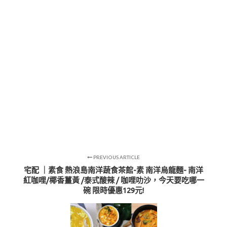
PREVIOUS ARTICLE
宅配 ｜素食 熱浪島南洋蔬食茶館-素 南洋烏龍麵- 南洋
紅咖哩/椰香薑黃 /泰式酸辣 / 咖哩叻沙，今天要吃哪一
碗 限時優惠129元!