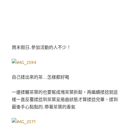
周末假日..參加活動的人不少！
自己揉出來的茶…怎樣都好喝
一邊揉輾茶葉的也要幫成塊茶葉拆鬆，再繼續揉捻就這
樣一直反覆揉捻到茶葉呈捲曲狀態才算揉捻完畢，揉到
最後手心黏黏的..帶著茶葉的香氣