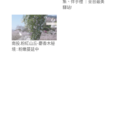
集、伴手禮 ｜全台最美
驛站!
南投.粉紅山丘-麝香木秘
境 : 粉嫩蔓延中