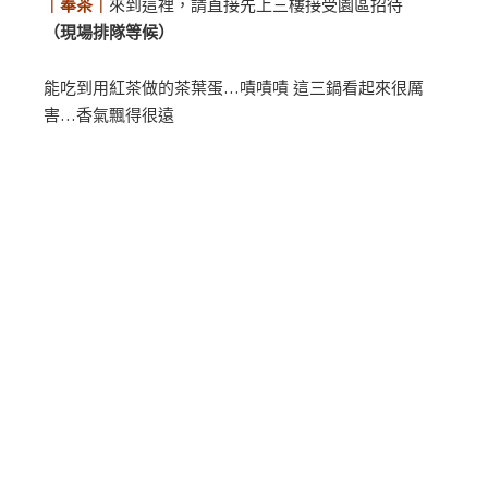
｜奉茶｜
來到這裡，請直接先上三樓接受園區招待
（現場排隊等候）
能吃到用紅茶做的茶葉蛋…嘖嘖嘖 這三鍋看起來很厲
害…香氣飄得很遠