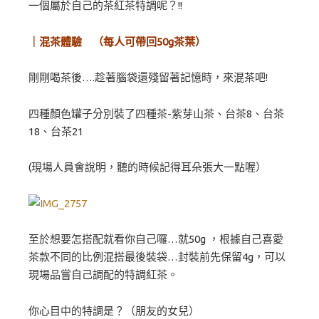
一個屬於自己的茶紅茶特調呢？!!
｜混茶體驗 （每人可帶回50g茶葉）
剛剛喝茶後….趁著腦袋還殘留著記憶時，來混茶吧!
四種顏色罐子分別裝了四種茶-紫芽山茶、台茶8、台茶
18、台茶21
(現場人員會說明，聽的時候記得耳朵張大一點喔）
至於想要怎搭配就看你自己囉…就50g ，根據自己喜愛
茶款不同的比例混搭最後裝袋…封裝前先保留4g，可以
現場品嘗自己調配的特調紅茶。
你心目中的特調是？（朋友的女兒）