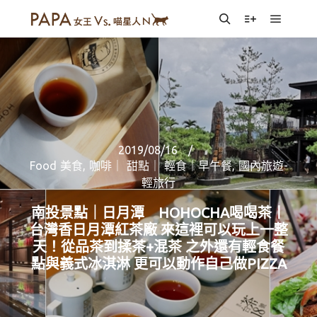
Main m
Search
More info
2019/08/16
Food 美食
,
咖啡｜ 甜點｜ 輕食｜早午餐
,
國內旅遊-
輕旅行
南投景點｜日月潭 HOHOCHA喝喝茶丨
台灣香日月潭紅茶廠 來這裡可以玩上一整
天！從品茶到揉茶+混茶 之外還有輕食餐
點與義式冰淇淋 更可以動作自己做PIZZA