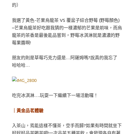
的）
我選了黃色-芒果烏龍茶 VS 覆盆子綜合野莓 (野莓顏色)
–芒果烏龍茶好吃跟我猜的一樣濃郁的芒果是前味，而烏
龍茶的茶香是最後能品嘗到，野莓冰淇淋就是濃濃的野
莓果醬啊!
朋友的則是草莓巧克力還是…阿薩姆嗎?說真的我忘了
哈哈哈…
吃完冰淇淋….玩耍一下繼續下一場活動囉！
｜黃金品茗體驗
入茶山，焉能這樣不懂茶，空手而歸?如果有時間就坐下
好好好品茶喝茶吧!一次品茶五種茶飲，會發現各自有著