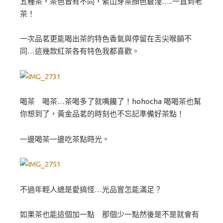
五種茶，茶色皆有不同，紫山芽茶顏色最淺…..一直到老
茶！
一次品茗更能喝出茶的特色香氣與停留在舌尖喉韻不
同…這幾款紅茶各有特色我都喜歡。
喝茶 喝茶…茶喝多了就嘴饞了！hohocha 喝喝茶也幫
你想到了，黃金品茗的時刻也不忘記準備好茶點！
一邊喝茶一邊吃茶點時光。
不過年輕人總是愛搞怪…光品嘗怎能滿足？
如果茶也能這個加一點 那個少一點然後是不是就會有