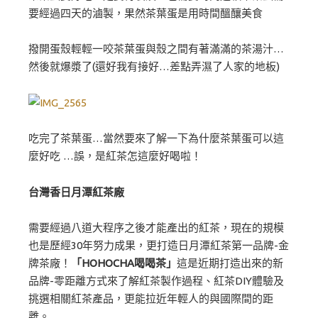
要經過四天的滷製，果然茶葉蛋是用時間醞釀美食
撥開蛋殼輕輕一咬茶葉蛋與殼之間有著滿滿的茶湯汁…
然後就爆漿了(還好我有接好…差點弄濕了人家的地板)
吃完了茶葉蛋…當然要來了解一下為什麼茶葉蛋可以這
麼好吃 …誤，是紅茶怎這麼好喝啦！
台灣香日月潭紅茶廠
需要經過八道大程序之後才能產出的紅茶，現在的規模
也是歷經30年努力成果，更打造日月潭紅茶第一品牌-金
牌茶廠！
「HOHOCHA喝喝茶」
這是近期打造出來的新
品牌-零距離方式來了解紅茶製作過程、紅茶DIY體驗及
挑選相關紅茶產品，更能拉近年輕人的與國際間的距
離。