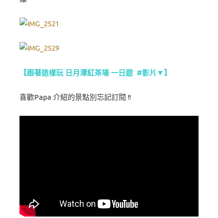
【跟著這樣玩 日月潭紅茶場 一日遊 #影片▼】
喜歡Papa 介紹的景點別忘記訂閱 !!