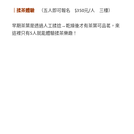
｜揉茶體驗
（五人即可報名 $350元/人 三樓）
早期茶葉是透過人工揉捻→乾燥後才有茶葉可品茗，來
這裡只有5人就能體驗揉茶樂趣！