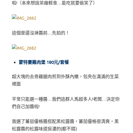
啦!（本來想說茶廠輕食…能吃就要偷笑了）
這個是還沒淋醬前…先拍的！
蒙特婁雞肉堡 180元/套餐
超大塊的去骨雞腿肉煎到外酥內嫩，包夾在滿滿的生菜
裡面
平常只能選一種醬…我們這群人馬超多人!老闆…決定你
們自己加醬啦!
我選了蕃茄優格醬搭配黑松露醬，蕃茄優格很清爽，黑
松露醬的松露味道挺濃的(都不錯)