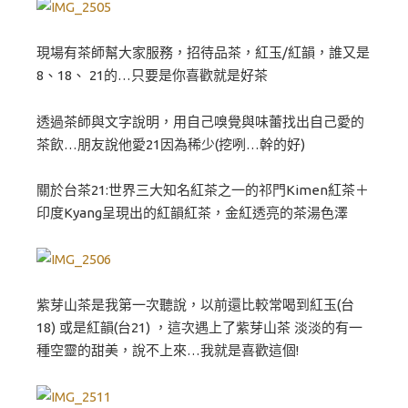
現場有茶師幫大家服務，招待品茶，紅玉/紅韻，誰又是
8、18、 21的…只要是你喜歡就是好茶
透過茶師與文字說明，用自己嗅覺與味蕾找出自己愛的
茶飲…朋友說他愛21因為稀少(挖咧…幹的好)
關於台茶21:世界三大知名紅茶之一的祁門Kimen紅茶＋
印度Kyang呈現出的紅韻紅茶，金紅透亮的茶湯色澤
紫芽山茶是我第一次聽說，以前還比較常喝到紅玉(台
18) 或是紅韻(台21) ，這次遇上了紫芽山茶 淡淡的有一
種空靈的甜美，說不上來…我就是喜歡這個!