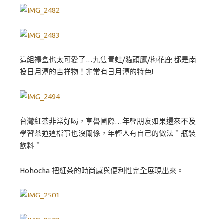
這組禮盒也太可愛了…九隻青蛙/貓頭鷹/梅花鹿 都是南
投日月潭的吉祥物！非常有日月潭的特色!
台灣紅茶非常好喝，享譽國際…年輕朋友如果還來不及
學習茶道這檔事也沒關係，年輕人有自己的做法＂瓶裝
飲料＂
Hohocha 把紅茶的時尚感與便利性完全展現出來。