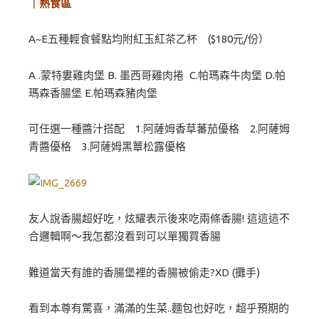
｜熟食區
A~E五種輕食餐點均附紅玉紅茶乙杯 ($180元/份）
A .蒙特婁雞肉堡 B. 墨西哥雞肉捲 C.帕瑪森牛肉堡 D.帕
瑪森香腸堡 E.帕瑪森豬肉堡
可任選一種醬汁搭配 1.阿薩姆香草蕃茄優格 2.阿薩姆
青醬優格 3.阿薩姆黑蕈松露優格
友人說香腸超好吃，炫耀表示後來吃兩條香腸! 這這這不
合邏輯啊～我怎都沒看到可以單獨買香腸
難道當天有誰的香腸堡裡的香腸被偷走?XD (攤手)
看到本尊有驚喜，滿滿的生菜..麵包也好吃，超乎預期的