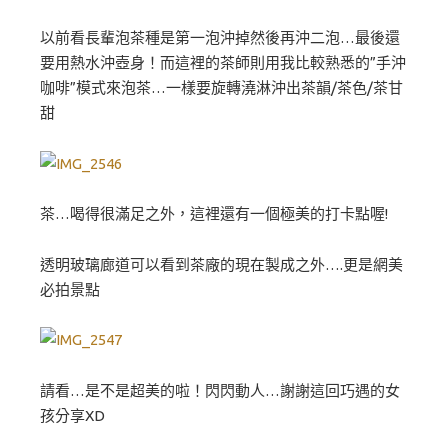
以前看長輩泡茶種是第一泡沖掉然後再沖二泡…最後還
要用熱水沖壺身！而這裡的茶師則用我比較熟悉的”手沖
咖啡”模式來泡茶…一樣要旋轉澆淋沖出茶韻/茶色/茶甘
甜
茶…喝得很滿足之外，這裡還有一個極美的打卡點喔!
透明玻璃廊道可以看到茶廠的現在製成之外….更是網美
必拍景點
請看…是不是超美的啦！閃閃動人…謝謝這回巧遇的女
孩分享XD