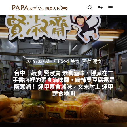
Main m
Search
More info
2019/02/02
Food 美食
,
素食 蔬食
台中｜蔬食 賢淑齋 素食滷味，隱藏在二
手書店裡的素食滷味攤，麻辣臭豆腐還是
隨意滷！ 逢甲素食滷味，文末附上 逢甲
蔬食地圖