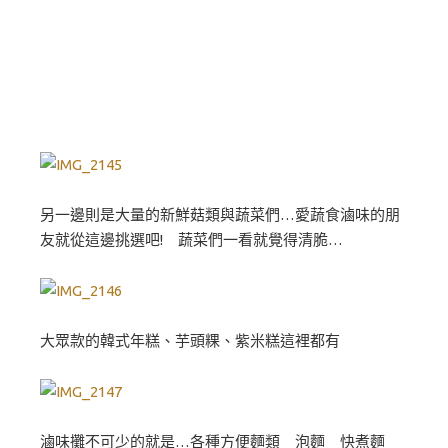
另一邊則是大量的新鮮菇類與蔬菜們…愛蔬食滷味的朋
友就從這邊挑選吧! 蔬菜們一看就覺得清脆…
大眾款的韓式年糕、芋頭粿、紫米糕這裡都有
滷味攤不可少的就是…各種方便麵類 泡麵 快煮麵