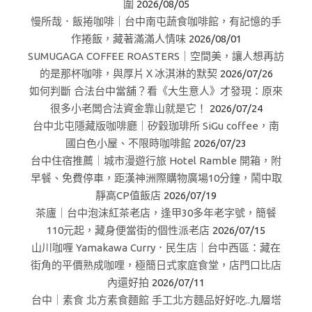
圍
2026/08/05
慢所哉．飯捲咖啡｜台中南屯蔬食咖啡館，有記憶的手
作捲飯，藏著滿滿人情味
2026/08/01
SUMUGAGA COFFEE ROASTERS｜空間美，讓人想再訪
的是那杯咖啡，與厚片Ｘ冰淇淋的默契
2026/07/26
如何判斷 合法台中當舖？看《大生意人》才發現：原來
很多小老闆合法資金靠山就是它！
2026/07/24
台中北屯隱藏版咖啡廳｜矽穀珈琲所 SiGu coffee，南
國白色小屋、不限時咖啡館
2026/07/23
台中住宿推薦｜城市漫遊行旅 Hotel Ramble 開箱，附
早餐、免費停車，距漢神洲際購物廣場10分鐘，鬧中取
靜高CP值飯店
2026/07/19
茶廬｜台中泡沫紅茶老店，逢甲30多年老字號，簡餐
110元起，藏身便當街的個性派老店
2026/07/15
山川咖喱 Yamakawa Curry．民生店｜台中西區：藏在
街角的平價熟成咖哩，極簡日式家庭食堂，店門口比店
內還好拍
2026/07/11
台中｜素食 北方素食麵館 手工北方麵品好好吃..九層塔