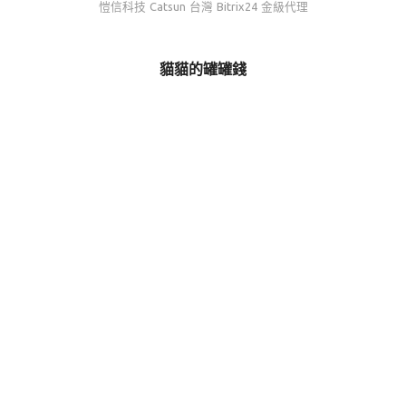
愷信科技 Catsun 台灣 Bitrix24 金級代理
貓貓的罐罐錢