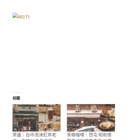
相關
茶廬｜台中泡沫紅茶老
茶嶋咖哩｜西屯 昭和懷