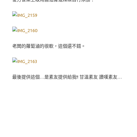
老闆的蘿蔔滷的很軟，這個還不錯。
最後提供這個…是素友提供給我!! 甘溫素友 讚嘆素友…