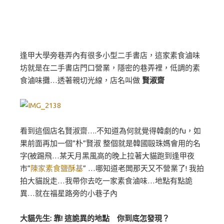
逢甲大學旁巷弄內有很多小型二手書店，這家素食滷味
坊就是在二手書店門口營業，隱密的巷弄裡，低調的素
食滷味攤…透著親切光線，店名叫做
賢淑齋
看到這個店名賢淑齋….不知道為何就覺得韓劇的fu，如
果前面再加一個”朴”賢淑 整個就是韓國毆珠媽會用的名
字(被踢飛…某天月黑風高的晚上拉著大貓跑到逢甲夜
市”
陳家素食鹽酥基
” …哪知道老闆那天又不營業了! 我拍
拍大貓說走…我帶你去吃一家素食滷味…地點有點詭
異…就在福星路旁的小巷子內
大貓先生: 靠! 這詭異的地點 你到底怎發現？