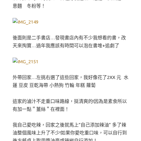
意麵 冬粉等！
後面則是二手書店…發現書店內有不少我想看的書，改
天來掏寶…過年我應該有時間可以泡在書堆+追劇了
外帶回家…左挑右選了這些回家，我好像花了2XX 元 水
蓮 豆皮 豆乾海帶 小熱狗 竹輪 年糕 蘿蔔
這家的滷汁不走重口味路線，挺清爽的!因為是素食所以
有加一點＂薑絲＂在裡面！
我自己愛吃辣，回家之後就馬上”自己添加辣油” 多了辣
油整個風味上升了不少!如果你愛吃重口味，可以自行到
後方餐桌上取用醬油膏或辣椒自行添加！