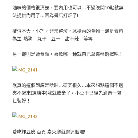
滷味的價格很清楚，要內用也可以…不過晚間10點就無
法提供內用了…因為書店打烊了!
攤位不大，小巧，非常整潔，冰櫃內的食物一邊是素料
為主..熱狗 丸子 豆干 甜不辣 等等…
另一邊則是蔬食類，喜歡哪一種就自己拿鐵盤選擇吧！
說真的這個到底是啥咪…研究很久…本來想點這個不過
夾不起來(凍結中)我就放棄了，小豆干已經先滷過一包
包裝好！
愛吃炸豆皮 百頁 素火腿就選這個囉!