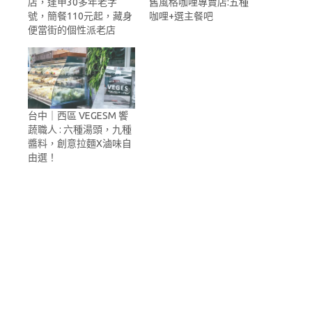
店，逢甲30多年老字
舊風格咖哩專賣店:五種
號，簡餐110元起，藏身
咖哩+選主餐吧
便當街的個性派老店
台中｜西區 VEGESM 饗
蔬職人 : 六種湯頭，九種
醬料，創意拉麵X滷味自
由選！