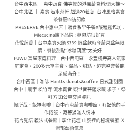
台中西屯區｜ 惠中蔬食 佛寺裡的港風蔬食料理!大推～
台中北區 ｜ 素食 若水茶軒 超過20老店...台味風格素食
茶餐廳!N訪記錄
PRESERVE 台中惠中店｜蔬食系早午餐X酸種麵包坊 .
Miacucina旗下品牌 : 麵包坊很好買
花悅蔬香｜台中素食火鍋 $339 爆盆款時令蔬菜盆無限
續，餐後甜點"冰糖葫蘆"太美好
FUWU 富屋家庭料理｜台中西屯區｜永豐棧旁高人氣家
庭定食，200多元享主食、湯品、甜點，超完整套餐飽
足感滿分！
台中西區｜咖啡 Haritts donuts&coffee 日式甜甜圈
台中｜廟宇 松竹寺 流水觀音 觀世音菩薩求籤 求子，祭
拜方式!公車交通資訊
慢所哉．飯捲咖啡｜台中南屯蔬食咖啡館，有記憶的手
作捲飯，藏著滿滿人情味
花言覓語 義法式餐館｜彰化花壇 山腰裡的秘境餐廳 Ｘ
濃郁藝術氣息