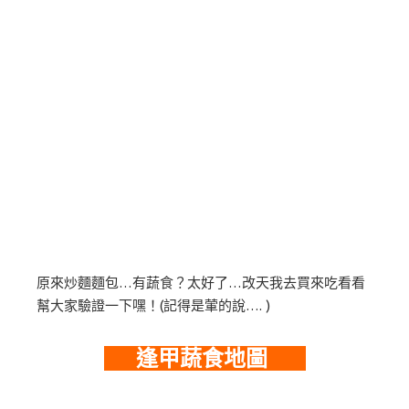
原來炒麵麵包…有蔬食？太好了…改天我去買來吃看看
幫大家驗證一下嘿！(記得是葷的說…. )
逢甲蔬食地圖