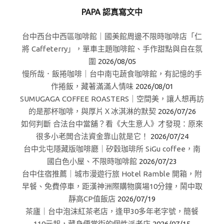
PAPA 認真寫文中
台中西台中西區咖啡館｜國美館周邊不限時咖啡店「仁
將 Caffeterry」，單車主題咖啡館、手作甜點與自在氛
圍
2026/08/05
慢所哉．飯捲咖啡｜台中南屯蔬食咖啡館，有記憶的手
作捲飯，藏著滿滿人情味
2026/08/01
SUMUGAGA COFFEE ROASTERS｜空間美，讓人想再訪
的是那杯咖啡，與厚片Ｘ冰淇淋的默契
2026/07/26
如何判斷 合法台中當舖？看《大生意人》才發現：原來
很多小老闆合法資金靠山就是它！
2026/07/24
台中北屯隱藏版咖啡廳｜矽穀珈琲所 SiGu coffee，南
國白色小屋、不限時咖啡館
2026/07/23
台中住宿推薦｜城市漫遊行旅 Hotel Ramble 開箱，附
早餐、免費停車，距漢神洲際購物廣場10分鐘，鬧中取
靜高CP值飯店
2026/07/19
茶廬｜台中泡沫紅茶老店，逢甲30多年老字號，簡餐
110元起，藏身便當街的個性派老店
2026/07/15