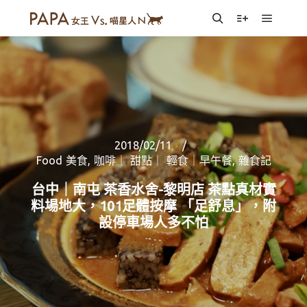
Main m
Search
More info
2018/02/11
Food 美食
,
咖啡｜ 甜點｜ 輕食｜早午餐
,
雜食記
台中｜南屯 茶香水舍-黎明店 茶點真材實
料場地大，101足體按摩 「足舒息」，附
設停車場人多不怕