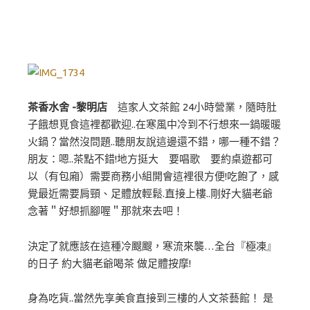
茶香水舍 -黎明店
這家人文茶館 24小時營業，隨時肚
子餓想覓食這裡都歡迎..在寒風中冷到不行想來一鍋暖暖
火鍋？當然沒問題..聽朋友說這邊還不錯，哪一種不錯？
朋友：嗯..茶點不錯!地方挺大 要唱歌 要約桌遊都可
以（有包廂）需要商務小組開會這裡很方便!吃飽了，感
覺最近需要肩頸、足體放輕鬆.直接上樓..剛好大貓老爺
念著＂好想抓腳喔＂那就來去吧！
決定了就應該在這種冷颼颼，寒流來襲…全台『極凍』
的日子 約大貓老爺喝茶 做足體按摩!
身為吃貨..當然先享美食直接到三樓的人文茶藝館！ 是