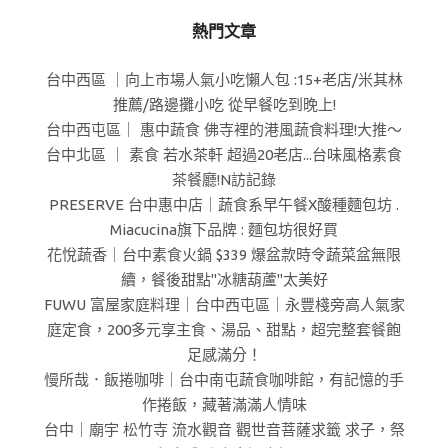
熱門文章
台中西區 ｜向上市場人氣小吃懶人包 :15+老店/米其林
推薦/路邊攤小吃 從早餐吃到晚上!
台中西屯區｜ 惠中蔬食 佛寺裡的港風蔬食料理!大推～
台中北區 ｜ 素食 若水茶軒 超過20老店...台味風格素食
茶餐廳!N訪記錄
PRESERVE 台中惠中店｜蔬食系早午餐X酸種麵包坊 .
Miacucina旗下品牌 : 麵包坊很好買
花悅蔬香｜台中素食火鍋 $339 爆盆款時令蔬菜盆無限
續，餐後甜點"冰糖葫蘆"太美好
FUWU 富屋家庭料理｜台中西屯區｜永豐棧旁高人氣家
庭定食，200多元享主食、湯品、甜點，超完整套餐飽
足感滿分！
慢所哉．飯捲咖啡｜台中南屯蔬食咖啡館，有記憶的手
作捲飯，藏著滿滿人情味
台中｜廟宇 松竹寺 流水觀音 觀世音菩薩求籤 求子，祭