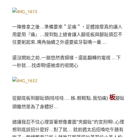
一陣推拿之後…準備要來＂足痛＂，足體按摩真的讓人
用愛用『痛』…按到點上總會讓人腳底板與腳趾頭忍不
住要躬起來..嘴角抽續之外還要疵牙裂嘴一番….
還沒開始之前..一臉悠然貴婦樣，還能翻轉的電視 …下
一秒就….找虐啊!還被虐的很開心
板
從腳底板到腳趾頭(哇哇哇…. 姊..輕輕點..我怕痛)
腳趾
頭雖然是為了身體好…
總讓我忍不住心理冒著想像畫面”夾腳趾”的宮刑啊!..心理
想到底該招什麼好…對了就… 就前週太后招喚吃午膳有