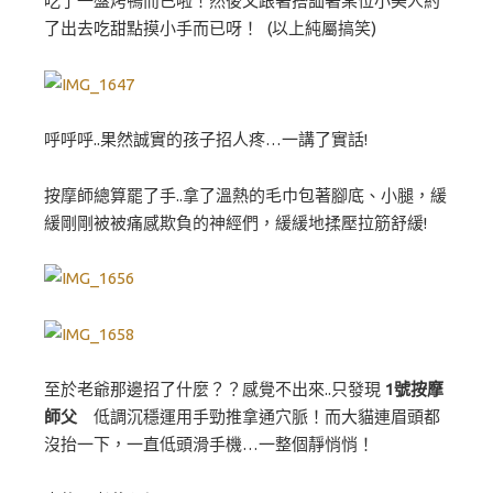
吃了一盤烤鴨而已啦！然後又跟著搭訕著某位小美人約
了出去吃甜點摸小手而已呀！ (以上純屬搞笑)
呼呼呼..果然誠實的孩子招人疼…一講了實話!
按摩師總算罷了手..拿了溫熱的毛巾包著腳底、小腿，緩
緩剛剛被被痛感欺負的神經們，緩緩地揉壓拉筋舒緩!
至於老爺那邊招了什麼？？感覺不出來..只發現
1號按摩
師父
低調沉穩運用手勁推拿通穴脈！而大貓連眉頭都
沒抬一下，一直低頭滑手機…一整個靜悄悄！