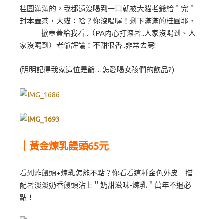
桂圓滿滿的，我都還沒喝到一口就被大貓老爺給＂完＂
封本壺茶，大貓：啥？你沒喝喔！剩下滿滿的桂圓耶，
掀壺蓋給我看..（PA內心打滾著..人家沒喝到、人
家沒喝到）老爺評論：不甜很香..非常去寒!
(明明記得我家這位是爺…怎愛喝女孩們的飲品?)
｜黃金煉乳饅頭65元
看到炸饅頭+煉乳怎能不點？你看看這種金色外皮…搭
配著淡淡奶香饅頭沾上＂奶甜滋味-煉乳＂萬年不退必
點！