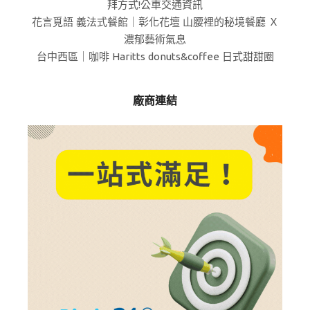
拜方式!公車交通資訊
花言覓語 義法式餐館｜彰化花壇 山腰裡的秘境餐廳 Ｘ
濃郁藝術氣息
台中西區｜咖啡 Haritts donuts&coffee 日式甜甜圈
廠商連結