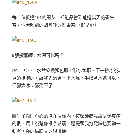
每一位抵達101的朋友 都能品嘗到這邊當天的養生
茶，今天喝到的熱呼呼的紅棗茶!（好貼心）
8號按摩師
：水溫可以嗎？
PA: 哇～ 水盆會換顏色耶七彩水盆耶，下一秒才說..
真的挺燙的，讓我先適應一下水溫，手摸著水還可以，
但腳太冰…腳受不了！
腳丫子開開心心的泡在湯桶內，按摩師聽我說肩頸痠痛
的很，馬上說幫你推拿鬆筋，邊提醒我打電腦也要動一
動喔，你的肩膀真的很僵硬!