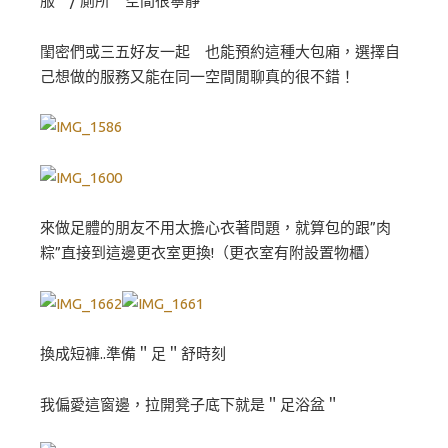
服 / 廁所 空間很寧靜
閨密們或三五好友一起 也能預約這種大包廂，選擇自
己想做的服務又能在同一空間閒聊真的很不錯！
來做足體的朋友不用太擔心衣著問題，就算包的跟”肉
粽”直接到這邊更衣室更換!（更衣室有附設置物櫃）
換成短褲..準備＂足＂舒時刻
我偏愛這窗邊，拉開凳子底下就是＂足浴盆＂