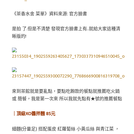
《茶香水舍 菜單》資料來源: 官方臉書
是拍 了.但是不清楚 發現官方臉書上有..就給大家這種清
晰版的!
來到茶館就是要亂點，要點吃飽款的餐點就推薦吃火鍋
或 簡餐，我是第一次來 所以我就先點有★號的推薦餐點
｜頂級XO醬拌麵 85元
細麵(分量足) 搭配蛋皮 紅蘿蔔絲 小黃瓜絲 與青江菜 ，