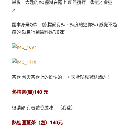
最後一大匙的XO醬淋在麵上 趁熱攪拌 香氣才會迷
人…
麵本身是Q軟口感(標記有辣，辣度約迷你辣) 感覺不過
癮的 就自行到醬料區”加辣”
茶飲 當天茶飲上的挺快的 ，天冷就想喝點熱的！
熱桔茶(壺)140 元
很濃郁 有著酸香滋味 （我愛）
熱桂圓薑茶（壺）140元