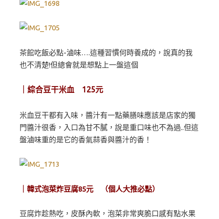
茶館吃飯必點-滷味….這種習慣何時養成的，說真的我
也不清楚!但總會就是想點上一盤這個
｜綜合豆干米血 125元
米血豆干都有入味，醬汁有一點藥膳味應該是店家的獨
門醬汁很香，入口為甘不膩，說是重口味也不為過..但這
盤滷味重的是它的香氣蒜香與醬汁的香！
｜韓式泡菜炸豆腐85元 （個人大推必點）
豆腐炸趁熱吃，皮酥內軟，泡菜非常爽脆口感有點水果