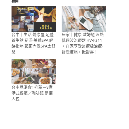
相關
台中｜生活 鶴康屋 足體
居家｜健康 歐姆龍 溫熱
養生館 足浴 美體SPA 經
低週波治療器 HV-F311
絡指壓 藝廊內做SPA太舒
，在家享受醫療級治療-
息
舒緩痠痛，揪舒喜！
台中覓港食!! 推薦－8家
港式餐廳／咖啡館 是懶
人包