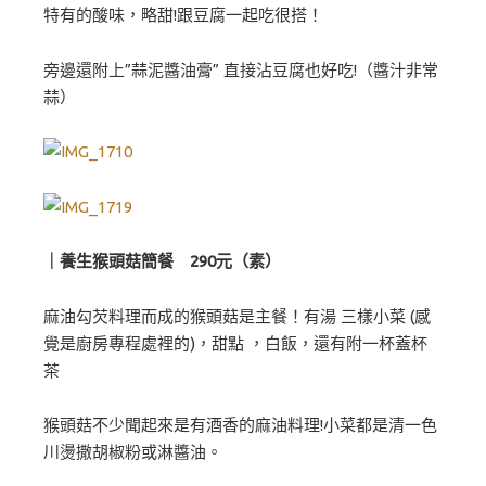
特有的酸味，略甜!跟豆腐一起吃很搭！
旁邊還附上”蒜泥醬油膏” 直接沾豆腐也好吃!（醬汁非常
蒜）
｜養生猴頭菇簡餐 290元（素）
麻油勾芡料理而成的猴頭菇是主餐！有湯 三樣小菜 (感
覺是廚房專程處裡的)，甜點 ，白飯，還有附一杯蓋杯
茶
猴頭菇不少聞起來是有酒香的麻油料理!小菜都是清一色
川燙撒胡椒粉或淋醬油。