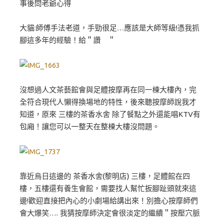
事後問老爺心得
大貓:師傅手法老道，手勁很足…應該是大師等級!憑我抓
腳這多年的經驗！給＂讚 ＂
沒想過人文茶藝館會與足體按摩再在同一棟大樓內，完
全符合現代人懶得換場地的特性，後來聽按摩師說我才
知道，原來 三樓的茶香水舍 除了餐點之外還能唱KTV有
包廂！讓您可以一整天在整棟大樓沒問題。
靠近烏日這邊的 茶香水舍(黎明店) 三樓，足體館在四
樓，五樓還有養生會館，需要找人幫忙扳腳趾頭就來這
邊!歡迎直接把內心的小劇場給講出來！別擔心按摩師們
會大爆笑…. 我猜按摩師決定會很淡定的繼續＂按壓穴脈