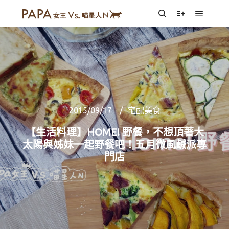
Main m
Search
More info
2015/09/17
宅配美食
【生活料理】HOME! 野餐，不想頂著大
太陽與姊妹一起野餐吧！五月微風鹹派專
門店