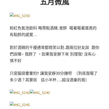
五月微風
粉紅色氣泡飲料 略帶點酒精..會醉 喝著喝著還真的
有點醉的感覺…
對於酒精的干擾通常都微笑以對..跟兩位好友說 跟你
們說喔~ 我醉了 ，如果我安靜下來 別理我! 沒有心
情不好
只是腦袋暈暈的!! 讓我安靜30分鐘吧 （到底我喝了
多少酒？其實就 這小半杯…..超沒酒量的我）