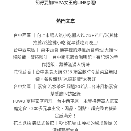
記得要加PAPA女王的LINE@喔!
熱門文章
台中西區 ｜向上市場人氣小吃懶人包 :15+老店/米其林
推薦/路邊攤小吃 從早餐吃到晚上!
台中西屯區｜ 惠中蔬食 佛寺裡的港風蔬食料理!大推～
慢所哉．飯捲咖啡｜台中南屯蔬食咖啡館，有記憶的手
作捲飯，藏著滿滿人情味
花悅蔬香｜台中素食火鍋 $339 爆盆款時令蔬菜盆無限
續，餐後甜點"冰糖葫蘆"太美好
台中北區 ｜ 素食 若水茶軒 超過20老店...台味風格素食
茶餐廳!N訪記錄
FUWU 富屋家庭料理｜台中西屯區｜永豐棧旁高人氣家
庭定食，200多元享主食、湯品、甜點，超完整套餐飽
足感滿分！
花言覓語 義法式餐館｜彰化花壇 山腰裡的秘境餐廳 Ｘ
濃郁藝術氣息