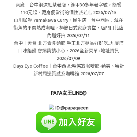
茶廬｜台中泡沫紅茶老店，逢甲30多年老字號，簡餐
110元起，藏身便當街的個性派老店
2026/07/15
山川咖喱 Yamakawa Curry．民生店｜台中西區：藏在
街角的平價熟成咖哩，極簡日式家庭食堂，店門口比店
內還好拍
2026/07/11
台中｜素食 北方素食麵館 手工北方麵品好好吃..九層塔
口味餡餅 會爆漿請小心，2026全新菜單+地址資訊
2026/07/09
Days Eye Coffee｜台中西區:輕侘寂咖啡館-勤美、審計
新村周邊質感系咖啡館
2026/07/07
PAPA女王LINE@
ID:@papaqueen