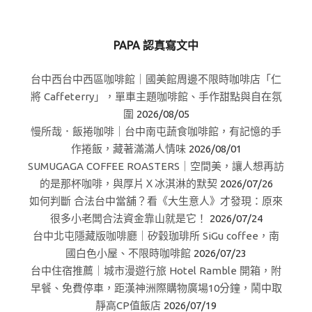
PAPA 認真寫文中
台中西台中西區咖啡館｜國美館周邊不限時咖啡店「仁
將 Caffeterry」，單車主題咖啡館、手作甜點與自在氛
圍
2026/08/05
慢所哉．飯捲咖啡｜台中南屯蔬食咖啡館，有記憶的手
作捲飯，藏著滿滿人情味
2026/08/01
SUMUGAGA COFFEE ROASTERS｜空間美，讓人想再訪
的是那杯咖啡，與厚片Ｘ冰淇淋的默契
2026/07/26
如何判斷 合法台中當舖？看《大生意人》才發現：原來
很多小老闆合法資金靠山就是它！
2026/07/24
台中北屯隱藏版咖啡廳｜矽穀珈琲所 SiGu coffee，南
國白色小屋、不限時咖啡館
2026/07/23
台中住宿推薦｜城市漫遊行旅 Hotel Ramble 開箱，附
早餐、免費停車，距漢神洲際購物廣場10分鐘，鬧中取
靜高CP值飯店
2026/07/19