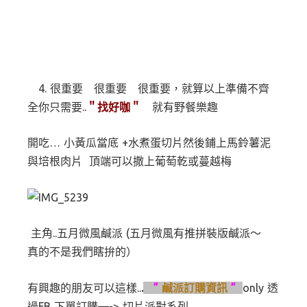
4. 很重要 很重要 很重要，就算以上準備不齊
全你只需要.
.
＂找好咖＂
就有野餐樂趣
開吃… 小黃瓜當底 +水煮蛋切片然後鋪上馬鈴薯泥
與培根肉片 頂端可以撒上葡萄乾或蔓越梅
主角..五月微風鹹派 (五月微風有推拼裝版鹹派～
真的不是我們瞎拚的）
有興趣的朋友可以這樣..
.
”
鹹派訂購資訊
”
only 透
過FB 下單訂購—-> 切片派對系列