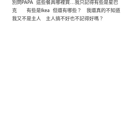
別問PAPA 這些餐具哪裡買…我只記得有些是星巴
克 有些是Ikea 但還有哪些？ 我還真的不知道
我又不是主人 主人搞不好也不記得好嗎？